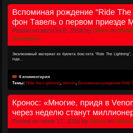
Вспоминая рождение “Ride The L
фон Тавель о первом приезде M
Posted on августа 6, 2018 by
Dimon
in
Metall
Интервью
Эксклюзивный материал из буклета бокс-сета “Ride The Lightning”
года…
4 комментария
Темы:
Ride the Lightning
,
Venom
,
Вспоминая рождение Ride T
Кронос: «Многие, придя в Veno
через неделю станут миллионе
Posted on июня 17, 2018 by
Dimon
in
Немно