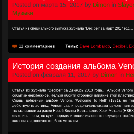
Posted on марта 15, 2017 by
Dimon
in
Slaye
Музыки
Статья из специального выпуска журнала “Decibel” за март 2017 год…
11 комментариев
Темы:
Dave Lombardo
,
Decibel
,
Ex
История создания альбома Veno
Posted on февраля 11, 2017 by
Dimon
in
Не
Статья из журнала “Decibel” за декабрь 2013 года… Альбом Venom ‘
событие неизбежное. Нельзя обойти стороной влияние этой пластинки
Славы дебютный альбом Venom, ‘Welcome To Hell’ (1981), но то
дебютную пластинку, Venom стали родоначальниками целого панте
только вышли за рамки Новой Волны Британского Хэви-Метала (НВБХ
являлись – они, по сути, породили многочисленные поджанры тяжёло
заканчивая, конечно же, блэк-металом.