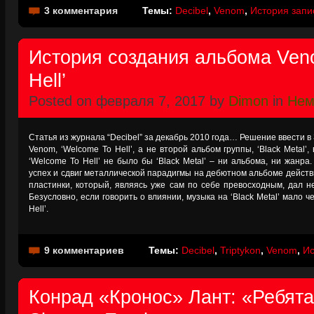
3 комментария
Темы:
Decibel
,
Venom
,
История запи
История создания альбома Ven
Hell’
Posted on февраля 7, 2017 by
Dimon
in
Нем
Статья из журнала “Decibel” за декабрь 2010 года… Решение ввести в
Venom, ‘Welcome To Hell’, а не второй альбом группы, ‘Black Metal
‘Welcome To Hell’ не было бы ‘Black Metal’ – ни альбома, ни жанра
успех и сдвиг металлической парадигмы на дебютном альбоме действ
пластинки, который, являясь уже сам по себе превосходным, дал н
Безусловно, если говорить о влиянии, музыка на ‘Black Metal’ мало ч
Hell’.
9 комментариев
Темы:
Decibel
,
Triptykon
,
Venom
,
Ис
Конрад «Кронос» Лант: «Ребята 