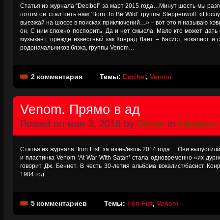
Статья из журнала “Decibel” за март 2015 года…Минут шесть мы разг
потом он стал петь нам ‘Born To Be Wild’ группы Steppenwolf. «Пос
выезжай на шоссе в поисках приключений…» – вот это я называю хэв
он. С ним сложно поспорить. Да и нет смысла. Мало кто может дать
музыкант, прежде известный как Конрад Лант – басист, вокалист и 
родоначальников блэка, группы Venom…
2 комментария
Темы:
Decibel
,
Venom
Venom. Прямо в ад
Posted on мая 3, 2018 by
Dimon
in
Немного
Статья из журнала “Iron Fist” за июнь/июль 2014 года… Они выпустил
и пластинка Venom ‘At War With Satan’ стала одновременно «их дурн
говорит Дж. Беннет. В честь 30-летия альбома вокалист/басист Ко
1984 год…
5 комментариев
Темы:
Iron Fist
,
Venom