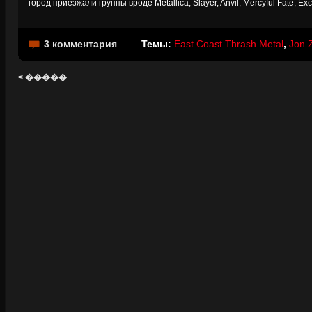
город приезжали группы вроде Metallica, Slayer, Anvil, Mercyful Fate, E
3 комментария
Темы:
East Coast Thrash Metal
,
Jon 
< �����