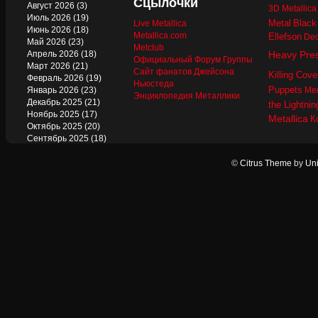
Сцылочки
Август 2026
(3)
3D Metallic
Июль 2026
(19)
Metal
Black
Live Metallica
Июнь 2026
(18)
Metallica.com
Ellefson
Dec
Май 2026
(23)
Metclub
Апрель 2026
(18)
Heavy Pre
Официальный Форум Группы
Март 2026
(21)
Сайт фанатов Джейсона
Killing Cove
Февраль 2026
(19)
Ньюстеда
Puppets
Январь 2026
(23)
Mer
Энциклопедия Металлики
Декабрь 2025
(21)
the Lightnin
Ноябрь 2025
(17)
Metallica
К
Октябрь 2025
(20)
Сентябрь 2025
(18)
Август 2025
(22)
Июль 2025
(13)
©
Citrus Theme
by
Uni
Июнь 2025
(17)
Май 2025
(19)
Апрель 2025
(17)
Март 2025
(17)
Февраль 2025
(18)
Январь 2025
(18)
Декабрь 2024
(18)
Ноябрь 2024
(21)
Октябрь 2024
(24)
Сентябрь 2024
(15)
Август 2024
(13)
Июль 2024
(12)