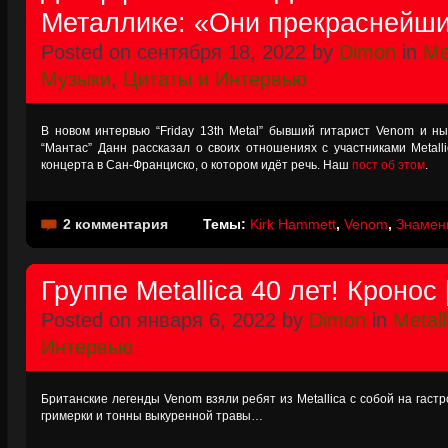
Металлике: «Они прекраснейши
Posted on сентября 18, 2022 by
Dimon
in
Me
Музыки
,
Цитаты и Интервью
В новом интервью “Friday 13th Metal” бывший гитарист Venom и 
“Мантас” Данн рассказал о своих отношениях с участниками Metalli
концерта в Сан-Франциско, о котором идёт речь. Наш
пост об этом
.
2 комментария
Темы:
Kirk Hammett
,
Venom
,
Знамени
Группе Metallica 40 лет! Кронос
Posted on января 6, 2022 by
Dimon
in
Metall
Интервью
Британские легенды Venom взяли ребят из Metallica с собой на гаст
гримерки и тонны выкуренной травы…