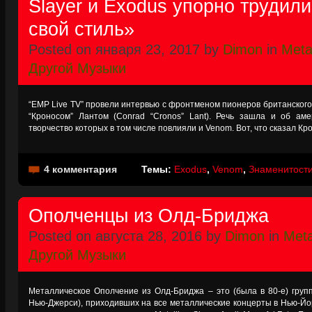
Slayer и Exodus упорно трудил
свой стиль»
Posted on января 23, 2017 by
Dimon
in
Metal
Другой Музыки
“EMP Live TV” провели интервью с фронтменом пионеров британског
“Кроносом” Лантом (Conrad “Cronos” Lant). Речь зашла и об аме
творчество которых в том числе повлияли и Venom. Вот, что сказал К
4 комментария
Темы:
Exodus
,
Venom
,
Знаменитости 
Ополченцы из Олд-Бриджа
Posted on августа 28, 2016 by
Dimon
in
Meta
Другой Музыки
Металлическое Ополчение из Олд-Бриджа – это (была в 80-е) груп
Нью-Джерси), приходивших на все металлические концерты в Нью-Йорк