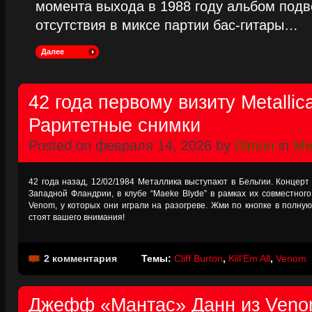
момента выхода в 1988 году альбом подве
отсутствия в миксе партии бас-гитары…
Далее
42 года первому визиту Metallic
Раритетные снимки
Posted on февраля 14, 2026 by
Dimon
in
Met
42 года назад, 12/02/1984 Металлика выступают в Бельгии. Концерт 
Западной Фландрии, в клубе “Maeke Blyde” в рамках их совместного 
Venom, у которых они играли на разогреве. Жми по кнопке в полну
стоят вашего внимания!
2 комментария
Темы:
Cliff Burton
,
Kill'Em All
,
Venom
Джефф «Мантас» Данн из Venom