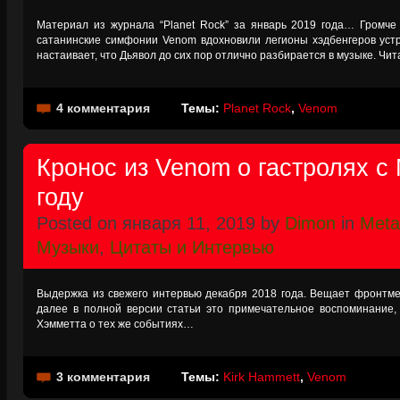
Материал из журнала “Planet Rock” за январь 2019 года… Громче 
сатанинские симфонии Venom вдохновили легионы хэдбенгеров уст
настаивает, что Дьявол до сих пор отлично разбирается в музыке. Чи
4 комментария
Темы:
Planet Rock
,
Venom
Кронос из Venom о гастролях с M
году
Posted on января 11, 2019 by
Dimon
in
Metal
Музыки
,
Цитаты и Интервью
Выдержка из свежего интервью декабря 2018 года. Вещает фронтм
далее в полной версии статьи это примечательное воспоминание,
Хэмметта о тех же событиях…
3 комментария
Темы:
Kirk Hammett
,
Venom