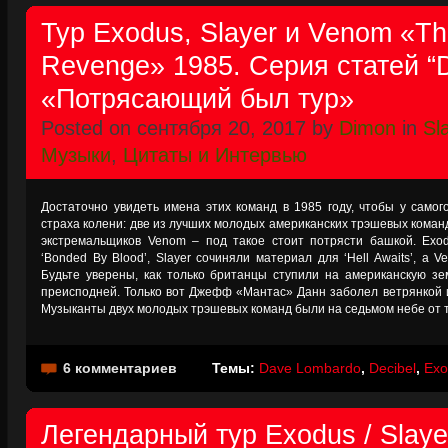
Тур Exodus, Slayer и Venom «Th
Revenge» 1985. Серия статей “D
«Потрясающий был тур»
Posted on сентября 20, 2017 by
Dimon
in
Sl
Музыки
,
Цитаты и Интервью
Достаточно увидеть имена этих команд в 1985 году, чтобы у самог
страха колени: две из лучших молодых американских трэшевых коман
экстремальщиков Venom – под такое стоит потрясти башкой. Exod
‘Bonded By Blood’, Slayer сочиняли материал для ‘Hell Awaits’, а 
Будьте уверены, как только британцы ступили на американскую з
преисподней. Только вот Джефф «Мантас» Данн заболел ветрянкой и 
Музыканты двух молодых трэшевых команд были на седьмом небе от т
6 комментариев
Темы:
Dave Lombardo
,
Decibel
,
Exo
Легендарный тур Exodus / Slaye