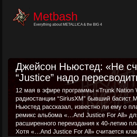
Skip
to
content
Metbash
Skip
to
navigation
Everything about METALLICA & the BIG 4
Skip
to
footer
Джейсон Ньюстед: «Не сч
“Justice” надо пересводит
12 мая в эфире программы «Trunk Nation W
радиостанции “SiriusXM” бывший басист M
Ньюстед рассказал, известно ли ему о пл
ремикс альбома «…And Justice For All» д
расширенного переиздания к 40-летию пла
Хотя «…And Justice For All» считается клас