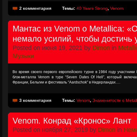
2 комментария
Темы:
40 Years Strong
,
Venom
Мантас из Venom о Metallica: 
немало усилий, чтобы достичь 
Posted on июня 19, 2021 by
Dimon
in
Metalli
Музыки
Во время своего первого европейского турне в 1984 году участники 
блэк-металла Venom в туре “Seven Dates Of Hell”, который включ
Франции, Бельгии и фестиваль “Aardschok” в Нидерландах….
3 комментария
Темы:
Venom
,
Знаменитости о Metall
Venom. Конрад «Кронос» Лант
Posted on ноября 27, 2019 by
Dimon
in
Немн