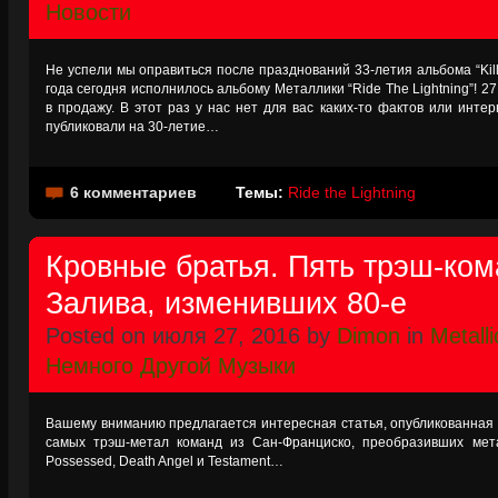
Новости
Не успели мы оправиться после празднований 33-летия альбома “Kill ‘
года сегодня исполнилось альбому Металлики “Ride The Lightning”! 2
в продажу. В этот раз у нас нет для вас каких-то фактов или инте
публиковали на 30-летие…
6 комментариев
Темы:
Ride the Lightning
Кровные братья. Пять трэш-ком
Залива, изменивших 80-е
Posted on июля 27, 2016 by
Dimon
in
Metalli
Немного Другой Музыки
Вашему вниманию предлагается интересная статья, опубликованная в
самых трэш-метал команд из Сан-Франциско, преобразивших метал
Possessed, Death Angel и Testament…