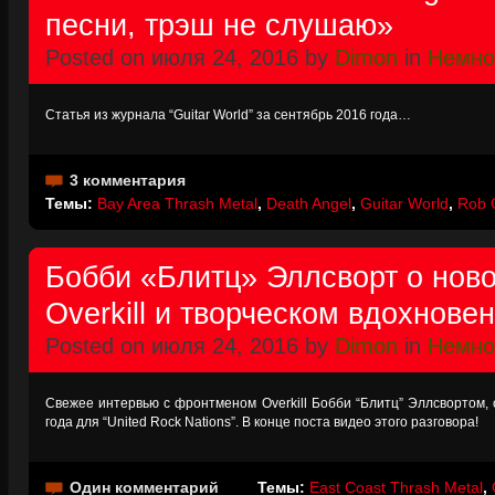
песни, трэш не слушаю»
Posted on июля 24, 2016 by
Dimon
in
Немно
Статья из журнала “Guitar World” за сентябрь 2016 года…
3 комментария
Темы:
Bay Area Thrash Metal
,
Death Angel
,
Guitar World
,
Rob 
Бобби «Блитц» Эллсворт о нов
Overkill и творческом вдохнове
Posted on июля 24, 2016 by
Dimon
in
Немно
Свежее интервью с фронтменом Overkill Бобби “Блитц” Эллсвортом, 
года для “United Rock Nations”. В конце поста видео этого разговора!
Один комментарий
Темы:
East Coast Thrash Metal
,