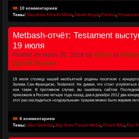
10 комментариев
Темы:
Bay Area Thrash Metal
,
Death Angel
,
Exodus
,
Possesse
Metbash-отчёт: Testament высту
19 июля
Posted on июля 26, 2016 by
Dimon
in
Metbas
Другой Музыки
19 июля столицу нашей необъятной родины посетили с концерт
Залива Сан-Франциско, Testament. Не думаю, что стоит углубляться 
они такие. В противном случае, вы ошиблись сайтом. Последни
приезжали в Россию четыре года назад, дав в декабре 2012 два концер
этот раз насладиться «олдскульным» трэшем можно было жарким ле
6 комментариев
Темы:
Alex Skolnick
,
Bay Area Thrash Metal
,
Chuck Billy
,
Eric 