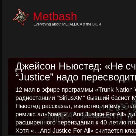
Skip
to
content
Metbash
Skip
to
navigation
Everything about METALLICA & the BIG 4
Skip
to
footer
Джейсон Ньюстед: «Не сч
“Justice” надо пересводит
12 мая в эфире программы «Trunk Nation W
радиостанции “SiriusXM” бывший басист M
Ньюстед рассказал, известно ли ему о пл
ремикс альбома «…And Justice For All» д
расширенного переиздания к 40-летию пла
Хотя «…And Justice For All» считается клас