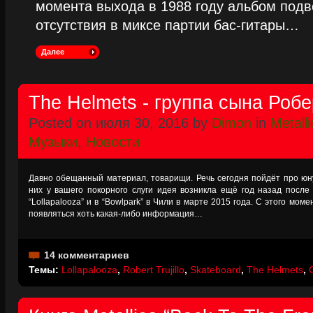
момента выхода в 1988 году альбом подве
отсутствия в миксе партии бас-гитары…
Далее
The Helmets - группа сына Роб
Posted on июля 30, 2016 by
Dimon
in
Metalli
Музыки
,
Новости
Давно обещанный материал, товарищи. Речь сегодня пойдёт про юну
них у вашего покорного слуги идея возникла ещё год назад посл
“Lollapalooza” и в “Bowlpark” в Чили в марте 2015 года. С этого мом
появляться хоть какая-либо информация…
14 комментариев
Темы:
Lollapalooza
,
Robert Trujillo
,
Skateboard
,
The Helmets
,