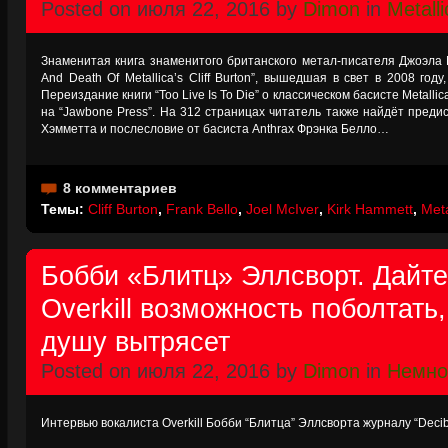
Posted on июля 22, 2016 by
Dimon
in
Metalli
Знаменитая книга знаменитого британского метал-писателя Джоэла Ма
And Death Of Metallica’s Cliff Burton”, вышедшая в свет в 2008 год
Переиздание книги “Too Live Is To Die” о классическом басисте Metal
на “Jawbone Press”. На 312 страницах читатель также найдёт преди
Хэмметта и послесловие от басиста Anthrax Фрэнка Белло…
8 комментариев
Темы:
Cliff Burton
,
Frank Bello
,
Joel McIver
,
Kirk Hammett
,
Meta
Бобби «Блитц» Эллсворт. Дайте
Overkill возможность поболтать,
душу вытрясет
Posted on июля 22, 2016 by
Dimon
in
Немно
Интервью вокалиста Overkill Бобби “Блитца” Эллсворта журналу “Deci