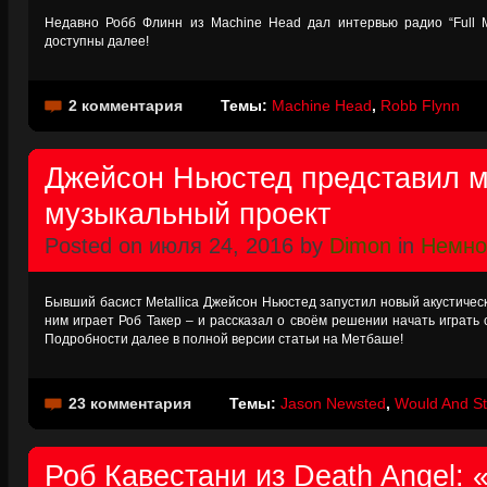
Недавно Робб Флинн из Machine Head дал интервью радио “Full Me
доступны далее!
2 комментария
Темы:
Machine Head
,
Robb Flynn
Джейсон Ньюстед представил м
музыкальный проект
Posted on июля 24, 2016 by
Dimon
in
Немно
Бывший басист Metallica Джейсон Ньюстед запустил новый акустическ
ним играет Роб Такер – и рассказал о своём решении начать играт
Подробности далее в полной версии статьи на Метбаше!
23 комментария
Темы:
Jason Newsted
,
Would And St
Роб Кавестани из Death Angel: 