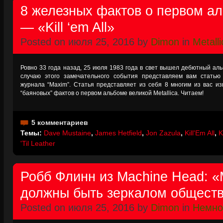
8 железных фактов о первом ал
— «Kill ‘em All»
Posted on июля 25, 2016 by
Dimon
in
Metalli
Ровно 33 года назад, 25 июля 1983 года в свет вышел дебютный альбом
случаю этого замечательного события представляем вам статью
журнала “Maxim”. Статья представляет из себя 8 многим из вас из
“баяновых” фактов о первом альбоме великой Metallica. Читаем!
5 комментариев
Темы:
Dave Mustaine
,
James Hetfield
,
Jon Zazula
,
Kill'Em All
,
K
'Til Leather
Робб Флинн из Machine Head: 
должны быть зеркалом общест
Posted on июля 25, 2016 by
Dimon
in
Немно