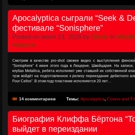
Apocalyptica сыграли “Seek & De
фестивале “Sonisphere”
Posted on июля 23, 2016 by
Dimon
in
Metalli
Новости
Смотрим в качестве pro-shot свежее видео с выступления финско
“Sonisphere” 4 июня этого года в Люцерне, Швейцария. На записи,
клубах Metallica, ребята исполняют уже ставшей их собственной клас
трэк войдёт на подготовленное к релизу переиздание дебютного альб
Four Cellos”. В этом году пластинке исполняется 20 лет…
14 комментариев
Темы:
Apocalyptica
,
Covers and Tr
Биография Клиффа Бёртона “To L
выйдет в переиздании