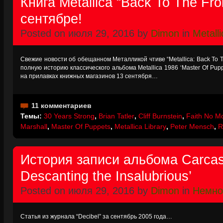
Книга Metallica “Back To The Fro
сентябре!
Posted on июля 29, 2016 by
Dimon
in
Metalli
Свежие новости об обещанном Металликой чтиве “Metallica: Back To T
полную историю классического альбома Metallica 1986 ‘Master Of Pupp
на прилавках книжных магазинов 13 сентября…
11 комментариев
Темы:
30 Years Strong
,
Brian Tatler
,
Cliff Burnstein
,
Faith No M
Marshall
,
Master Of Puppets
,
Metallica Library
,
Peter Mensch
,
R
История записи альбома Carcass
Descanting the Insalubrious’
Posted on июля 29, 2016 by
Dimon
in
Немно
Статья из журнала “Decibel” за сентябрь 2005 года…