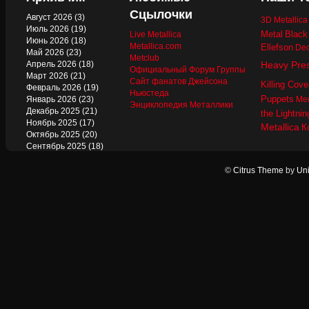
Сцылочки
Август 2026
(3)
3D Metallic
Июль 2026
(19)
Metal
Black
Live Metallica
Июнь 2026
(18)
Metallica.com
Ellefson
Dec
Май 2026
(23)
Metclub
Апрель 2026
(18)
Heavy Pre
Официальный Форум Группы
Март 2026
(21)
Сайт фанатов Джейсона
Killing Cove
Февраль 2026
(19)
Ньюстеда
Puppets
Январь 2026
(23)
Mer
Энциклопедия Металлики
Декабрь 2025
(21)
the Lightnin
Ноябрь 2025
(17)
Metallica
К
Октябрь 2025
(20)
Сентябрь 2025
(18)
Август 2025
(22)
Июль 2025
(13)
©
Citrus Theme
by
Uni
Июнь 2025
(17)
Май 2025
(19)
Апрель 2025
(17)
Март 2025
(17)
Февраль 2025
(18)
Январь 2025
(18)
Декабрь 2024
(18)
Ноябрь 2024
(21)
Октябрь 2024
(24)
Сентябрь 2024
(15)
Август 2024
(13)