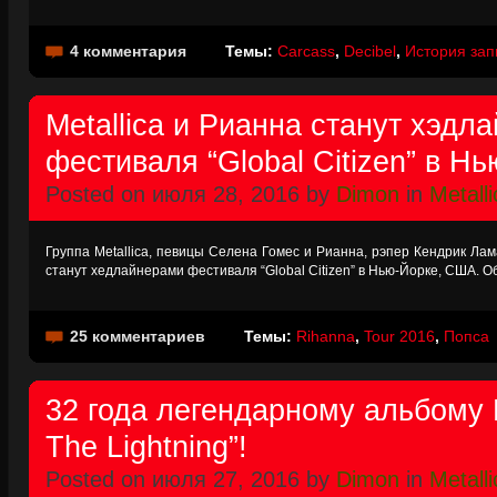
4 комментария
Темы:
Carcass
,
Decibel
,
История зап
Metallica и Рианна станут хэдл
фестиваля “Global Citizen” в Н
Posted on июля 28, 2016 by
Dimon
in
Metalli
Группа Metallica, певицы Селена Гомес и Рианна, рэпер Кендрик Лам
станут хедлайнерами фестиваля “Global Citizen” в Нью-Йорке, США. О
25 комментариев
Темы:
Rihanna
,
Tour 2016
,
Попса
32 года легендарному альбому M
The Lightning”!
Posted on июля 27, 2016 by
Dimon
in
Metalli