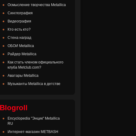
Осмысление творчества Metallica
Синглография
Видеография
Кто есть кто?
Стена наград
ОБОИ Metallica
Райдер Metallica
Как стать членом официального
клуба Metclub.com?
Аватары Metallica
Музыканты Metallica в детстве
Blogroll
Encyclopedia "Энцик" Metallica
RU
Интернет-магазин METBASH