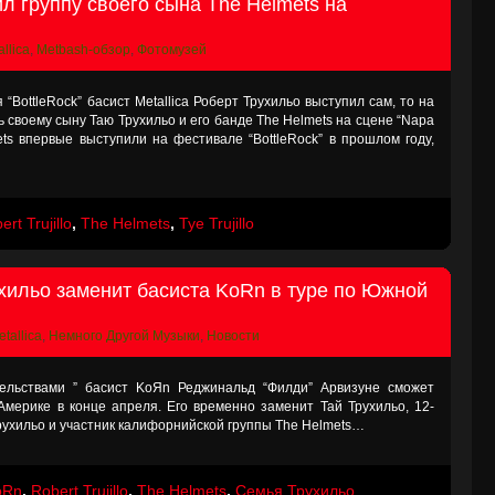
л группу своего сына The Helmets на
llica
,
Metbash-обзор
,
Фотомузей
“BottleRock” басист Metallica Роберт Трухильо выступил сам, то на
ь своему сыну Таю Трухильо и его банде The Helmets на сцене “Napa
ets впервые выступили на фестивале “BottleRock” в прошлом году,
ert Trujillo
,
The Helmets
,
Tye Trujillo
хильо заменит басиста KoRn в туре по Южной
tallica
,
Немного Другой Музыки
,
Новости
ельствами ” басист KoЯn Реджинальд “Филди” Арвизуне сможет
Америке в конце апреля. Его временно заменит Тай Трухильо, 12-
Трухильо и участник калифорнийской группы The Helmets…
oRn
,
Robert Trujillo
,
The Helmets
,
Семья Трухильо