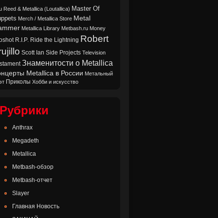
Master Of
u Reed & Metallica (Loutallica)
Metal
ppets
Merch / Metallica Store
ammer
Metallica Library
Metbash.ru
Money
Robert
oshot
Ride the Lightning
R.I.P.
ujillo
Scott Ian
Side Projects
Television
Знаменитости о Metallica
stament
нцерты Metallica в России
Метальный
Приколы
эт
Хобби и искусство
Рубрики
Anthrax
Megadeth
Metallica
Metbash-обзор
Metbash-отчет
Slayer
Главная Новость