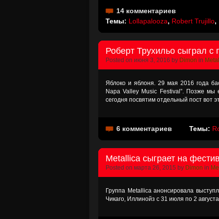
14 комментариев
Темы:
Lollapalooza
,
Robert Trujillo
,
Роберт Трухильо сыграл с 
Posted on июня 3, 2016 by
Dimon
in
Metal
Яблоко и яблоня. 29 мая 2016 года бас
Napa Valley Music Festival”. Позже м
сегодня посвятим отдельный пост вот э
6 комментариев
Темы:
Ro
Metallica сыграет на фестив
Posted on марта 26, 2015 by
Dimon
in
Met
Группа Metallica анонсировала выступл
Чикаго, Иллинойз с 31 июля по 2 август