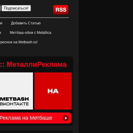
ми
Добавить Статью
х
Метбаш-обои с Metallica
ресное на Metbash.ru!
:: МеталлиРеклама
Реклама на Метбаше