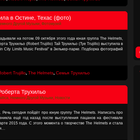
ила в Остине, Техас (фото)
емного Другой Музыки
,
Фотомузей
дывали на потом. 09 октября этого года юная группа The Helmets,
та Трухильо (Robert Trujillo) Тай Трухильо (Tye Trujillo) выступила в
n City Limits Music Festival” в Зилькер-парке. Подборка фотографий
obert Trujillo
,
The Helmets
,
Семья Трухильо
 Роберта Трухильо
llica
,
Немного Другой Музыки
,
Новости
Речь сегодня пойдёт про юную группу The Helmets. Написать про
озникла ещё год назад после выступления пацанов на фестивале
 марте 2015 года. С этого момента о творчестве The Helmets и стала
ия…