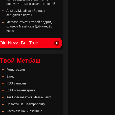
разрушительных землетрясений
Альбом Metallica «Reload»
вернулся в чарты
Metbash-отчёт: Второй подряд
концерт Metallica в Дублине, 21
июня
Old News But True
Твой Метбаш
Регистрация
Вход
RSS
Записей
RSS
Комментариев
Как Пользоваться Метбашем?
Новости На Электропочту
Рассылка на Subscribe.ru