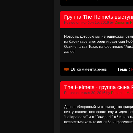
Группа The Helmets выступ
Posted on ноября 15, 2016 by
Dimon
in
Н
Новость, которую мы не единожды откла
на бас-гитаре в которой играет сын Робер
Остине, штат Техас на фестивале “Austi
далее!
16 комментариев
Темы:
R
The Helmets - группа сына
Posted on июля 30, 2016 by
Dimon
in
Meta
Давно обещанный материал, товарищи. 
них у вашего покорного слуги идея в
“Lollapalooza” и в “Bowlpark” в Чили в
появляться хоть какая-либо информац