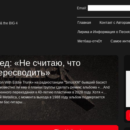
Email:
Главная
Контакт с Автора
& the BIG 4
Лирика и Информация о Песня
Метбаш-отчОт
Самое инте
д: «Не считаю, что
пересводить»
on With Eddie Trunk» на радиостанции “SiriusXM” бывший басист
, известно ли ему о планах группы сделать ремикс альбома «…And
иренного переиздания к 40-летию пластинки в 2028 году. Хотя «…
ой Metallica, с момента выхода в 1988 году альбом подвергается
тии бас-гитары…