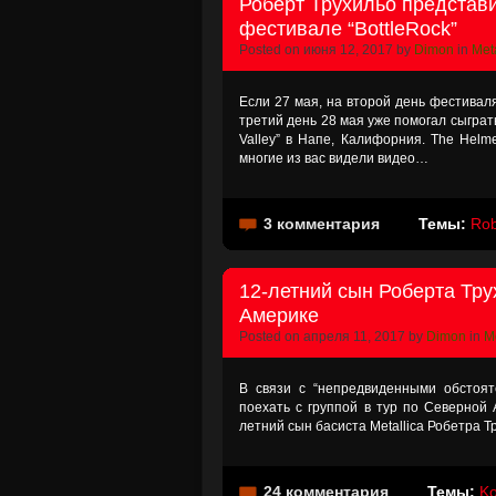
Роберт Трухильо представи
фестивале “BottleRock”
Posted on июня 12, 2017 by
Dimon
in
Meta
Если 27 мая, на второй день фестиваля 
третий день 28 мая уже помогал сыграт
Valley” в Напе, Калифорния. The Helm
многие из вас видели видео…
3 комментария
Темы:
Rob
12-летний сын Роберта Тру
Америке
Posted on апреля 11, 2017 by
Dimon
in
Me
В связи с “непредвиденными обстоят
поехать с группой в тур по Северной 
летний сын басиста Metallica Робетра 
24 комментария
Темы:
K