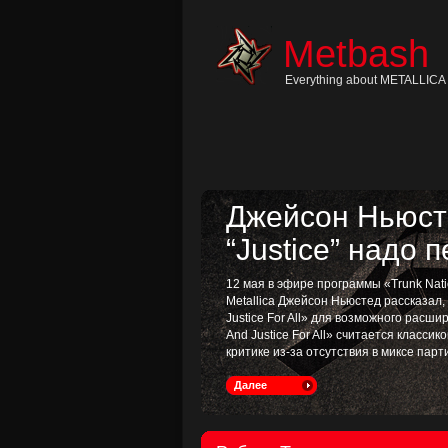
Skip
to
content
Metbash
Skip
to
navigation
Everything about METALLICA 
Skip
to
footer
Джейсон Ньюсте
“Justice” надо 
12 мая в эфире программы «Trunk Nati
Metallica Джейсон Ньюстед рассказал
Justice For All» для возможного расш
And Justice For All» считается классик
критике из-за отсутствия в миксе пар
Далее