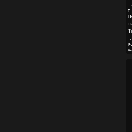
Lo
Pu
H
Pr
Tr
Te
Ко
ду