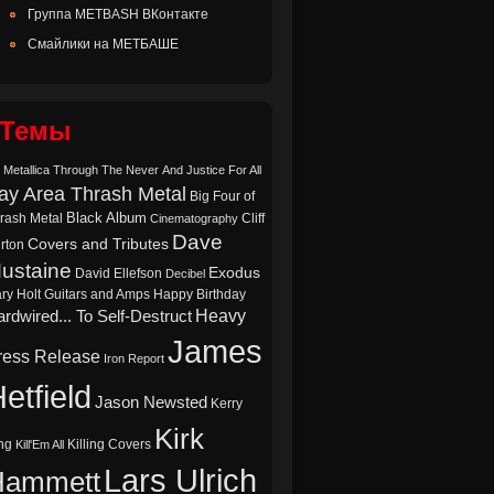
Группа METBASH ВКонтакте
Смайлики на МЕТБАШЕ
Темы
 Metallica Through The Never
And Justice For All
ay Area Thrash Metal
Big Four of
Black Album
rash Metal
Cliff
Cinematography
Dave
Covers and Tributes
rton
ustaine
Exodus
David Ellefson
Decibel
ry Holt
Guitars and Amps
Happy Birthday
Heavy
rdwired... To Self-Destruct
James
ress Release
Iron Report
etfield
Jason Newsted
Kerry
Kirk
ng
Killing Covers
Kill'Em All
Lars Ulrich
Hammett