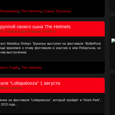
Skateboard
,
The Helmets
,
Семья Трухильо
группой своего сына The Helmets
lica
,
Немного Другой Музыки
,
Новости
ист Metallica Роберт Трухильо выступил на фестивале “BottleRock
ы ещё вернёмся к этому фестивалю и участию в нём Робертыча, но
тому выступлению.
bert Trujillo
,
The Helmets
але “Lollapalooza” 1 августа
allica
,
Новости
ение на фестивале “Lollapalooza”, который пройдёт в “Grant Park”,
а 2015 года…