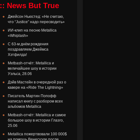
:: News But True
Джейсон Ньюстед: «Не считаю,
что “Justice” надо пересводить»
ИИ-клип на песню Metallica
«Whiplash»
С 63-м днём рождения
поздравляем Джеймса
Хэтфилда!
Metbash-отчёт: Metallica и
величайшее шоу в истории
Уэльса, 28.06
Дэйв Мастейн в очередной раз о
кавере на «Ride The Lightning»
Писатель Мартин Попофф
написал книгу с разбором всех
альбомов Metallica
Metbash-отчёт: Metallica и самое
большое шоу в истории Глазго,
25.06
Metallica пожертвовали 100 000$
на помощь Венесуэле после