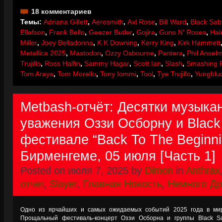
18 комментариев
Темы:
Adriana Gillett
,
Aerosmith
,
Axl Rose
,
Bill Ward
,
Black Sab
Ellefson
,
Frank Bello
,
Geezer Butler
,
Gojira
,
Guns N' Roses
,
Hal
Miller
,
Joey Belladonna
,
K K Downing
,
Kerry King
,
Kirk Hammett
Metallica 2025
,
Mastodon
,
Ozzy Osbourne
,
Pantera
,
Phil Ansel
Trujillo
,
Ross Halfin
,
Sammy Hagar
,
Scott Ian
,
Slash
,
Smashing 
Tom Araya
,
Tom Morello
,
Tony Iommi
,
Tool
,
Tye Trujillo
,
Yungblu
Metbash-отчёт: Десятки музыка
уважения Оззи Осборну и Black
фестивале “Back To The Beginni
Бирменгеме, 05 июля [Часть 1]
Posted on июля 7, 2025 by
Dimon
in
Anthrax
отчет
,
Slayer
,
Главная Новость
,
Немного Др
Одно из ярчайших и самых ожидаемых событий 2025 года в мире
Прощальный фестиваль-концерт Оззи Осборна и группы Black 