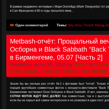
В рамках недавнего интервью с Марк Осегейда (Mark Osegueda) тот ра
в Сан-Франциско в 80-е годы прошлого века…
Один комментарий
Темы:
Bay Area Thrash Metal
,
De
Metbash-отчёт: Прощальный ве
Осборна и Black Sabbath “Back 
в Бирменгеме, 05.07 [Часть 2]
Posted on июля 16, 2025 by
Dimon
in
Anthra
отчет
,
Slayer
,
Главная Новость
,
Фотомузей
Знали бы вы сколько раз отчёт №2 с фотками был “готов”. Только я 
порция крутейших совместных фоток с концерта-фестиваля “Back To
Бирмингеме чествовал Оззи Осборна и Black Sabbath. И вот, наконец-
СОТНИ ФОТОК ЖДУТ ВАС ДАЛЕЕ
! Как совместные, так и с выст
если бы не нарыл всё самое интересное и не упаковал в один пост для