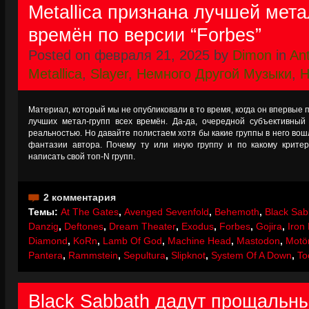
Metallica признана лучшей мета
времён по версии “Forbes”
Posted on февраля 21, 2025 by
Dimon
in
An
Metallica
,
Slayer
,
Немного Другой Музыки
,
Н
Материал, который мы не опубликовали в то время, когда он впервые п
лучших метал-групп всех времён. Да-да, очередной субъективный
реальностью. Но давайте полистаем хотя бы какие группы в него во
фантазии автора. Почему ту или иную группу и по какому критер
написать свой топ-N групп.
2 комментария
Темы:
At The Gates
,
Avenged Sevenfold
,
Behemoth
,
Black Sab
Danzig
,
Deftones
,
Dream Theater
,
Exodus
,
Forbes
,
Gojira
,
Iron
Diamond
,
KoRn
,
Lamb Of God
,
Machine Head
,
Mastodon
,
Motö
Pantera
,
Rammstein
,
Sepultura
,
Slipknot
,
System Of A Down
,
To
Black Sabbath дадут прощальны