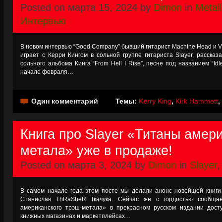
Posted on марта 15, 2024 by
Dimon
in
Metall
Интервью
В новом интервью “Good Company” бывший гитарист Machine Head и V
играет с Керри Кингом в сольной группе гитариста Slayer, расска
сольного альбома Кинга “From Hell I Rise”, песне под названием “Idl
начале февраля…
Один комментарий
Темы:
Kerry King
,
Kirk Hammett
,
Книга про Slayer «Титаны амер
метала» уже в продаже!
Posted on марта 3, 2024 by
Dimon
in
Slayer
В самом начале года этом посте мы делали анонс новейшей книги
Станислав ThRaSheR Ткачука. Сейчас же с гордостью сообщае
американского трэш-метала» в прекрасном русском издании дост
книжных магазинах и маркетплейсах…