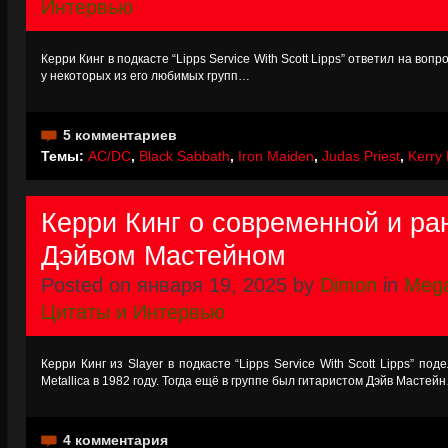
Интервью
Керри Кинг в подкасте “Lipps Service With Scott Lipps” ответил на воп
у некоторых из его любимых групп…
5 комментариев
Темы:
AC/DC
,
Black Sabbath
,
Iron Maiden
,
Judas Priest
,
Kerry 
Керри Кинг о современной и ран
Дэйвом Мастейном
Posted on января 19, 2025 by
Dimon
in
Meg
Цитаты и Интервью
Керри Кинг из Slayer в подкасте “Lipps Service With Scott Lipps” п
Metallica в 1982 году. Тогда ещё в группе был гитаристом Дэйв Мастей
4 комментария