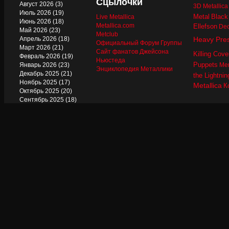
Сцылочки
Август 2026
(3)
3D Metallic
Июль 2026
(19)
Metal
Black
Live Metallica
Июнь 2026
(18)
Metallica.com
Ellefson
Dec
Май 2026
(23)
Metclub
Апрель 2026
(18)
Heavy Pre
Официальный Форум Группы
Март 2026
(21)
Сайт фанатов Джейсона
Killing Cove
Февраль 2026
(19)
Ньюстеда
Puppets
Январь 2026
(23)
Mer
Энциклопедия Металлики
Декабрь 2025
(21)
the Lightnin
Ноябрь 2025
(17)
Metallica
К
Октябрь 2025
(20)
Сентябрь 2025
(18)
Август 2025
(22)
Июль 2025
(13)
Июнь 2025
(17)
Май 2025
(19)
Апрель 2025
(17)
Март 2025
(17)
Февраль 2025
(18)
Январь 2025
(18)
Декабрь 2024
(18)
Ноябрь 2024
(21)
Октябрь 2024
(24)
Сентябрь 2024
(15)
Август 2024
(13)
Июль 2024
(12)