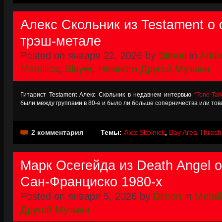
Алекс Скольник из Testament о
трэш-метале
Posted on января 22, 2026 by
Dimon
in
Anth
Metallica
,
Slayer
,
Немного Другой Музыки
Гитарист Testament Алекс Скольник в недавнем интервью
“Tone-Talk
были между группами в 80-е и было ли больше соперничества или т
2 комментария
Темы:
Alex Skolnick
,
Bay Area Thrash
Марк Осегейда из Death Angel 
Сан-Франциско 1980-х
Posted on января 5, 2026 by
Dimon
in
Metall
Другой Музыки