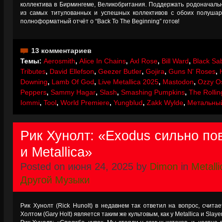
коллектива в Бирмингеме, Великобритания. Поддержать родоначаль
из самых титулованных и успешных коллективов с обоих полушар
полноформатный отчёт о “Back To The Beginning” готов!
13 комментариев
Темы:
Aerosmith
,
Alice In Chains
,
Axl Rose
,
Bill Ward
,
Black Sa
Tributes
,
David Ellefson
,
Geezer Butler
,
Gojira
,
Guns N' Roses
,
Downing
,
Lamb Of God
,
Live Metallica 2025
,
Mastodon
,
Ozzy O
Peppers
,
Sammy Hagar
,
Slash
,
Smashing Pumpkins
,
The Rollin
Iommi
,
Tool
,
World Premiere
,
Yungblud
,
Zakk Wylde
,
Метальный
Рик Хунолт: «Exodus сильно по
и Metallica»
Posted on июня 24, 2025 by
Dimon
in
Metalli
Другой Музыки
Рик Хунолт (Rick Hunolt) в недавнем так ответил на вопрос, считае
Холтом (Gary Holt) является таким же культовым, как у Metallica и Slay