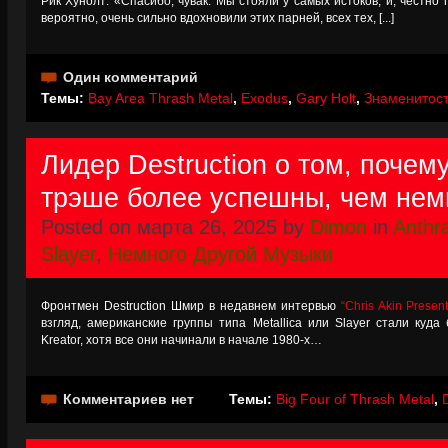
Рик Хунолт: «Спасибо, чувак. Мы стояли у самых истоков, и, честно г
вероятно, очень сильно вдохновили этих парней, всех тех, [...]
Один комментарий
Темы:
Bay Area Thrash Metal
,
Exodus
,
Gary Holt
,
Знаменитости
Лидер Destruction о том, почем
трэше более успешны, чем не
Posted on марта 26, 2025 by
Dimon
in
Anthr
Slayer
,
Немного Другой Музыки
Фронтмен Destruction Шмир в недавнем интервью
“Chris Akin Present
взгляд, американские группы типа Metallica или Slayer стали куда
Kreator, хотя все они начинали в начале 1980-х…
Комментариев нет
Темы:
Big Four of Thrash Metal
,