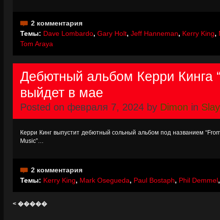
2 комментария
Темы:
Dave Lombardo
,
Gary Holt
,
Jeff Hanneman
,
Kerry King
,
Tom Araya
Дебютный альбом Керри Кинга “F
выйдет в мае
Posted on февраля 7, 2024 by
Dimon
in
Slay
Керри Кинг выпустит дебютный сольный альбом под названием “From H
Music”…
2 комментария
Темы:
Kerry King
,
Mark Osegueda
,
Paul Bostaph
,
Phil Demmel
< �����