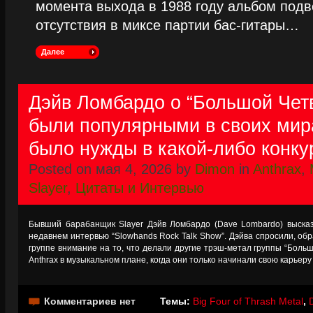
момента выхода в 1988 году альбом подве
отсутствия в миксе партии бас-гитары…
Далее
Дэйв Ломбардо о “Большой Чет
были популярными в своих мир
было нужды в какой-либо конк
Posted on мая 4, 2026 by
Dimon
in
Anthrax
,
Slayer
,
Цитаты и Интервью
Бывший барабанщик Slayer Дэйв Ломбардо (Dave Lombardo) высказ
недавнем интервью “Slowhands Rock Talk Show”. Дэйва спросили, обр
группе внимание на то, что делали другие трэш-метал группы “Больш
Anthrax в музыкальном плане, когда они только начинали свою карьеру в 
Комментариев нет
Темы:
Big Four of Thrash Metal
,