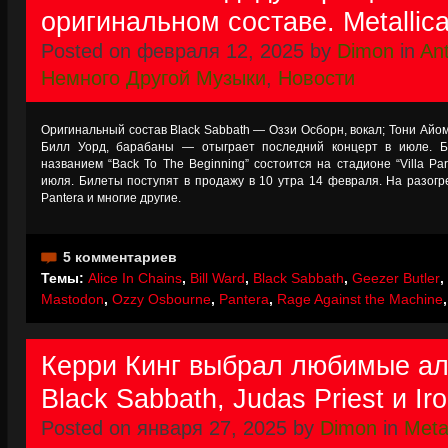
оригинальном составе. Metallica
Posted on февраля 12, 2025 by
Dimon
in
An
Немного Другой Музыки
,
Новости
Оригинальный состав Black Sabbath — Оззи Осборн, вокал; Тони Айомм
Билл Уорд, барабаны — отыграет последний концерт в июле. Б
названием “Back To The Beginning” состоится на стадионе “Villa Pa
июля. Билеты поступят в продажу в 10 утра 14 февраля. На разогр
Pantera и многие другие.
5 комментариев
Темы:
Alice In Chains
,
Bill Ward
,
Black Sabbath
,
Geezer Butler
,
Mastodon
,
Ozzy Osbourne
,
Pantera
,
Rage Against the Machine
Керри Кинг выбрал любимые аль
Black Sabbath, Judas Priest и Ir
Posted on января 27, 2025 by
Dimon
in
Metal