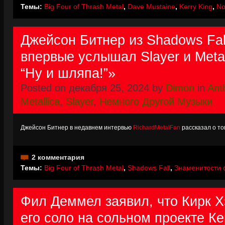
Темы:
Big Four of Thrash Metal
,
Dave Mustaine
,
Kerry King
,
No
Джейсон Битнер из Shadows Fal
впервые услышал Slayer и Metal
“Ну и шляпа!”»
Posted on декабря 25, 2024 by
Dimon
in
Ant
Metallica
,
Slayer
,
Немного Другой Музыки
Джейсон Битнер в недавнем интервью
RichardMetalFan
рассказал о то
2 комментария
Темы:
Big Four of Thrash Metal
,
Shadows Fall
,
Знаменитости о
Фил Деммел заявил, что Кирк 
его соло на сольном проекте Ке