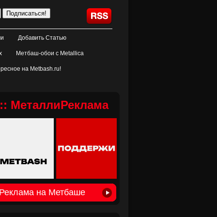
ми
Добавить Статью
х
Метбаш-обои с Metallica
ресное на Metbash.ru!
:: МеталлиРеклама
Реклама на Метбаше