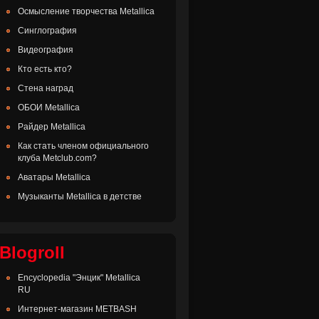
Осмысление творчества Metallica
Синглография
Видеография
Кто есть кто?
Стена наград
ОБОИ Metallica
Райдер Metallica
Как стать членом официального
клуба Metclub.com?
Аватары Metallica
Музыканты Metallica в детстве
Blogroll
Encyclopedia "Энцик" Metallica
RU
Интернет-магазин METBASH