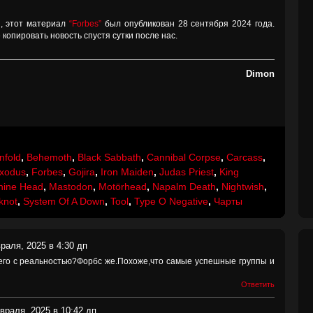
, этот материал
“Forbes”
был опубликован 28 сентября 2024 года.
копировать новость спустя сутки после нас.
Dimon
nfold
,
Behemoth
,
Black Sabbath
,
Cannibal Corpse
,
Carcass
,
xodus
,
Forbes
,
Gojira
,
Iron Maiden
,
Judas Priest
,
King
hine Head
,
Mastodon
,
Motörhead
,
Napalm Death
,
Nightwish
,
knot
,
System Of A Down
,
Tool
,
Type O Negative
,
Чарты
раля, 2025 в 4:30 дп
его с реальностью?Форбс же.Похоже,что самые успешные группы и
Ответить
враля, 2025 в 10:42 дп