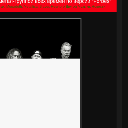
метал-группой всех времён по версии “Forbes”
rax
,
Megadeth
,
Metallica
,
Slayer
,
Немного Другой Музыки
,
Новости