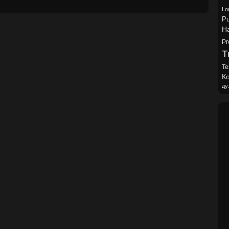
Lo
Pu
H
Pr
Tr
Te
Ко
ду