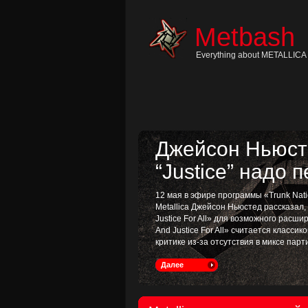
Skip
to
content
Metbash
Skip
to
navigation
Everything about METALLICA 
Skip
to
footer
Джейсон Ньюсте
“Justice” надо 
12 мая в эфире программы «Trunk Nati
Metallica Джейсон Ньюстед рассказал
Justice For All» для возможного расш
And Justice For All» считается классик
критике из-за отсутствия в миксе пар
Далее