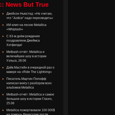
:: News But True
Джейсон Ньюстед: «Не считаю,
что “Justice” надо пересводить»
ИИ-клип на песню Metallica
«Whiplash»
С 63-м днём рождения
поздравляем Джеймса
Хэтфилда!
Metbash-отчёт: Metallica и
величайшее шоу в истории
Уэльса, 28.06
Дэйв Мастейн в очередной раз о
кавере на «Ride The Lightning»
Писатель Мартин Попофф
написал книгу с разбором всех
альбомов Metallica
Metbash-отчёт: Metallica и самое
большое шоу в истории Глазго,
25.06
Metallica пожертвовали 100 000$
на помощь Венесуэле после