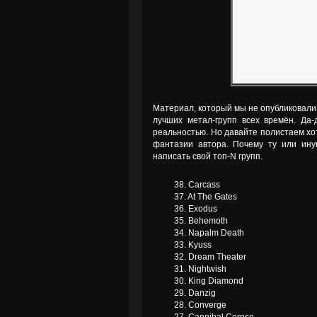
Материал, который мы не опубликовали в
лучших метал-групп всех времён. Да
реальностью. Но давайте полистаем хо
фантазии автора. Почему ту или ину
написать свой топ-N групп.
38. Carcass
37. At The Gates
36. Exodus
35. Behemoth
34. Napalm Death
33. Kyuss
32. Dream Theater
31. Nightwish
30. King Diamond
29. Danzig
28. Converge