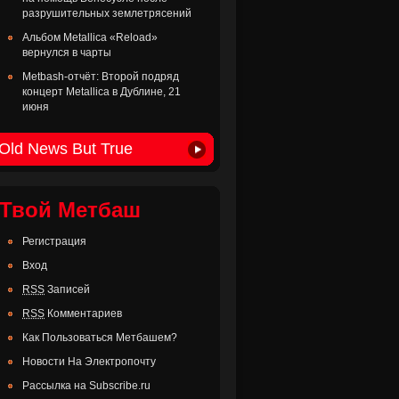
разрушительных землетрясений
Альбом Metallica «Reload»
вернулся в чарты
Metbash-отчёт: Второй подряд
концерт Metallica в Дублине, 21
июня
Old News But True
Твой Метбаш
Регистрация
Вход
RSS
Записей
RSS
Комментариев
Как Пользоваться Метбашем?
Новости На Электропочту
Рассылка на Subscribe.ru