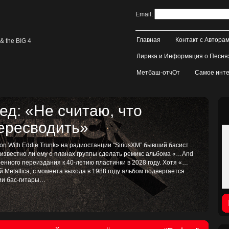
Email:
Главная
Контакт с Автора
& the BIG 4
Лирика и Информация о Песня
Метбаш-отчОт
Самое инте
д: «Не считаю, что
пересводить»
on With Eddie Trunk» на радиостанции “SiriusXM” бывший басист
, известно ли ему о планах группы сделать ремикс альбома «…And
иренного переиздания к 40-летию пластинки в 2028 году. Хотя «…
ой Metallica, с момента выхода в 1988 году альбом подвергается
тии бас-гитары…