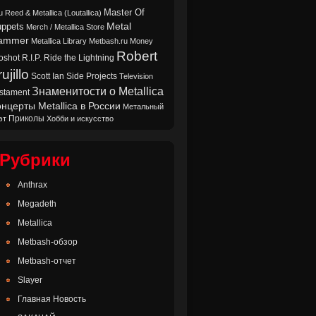
Master Of
u Reed & Metallica (Loutallica)
Metal
ppets
Merch / Metallica Store
ammer
Metallica Library
Metbash.ru
Money
Robert
oshot
Ride the Lightning
R.I.P.
ujillo
Scott Ian
Side Projects
Television
Знаменитости о Metallica
stament
нцерты Metallica в России
Метальный
Приколы
эт
Хобби и искусство
Рубрики
Anthrax
Megadeth
Metallica
Metbash-обзор
Metbash-отчет
Slayer
Главная Новость