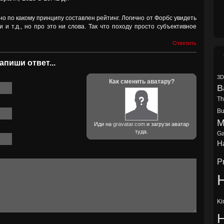
но по какому принципу составлен рейтинг. Логично от Форбс увидеть
и и т.д., но про это ни слова. Так что походу просто субъективное
Ответить
апиши ответ...
3D
Как сменить аватару?
B
Th
Bu
M
Иди на
gravatar.com
и загрузи аватар
туда.
Ga
Ha
P
H
Ki