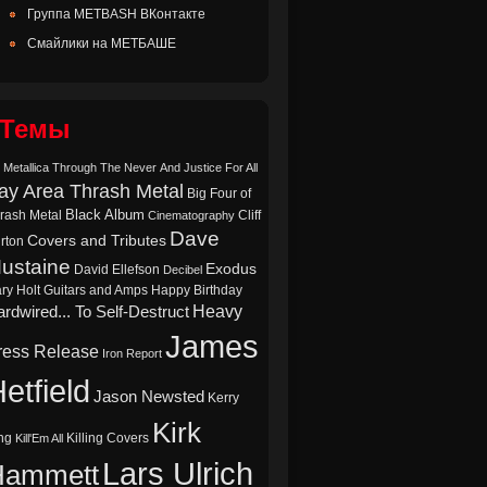
Группа METBASH ВКонтакте
Смайлики на МЕТБАШЕ
Темы
 Metallica Through The Never
And Justice For All
ay Area Thrash Metal
Big Four of
Black Album
rash Metal
Cliff
Cinematography
Dave
Covers and Tributes
rton
ustaine
Exodus
David Ellefson
Decibel
ry Holt
Guitars and Amps
Happy Birthday
Heavy
rdwired... To Self-Destruct
James
ress Release
Iron Report
etfield
Jason Newsted
Kerry
Kirk
ng
Killing Covers
Kill'Em All
Lars Ulrich
Hammett