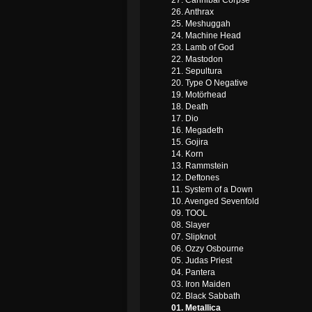
27. Cannibal Corpse
26. Anthrax
25. Meshuggah
24. Machine Head
23. Lamb of God
22. Mastodon
21. Sepultura
20. Type O Negative
19. Motörhead
18. Death
17. Dio
16. Megadeth
15. Gojira
14. Korn
13. Rammstein
12. Deftones
11. System of a Down
10. Avenged Sevenfold
09. TOOL
08. Slayer
07. Slipknot
06. Ozzy Osbourne
05. Judas Priest
04. Pantera
03. Iron Maiden
02. Black Sabbath
01. Metallica