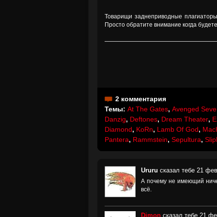
Товарищи заднеприводные плагиаторы
Просто обратите внимание когда будете 
2 комментария
Темы:
At The Gates
,
Avenged Seve
Danzig
,
Deftones
,
Dream Theater
,
E
Diamond
,
KoRn
,
Lamb Of God
,
Mac
Pantera
,
Rammstein
,
Sepultura
,
Slip
Ururu
сказал тебе 21 фев
А почему не имеющий нич
всё.
Dimon
сказал тебе 21 фе