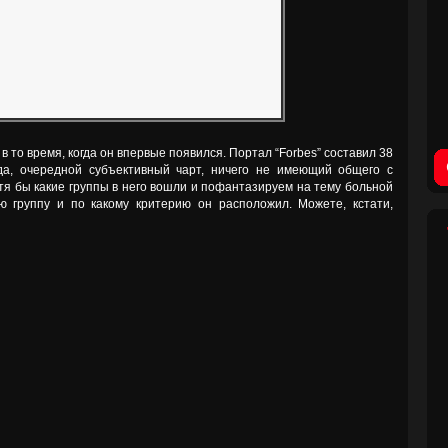
 то время, когда он впервые появился. Портал “Forbes” составил 38
-да, очередной субъективный чарт, ничего не имеющий общего с
тя бы какие группы в него вошли и пофантазируем на тему больной
ю группу и по какому критерию он расположил. Можете, кстати,