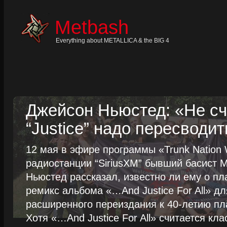
Skip
to
content
Metbash
Skip
to
navigation
Everything about METALLICA & the BIG 4
Skip
to
footer
Джейсон Ньюстед: «Не сч
“Justice” надо пересводит
12 мая в эфире программы «Trunk Nation W
радиостанции “SiriusXM” бывший басист M
Ньюстед рассказал, известно ли ему о пл
ремикс альбома «…And Justice For All» д
расширенного переиздания к 40-летию пла
Хотя «…And Justice For All» считается клас