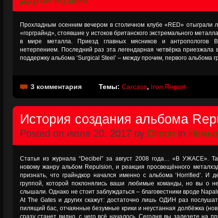
Прохладным осенним вечером в столичном клубе «RED» отыграли л
«горграйнд», стоявшие у истоков британского экстремального металл
в мире металла. Приезд главных мясников и антропологов В
нетерпением. Последний раз эта легендарная четвёрка приезжала в 
поддержку альбома ‘Surgical Steel’ – между прочим, первого альбома 
3 комментария
Темы:
Carcass
,
Iron Report
История создания альбома Repuls
Posted on июля 20, 2017 by
Dimon
in
Немно
Статья из журнала “Decibel” за август 2008 года… «В УЖАСЕ». Т
новому жанру альбом Repulsion, и реакция просвещённого металхэд
признать, что грайндкор начался именно с альбома ‘Horrified’. И д
группой, которой поклонялись ваши любимые команды, но вы о н
слышали. Однако не стоит заблуждаться – благовестники вроде Napalm 
At The Gates и других скажут: достаточно лишь ОДИН раз послуш
пилящий бас, отчаянные безумные крики и неустанная долбёжка (но
сразу станет видно, с чего всё началось. Сегодня вы залезете на 