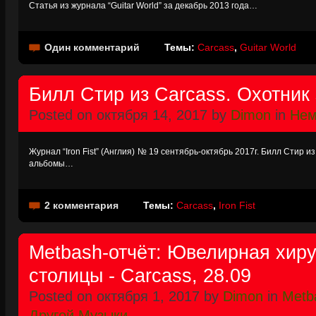
Статья из журнала “Guitar World” за декабрь 2013 года…
Один комментарий
Темы:
Carcass
,
Guitar World
Билл Стир из Carcass. Охотник
Posted on октября 14, 2017 by
Dimon
in
Нем
Журнал “Iron Fist” (Англия) № 19 сентябрь-октябрь 2017г. Билл Стир 
альбомы…
2 комментария
Темы:
Carcass
,
Iron Fist
Metbash-отчёт: Ювелирная хиру
столицы - Carcass, 28.09
Posted on октября 1, 2017 by
Dimon
in
Metb
Другой Музыки