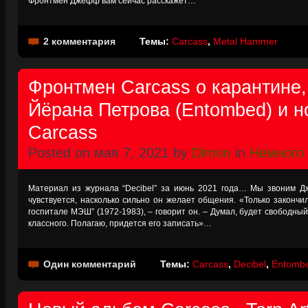
Фронтмен Джефф вам сейчас расскажет…
2 комментария
Темы:
Carcass
,
Metal Hammer
Фронтмен Carcass о карантине,
Йёрана Петрова (Entombed) и 
Carcass
Posted on мая 7, 2021 by
Dimon
in
Немного
Материал из журнала “Decibel” за июнь 2021 года… Мы звоним Д
чувствуется, насколько сильно он желает общения. «Только закончи
госпитале МЭШ” (1972-1983), – говорит он. – Думал, будет свободный 
классного. Полагаю, придется его записать»…
Один комментарий
Темы:
Carcass
,
Decibel
,
Entomb