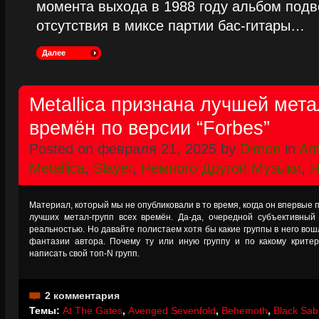
момента выхода в 1988 году альбом подве
отсутствия в миксе партии бас-гитары…
Далее
Metallica признана лучшей мета
времён по версии “Forbes”
Posted on февраля 21, 2025 by
Dimon
in
An
Metallica
,
Slayer
,
Немного Другой Музыки
,
Н
Материал, который мы не опубликовали в то время, когда он впервые п
лучших метал-групп всех времён. Да-да, очередной субъективный
реальностью. Но давайте полистаем хотя бы какие группы в него во
фантазии автора. Почему ту или иную группу и по какому критер
написать свой топ-N групп.
2 комментария
Темы:
At The Gates
,
Avenged Sevenfold
,
Behemoth
,
Black Sab