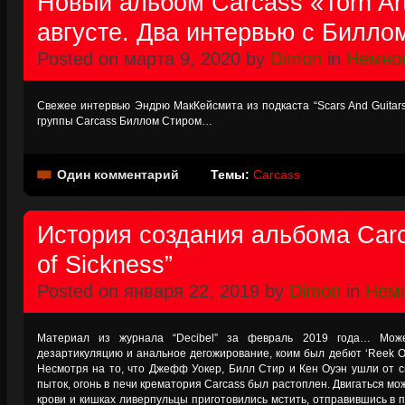
Новый альбом Carcass «Torn Art
августе. Два интервью с Билло
Posted on марта 9, 2020 by
Dimon
in
Немног
Свежее интервью Эндрю МакКейсмита из подкаста “Scars And Guitars
группы Carcass Биллом Стиром…
Один комментарий
Темы:
Carcass
История создания альбома Car
of Sickness”
Posted on января 22, 2019 by
Dimon
in
Немн
Материал из журнала “Decibel” за февраль 2019 года… Може
дезартикуляцию и анальное дегожирование, коим был дебют ‘Reek Of 
Несмотря на то, что Джефф Уокер, Билл Стир и Кен Оуэн ушли от с
пыток, огонь в печи крематория Carcass был растоплен. Двигаться м
крови и кишках ливерпульцы приготовились мстить, отправившись в п