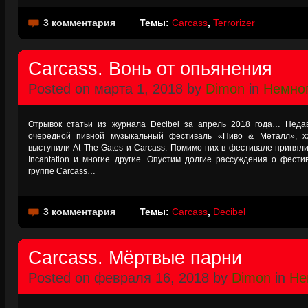
3 комментария
Темы:
Carcass
,
Terrorizer
Carcass. Вонь от опьянения
Posted on марта 1, 2018 by
Dimon
in
Немног
Отрывок статьи из журнала Decibel за апрель 2018 года… Недав
очередной пивной музыкальный фестиваль «Пиво & Металл», х
выступили At The Gates и Carcass. Помимо них в фестивале приняли у
Incantation и многие другие. Опустим долгие рассуждения о фест
группе Carcass…
3 комментария
Темы:
Carcass
,
Decibel
Carcass. Мёртвые парни
Posted on февраля 16, 2018 by
Dimon
in
Не