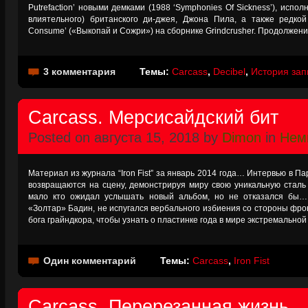
Putrefaction’ новыми демками (1988 ‘Symphonies Of Sickness’), испо
влиятельного) британского ди-джея, Джона Пила, а также редко
Consume’ («Выкопай и Сожри») на сборнике Grindcrusher. Продолжение
3 комментария
Темы:
Carcass
,
Decibel
,
История зап
Carcass. Мерсисайдский бит
Posted on августа 15, 2018 by
Dimon
in
Нем
Материал из журнала “Iron Fist” за январь 2014 года… Интервью в П
возвращаются на сцену, демонстрируя миру свою уникальную сталь 
мало кто ожидал услышать новый альбом, но не отказался бы…
«Золтар» Бадин, не испугался вербального избиения со стороны фр
бога грайндкора, чтобы узнать о пластинке года в мире экстремальной
Один комментарий
Темы:
Carcass
,
Iron Fist
Carcass. Перерезанная жизнь