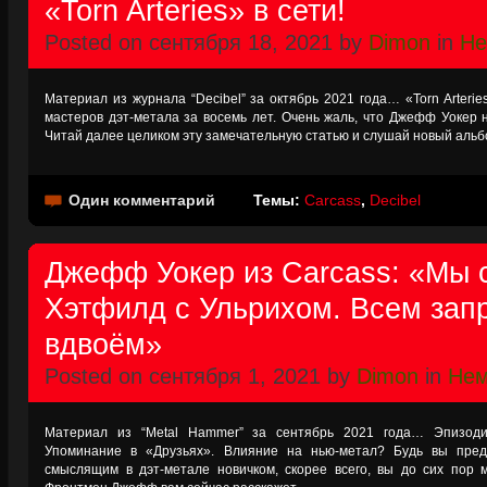
«Torn Arteries» в сети!
Posted on сентября 18, 2021 by
Dimon
in
Не
Материал из журнала “Decibel” за октябрь 2021 года… «Torn Arteri
мастеров дэт-метала за восемь лет. Очень жаль, что Джефф Уокер н
Читай далее целиком эту замечательную статью и слушай новый альбо
Один комментарий
Темы:
Carcass
,
Decibel
Джефф Уокер из Carcass: «Мы 
Хэтфилд с Ульрихом. Всем зап
вдвоём»
Posted on сентября 1, 2021 by
Dimon
in
Нем
Материал из “Metal Hammer” за сентябрь 2021 года… Эпизоди
Упоминание в «Друзьях». Влияние на нью-метал? Будь вы пре
смыслящим в дэт-метале новичком, скорее всего, вы до сих пор м