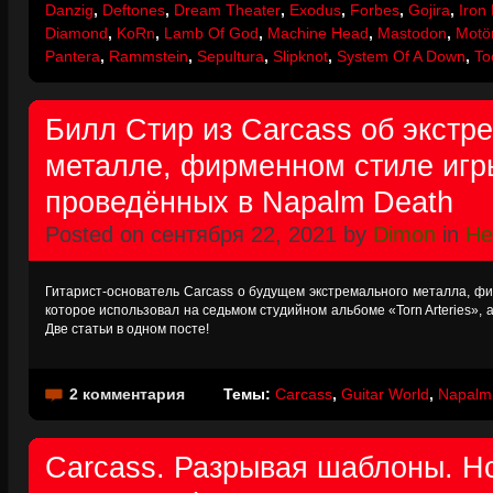
Danzig
,
Deftones
,
Dream Theater
,
Exodus
,
Forbes
,
Gojira
,
Iron
Diamond
,
KoRn
,
Lamb Of God
,
Machine Head
,
Mastodon
,
Motö
Pantera
,
Rammstein
,
Sepultura
,
Slipknot
,
System Of A Down
,
To
Билл Стир из Carcass об экст
металле, фирменном стиле игры
проведённых в Napalm Death
Posted on сентября 22, 2021 by
Dimon
in
Не
Гитарист-основатель Carcass о будущем экстремального металла, ф
которое использовал на седьмом студийном альбоме «Torn Arteries», а
Две статьи в одном посте!
2 комментария
Темы:
Carcass
,
Guitar World
,
Napalm
Carcass. Разрывая шаблоны. Н