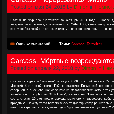
Posted on мая 24, 2018 by
Dimon
in
Немног
Статья из журнала “Terrorizer” за октябрь 2013 года… После 
экстремальных команд современности, CARCASS, явила миру новый
вернувшейся, чтобы нажиться и плюнуть на свои принципы – но и верн
Один комментарий
Темы:
Carcass
,
Terrorizer
Carcass. Мёртвые возрождаютс
Posted on апреля 22, 2018 by
Dimon
in
Немн
Статья из журнала “Terrorizer” за август 2008 года… «Carcass? Car
Мерзкий британский комик Рой «Щекастик» Браун всё же не р
совершенно обоснованно; мало кого из металлических команд так ув
Putrefaction’, ‘Symphonies Of Sickness’, ‘Necroticism’, ‘Heartwork’ и…
света спустя 20 лет после выхода мрачного и зловещего дебют
праздника. Почему тогда вокалист/басист Джефф Уокер решительно з
пластинок группы, но и недавних, да и будущих живых выступлений? 