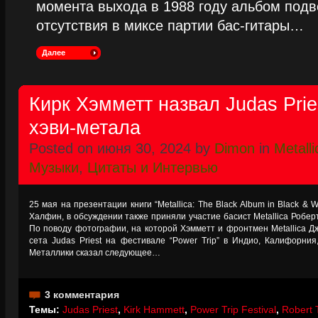
момента выхода в 1988 году альбом подве
отсутствия в миксе партии бас-гитары…
Далее
Кирк Хэмметт назвал Judas Pri
хэви-метала
Posted on июня 30, 2024 by
Dimon
in
Metalli
Музыки
,
Цитаты и Интервью
25 мая на презентации книги “Metallica: The Black Album in Black & 
Халфин, в обсуждении также приняли участие басист Metallica Робер
По поводу фотографии, на которой Хэмметт и фронтмен Metallica 
сета Judas Priest на фестивале “Power Trip” в Индио, Калифорния
Металлики сказал следующее…
3 комментария
Темы:
Judas Priest
,
Kirk Hammett
,
Power Trip Festival
,
Robert T