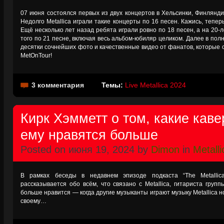
07 июня состоялся первых из двух концертов в Хельсинки, Финлянди
Недолго Metallica играли такие концерты по 16 песен. Кажись, тепер
Ещё несколько лет назад ребята играли ровно по 18 песен, а на 20-л
того по 21 песне, включая весь альбом-юбиляр целиком. Далее в пол
десятки сочнейших фото и качественные видео от фанатов, которые
MetOnTour!
3 комментария
Темы:
Live Metallica 2024
Кирк Хэмметт о том, какие кав
ему нравятся больше
Posted on июня 19, 2024 by
Dimon
in
Metalli
В рамках беседы в недавнем эпизоде подкаста “The Metallic
рассказывается обо всём, что связано с Metallica, гитариста груп
больше нравится — когда другие музыканты играют музыку Metallica н
своему…