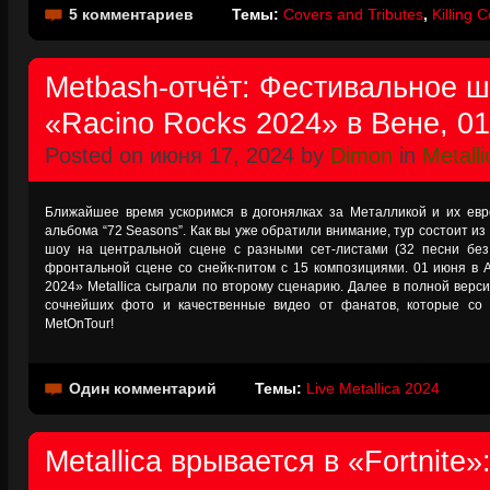
5 комментариев
Темы:
Covers and Tributes
,
Killing 
Metbash-отчёт: Фестивальное шо
«Racino Rocks 2024» в Вене, 0
Posted on июня 17, 2024 by
Dimon
in
Metalli
Ближайшее время ускоримся в догонялках за Металликой и их евр
альбома “72 Seasons”. Как вы уже обратили внимание, тур состоит из
шоу на центральной сцене с разными сет-листами (32 песни бе
фронтальной сцене со снейк-питом с 15 композициями. 01 июня в 
2024» Metallica сыграли по второму сценарию. Далее в полной верси
сочнейших фото и качественные видео от фанатов, которые с
MetOnTour!
Один комментарий
Темы:
Live Metallica 2024
Metallica врывается в «Fortnite