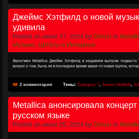
Джеймс Хэтфилд о новой музыке
удивила
Posted on июня 27, 2024 by
Dimon
in
Metalli
Музыки
,
Цитаты и Интервью
Фронтмен Metallica Джеймс Хэтфилд в недавнем выпуске подкаста “T
вопрос о том, была ли в последнее время какая-то новая группа, кото
2 комментария
Темы:
Category 7
,
James Hetfield
,
Jo
Metallica анонсировала концер
русском языке
Posted on июня 25, 2024 by
Dimon
in
Metalli