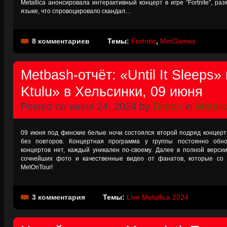
Metallica анонсировала интерактивный концерт в игре “Fortnite”, р
языке, что спровоцировало скандал…
8 комментариев
Темы:
Fortnite
,
MetGames
Metbash-отчёт: «Until It Sleeps» 
Ktulu» в Хельсинки, 09 июня
Posted on июня 24, 2024 by
Dimon
in
Metalli
09 июня под финские белые ночи состоялся второй подряд концерт 
без повторов. Концертная программа у группы постоянно обно
концертов нет, каждый уникален по-своему. Далее в полной версии
сочнейших фото и качественные видео от фанатов, которые с
MetOnTour!
3 комментария
Темы:
Live Metallica 2024