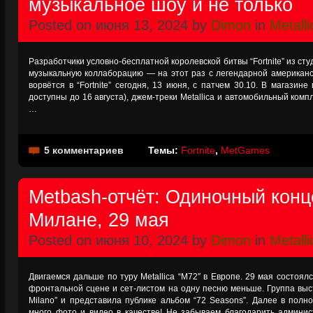
музыкальное шоу и не только
Posted on июня 13, 2024 by
Dimon
in
Metalli
Разработчики условно-бесплатной королевской битвы “Fortnite” из ст
музыкальную коллаборацию — на этот раз с легендарной американской
ворвётся в “Fortnite” сегодня, 13 июня, с патчем 30.10. В магазин
доступны до 16 августа), джем-треки Metallica и автомобильный компле
…
5 комментариев
Темы:
Fortnite
,
MetGames
Metbash-отчёт: Одиночный конце
Милане, 29 мая
Posted on июня 10, 2024 by
Dimon
in
Metalli
Двигаемся дальше по туру Metallica “M72″ в Европе. 29 мая состоял
фронтальной сцене и сет-листом на одну песню меньше. Группа выс
Milano” и представила публике альбом “72 Seasons”. Далее в полн
много фото и видео в качестве! Не забываем благодарить админ