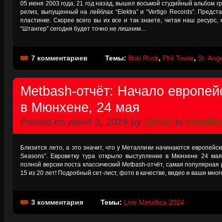
05 июня 2003 года, 21 год назад, вышел восьмой студийный альбом гру
релиз, выпущенный на лейблах “Elektra” и “Vertigo Records”. Предс
пластинке. Скорее всего вы их все и так знаете, читая наш ресурс,
“Штангер” сегодня будет точно не лишним…
7 комментариев
Темы:
Bob Rock
,
Phil Towle
,
St. Ang
Metbash-отчёт: Начало европей
в Мюнхене, 24 мая
Posted on июня 3, 2024 by
Dimon
in
Metallic
Близится лето, а это значит, что у Металлики начинаются европейск
Seasons”. Евроветку тура открыло выступление в Мюнхене 24 мая
полной версии поста классический Metbash-отчёт, самая популярная
15 из 20 лет! Подробный сет-лист, фото в качестве, видео и ваши мн
3 комментария
Темы:
Live Metallica 2024