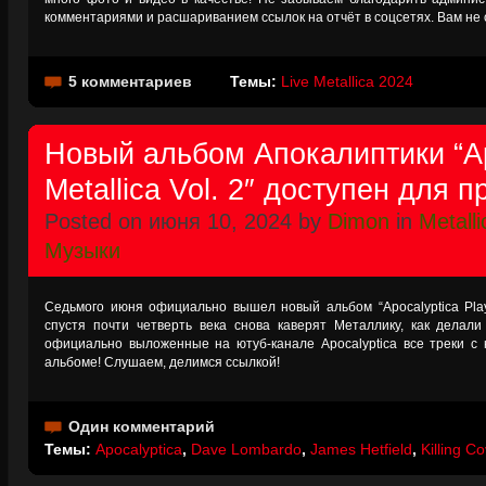
комментариями и расшариванием ссылок на отчёт в соцсетях. Вам не
5 комментариев
Темы:
Live Metallica 2024
Новый альбом Апокалиптики “Ap
Metallica Vol. 2″ доступен для 
Posted on июня 10, 2024 by
Dimon
in
Metalli
Музыки
Седьмого июня официально вышел новый альбом “Apocalyptica Plays 
спустя почти четверть века снова каверят Металлику, как делал
официально выложенные на ютуб-канале Apocalyptica все треки с 
альбоме! Слушаем, делимся ссылкой!
Один комментарий
Темы:
Apocalyptica
,
Dave Lombardo
,
James Hetfield
,
Killing C