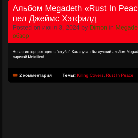
Альбом Megadeth «Rust In Peac
пел Джеймс Хэтфилд
Posted on июня 3, 2024 by
Dimon
in
Megade
обзор
Новая интерпретация с “ютуба”. Как звучал бы лучший альбом Mega
лирикой Metallica!
2 комментария
Темы:
Killing Covers
,
Rust In Peace