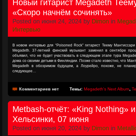
Новый гитарист Megadeth Теем
«Скоро начнём сочинять»
Posted on июня 24, 2024 by
Dimon
in
Megad
Интервью
В новом интервью для “Poisoned Rock” гитарист Теему Мантиссари
Megadeth. 37-летний финский музыкант заменил в сентябре про
объявил, что не будет участвовать в следующем этапе тура Megadet
дома со своими детьми в Финляндии. Позже стало известно, что Мант
Megadeth в обозримом будущем, а Лоурейро, похоже, не планир
следующее…
Комментариев нет
Темы:
Megadeth's Next Album
,
T
Metbash-отчёт: «King Nothing» и
Хельсинки, 07 июня
Posted on июня 20, 2024 by
Dimon
in
Metalli