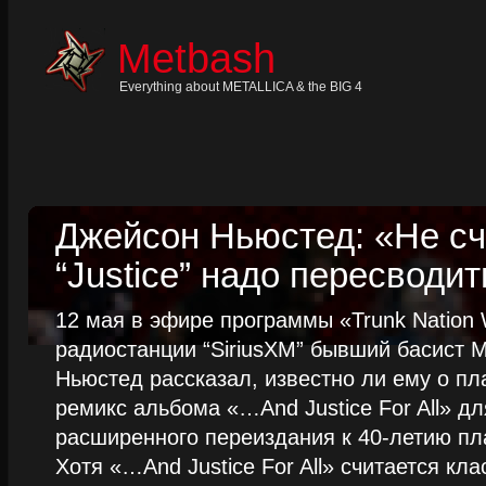
Skip
to
content
Metbash
Skip
to
navigation
Everything about METALLICA & the BIG 4
Skip
to
footer
Джейсон Ньюстед: «Не сч
“Justice” надо пересводит
12 мая в эфире программы «Trunk Nation W
радиостанции “SiriusXM” бывший басист M
Ньюстед рассказал, известно ли ему о пл
ремикс альбома «…And Justice For All» д
расширенного переиздания к 40-летию пла
Хотя «…And Justice For All» считается клас