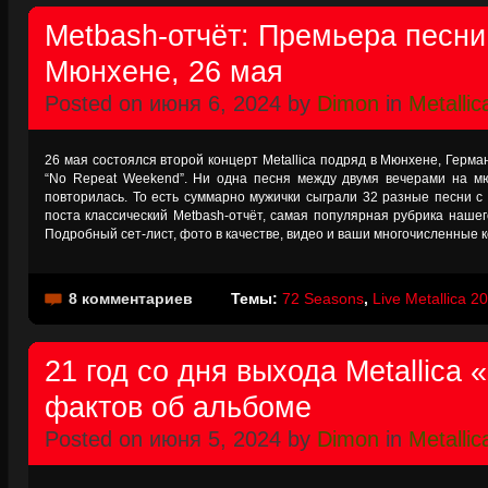
Metbash-отчёт: Премьера песни
Мюнхене, 26 мая
Posted on июня 6, 2024 by
Dimon
in
Metallic
26 мая состоялся второй концерт Metallica подряд в Мюнхене, Герма
“No Repeat Weekend”. Ни одна песня между двумя вечерами на м
повторилась. То есть суммарно мужички сыграли 32 разные песни с
поста классический Metbash-отчёт, самая популярная рубрика нашег
Подробный сет-лист, фото в качестве, видео и ваши многочисленные 
8 комментариев
Темы:
72 Seasons
,
Live Metallica 2
21 год со дня выхода Metallica 
фактов об альбоме
Posted on июня 5, 2024 by
Dimon
in
Metallic