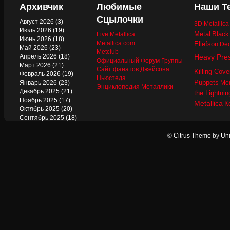
Архивчик
Любимые
Наши Т
Сцылочки
Август 2026
(3)
3D Metallic
Июль 2026
(19)
Metal
Black
Live Metallica
Июнь 2026
(18)
Metallica.com
Ellefson
Dec
Май 2026
(23)
Metclub
Апрель 2026
(18)
Heavy Pre
Официальный Форум Группы
Март 2026
(21)
Сайт фанатов Джейсона
Killing Cove
Февраль 2026
(19)
Ньюстеда
Puppets
Январь 2026
(23)
Mer
Энциклопедия Металлики
Декабрь 2025
(21)
the Lightnin
Ноябрь 2025
(17)
Metallica
К
Октябрь 2025
(20)
Сентябрь 2025
(18)
Август 2025
(22)
Июль 2025
(13)
©
Citrus Theme
by
Uni
Июнь 2025
(17)
Май 2025
(19)
Апрель 2025
(17)
Март 2025
(17)
Февраль 2025
(18)
Январь 2025
(18)
Декабрь 2024
(18)
Ноябрь 2024
(21)
Октябрь 2024
(24)
Сентябрь 2024
(15)