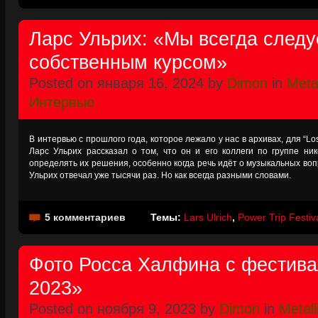
Ларс Ульрих: «Мы всегда след
собственным курсом»
Posted on января 16, 2024 by
Dimon
in
Metal
Интервью
В интервью с прошлого года, которое лежало у нас в архивах, для “Lo
Ларс Ульрих рассказал о том, что он и его коллеги по группе ни
определять их решения, особенно когда речь идёт о музыкальных воп
Ульрих отвечал уже тысячи раз. Но как всегда разными словами.
5 комментариев
Темы:
Lars Ulrich
,
Power Trip Festiv
Фото Росса Халфина с фестива
2023»
Posted on ноября 9, 2023 by
Dimon
in
Metall