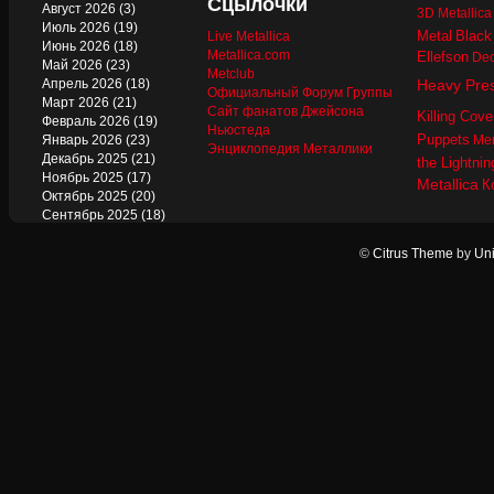
Сцылочки
Август 2026
(3)
3D Metallic
Июль 2026
(19)
Metal
Black
Live Metallica
Июнь 2026
(18)
Metallica.com
Ellefson
Dec
Май 2026
(23)
Metclub
Апрель 2026
(18)
Heavy Pre
Официальный Форум Группы
Март 2026
(21)
Сайт фанатов Джейсона
Killing Cove
Февраль 2026
(19)
Ньюстеда
Puppets
Январь 2026
(23)
Mer
Энциклопедия Металлики
Декабрь 2025
(21)
the Lightnin
Ноябрь 2025
(17)
Metallica
К
Октябрь 2025
(20)
Сентябрь 2025
(18)
Август 2025
(22)
Июль 2025
(13)
©
Citrus Theme
by
Uni
Июнь 2025
(17)
Май 2025
(19)
Апрель 2025
(17)
Март 2025
(17)
Февраль 2025
(18)
Январь 2025
(18)
Декабрь 2024
(18)
Ноябрь 2024
(21)
Октябрь 2024
(24)
Сентябрь 2024
(15)
Август 2024
(13)
Июль 2024
(12)