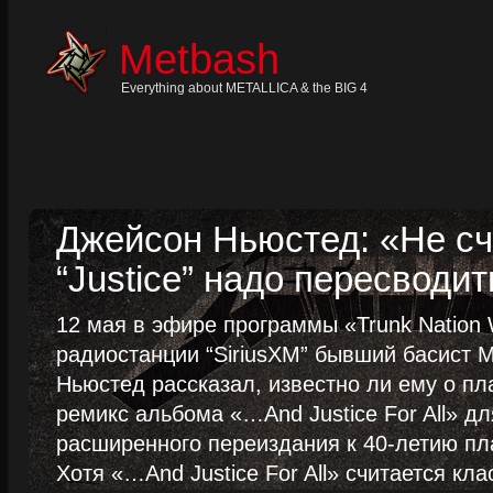
Skip
to
content
Metbash
Skip
to
navigation
Everything about METALLICA & the BIG 4
Skip
to
footer
Джейсон Ньюстед: «Не сч
“Justice” надо пересводит
12 мая в эфире программы «Trunk Nation W
радиостанции “SiriusXM” бывший басист M
Ньюстед рассказал, известно ли ему о пл
ремикс альбома «…And Justice For All» д
расширенного переиздания к 40-летию пла
Хотя «…And Justice For All» считается клас