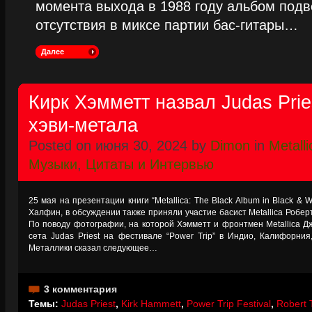
момента выхода в 1988 году альбом подве
отсутствия в миксе партии бас-гитары…
Далее
Кирк Хэмметт назвал Judas Pri
хэви-метала
Posted on июня 30, 2024 by
Dimon
in
Metalli
Музыки
,
Цитаты и Интервью
25 мая на презентации книги “Metallica: The Black Album in Black & 
Халфин, в обсуждении также приняли участие басист Metallica Робер
По поводу фотографии, на которой Хэмметт и фронтмен Metallica 
сета Judas Priest на фестивале “Power Trip” в Индио, Калифорния
Металлики сказал следующее…
3 комментария
Темы:
Judas Priest
,
Kirk Hammett
,
Power Trip Festival
,
Robert T