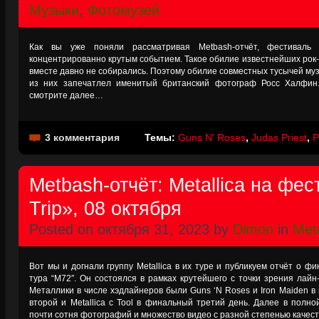
Музыки
,
Фотомузей
Как вы уже поняли рассматривая Metbash-отчёт, фестиваль 
концентрированно крутым событием. Такое обилие известнейших рок
вместе давно не собирались. Поэтому обилие совместных тусычей му
из них запечатлел именитый британский фотограф Росс Халфин.
смотрите далее…
3 комментария
Темы:
Guns N' Roses
,
Judas Priest
,
P
Metbash-отчёт: Metallica на фе
Trip», 08 октября
Posted on октября 31, 2023 by
Dimon
in
Meta
Вот мы и догнали группу Metallica в их туре и публикуем отчёт о 
тура “M72″. Он состоялся в рамках крутейшего с точки зрения лайн
Металлики в числе хэдлайнеров были Guns ‘N Roses и Iron Maiden в 
второй и Metallica с Tool в финальный третий день. Далее в полно
почти сотня фотографий и множество видео с разной степенью качест