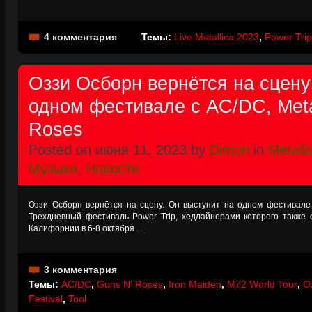
4 комментария
Темы:
Live Metallica 2023
,
Power Trip
Оззи Осборн вернётся на сцену
одном фестивале с AC/DC, Metal
Roses
Posted on июня 11, 2023 by
Dimon
in
Metalli
Музыки
,
Новости
Оззи Осборн вернётся на сцену. Он выступит на одном фестивале с
Трехдневный фестиваль Power Trip, хедлайнерами которого также с
Калифорнии в 6-8 октября…
3 комментария
Темы:
AC/DC
,
Guns N' Roses
,
Iron Maiden
,
M72 World Tour
,
O
Festival
,
Tool