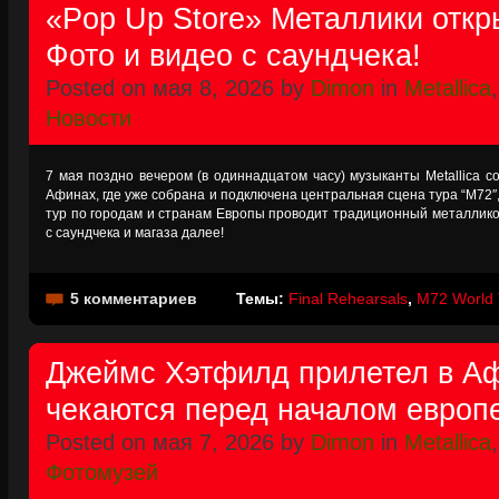
«Pop Up Store» Металлики откр
Фото и видео с саундчека!
Posted on мая 8, 2026 by
Dimon
in
Metallica
Новости
7 мая поздно вечером (в одиннадцатом часу) музыканты Metallica 
Афинах, где уже собрана и подключена центральная сцена тура “M72″,
тур по городам и странам Европы проводит традиционный металликов
с саундчека и магаза далее!
5 комментариев
Темы:
Final Rehearsals
,
M72 World 
Джеймс Хэтфилд прилетел в Афи
чекаются перед началом европе
Posted on мая 7, 2026 by
Dimon
in
Metallica
Фотомузей