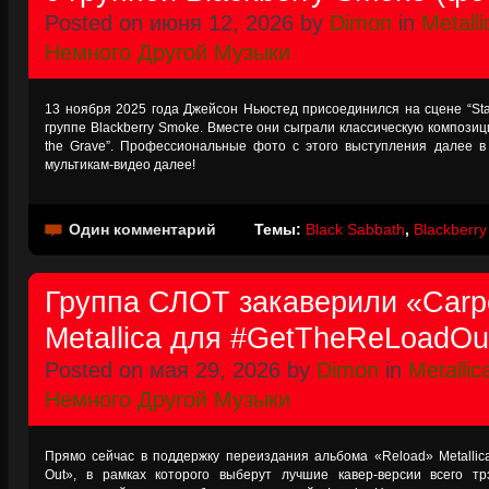
Posted on июня 12, 2026 by
Dimon
in
Metalli
Немного Другой Музыки
13 ноября 2025 года Джейсон Ньюстед присоединился на сцене “Stat
группе Blackberry Smoke. Вместе они сыграли классическую композицию
the Grave”. Профессиональные фото с этого выступления далее в
мультикам-видео далее!
Один комментарий
Темы:
Black Sabbath
,
Blackberr
Группа СЛОТ закаверили «Carp
Metallica для #GetTheReLoadOu
Posted on мая 29, 2026 by
Dimon
in
Metallic
Немного Другой Музыки
Прямо сейчас в поддержку переиздания альбома «Reload» Metallic
Out», в рамках которого выберут лучшие кавер-версии всего т