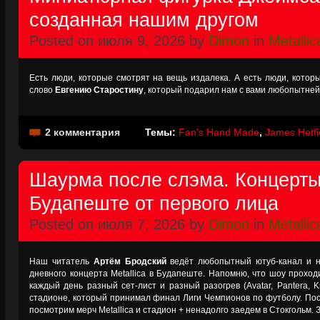
созданная нашим другом
Posted on июля 9, 2026 by
Dimon
in
Metallic
Есть люди, которые смотрят на вещь издалека. А есть люди, котор
слово
Евгению Старостину
, который подарил нам с вами любопытне
2 комментария
Темы:
Fan's Hand Made
,
James Hetfi
Шаурма после слэма. Концерты 
Будапеште от первого лица
Posted on июля 7, 2026 by
Dimon
in
Metallic
Наш читатель
Артём Бродский
ведёт любопытный ютуб-канал и н
дневного концерта Metallica в Будапеште. Напомню, что шоу прохо
каждый день разный сет-лист и разный разогрев (Avatar, Pantera, K
стадионе, который принимал финал Лиги Чемпионов по футболу. По
посмотрим мерч Metallica и стадион + ненадолго заедем в Стокгольм. 