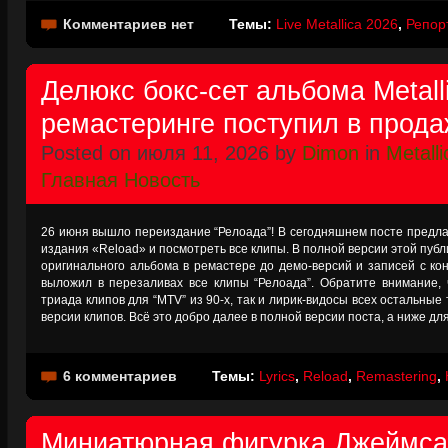
Комментариев нет
Темы:
Live Metallica 2026
,
Репор
Делюкс бокс-сет альбома Metall
ремастеринге поступил в прода
Posted on июля 11, 2026 by
Dimon
in
Metalli
Главная Новость
26 июня вышло переиздание “Релоада”! В сегодняшнем посте предла
издания «Reload» и посмотреть все клипы. В полной версии этой публи
оригинального альбома в ремастере до демо-версий и записей с ко
выложил в перезаливах все клипы “Релоада”. Обратите внимание, ч
триада клипов для “MTV” из 90-х, так и лирик-видосы всех остальные 
версии клипов. Всё это добро далее в полной версии поста, а ниже для
6 комментариев
Темы:
Lyrics
,
Reload
,
Remastering
,
Миниатюрная фигурка Джеймса