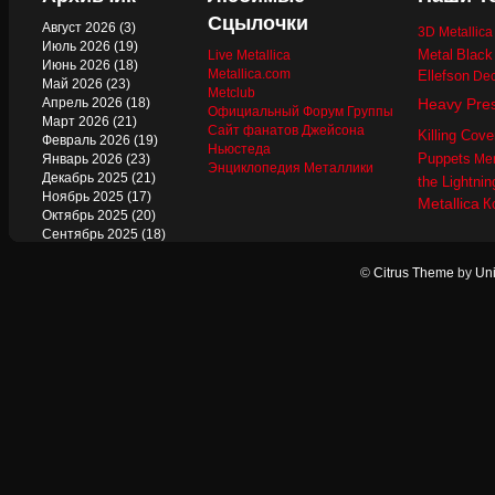
Сцылочки
Август 2026
(3)
3D Metallic
Июль 2026
(19)
Metal
Black
Live Metallica
Июнь 2026
(18)
Metallica.com
Ellefson
Dec
Май 2026
(23)
Metclub
Апрель 2026
(18)
Heavy Pre
Официальный Форум Группы
Март 2026
(21)
Сайт фанатов Джейсона
Killing Cove
Февраль 2026
(19)
Ньюстеда
Puppets
Январь 2026
(23)
Mer
Энциклопедия Металлики
Декабрь 2025
(21)
the Lightnin
Ноябрь 2025
(17)
Metallica
К
Октябрь 2025
(20)
Сентябрь 2025
(18)
Август 2025
(22)
Июль 2025
(13)
©
Citrus Theme
by
Uni
Июнь 2025
(17)
Май 2025
(19)
Апрель 2025
(17)
Март 2025
(17)
Февраль 2025
(18)
Январь 2025
(18)
Декабрь 2024
(18)
Ноябрь 2024
(21)
Октябрь 2024
(24)
Сентябрь 2024
(15)
Август 2024
(13)