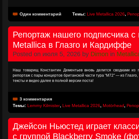
Один комментарий
Темы:
Live Metallica 2026
,
Репо
Репортаж нашего подписчика с 
Metallica в Глазго и Кардиффе
Posted on июля 5, 2026 by
Dimon
in
Metallic
Наш товарищ Константин Дементьев вновь делится сводками из 
репортаж с пары концертов британской части тура “М72″ — из Глазго
тексты и видео далее в полной версии поста!
3 комментария
Темы:
Lemmy Kilmister
,
Live Metallica 2026
,
Motörhead
,
Репор
Джейсон Ньюстед играет класси
с группой Blackberry Smoke (фо