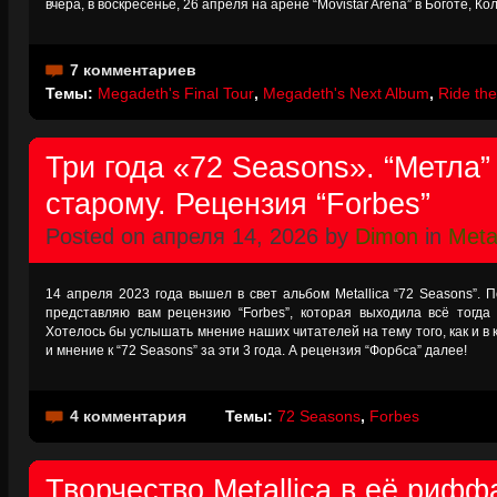
вчера, в воскресенье, 26 апреля на арене “Movistar Arena” в Боготе, 
7 комментариев
Темы:
Megadeth's Final Tour
,
Megadeth's Next Album
,
Ride the
Три года «72 Seasons». “Метла”
старому. Рецензия “Forbes”
Posted on апреля 14, 2026 by
Dimon
in
Metal
14 апреля 2023 года вышел в свет альбом Metallica “72 Seasons”. 
представляю вам рецензию “Forbes”, которая выходила всё тогда
Хотелось бы услышать мнение наших читателей на тему того, как и в
и мнение к “72 Seasons” за эти 3 года. А рецензия “Форбса” далее!
4 комментария
Темы:
72 Seasons
,
Forbes
Творчество Metallica в её рифф