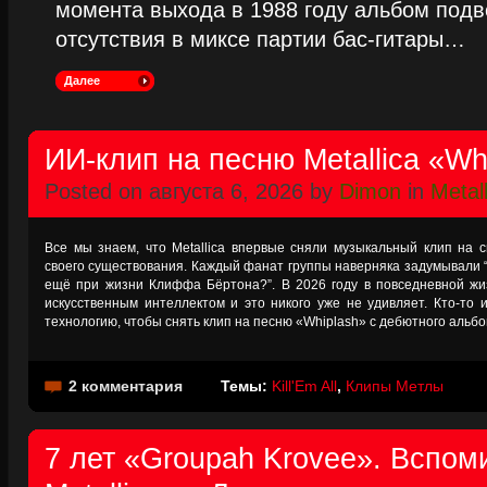
момента выхода в 1988 году альбом подве
отсутствия в миксе партии бас-гитары…
Далее
ИИ-клип на песню Metallica «Wh
Posted on августа 6, 2026 by
Dimon
in
Metall
Все мы знаем, что Metallica впервые сняли музыкальный клип на 
своего существования. Каждый фанат группы наверняка задумывали “
ещё при жизни Клиффа Бёртона?”. В 2026 году в повседневной жи
искусственным интеллектом и это никого уже не удивляет. Кто-то 
технологию, чтобы снять клип на песню «Whiplash» с дебютного альбо
2 комментария
Темы:
Kill'Em All
,
Клипы Метлы
7 лет «Groupah Krovee». Вспом