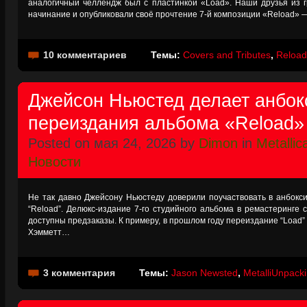
аналогичный челлендж был с пластинкой «Load». Наши друзья из
начинание и опубликовали своё прочтение 7-й композиции «Reload» 
10 комментариев
Темы:
Covers and Tributes
,
Reload
Джейсон Ньюстед делает анбок
переиздания альбома «Reload»
Posted on мая 24, 2026 by
Dimon
in
Metallic
Новости
Не так давно Джейсону Ньюстеду доверили поучаствовать в анбокси
“Reload”. Делюкс-издание 7-го студийного альбома в ремастеринге 
доступны предзаказы. К примеру, в прошлом году переиздание “Load”
Хэмметт…
3 комментария
Темы:
Jason Newsted
,
MetalliUnpack