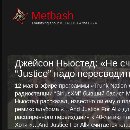
Skip
to
content
Metbash
Skip
to
navigation
Everything about METALLICA & the BIG 4
Skip
to
footer
Джейсон Ньюстед: «Не сч
“Justice” надо пересводит
12 мая в эфире программы «Trunk Nation W
радиостанции “SiriusXM” бывший басист M
Ньюстед рассказал, известно ли ему о пл
ремикс альбома «…And Justice For All» д
расширенного переиздания к 40-летию пла
Хотя «…And Justice For All» считается клас