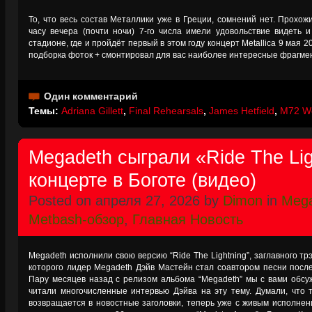
То, что весь состав Металлики уже в Греции, сомнений нет. Прохо
часу вечера (почти ночи) 7-го числа имели удовольствие видеть
стадионе, где и пройдёт первый в этом году концерт Metallica 9 мая 2
подборка фоток + смонтировал для вас наиболее интересные фрагмен
Один комментарий
Темы:
Adriana Gillett
,
Final Rehearsals
,
James Hetfield
,
M72 Wo
Megadeth сыграли «Ride The Lig
концерте в Боготе (видео)
Posted on апреля 27, 2026 by
Dimon
in
Meg
Metbash-обзор
,
Главная Новость
Megadeth исполнили свою версию “Ride The Lightning”, заглавного трэ
которого лидер Megadeth Дэйв Мастейн стал соавтором песни после 
Пару месяцев назад с релизом альбома “Megadeth” мы с вами обсуж
читали многочисленные интервью Дэйва на эту тему. Думали, что
возвращается в новостные заголовки, теперь уже с живым исполнени