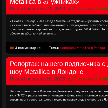
Metallica в «Лужниках»
Posted on июля 21, 2026 by
Dimon
in
Metalli
21 июля 2019 года, 7 лет назад в Москве на стадионе «Лужники» состо
из самых масштабных, эмоциональных и обсуждаемых рок-событий 
прошло в рамках европейского стадионного турне “WorldWired Tour
обеспечив абсолютный аншлаг…
3 комментария
Темы:
Концерты Metallica в России
Репортаж нашего подписчика с
шоу Metallica в Лондоне
Posted on июля 16, 2026 by
Dimon
in
Metalli
Наш метфан-коллега Константин Дементьев продолжает путешествовать
тура “М72″ и рассказывает о посещении финальных гигов еврогастр
версии поста репортаж, фото и видео из первых рядов концертов в Ло