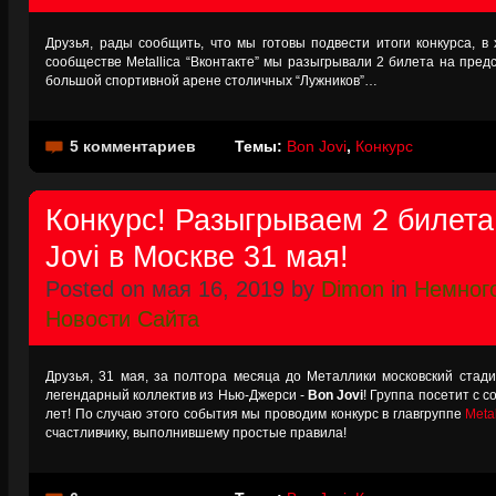
Друзья, рады сообщить, что мы готовы подвести итоги конкурса, в
сообществе Metallica “Вконтакте” мы разыгрывали 2 билета на предс
большой спортивной арене столичных “Лужников”…
5 комментариев
Темы:
Bon Jovi
,
Конкурс
Конкурс! Разыгрываем 2 билета
Jovi в Москве 31 мая!
Posted on мая 16, 2019 by
Dimon
in
Немног
Новости Сайта
Друзья, 31 мая, за полтора месяца до Металлики московский стади
легендарный коллектив из Нью-Джерси -
Bon Jovi
! Группа посетит с 
лет! По случаю этого события мы проводим конкурс в главгруппе
Metal
счастливчику, выполнившему простые правила!