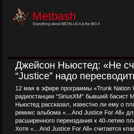
Skip
to
content
Metbash
Skip
to
navigation
Everything about METALLICA & the BIG 4
Skip
to
footer
Джейсон Ньюстед: «Не сч
“Justice” надо пересводит
12 мая в эфире программы «Trunk Nation W
радиостанции “SiriusXM” бывший басист M
Ньюстед рассказал, известно ли ему о пл
ремикс альбома «…And Justice For All» д
расширенного переиздания к 40-летию пла
Хотя «…And Justice For All» считается клас