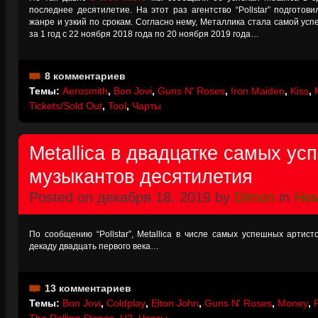
последнее десятилетие. На этот раз агентство “Pollstar” подготов
жанре и узкий по срокам. Согласно нему, Металлика стала самой усп
за 1 год с 22 ноября 2018 года по 20 ноября 2019 года…
8 комментариев
Темы:
Aerosmith
,
Bon Jovi
,
Guns N' Roses
,
Iron Maiden
,
Kiss
,
Tickets/Sold Out
,
Tool
,
Чарты
Metallica в двадцатке самых у
музыкантов десятилетия
Posted on декабря 18, 2019 by
Dimon
in
Нем
По сообщению “Pollstar”, Metallica в числе самых успешных артис
декаду двадцать первого века…
13 комментариев
Темы:
Bon Jovi
,
Coldplay
,
Elton John
,
Guns N' Roses
,
Money
,