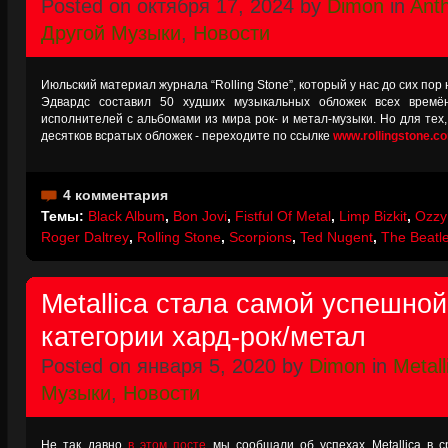
Posted on октября 17, 2024 by
Dimon
in
Ant
Другой Музыки
,
Новости
Июльский материал журнала “Rolling Stone”, который у нас до сих пор
Эдвардс составил 50 худших музыкальных обложек всех времё
исполнителей с альбомами из мира рок- и метал-музыки. Но для тех,
десятков всратых обложек - переходите по ссылке
www.rollingstone.c
4 комментария
Темы:
Black Album
,
Bon Jovi
,
Fistful Of Metal
,
Limp Bizkit
,
Ozzy
Roger Daltrey
,
Rolling Stone
,
Scorpions
,
Ted Nugent
,
The Beatl
Metallica стала самой успешной 
категории хард-рок/метал
Posted on января 5, 2020 by
Dimon
in
Metall
Музыки
,
Новости
Не так давно
в этом посте
мы сообщали об успехах Metallica в с