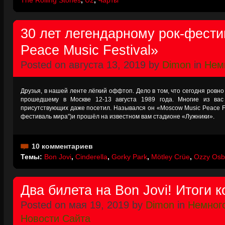
The Rolling Stones
,
U2
,
Чарты
30 лет легендарному рок-фест
Peace Music Festival»
Posted on августа 13, 2019 by
Dimon
in
Нем
Друзья, в нашей ленте лёгкий оффтоп. Дело в том, что сегодня ровн
прошедшему в Москве 12-13 августа 1989 года. Многие из ва
присутствующих даже посетил. Назывался он «Moscow Music Peace F
фестиваль мира”)и прошёл на известном вам стадионе «Лужники».
10 комментариев
Темы:
Bon Jovi
,
Cinderella
,
Gorky Park
,
Mötley Crüe
,
Ozzy Osb
Два билета на Bon Jovi! Итоги к
Posted on мая 19, 2019 by
Dimon
in
Немног
Новости Сайта