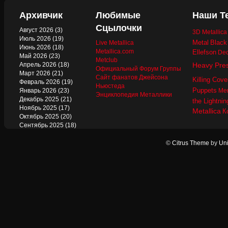
Архивчик
Любимые
Наши Т
Сцылочки
Август 2026
(3)
3D Metallic
Июль 2026
(19)
Metal
Black
Live Metallica
Июнь 2026
(18)
Metallica.com
Ellefson
Dec
Май 2026
(23)
Metclub
Апрель 2026
(18)
Heavy Pre
Официальный Форум Группы
Март 2026
(21)
Сайт фанатов Джейсона
Killing Cove
Февраль 2026
(19)
Ньюстеда
Puppets
Январь 2026
(23)
Mer
Энциклопедия Металлики
Декабрь 2025
(21)
the Lightnin
Ноябрь 2025
(17)
Metallica
К
Октябрь 2025
(20)
Сентябрь 2025
(18)
Август 2025
(22)
Июль 2025
(13)
©
Citrus Theme
by
Uni
Июнь 2025
(17)
Май 2025
(19)
Апрель 2025
(17)
Март 2025
(17)
Февраль 2025
(18)
Январь 2025
(18)
Декабрь 2024
(18)
Ноябрь 2024
(21)
Октябрь 2024
(24)