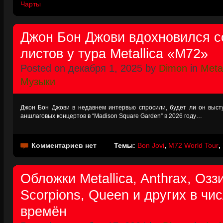
Чарты
Джон Бон Джови вдохновился с
листов у тура Metallica «M72»
Posted on декабря 1, 2025 by
Dimon
in
Metal
Музыки
Джон Бон Джови в недавнем интервью спросили, будет ли он выст
аншлаговых концертов в “Madison Square Garden” в 2026 году…
Комментариев нет
Темы:
Bon Jovi
,
M72 World Tour
,
Обложки Metallica, Anthrax, Озз
Scorpions, Queen и других в чи
времён