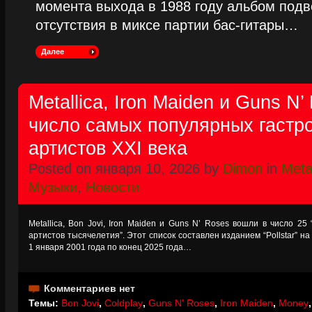
момента выхода в 1988 году альбом подве
отсутствия в миксе партии бас-гитары…
Далее
Metallica, Iron Maiden и Guns N
число самых популярных гаст
артистов XXI века
Posted on января 10, 2026 by
Dimon
in
Metal
Музыки
,
Новости
Metallica, Bon Jovi, Iron Maiden и Guns N’ Roses вошли в число 
артистов тысячелетия”. Этот список составлен изданием “Pollstar” н
1 января 2001 года по конец 2025 года…
Комментариев нет
Темы:
Bon Jovi
,
Coldplay
,
Guns N' Roses
,
Iron Maiden
,
Money