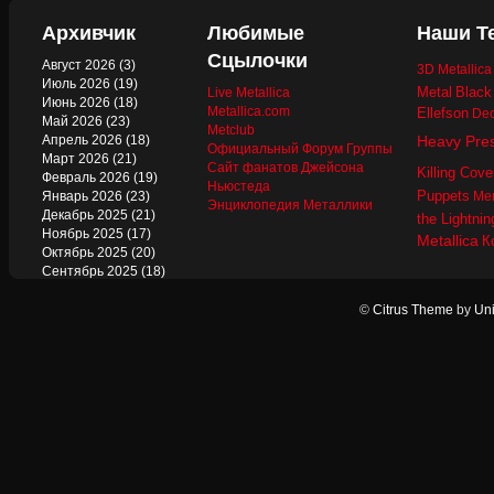
Архивчик
Любимые
Наши Т
Сцылочки
Август 2026
(3)
3D Metallic
Июль 2026
(19)
Metal
Black
Live Metallica
Июнь 2026
(18)
Metallica.com
Ellefson
Dec
Май 2026
(23)
Metclub
Апрель 2026
(18)
Heavy Pre
Официальный Форум Группы
Март 2026
(21)
Сайт фанатов Джейсона
Killing Cove
Февраль 2026
(19)
Ньюстеда
Puppets
Январь 2026
(23)
Mer
Энциклопедия Металлики
Декабрь 2025
(21)
the Lightnin
Ноябрь 2025
(17)
Metallica
К
Октябрь 2025
(20)
Сентябрь 2025
(18)
Август 2025
(22)
Июль 2025
(13)
©
Citrus Theme
by
Uni
Июнь 2025
(17)
Май 2025
(19)
Апрель 2025
(17)
Март 2025
(17)
Февраль 2025
(18)
Январь 2025
(18)
Декабрь 2024
(18)
Ноябрь 2024
(21)
Октябрь 2024
(24)