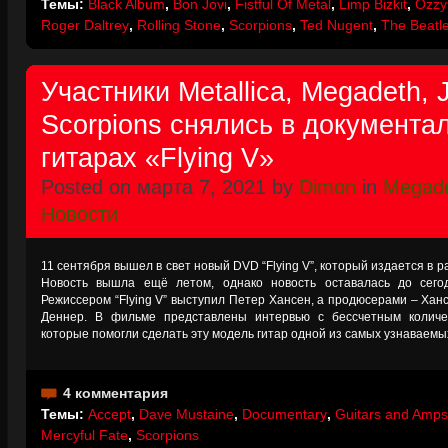
Темы:
Black Album
,
Bon Jovi
,
Fistful Of Metal
,
Limp Bizkit
,
Ozzy
Roger Daltrey
,
Rolling Stone
,
Scorpions
,
Ted Nugent
,
The Beatl
Участники Metallica, Megadeth, J
Scorpions снялись в документ
гитарах «Flying V»
Posted on марта 7, 2021 by
Dimon
in
Megad
Новости
11 сентября вышел в свет новый DVD “Flying V”, который издается в ра
Новость вышла ещё летом, однако новость оставалась до сего
Режиссером “Flying V” выступил Петер Хансен, а продюсерами – Хансе
Деннер. В фильме представлены интервью с бессчетным количес
которые помогли сделать эту модель гитар одной из самых узнаваемы
4 комментария
Темы:
Accept
,
Dave Mustaine
,
Documentary
,
Guitars and Amps
Mercyful Fate
,
Scorpions