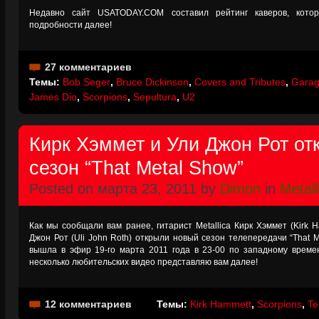
Недавно сайт USATODAY.COM составил рейтинг каверов, котор
подробности далее!
27 комментариев
Темы:
Bob Seger
,
Bruce Dickinson
,
Covers and Tributes
,
Garag
James Dio
,
Scorpions
,
Sepultura
,
U2
Кирк Хэммет и Ули Джон Рот от
сезон “That Metal Show”
Posted on марта 23, 2011 by
Dimon
in
Metall
Как мы сообщали вам ранее, гитарист Metallica Кирк Хэммет (Kirk H
Джон Рот (Uli John Roth) открыли новый сезон телепередачи “That 
вышла в эфир 19-го марта 2011 года в 23-00 по западному време
несколько любительских видео представляю вам далее!
12 комментариев
Темы:
Kirk Hammett
,
Scorpions
,
Te