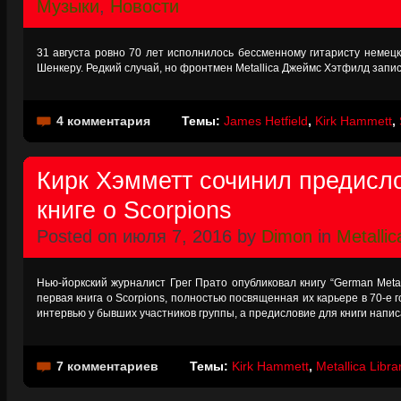
Музыки
,
Новости
31 августа ровно 70 лет исполнилось бессменному гитаристу немец
Шенкеру. Редкий случай, но фронтмен Metallica Джеймс Хэтфилд зап
4 комментария
Темы:
James Hetfield
,
Kirk Hammett
,
Кирк Хэмметт сочинил предисло
книге о Scorpions
Posted on июля 7, 2016 by
Dimon
in
Metallic
Нью-йоркский журналист Грег Прато опубликовал книгу “German Metal 
первая книга о Scorpions, полностью посвященная их карьере в 70-е г
интервью у бывших участников группы, а предисловие для книги напис
7 комментариев
Темы:
Kirk Hammett
,
Metallica Libra