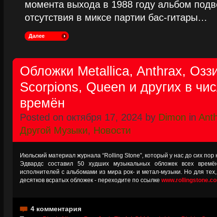
момента выхода в 1988 году альбом подве
отсутствия в миксе партии бас-гитары…
Далее
Обложки Metallica, Anthrax, Озз
Scorpions, Queen и других в чи
времён
Posted on октября 17, 2024 by
Dimon
in
Ant
Другой Музыки
,
Новости
Июльский материал журнала “Rolling Stone”, который у нас до сих пор
Эдвардс составил 50 худших музыкальных обложек всех времё
исполнителей с альбомами из мира рок- и метал-музыки. Но для тех,
десятков всратых обложек - переходите по ссылке
www.rollingstone.c
4 комментария