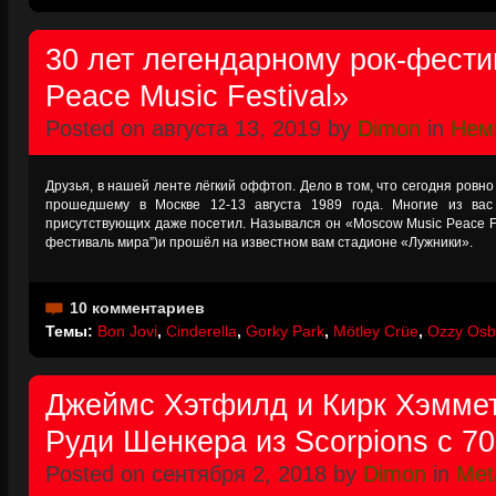
30 лет легендарному рок-фест
Peace Music Festival»
Posted on августа 13, 2019 by
Dimon
in
Нем
Друзья, в нашей ленте лёгкий оффтоп. Дело в том, что сегодня ровн
прошедшему в Москве 12-13 августа 1989 года. Многие из ва
присутствующих даже посетил. Назывался он «Moscow Music Peace F
фестиваль мира”)и прошёл на известном вам стадионе «Лужники».
10 комментариев
Темы:
Bon Jovi
,
Cinderella
,
Gorky Park
,
Mötley Crüe
,
Ozzy Osb
Джеймс Хэтфилд и Кирк Хэмме
Руди Шенкера из Scorpions с 7
Posted on сентября 2, 2018 by
Dimon
in
Meta