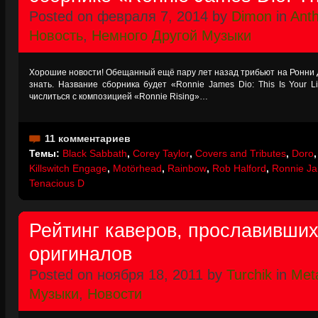
Posted on февраля 7, 2014 by
Dimon
in
Ant
Новость
,
Немного Другой Музыки
Хорошие новости! Обещанный ещё пару лет назад трибьют на Ронни 
знать. Название сборника будет «Ronnie James Dio: This Is Your Li
числиться с композицией «Ronnie Rising»…
11 комментариев
Темы:
Black Sabbath
,
Corey Taylor
,
Covers and Tributes
,
Doro
Killswitch Engage
,
Motörhead
,
Rainbow
,
Rob Halford
,
Ronnie J
Tenacious D
Рейтинг каверов, прославивши
оригиналов
Posted on ноября 18, 2011 by
Turchik
in
Meta
Музыки
,
Новости