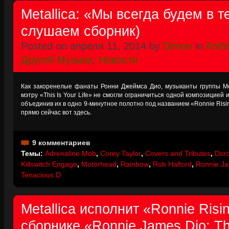
Metallica: «Мы всегда будем в т
слушаем сборник)
Posted on апреля 11, 2014 by
Dimon
in
Anth
Другой Музыки
,
Новости
Как закоренелые фанаты Ронни Джеймса Дио, музыканты группы Met
мэтру «This Is Your Life» не смогли ограничиться одной композицией 
объединив их в одно 9-минутное полотно под названием «Ronnie Risi
прямо сейчас вот здесь.
9 комментариев
Темы:
Adrenaline Mob
,
Corey Taylor
,
Covers and Tributes
,
Dor
Killswitch Engage
,
Motörhead
,
Rainbow
,
Rob Halford
,
Ronnie J
Tenacious D
Metallica исполнит «Ronnie Risi
сборнике «Ronnie James Dio: Thi