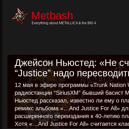
Skip
to
content
Metbash
Skip
to
navigation
Everything about METALLICA & the BIG 4
Skip
to
footer
Джейсон Ньюстед: «Не сч
“Justice” надо пересводит
12 мая в эфире программы «Trunk Nation W
радиостанции “SiriusXM” бывший басист M
Ньюстед рассказал, известно ли ему о пл
ремикс альбома «…And Justice For All» д
расширенного переиздания к 40-летию пла
Хотя «…And Justice For All» считается клас