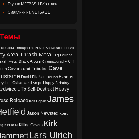
Группа METBASH ВКонтакте
Смайлики на МЕТБАШЕ
Темы
 Metallica Through The Never
And Justice For All
ay Area Thrash Metal
Big Four of
Black Album
rash Metal
Cliff
Cinematography
Dave
Covers and Tributes
rton
ustaine
Exodus
David Ellefson
Decibel
ry Holt
Guitars and Amps
Happy Birthday
Heavy
rdwired... To Self-Destruct
James
ress Release
Iron Report
etfield
Jason Newsted
Kerry
Kirk
ng
Killing Covers
Kill'Em All
Lars Ulrich
Hammett