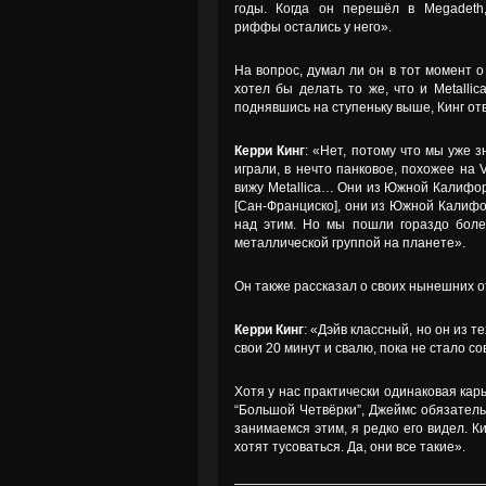
годы. Когда он перешёл в Megadeth
риффы остались у него».
На вопрос, думал ли он в тот момент о
хотел бы делать то же, что и Metallic
поднявшись на ступеньку выше, Кинг от
Керри Кинг
: «Нет, потому что мы уже 
играли, в нечто панковое, похожее на 
вижу Metallica… Они из Южной Калифор
[Сан-Франциско], они из Южной Калифо
над этим. Но мы пошли гораздо боле
металлической группой на планете».
Он также рассказал о своих нынешних о
Керри Кинг
: «Дэйв классный, но он из 
свои 20 минут и свалю, пока не стало с
Хотя у нас практически одинаковая карь
“Большой Четвёрки”, Джеймс обязательн
занимаемся этим, я редко его видел. К
хотят тусоваться. Да, они все такие».