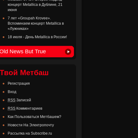
концерт Metallica в Дублине, 21
июня
7 лет «Groupah Krovee».
Вспоминаем концерт Metallica в
«Лужниках»
18 июля - День Metallica в России!
Old News But True
Твой Метбаш
Регистрация
Вход
RSS
Записей
RSS
Комментариев
Как Пользоваться Метбашем?
Новости На Электропочту
Рассылка на Subscribe.ru