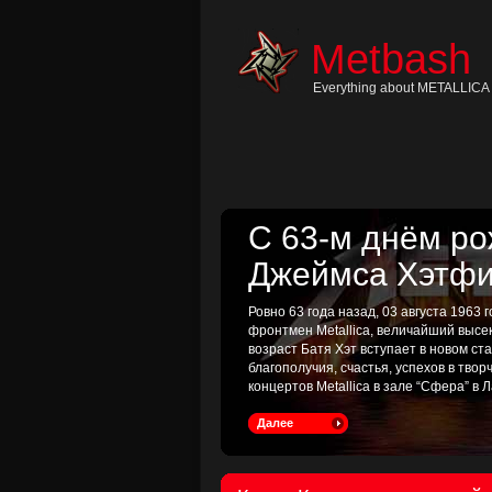
Skip
to
content
Metbash
Skip
to
navigation
Everything about METALLICA 
Skip
to
footer
С 63-м днём р
Джеймса Хэтфи
Ровно 63 года назад, 03 августа 1963
фронтмен Metallica, величайший высе
возраст Батя Хэт вступает в новом с
благополучия, счастья, успехов в тво
концертов Metallica в зале “Сфера” в Л
Далее