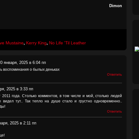
Dimon
ve Mustaine
,
Kerry King
,
No Life 'Til Leather
0 января, 2025 в 6:04 пп
ть воспоминания о былых деньках
Ответить
ря, 2025 в 3:33 пп
 2011 года. Столько комментов, в том числе и мой, столько людей
 видел тут.. Так тепло на душе стало и грустно одновременно..
ды!
Ответить
аря, 2025 в 2:11 пп
ще!