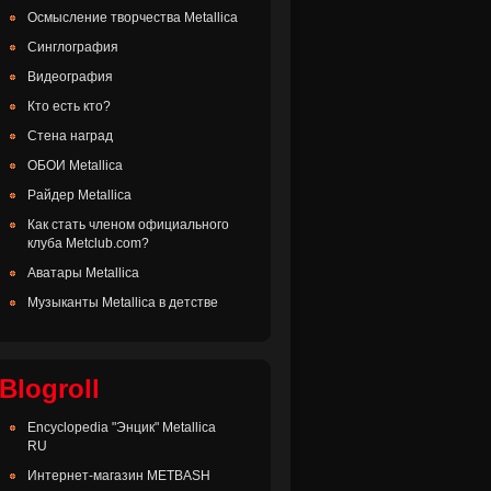
Осмысление творчества Metallica
Синглография
Видеография
Кто есть кто?
Стена наград
ОБОИ Metallica
Райдер Metallica
Как стать членом официального
клуба Metclub.com?
Аватары Metallica
Музыканты Metallica в детстве
Blogroll
Encyclopedia "Энцик" Metallica
RU
Интернет-магазин METBASH