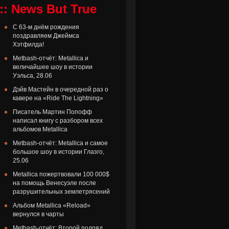
:: News But True
С 63-м днём рождения
поздравляем Джеймса
Хэтфилда!
Metbash-отчёт: Metallica и
величайшее шоу в истории
Уэльса, 28.06
Дэйв Мастейн в очередной раз о
кавере на «Ride The Lightning»
Писатель Мартин Попофф
написал книгу с разбором всех
альбомов Metallica
Metbash-отчёт: Metallica и самое
большое шоу в истории Глазго,
25.06
Metallica пожертвовали 100 000$
на помощь Венесуэле после
разрушительных землетрясений
Альбом Metallica «Reload»
вернулся в чарты
Metbash-отчёт: Второй подряд