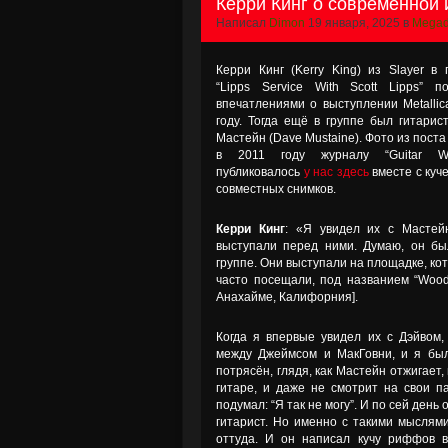
Керри Кинг о современной 
Написал
Dimon
19 января, 2025 в
Megad
Керри Кинг (Kerry King) из Slayer в 
“Lipps Service With Scott Lipps” п
впечатлениями о выступлении Metallic
году. Тогда ещё в группе был гитарис
Мастейн (Dave Mustaine). Фото из пост
в 2011 году журналу “Guitar W
публиковалось
у нас здесь
вместе с куч
совместных снимков.
Керри Кинг
: «Я увидел их с Мастей
выступали перед ними. Думаю, он б
группе. Они выступали на площадке, ко
часто посещали, под названием “Woods
Анахайме, Калифорния].
Когда я впервые увидел их с Дэйвом,
между Джеймсом и МакГовни, и я бы
потрясён, глядя, как Мастейн отжигает,
гитаре, и даже не смотрит на свои п
подумал: “Я так не могу”. И по сей день 
гитарист. Но именно с такими мыслям
оттуда. И он написал кучу риффов 