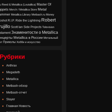
Master Of
u Reed & Metallica (Loutallica)
Metal
ppets
Merch / Metallica Store
ammer
Metallica Library
Metbash.ru
Money
Robert
oshot
Ride the Lightning
R.I.P.
ujillo
Scott Ian
Side Projects
Television
Знаменитости о Metallica
stament
нцерты Metallica в России
Метальный
Приколы
эт
Хобби и искусство
Рубрики
Anthrax
Megadeth
Metallica
Metbash-обзор
Metbash-отчет
Slayer
Главная Новость