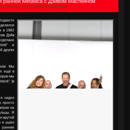
и ранней Metallica с Дэйвом Мастейном
eth
,
Metallica
,
Slayer
,
Цитаты и Интервью
подкасте
оделился
a в 1982
том Дэйв
а сделано
orld” и
ей других
ном. Мы
ыл ещё в
торую мы
tock” [в
 я сидел
л просто
 играя на
альцы. Я
он крутой
и я ушёл
в ранние