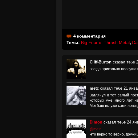
4 комментария
Темы:
Big Four of Thrash Metal
,
Da
Cliff-Burton
сказал тебе 2
всегда прикольно послуша
metc
сказал тебе 21 янва
Заглянул в тот самый пост
которых уже много лет не
Метбаш вы уже сами леген
Dimon
сказал тебе 24 янв
@metc:
Что верно то верно, дружи