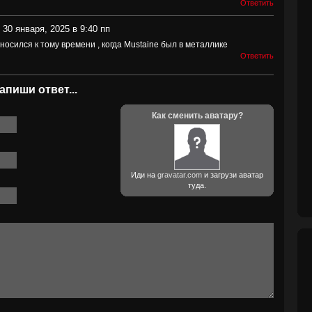
Ответить
 30 января, 2025 в 9:40 пп
тносился к тому времени , когда Mustaine был в металлике
Ответить
апиши ответ...
Как сменить аватару?
Иди на
gravatar.com
и загрузи аватар
туда.