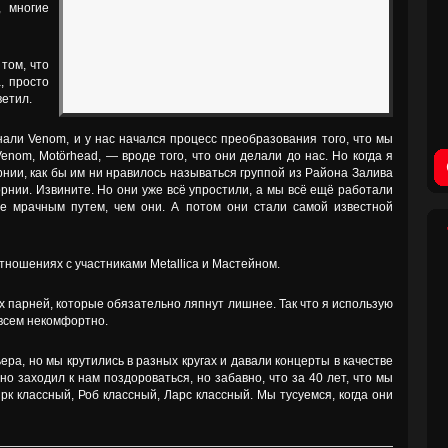
, многие
 том, что
a, просто
ветил.
знали Venom, и у нас начался процесс преобразования того, что мы
Venom, Motörhead, — вроде того, что они делали до нас. Но когда я
нии, как бы им ни нравилось называться группой из Района Залива
рнии. Извините. Но они уже всё упростили, а мы всё ещё работали
е мрачным путем, чем они. А потом они стали самой известной
тношениях с участниками Metallica и Мастейном.
тех парней, которые обязательно ляпнут лишнее. Так что я использую
овсем некомфортно.
ера, но мы крутились в разных кругах и давали концерты в качестве
о заходил к нам поздороваться, но забавно, что за 40 лет, что мы
ирк классный, Роб классный, Ларс классный. Мы тусуемся, когда они