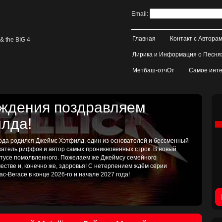
Email:
Главная
Контакт с Автора
& the BIG 4
Лирика и Информация о Песня
Метбаш-отчОт
Самое инте
ождения поздравляем
лда!
 года родился Джеймс Хэтфилд, один из основателей и бессменный
катель риффов и автор самых проникновенных строк. В новый
татусе помолвленного. Пожелаем же Джеймсу семейного
рчестве и, конечно же, здоровья! С нетерпением ждём серии
ас-Вегасе в конце 2026-го и начале 2027 года!