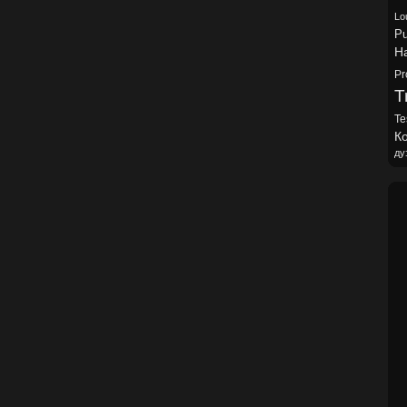
Lo
Pu
H
Pr
Tr
Te
Ко
ду