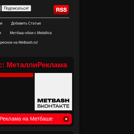
ми
Добавить Статью
х
Метбаш-обои с Metallica
ресное на Metbash.ru!
:: МеталлиРеклама
Реклама на Метбаше