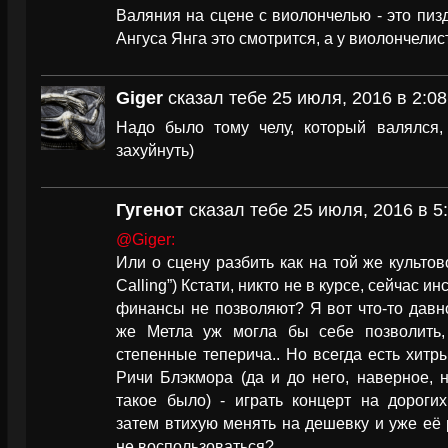
Валяния на сцене с виолончелью - это пиз
Ангуса Янга это смотрится, а у виолончелист
Giger
сказал тебе 25 июля, 2016 в 2:08
Надо было тому челу, который валялся,
захуйнуть)
Гугенот
сказал тебе 25 июля, 2016 в 5
@Giger:
Или о сцену разбить как на той же культов
Calling”) Кстати, никто не в курсе, сейчас и
финансы не позволяют? Я вот что-то давно
же Метла уж могла бы себе позволить,
степенные теперича.. Но всегда есть хитр
Ричи Блэкмора (да и до него, наверное, 
такое было) - играть концерт на дороги
затем втихую менять на дешевку и уже её 
не воспользоваться?