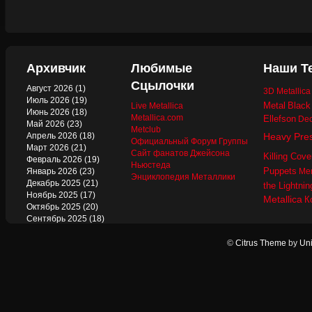
Архивчик
Любимые
Наши Т
Сцылочки
Август 2026
(1)
3D Metallic
Июль 2026
(19)
Metal
Black
Live Metallica
Июнь 2026
(18)
Metallica.com
Ellefson
Dec
Май 2026
(23)
Metclub
Апрель 2026
(18)
Heavy Pre
Официальный Форум Группы
Март 2026
(21)
Сайт фанатов Джейсона
Killing Cove
Февраль 2026
(19)
Ньюстеда
Puppets
Январь 2026
(23)
Mer
Энциклопедия Металлики
Декабрь 2025
(21)
the Lightnin
Ноябрь 2025
(17)
Metallica
К
Октябрь 2025
(20)
Сентябрь 2025
(18)
Август 2025
(22)
Июль 2025
(13)
©
Citrus Theme
by
Uni
Июнь 2025
(17)
Май 2025
(19)
Апрель 2025
(17)
Март 2025
(17)
Февраль 2025
(18)