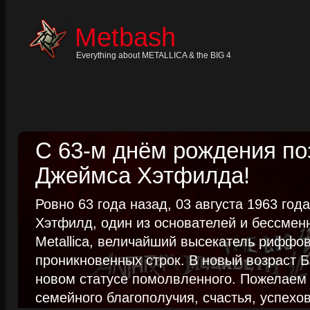
Skip
to
content
Metbash
Skip
to
navigation
Everything about METALLICA & the BIG 4
Skip
to
footer
С 63-м днём рождения п
Джеймса Хэтфилда!
Ровно 63 года назад, 03 августа 1963 го
Хэтфилд, один из основателей и бессме
Metallica, величайший высекатель риффо
проникновенных строк. В новый возраст Б
новом статусе помолвленного. Пожелаем
семейного благополучия, счастья, успехов