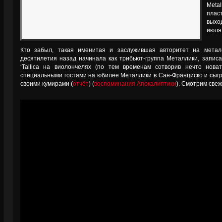
Meta
плас
выхо
июля
Кто забыл, такая именитая и заслужившая авторитет на метал-с
десятилетия назад начинала как трибьют-группа Металлики, записа
‘Tallica на виолончелях (по тем временам сотворив нечто нова
специальными гостями на юбилее Металлики в Сан-Франциско и сыграл
своими кумирами (
отчёт
) (
воспоминания Апокалиптики
). Смотрим свеж