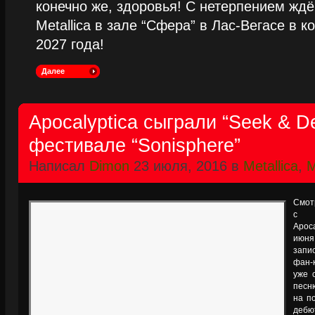
конечно же, здоровья! С нетерпением жд
Metallica в зале “Сфера” в Лас-Вегасе в к
2027 года!
Далее
Apocalyptica сыграли “Seek & De
фестивале “Sonisphere”
Написал
Dimon
23 июля, 2016 в
Metallica
,
M
Смот
с в
Apoc
июня
запи
фан-
уже 
песн
на п
дебю