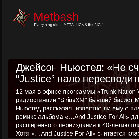
Skip
to
content
Metbash
Skip
to
navigation
Everything about METALLICA & the BIG 4
Skip
to
footer
Джейсон Ньюстед: «Не сч
“Justice” надо пересводит
12 мая в эфире программы «Trunk Nation W
радиостанции “SiriusXM” бывший басист M
Ньюстед рассказал, известно ли ему о пл
ремикс альбома «…And Justice For All» д
расширенного переиздания к 40-летию пла
Хотя «…And Justice For All» считается клас