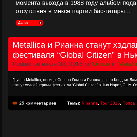
момента выхода в 1988 году альбом подве
отсутствия в миксе партии бас-гитары…
Далее
Metallica и Рианна станут хэдл
фестиваля “Global Citizen” в Н
Posted on июля 28, 2016 by
Dimon
in
Metalli
Группа Metallica, певицы Селена Гомес и Рианна, рэпер Кендрик Лам
станут хедлайнерами фестиваля “Global Citizen” в Нью-Йорке, США. О
25 комментариев
Темы:
Rihanna
,
Tour 2016
,
Попса