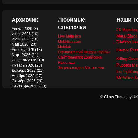
Архивчик
Любимые
Наши Т
Сцылочки
Август 2026
(3)
3D Metallic
Июль 2026
(19)
Metal
Black
Live Metallica
Июнь 2026
(18)
Metallica.com
Ellefson
Dec
Май 2026
(23)
Metclub
Апрель 2026
(18)
Heavy Pre
Официальный Форум Группы
Март 2026
(21)
Сайт фанатов Джейсона
Killing Cove
Февраль 2026
(19)
Ньюстеда
Puppets
Январь 2026
(23)
Mer
Энциклопедия Металлики
Декабрь 2025
(21)
the Lightnin
Ноябрь 2025
(17)
Metallica
К
Октябрь 2025
(20)
Сентябрь 2025
(18)
Август 2025
(22)
Июль 2025
(13)
©
Citrus Theme
by
Uni
Июнь 2025
(17)
Май 2025
(19)
Апрель 2025
(17)
Март 2025
(17)
Февраль 2025
(18)
Январь 2025
(18)
Декабрь 2024
(18)