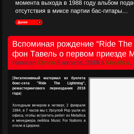
момента выхода в 1988 году альбом подве
отсутствия в миксе партии бас-гитары…
Далее
Вспоминая рождение “Ride The L
фон Тавель о первом приезде M
Написал
Dimon
6 августа, 2018 в
Metallica
,
[
Эксклюзивный материал из буклета
бокс-сета "Ride The Lightning",
ремастерингового переиздания 2016
года
]
Холодным вечером в четверг, 2 февраля
1984, в 7 часов мы с Урсулой Рор ушли из
офиса, чтобы встретить ребят из Metallica
и менеджера лейбла Music For Nations в
отеле в Цюрихе.