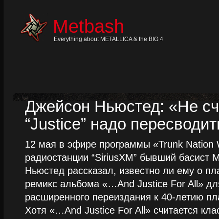
Skip
to
content
Metbash
Skip
to
navigation
Everything about METALLICA & the BIG 4
Skip
to
footer
Джейсон Ньюстед: «Не сч
“Justice” надо пересводит
12 мая в эфире программы «Trunk Nation W
радиостанции “SiriusXM” бывший басист M
Ньюстед рассказал, известно ли ему о пл
ремикс альбома «…And Justice For All» д
расширенного переиздания к 40-летию пла
Хотя «…And Justice For All» считается клас