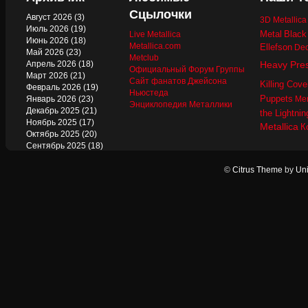
Сцылочки
Август 2026
(3)
3D Metallic
Июль 2026
(19)
Metal
Black
Live Metallica
Июнь 2026
(18)
Metallica.com
Ellefson
Dec
Май 2026
(23)
Metclub
Апрель 2026
(18)
Heavy Pre
Официальный Форум Группы
Март 2026
(21)
Сайт фанатов Джейсона
Killing Cove
Февраль 2026
(19)
Ньюстеда
Puppets
Январь 2026
(23)
Mer
Энциклопедия Металлики
Декабрь 2025
(21)
the Lightnin
Ноябрь 2025
(17)
Metallica
К
Октябрь 2025
(20)
Сентябрь 2025
(18)
Август 2025
(22)
Июль 2025
(13)
©
Citrus Theme
by
Uni
Июнь 2025
(17)
Май 2025
(19)
Апрель 2025
(17)
Март 2025
(17)
Февраль 2025
(18)
Январь 2025
(18)
Декабрь 2024
(18)
Ноябрь 2024
(21)
Октябрь 2024
(24)
Сентябрь 2024
(15)
Август 2024
(13)