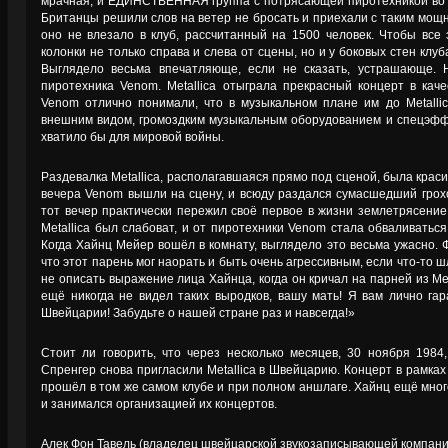
мрачная, и ЕДИНСТВЕННАЯ группа с потрясающей пиротехникой во в
Британцы решили слов на ветер не бросать и приехали с таким мощ
оно не влезало в клуб, рассчитанный на 1500 человек. Чтобы все 
колонки не только справа и слева от сцены, но и у боковых стен клуб
Выглядело весьма впечатляюще, если не сказать, устрашающе. 
пиротехника Venom. Metallica отыграла прекрасный концерт в кач
Venom отлично понимали, что в музыкальном плане им до Metalli
внешним видом, громоздким музыкальным оборудованием и спецэфф
хватило бы для мировой войны.
Раздевалка Metallica, располагавшаяся прямо под сценой, была краси
вечера Venom вышли на сцену, и всюду раздался сумасшедший грохо
тот вечер практически пережил своё первое в жизни землетрясение
Metallica был слабоват, и от пиротехники Venom стала обваливаться
Когда Хайнц Мейер вошёл в комнату, выглядело это весьма ужасно.
что этот парень мог наорать и быть очень агрессивным, если что-то ш
не описать выражение лица Хайнца, когда он кричал на парней из Met
ещё никогда не видел таких выродков, вашу мать! Я вам лично гар
Швейцарии! Забудьте о нашей стране раз и навсегда!»
Стоит ли говорить, что через несколько месяцев, 30 ноября 198
Спренгер снова пригласили Metallica в Швейцарию. Концерт в рамках т
прошёл в том же самом клубе и при полном аншлаге. Хайнц ещё мно
и занимался организацией их концертов.
Алек Фон Тавель (владелец швейцарской звукозаписывающей компании