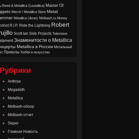
Master Of
u Reed & Metallica (Loutallica)
Metal
ppets
Merch / Metallica Store
ammer
Metallica Library
Metbash.ru
Money
Robert
oshot
Ride the Lightning
R.I.P.
ujillo
Scott Ian
Side Projects
Television
Знаменитости о Metallica
stament
нцерты Metallica в России
Метальный
Приколы
эт
Хобби и искусство
Рубрики
Anthrax
Megadeth
Metallica
Metbash-обзор
Metbash-отчет
Slayer
Главная Новость