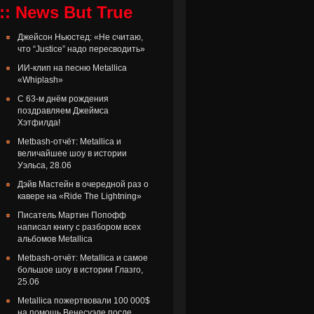
:: News But True
Джейсон Ньюстед: «Не считаю,
что “Justice” надо пересводить»
ИИ-клип на песню Metallica
«Whiplash»
С 63-м днём рождения
поздравляем Джеймса
Хэтфилда!
Metbash-отчёт: Metallica и
величайшее шоу в истории
Уэльса, 28.06
Дэйв Мастейн в очередной раз о
кавере на «Ride The Lightning»
Писатель Мартин Попофф
написал книгу с разбором всех
альбомов Metallica
Metbash-отчёт: Metallica и самое
большое шоу в истории Глазго,
25.06
Metallica пожертвовали 100 000$
на помощь Венесуэле после