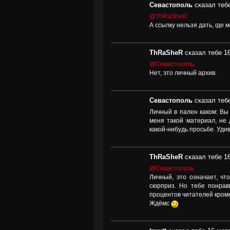
Севастополь
сказал тебе
@ThRaSheR:
А ссылку нельзя дать, где
ThRaSheR
сказал тебе 16
@Севастополь:
Нет, это личный архив.
Севастополь
сказал тебе
Личный в пален каком: Вы
меня такой материал, не
какой-нибудь просьбе. Уди
ThRaSheR
сказал тебе 16
@Севастополь:
Личный, это означает, чт
сюрприз. Но тебе понрав
процентов читателей кроме
Ждёмс