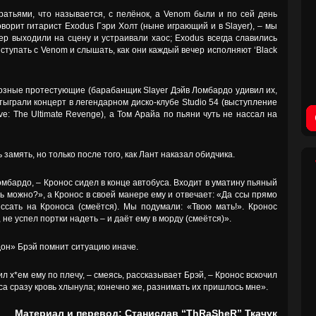
атьями, что называется, с пелёнок, а Venom были и по сей день
ворит гитарист Exodus Гэри Холт (ныне играющий и в Slayer), – мы
ер выходили на сцену и устраивали хаос; Exodus всегда славились
ыступать с Venom и слышать, как они каждый вечер исполняют ‘Black
иозные протестующие (барабанщик Slayer Дэйв Ломбардо удивил их,
тыграли концерт в легендарном диско-клубе Studio 54 (выступление
ve: The Ultimate Revenge), а Том Арайа по пьяни чуть не нассал на
замять, но только после того, как Лант наказал обидчика.
омбардо, – Кронос сидел в конце автобуса. Входит в уматину пьяный
ать можно?», а Кронос в своей манере ему и отвечает: «Да ссы прямо
ссать на Кроноса (смеётся). Мы подумали: «Твою мать!». Кронос
, не успел портки надеть – и даёт ему в морду (смеётся)».
он» Брэй помнит ситуацию иначе.
ил х*ем ему по плечу, – смеясь, рассказывает Брэй, – Кронос вскочил
оса сразу кровь хлынула; конечно же, разнимать их пришлось мне».
Материал и перевод: Станислав “ThRaSheR” Ткачук