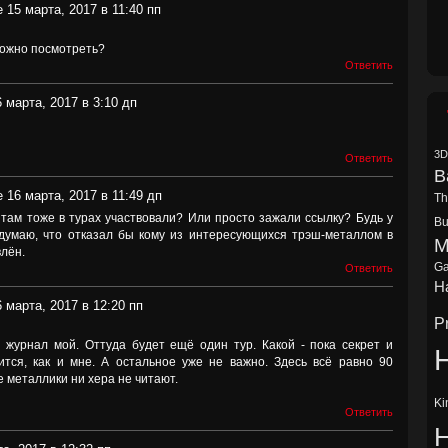
 15 марта, 2017 в 11:40 пп
 можно посмотреть?
Ответить
 марта, 2017 в 3:10 дп
3D
Ответить
B
 16 марта, 2017 в 11:49 дп
Th
 там тоже в турах участвовали? Или просто зажали ссылку? Будь у
Bu
 думаю, что отказал бы кому из интересующихся трэш-металлом в
M
влён.
Ga
Ответить
Ha
 марта, 2017 в 12:20 пп
P
о журнал мой. Оттуда будет ещё один тур. Какой - пока секрет и
H
ится, как и мне. А остальное уже не важно. Здесь всё равно 90
 металлики ни хера не читают.
Ki
Ответить