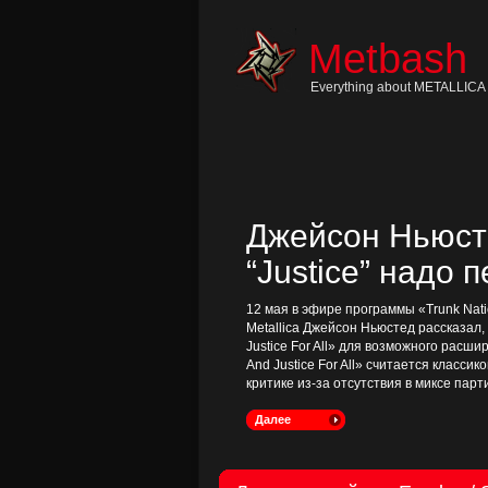
Skip
to
content
Metbash
Skip
to
navigation
Everything about METALLICA 
Skip
to
footer
Джейсон Ньюсте
“Justice” надо 
12 мая в эфире программы «Trunk Nati
Metallica Джейсон Ньюстед рассказал
Justice For All» для возможного расш
And Justice For All» считается классик
критике из-за отсутствия в миксе пар
Далее