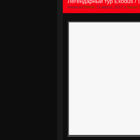
Легендарный тур Exodus / S
Написал
Dimon
15 марта, 2017 в
Slayer
,