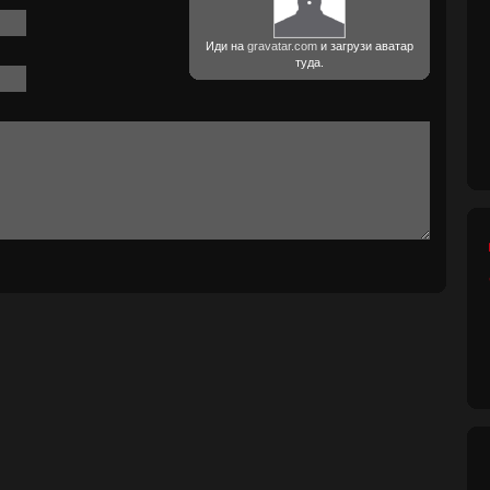
Иди на
gravatar.com
и загрузи аватар
туда.