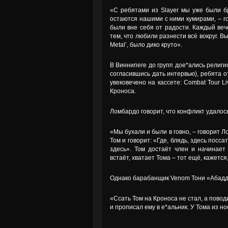
«С ребятами из Slayer мы уже были бр
остаются нашими с ними кумирами, – го
были вне себя от радости. Каждый веч
тем, что любили разнести всё вокруг. В
Metal’, было дико круто».
В Виннипеге до групп дое*ались религ
согласившись дать интервью), ребята о
увековечено на кассете: Combat Tour Li
Кроноса.
Ломбардо говорит, что конфликт удалось 
«Мы бухали и были в говно, – говорит Л
Том и говорит: «Где, блядь, здесь посс
здесь». Том достаёт член и начинает 
встаёт, хватает Тома – тот ещё, кажется
Однако барабанщик Venom Тони «Абадд
«Ссать Том на Кроноса не стал, а повод
и прописал ему в е*альник. У Тома из н