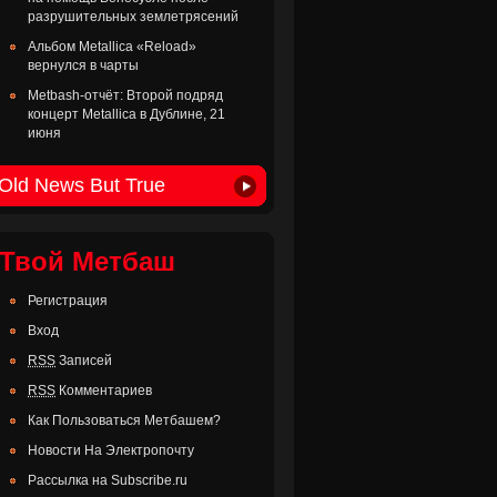
разрушительных землетрясений
Альбом Metallica «Reload»
вернулся в чарты
Metbash-отчёт: Второй подряд
концерт Metallica в Дублине, 21
июня
Old News But True
Твой Метбаш
Регистрация
Вход
RSS
Записей
RSS
Комментариев
Как Пользоваться Метбашем?
Новости На Электропочту
Рассылка на Subscribe.ru