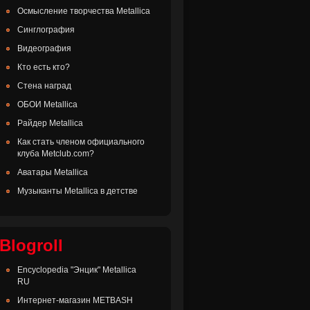
Осмысление творчества Metallica
Синглография
Видеография
Кто есть кто?
Стена наград
ОБОИ Metallica
Райдер Metallica
Как стать членом официального
клуба Metclub.com?
Аватары Metallica
Музыканты Metallica в детстве
Blogroll
Encyclopedia "Энцик" Metallica
RU
Интернет-магазин METBASH