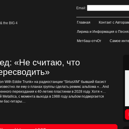
Email:
Главная
Контакт с Автора
& the BIG 4
Лирика и Информация о Песня
Метбаш-отчОт
Самое инте
д: «Не считаю, что
пересводить»
on With Eddie Trunk» на радиостанции “SiriusXM” бывший басист
, известно ли ему о планах группы сделать ремикс альбома «…And
иренного переиздания к 40-летию пластинки в 2028 году. Хотя «…
ой Metallica, с момента выхода в 1988 году альбом подвергается
тии бас-гитары…