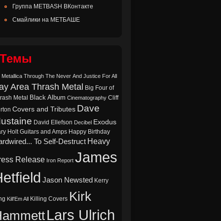
Группа METBASH ВКонтакте
Смайлики на МЕТБАШЕ
Темы
 Metallica Through The Never
And Justice For All
ay Area Thrash Metal
Big Four of
Black Album
rash Metal
Cliff
Cinematography
Dave
Covers and Tributes
rton
ustaine
Exodus
David Ellefson
Decibel
ry Holt
Guitars and Amps
Happy Birthday
Heavy
rdwired... To Self-Destruct
James
ress Release
Iron Report
etfield
Jason Newsted
Kerry
Kirk
ng
Killing Covers
Kill'Em All
Lars Ulrich
Hammett