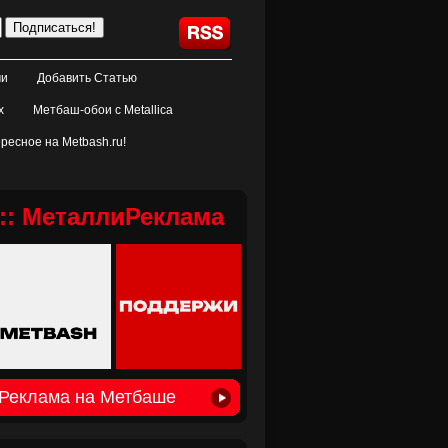
ми
Добавить Статью
х
Метбаш-обои с Metallica
ресное на Metbash.ru!
:: МеталлиРеклама
Реклама на Метбаше