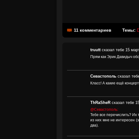
11 комментариев
Темы:
truutt
сказал тебе 15 март
Прям как Эрик Давидыч обо
Севастополь
сказал тебе
Класс! А какие ещё концер
ThRaSheR
сказал тебе 15
@Севастополь:
Тебе все перечислить? Их т
из них мне не интересен (
два).