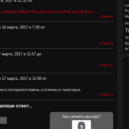
а, 2017 в 12:32 пп
Lo
Pu
e.com/products/top-100-metal-tours-of-all-time-special-issue
H
Ответить
Pr
 16 марта, 2017 в 7:30 пп
Tr
Te
Ко
Ответить
ду
 марта, 2017 в 11:57 дп
Ответить
 17 марта, 2017 в 11:58 пп
 хоть постарался помочь, в отличие от некоторых.
Ответить
апиши ответ...
Как сменить аватару?