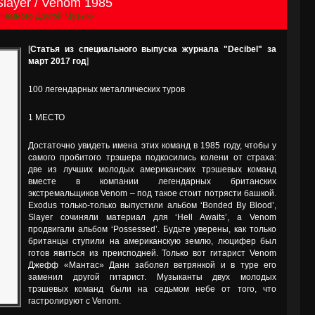
layer / Venom 1985
Немного Другой Музыки
[
Статья из специального выпуска журнала "Decibel" за
март 2017 год
]
100 легендарных металлических туров
1 МЕСТО
Достаточно увидеть имена этих команд в 1985 году, чтобы у
самого пробитого трэшера подкосились колени от страха:
две из лучших молодых американских трэшевых команд
вместе в компании легендарных британских
экстремальщиков Venom – под такое стоит потрясти башкой.
Exodus только-только выпустили альбом ‘Bonded By Blood’,
Slayer сочиняли материал для ‘Hell Awaits’, а Venom
продвигали альбом ‘Possessed’. Будьте уверены, как только
британцы ступили на американскую землю, люцифер был
готов явиться из преисподней. Только вот гитарист Venom
Джефф «Мантас» Данн заболел ветрянкой и в туре его
заменил другой гитарист. Музыканты двух молодых
трэшевых команд были на седьмом небе от того, что
гастролируют с Venom.