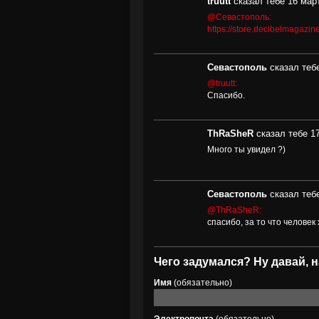
truutt
сказал тебе 16 март
@Севастополь:
https://store.decibelmagazin
Севастополь
сказал тебе
@truutt:
Спасибо.
ThRaSheR
сказал тебе 17
Много ты увидел ?)
Севастополь
сказал тебе
@ThRaSheR:
спасибо, за то что человек
Чего задумался? Ну давай, н
Имя
(обязательно)