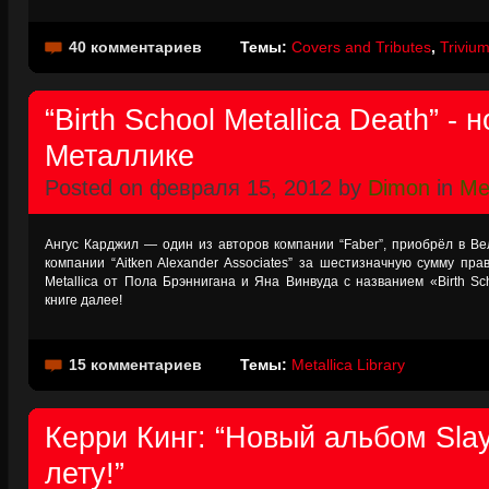
40 комментариев
Темы:
Covers and Tributes
,
Triviu
“Birth School Metallica Death” - 
Металлике
Posted on февраля 15, 2012 by
Dimon
in
Met
Ангус Карджил — один из авторов компании “Faber”, приобрёл в В
компании “Aitken Alexander Associates” за шестизначную сумму пр
Metallica от Пола Брэннигана и Яна Винвуда с названием «Birth Sch
книге далее!
15 комментариев
Темы:
Metallica Library
Керри Кинг: “Новый альбом Slay
лету!”