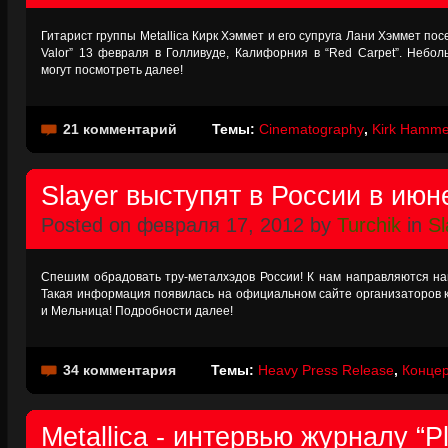
Гитарист группы Metallica Кирк Хэммет и его супруга Лани Хэммет пос
Valor” 13 февраля в Голливуде, Калифорния в “Red Carpet”. Неб
могут посмотреть далее!
21 комментарий
Темы:
Cinematography
,
Kirk Hamme
Slayer выступят в России в июн
Posted on февраля 17, 2012 by
Turchik
in
Sl
Спешим обрадовать тру-металхэдов России! К нам направляются нап
Такая информация появилась на официальном сайте организаторов к
и Мельница! Подробности далее!
34 комментария
Темы:
Heavy Press Release
,
Концер
Metallica - интервью журналу “P