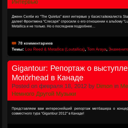
Интервью
Дженн Селби из “The Quietus” взял интервью у басиста/вокалиста Sl
далее! Фронтмена “Слесаря” спросили о его отношении к альбому “Lu
Metallica и не только. Но о последнем подробнее…
78 комментариев
Темы:
Lou Reed & Metallica (Loutallica)
,
Tom Araya
,
Знаменито
Gigantour: Репортаж о выступл
Motörhead в Канаде
Posted on февраля 18, 2012 by
Dimon
in
Me
Немного Другой Музыки
Представляем вам интереснейший репортаж метбашера о концер
совместного тура “Gigantour 2012″ в Канаде!