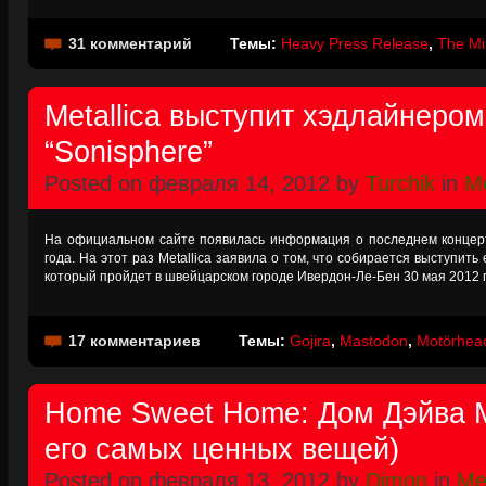
31 комментарий
Темы:
Heavy Press Release
,
The Mis
Metallica выступит хэдлайнеро
“Sonisphere”
Posted on февраля 14, 2012 by
Turchik
in
Me
На официальном сайте появилась информация о последнем концерт
года. На этот раз Metallica заявила о том, что собирается выступить
который пройдет в швейцарском городе Ивердон-Ле-Бен 30 мая 2012 
17 комментариев
Темы:
Gojira
,
Mastodon
,
Motörhea
Home Sweet Home: Дом Дэйва 
его самых ценных вещей)
Posted on февраля 13, 2012 by
Dimon
in
Met