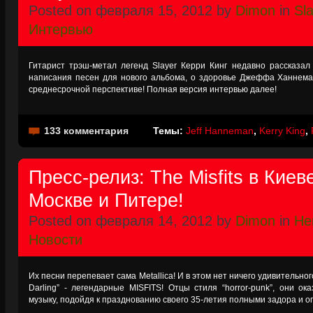
Posted on февраля 15, 2012 by
Dimon
in
Sl
Интервью
Гитарист трэш-метал легенд Slayer Керри Кинг недавно рассказал
написания песен для нового альбома, о здоровье Джеффа Ханнема
среднесрочной перспективе! Полная версия интервью далее!
133 комментария
Темы:
Jeff Hanneman
,
Kerry King
,
Пресс-релиз: The Misfits в Киев
Москве и Питере!
Posted on февраля 14, 2012 by
Dimon
in
Не
Новости
Их песни перепевает сама Metallica! И в этом нет ничего удивительног
Darling” - легендарные MISFITS! Отцы стиля “horror-punk”, они о
музыку, подойдя к празднованию своего 35-летия полными задора и ог