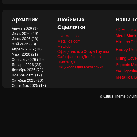
Архивчик
Любимые
Наши Т
Сцылочки
Август 2026
(3)
3D Metallic
Июль 2026
(19)
Metal
Black
Live Metallica
Июнь 2026
(18)
Metallica.com
Ellefson
Dec
Май 2026
(23)
Metclub
Апрель 2026
(18)
Heavy Pre
Официальный Форум Группы
Март 2026
(21)
Сайт фанатов Джейсона
Killing Cove
Февраль 2026
(19)
Ньюстеда
Puppets
Январь 2026
(23)
Mer
Энциклопедия Металлики
Декабрь 2025
(21)
the Lightnin
Ноябрь 2025
(17)
Metallica
К
Октябрь 2025
(20)
Сентябрь 2025
(18)
Август 2025
(22)
Июль 2025
(13)
©
Citrus Theme
by
Uni
Июнь 2025
(17)
Май 2025
(19)
Апрель 2025
(17)
Март 2025
(17)
Февраль 2025
(18)
Январь 2025
(18)
Декабрь 2024
(18)