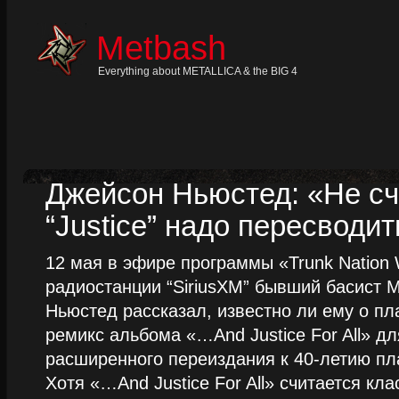
Skip
to
content
Metbash
Skip
to
navigation
Everything about METALLICA & the BIG 4
Skip
to
footer
Джейсон Ньюстед: «Не сч
“Justice” надо пересводит
12 мая в эфире программы «Trunk Nation W
радиостанции “SiriusXM” бывший басист M
Ньюстед рассказал, известно ли ему о пл
ремикс альбома «…And Justice For All» д
расширенного переиздания к 40-летию пла
Хотя «…And Justice For All» считается клас