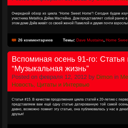
Очередной обзор из цикла “Home Sweet Home”! Сегодня будем изу
участника Metallica Дэйва Мастейна. Дом представляет собой ранчо 
этом доме Дэйв живёт со своей женой Памелой и двумя почти взрослы
26 комментариев
Темы:
Dave Mustaine
,
Home Swee
Вспоминая осень 91-го: Статья
“Музыкальная жизнь”
Posted on февраля 12, 2012 by
Dimon
in
Met
Новость
,
Цитаты и Интервью
Статья #15. В качестве продолжения цикла статей к 20-летию с первог
представляем вам ещё одну статью датированную той самой осень
давно, возможно помнит эту статью, она публиковалась у нас в дека
друзья!