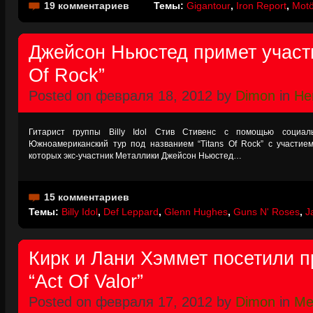
19 комментариев
Темы:
Gigantour
,
Iron Report
,
Mot
Джейсон Ньюстед примет участие
Of Rock”
Posted on февраля 18, 2012 by
Dimon
in
Не
Гитарист группы Billy Idol Стив Стивенс с помощью социаль
Южноамериканский тур под названием “Titans Of Rock” с участие
которых экс-участник Металлики Джейсон Ньюстед…
15 комментариев
Темы:
Billy Idol
,
Def Leppard
,
Glenn Hughes
,
Guns N' Roses
,
J
Кирк и Лани Хэммет посетили 
“Act Of Valor”
Posted on февраля 17, 2012 by
Dimon
in
Met