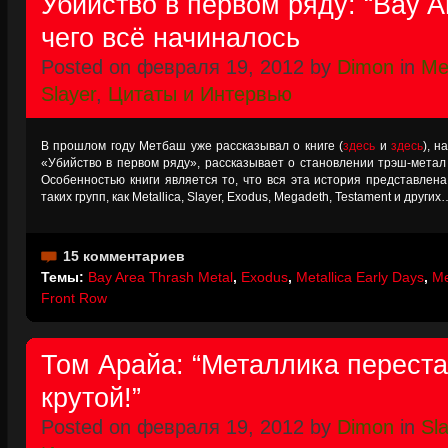
Убийство в первом ряду: “Bay A
чего всё начиналось
Posted on февраля 19, 2012 by
Dimon
in
Me
Slayer
,
Цитаты и Интервью
В прошлом году Метбаш уже рассказывал о книге (
здесь
и
здесь
), н
«Убийство в первом ряду», рассказывает о становлении трэш-метал
Особенностью книги является то, что вся эта история представлен
таких групп, как Metallica, Slayer, Exodus, Megadeth, Testament и других
15 комментариев
Темы:
Bay Area Thrash Metal
,
Exodus
,
Metallica Early Days
,
Me
Front Row
Том Арайа: “Металлика перест
крутой!”
Posted on февраля 19, 2012 by
Dimon
in
Sl