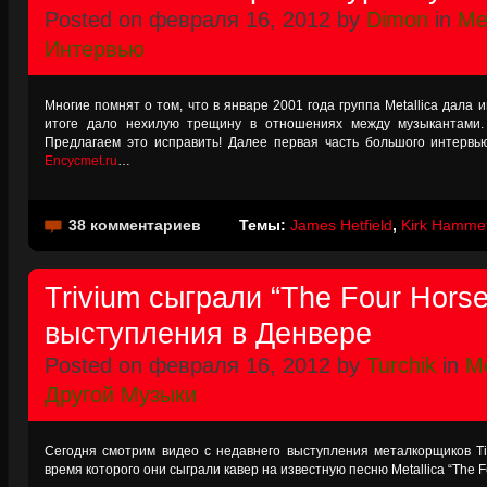
Posted on февраля 16, 2012 by
Dimon
in
Met
Интервью
Многие помнят о том, что в январе 2001 года группа Metallica дала и
итоге дало нехилую трещину в отношениях между музыкантами.
Предлагаем это исправить! Далее первая часть большого интервь
Encycmet.ru
…
38 комментариев
Темы:
James Hetfield
,
Kirk Hammet
Trivium сыграли “The Four Hors
выступления в Денвере
Posted on февраля 16, 2012 by
Turchik
in
M
Другой Музыки
Сегодня смотрим видео с недавнего выступления металкорщиков Ti
время которого они сыграли кавер на известную песню Metallica “The 