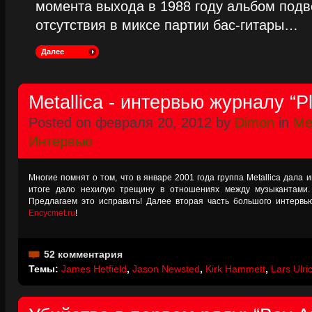
момента выхода в 1988 году альбом подве
отсутствия в миксе партии бас-гитары…
Далее
Metallica - интервью журналу “P
Posted on февраля 20, 2012 by
Dimon
in
Met
Интервью
Многие помнят о том, что в январе 2001 года группа Metallica дала и
итоге дало нехилую трещину в отношениях между музыкантами.
Предлагаем это исправить! Далее вторая часть большого интервь
Encycmet.ru
!
52 комментария
Темы:
James Hetfield
,
Jason Newsted
,
Kirk Hammett
,
Lars Ulri