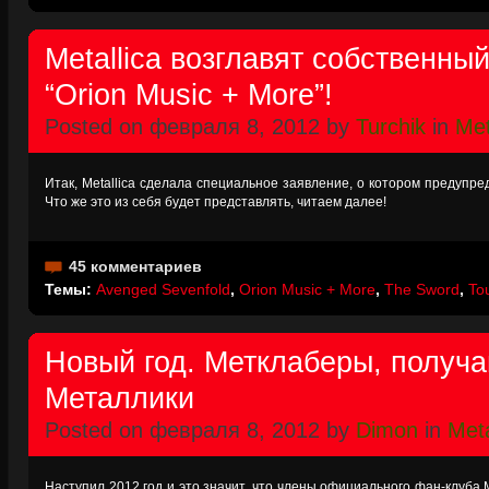
Metallica возглавят собственны
“Orion Music + More”!
Posted on февраля 8, 2012 by
Turchik
in
Met
Итак, Metallica сделала специальное заявление, о котором предупре
Что же это из себя будет представлять, читаем далее!
45 комментариев
Темы:
Avenged Sevenfold
,
Orion Music + More
,
The Sword
,
To
Новый год. Метклаберы, получа
Металлики
Posted on февраля 8, 2012 by
Dimon
in
Meta
Наступил 2012 год и это значит, что члены официального фан-клуба M