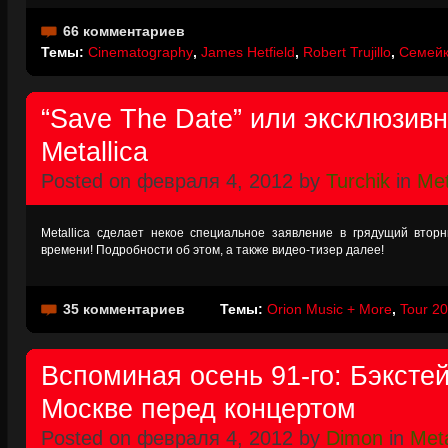
66 комментариев
Темы:
Cinematography
,
James Hetfield
,
Robert Trujillo
,
Семейк
“Save The Date” или эксклюзив
Metallica
Posted on февраля 4, 2012 by
Turchik
in
Met
Metallica сделает некое специальное заявление в грядущий втор
времени! Подробности об этом, а также видео-тизер далее!
35 комментариев
Темы:
Orion Music + More
,
Tour 2
Вспоминая осень 91-го: Бэкстей
Москве перед концертом
Posted on февраля 4, 2012 by
Dimon
in
Meta