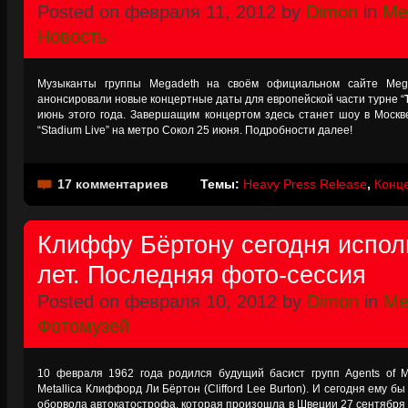
Posted on февраля 11, 2012 by
Dimon
in
Me
Новость
Музыканты группы Megadeth на своём официальном сайте Megad
анонсировали новые концертные даты для европейской части турне “
июнь этого года. Завершащим концертом здесь станет шоу в Моск
“Stadium Live” на метро Сокол 25 июня. Подробности далее!
17 комментариев
Темы:
Heavy Press Release
,
Конц
Клиффу Бёртону сегодня испол
лет. Последняя фото-сессия
Posted on февраля 10, 2012 by
Dimon
in
Met
Фотомузей
10 февраля 1962 года родился будущий басист групп Agents of Mis
Metallica Клиффорд Ли Бёртон (Clifford Lee Burton). И сегодня ему б
оборвола автокатострофа, которая произошла в Швеции 27 сентября 1