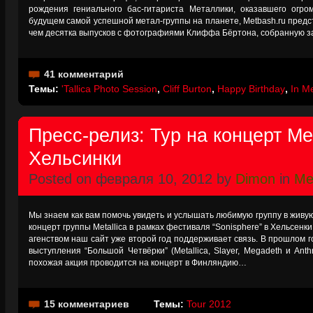
рождения гениального бас-гитариста Металлики, оказавшего огр
будущем самой успешной метал-группы на планете, Metbash.ru пред
чем десятка выпусков с фотографиями Клиффа Бёртона, собранную за
41 комментарий
Темы:
'Tallica Photo Session
,
Cliff Burton
,
Happy Birthday
,
In M
Пресс-релиз: Тур на концерт Met
Хельсинки
Posted on февраля 10, 2012 by
Dimon
in
Met
Мы знаем как вам помочь увидеть и услышать любимую группу в живую! А
концерт группы Metallica в рамках фестиваля “Sonisphere” в Хельсенк
агенством наш сайт уже второй год поддерживает связь. В прошлом г
выступления “Большой Четвёрки” (Metallica, Slayer, Megadeth и Anth
похожая акция проводится на концерт в Финляндию…
15 комментариев
Темы:
Tour 2012