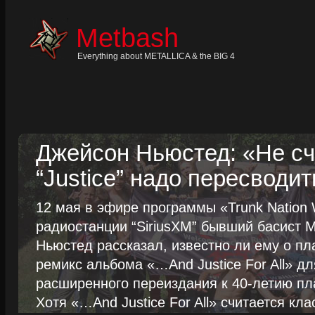
Skip
to
content
Metbash
Skip
to
navigation
Everything about METALLICA & the BIG 4
Skip
to
footer
Джейсон Ньюстед: «Не сч
“Justice” надо пересводит
12 мая в эфире программы «Trunk Nation W
радиостанции “SiriusXM” бывший басист M
Ньюстед рассказал, известно ли ему о пл
ремикс альбома «…And Justice For All» д
расширенного переиздания к 40-летию пла
Хотя «…And Justice For All» считается клас