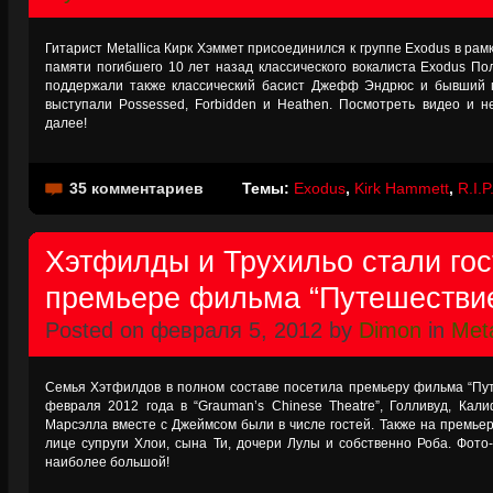
Гитарист Metallica Кирк Хэммет присоединился к группе Exodus в ра
памяти погибшего 10 лет назад классического вокалиста Exodus По
поддержали также классический басист Джефф Эндрюс и бывший г
выступали Possessed, Forbidden и Heathen. Посмотреть видео и 
далее!
35 комментариев
Темы:
Exodus
,
Kirk Hammett
,
R.I.P
Хэтфилды и Трухильо стали гос
премьере фильма “Путешествие
Posted on февраля 5, 2012 by
Dimon
in
Meta
Семья Хэтфилдов в полном составе посетила премьеру фильма “Пут
февраля 2012 года в “Grauman’s Chinese Theatre”, Голливуд, Кали
Марсэлла вместе с Джеймсом были в числе гостей. Также на премье
лице супруги Хлои, сына Ти, дочери Лулы и собственно Роба. Фото-
наиболее большой!