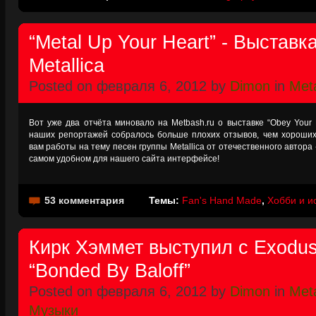
“Metal Up Your Heart” - Выставк
Metallica
Posted on февраля 6, 2012 by
Dimon
in
Meta
Вот уже два отчёта миновало на Metbash.ru о выставке “Obey Your 
наших репортажей собралось больше плохих отзывов, чем хороших
вам работы на тему песен группы Metallica от отечественного автор
самом удобном для нашего сайта интерфейсе!
53 комментария
Темы:
Fan's Hand Made
,
Хобби и и
Кирк Хэммет выступил с Exodus
“Bonded By Baloff”
Posted on февраля 6, 2012 by
Dimon
in
Meta
Музыки