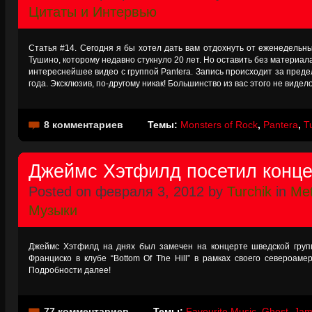
Цитаты и Интервью
Статья #14. Сегодня я бы хотел дать вам отдохнуть от еженедельн
Тушино, которому недавно стукнуло 20 лет. Но оставить без материала
интереснейшее видео с группой Pantera. Запись происходит за преде
года. Эксклюзив, по-другому никак! Большинство из вас этого не видело
8 комментариев
Темы:
Monsters of Rock
,
Pantera
,
T
Джеймс Хэтфилд посетил конце
Posted on февраля 3, 2012 by
Turchik
in
Met
Музыки
Джеймс Хэтфилд на днях был замечен на концерте шведской групп
Франциско в клубе “Bottom Of The Hill” в рамках своего североамер
Подробности далее!
77 комментариев
Темы:
Favourite Music
,
Ghost
,
Jam