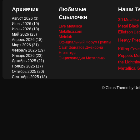
Архивчик
Любимые
Наши Т
Сцылочки
Август 2026
(3)
3D Metallic
Июль 2026
(19)
Metal
Black
Live Metallica
Июнь 2026
(18)
Metallica.com
Ellefson
Dec
Май 2026
(23)
Metclub
Апрель 2026
(18)
Heavy Pre
Официальный Форум Группы
Март 2026
(21)
Сайт фанатов Джейсона
Killing Cove
Февраль 2026
(19)
Ньюстеда
Puppets
Январь 2026
(23)
Mer
Энциклопедия Металлики
Декабрь 2025
(21)
the Lightnin
Ноябрь 2025
(17)
Metallica
К
Октябрь 2025
(20)
Сентябрь 2025
(18)
Август 2025
(22)
Июль 2025
(13)
©
Citrus Theme
by
Uni
Июнь 2025
(17)
Май 2025
(19)
Апрель 2025
(17)
Март 2025
(17)
Февраль 2025
(18)
Январь 2025
(18)
Декабрь 2024
(18)
Ноябрь 2024
(21)
Октябрь 2024
(24)