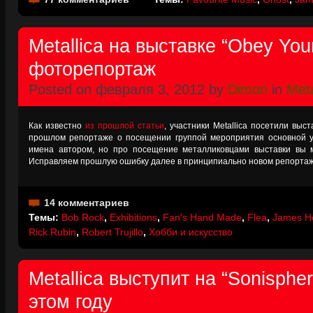
Metallica на выставке “Obey You
фоторепортаж
Posted on февраля 3, 2012 by
Dimon
in
Meta
Как известно
из прошлой статьи
, участники Metallica посетили выст
прошлом репортаже о посещении группой мероприятия основной у
имена автором, но про посещение металликовцами выставки вы м
Исправляем прошлую ошибку далее в принципиально новом репортаж
14 комментариев
Темы:
Bob Rock
,
Exhibitions
,
Fan's Hand Made
,
Flea
,
James He
Rick Rubin
,
Robert Trujillo
,
Хобби и искусство
Metallica выступит на “Sonisphe
этом году