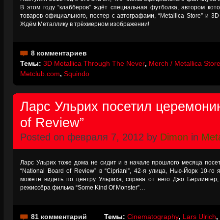
В этом году “клабберов” ждёт специальная футболка, автором кото
товаров официального, постер с автографами, “Metallica Store” и 3D
Ждём Металлику в трёхмерном изображении!
8 комментариев
Темы:
3D Metallica Through The Never
,
Merch / Metallica Stor
Metclub.com
,
Squindo
Ларс Ульрих посетил церемонию
of Review”
Posted on февраля 7, 2012 by
Dimon
in
Meta
Ларс Ульрих тоже дома не сидит и в начале прошлого месяца пос
“National Board of Review” в “Cipriani”, 42-я улица, Нью-Йорк 10-
можете видеть по центру Ульриха, справа от него Джо Берлингер
режиссёра фильма “Some Kind Of Monster”…
81 комментарий
Темы:
Cinematography
,
Lars Ulrich
,