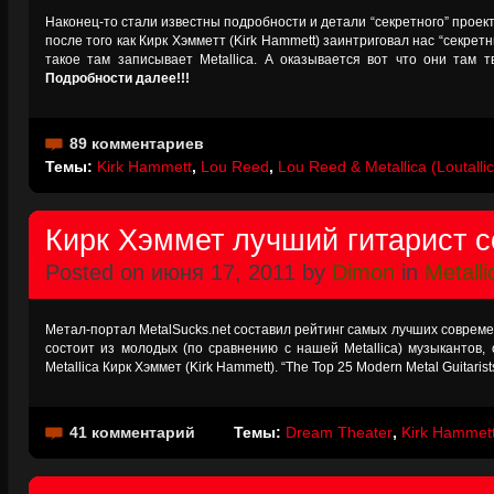
Наконец-то стали известны подробности и детали “секретного” проекта
после того как Кирк Хэмметт (Kirk Hammett) заинтриговал нас “секретн
такое там записывает Metallica. А оказывается вот что они там т
Подробности далее!!!
89 комментариев
Темы:
Kirk Hammett
,
Lou Reed
,
Lou Reed & Metallica (Loutalli
Кирк Хэммет лучший гитарист 
Posted on июня 17, 2011 by
Dimon
in
Metalli
Метал-портал MetalSucks.net составил рейтинг самых лучших совреме
состоит из молодых (по сравнению с нашей Metallica) музыкантов,
Metallica Кирк Хэммет (Kirk Hammett). “The Top 25 Modern Metal Guitarist
41 комментарий
Темы:
Dream Theater
,
Kirk Hammet