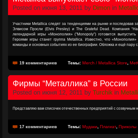
Posted on июня 13, 2011 by
Dimon
in
Metalli
Участники Metallica следят за тенденциями на рынке и последовав за K
Элвисом Прэсли (Elvis Presley) и The Grateful Dead. Компания “H
легендарной игры «Монополия» (”Monopoly”) готовится выпустить
Героями игры станет группа Metallica. Известно, что «Монополия
команды и основных событиях из ее биографии. Обложка и ещё пару с
19 комментариев
Темы:
Merch / Metallica Store
,
Met
Фирмы “Металлика” в России
Posted on июня 12, 2011 by
Turchik
in
Metall
Представляю вам списочек отечественных предприятий с созвучным н
17 комментариев
Темы:
Мудаки
,
Плагиат
,
Приколы