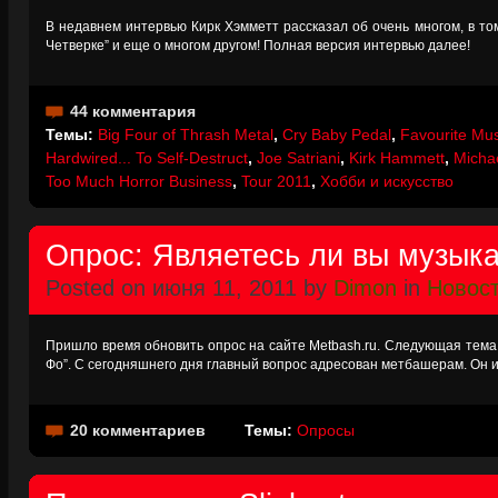
В недавнем интервью Кирк Хэмметт рассказал об очень многом, в то
Четверке” и еще о многом другом! Полная версия интервью далее!
44 комментария
Темы:
Big Four of Thrash Metal
,
Cry Baby Pedal
,
Favourite Mus
Hardwired... To Self-Destruct
,
Joe Satriani
,
Kirk Hammett
,
Micha
Too Much Horror Business
,
Tour 2011
,
Хобби и искусство
Опрос: Являетесь ли вы музык
Posted on июня 11, 2011 by
Dimon
in
Новос
Пришло время обновить опрос на сайте Metbash.ru. Следующая тема 
Фо”. С сегодняшнего дня главный вопрос адресован метбашерам. Он и
20 комментариев
Темы:
Опросы