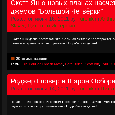
Скотт Ян о новых планах насче
джемов “Большой Четвёрки”
Posted on июня 16, 2011 by
Turchik
in
Anthr
Slayer
,
Цитаты и Интервью
Скотт Ян недавно рассказал, что “Большая Четверка” постарается 
джемом во время своих выступлений. Подробности далее!
20 комментариев
Темы:
Big Four of Thrash Metal
,
Lars Ulrich
,
Scott Ian
,
Tour 20
Роджер Гловер и Шэрон Осборн 
Posted on июня 14, 2011 by
Turchik
in
Цитат
Недавно в интервью с Рождером Гловером и Шэрое Осборн мельком
случае критично, в другом похвально. Подробности далее!