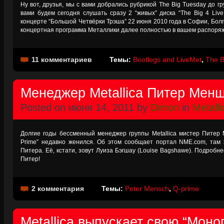
Ну вот, друзья, мы с вами добрались рубрикой The Big Tuesday до гру
вами будем сегодня слушать сразу 2 “живых” диска “The Big 4 Live 
концерте “Большой Четвёрки Трэша” 22 июня 2010 года в Софии, Болг
концертная программа Металлики далее полностью в вашем распоря
11 комментариев
Темы:
Bootlegs and LiveMet
,
The B
Менеджер Metallica Питер Мен
Posted on июня 14, 2011 by
Dimon
in
Metalli
Долгие годы бессменный менеджер группы Metallica мистер Питер М
Prime” недавно женился. Об этом сообщает портал NME.com, там 
Питера. Её, кстати, зовут Луиза Бэгшау (Louise Bagshawe). Подробн
Питер!
2 комментария
Темы:
Peter Mensch
,
Q-prime
Metallica выпускает свою “Мон