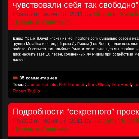
чувствовали себя так свободно”
Posted on июня 18, 2011 by
Dimon
in
Metalli
Цитаты и Интервью
Дэвид Фрайк (David Fricke) из RollingStone.com буквально совсем н
группы Metallica и легендой рока Лу Ридом (Lou Reed), задав несколь
работе. О совместном альбоме Рида и металликовцев мы сообщали
диск насчитывает 10 песен, сочинённых Лу Ридом при содействии Meta
далее!
35 комментариев
Темы:
James Hetfield
,
Kirk Hammett
,
Lars Ulrich
,
Lou Reed
,
Lo
Robert Trujillo
Подробности “секретного” проект
Posted on июня 17, 2011 by
Turchik
in
Metall
Цитаты и Интервью