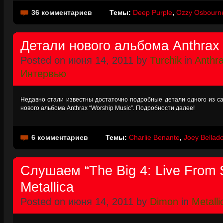
36 комментариев
Темы:
Deep Purple
,
Ozzy Osbourn
Детали нового альбома Anthrax 
Posted on июня 14, 2011 by
Turchik
in
Anthr
Интервью
Недавно стали известны достаточно подробные детали одного из са
нового альбома Anthrax “Worship Music”. Подробности далее!
6 комментариев
Темы:
Charlie Benante
,
Joey Bellad
Слушаем “The Big 4: Live From So
Metallica
Posted on июня 14, 2011 by
Dimon
in
Metalli