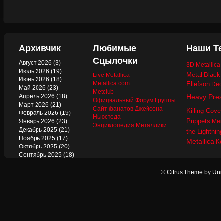
Архивчик
Любимые
Наши Т
Сцылочки
Август 2026
(3)
3D Metallic
Июль 2026
(19)
Metal
Black
Live Metallica
Июнь 2026
(18)
Metallica.com
Ellefson
Dec
Май 2026
(23)
Metclub
Апрель 2026
(18)
Heavy Pre
Официальный Форум Группы
Март 2026
(21)
Сайт фанатов Джейсона
Killing Cove
Февраль 2026
(19)
Ньюстеда
Puppets
Январь 2026
(23)
Mer
Энциклопедия Металлики
Декабрь 2025
(21)
the Lightnin
Ноябрь 2025
(17)
Metallica
К
Октябрь 2025
(20)
Сентябрь 2025
(18)
Август 2025
(22)
Июль 2025
(13)
©
Citrus Theme
by
Uni
Июнь 2025
(17)
Май 2025
(19)
Апрель 2025
(17)
Март 2025
(17)
Февраль 2025
(18)