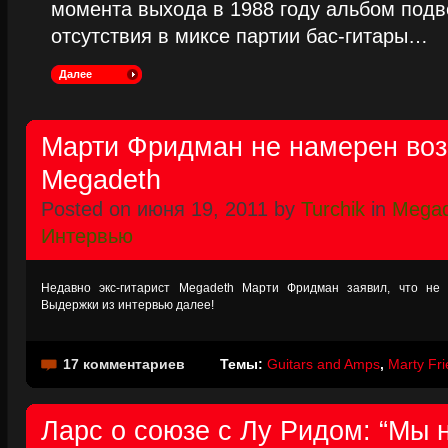
момента выхода в 1988 году альбом подве
отсутствия в миксе партии бас-гитары…
Далее
Марти Фридман не намерен воз
Megadeth
Posted on июня 19, 2011 by
Turchik
in
Megad
Интервью
Недавно экс-гитарист Megadeth Марти Фридман заявил, что не 
Выдержки из интервью далее!
17 комментариев
Темы:
Guitars and Amps
,
Marty Fr
Ларс о союзе с Лу Ридом: “Мы 