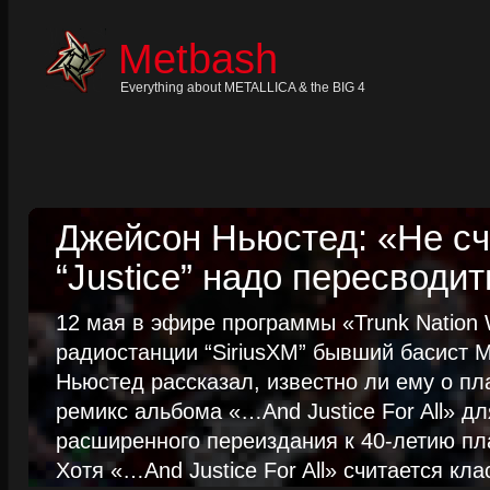
Skip
to
content
Metbash
Skip
to
navigation
Everything about METALLICA & the BIG 4
Skip
to
footer
Джейсон Ньюстед: «Не сч
“Justice” надо пересводит
12 мая в эфире программы «Trunk Nation W
радиостанции “SiriusXM” бывший басист M
Ньюстед рассказал, известно ли ему о пл
ремикс альбома «…And Justice For All» д
расширенного переиздания к 40-летию пла
Хотя «…And Justice For All» считается клас