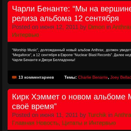
Чарли Бенанте: “Мы на вершине
релиза альбома 12 сентября
Posted on июня 12, 2011 by
Dimon
in
Anthra
Интервью
“Worship Music”, долгожданный новый альбом Anthrax, должен увиде
“Megaforce”, а 12 сентября в Европе “Nuclear Blast Records”. Далее 
Чарли Бенанте и Джоуи Белладонны!
13 комментариев
Темы:
Charlie Benante
,
Joey Bella
Кирк Хэммет о новом альбоме Me
своё время”
Posted on июня 11, 2011 by
Turchik
in
Anthr
Главная Новость
,
Цитаты и Интервью