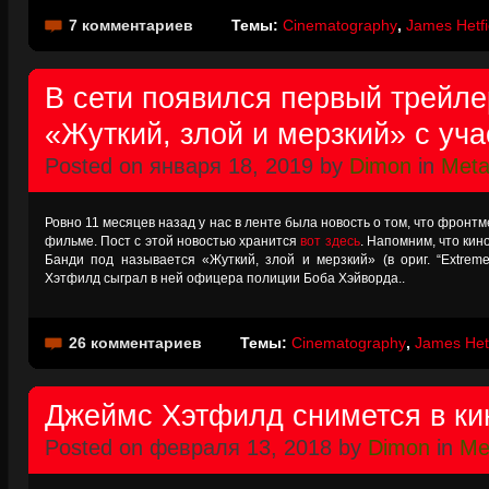
7 комментариев
Темы:
Cinematography
,
James Hetfi
В сети появился первый трейл
«Жуткий, злой и мерзкий» с уч
Posted on января 18, 2019 by
Dimon
in
Metal
Ровно 11 месяцев назад у нас в ленте была новость о том, что фронтм
фильме. Пост с этой новостью хранится
вот здесь
. Напомним, что кин
Банди под называется «Жуткий, злой и мерзкий» (в ориг. “Extremely
Хэтфилд сыграл в ней офицера полиции Боба Хэйворда..
26 комментариев
Темы:
Cinematography
,
James Hetf
Джеймс Хэтфилд снимется в ки
Posted on февраля 13, 2018 by
Dimon
in
Met