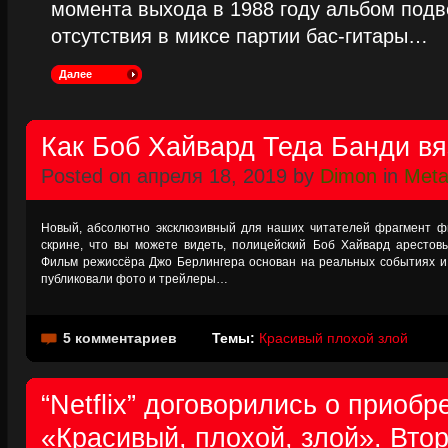
момента выхода в 1988 году альбом подве
отсутствия в миксе партии бас-гитары…
Далее
Как Боб Хайвард Теда Банди в
Posted on апреля 18, 2019 by
Dimon
in
Metal
Новый, абсолютно эксклюзивный для наших читателей фрагмент фи
скрине, что вы можете видеть, полицейский Боб Хайвард арестов
Фильм режиссёра Джо Берлингера основан на реальных событиях и
публиковали фото и трейлеры…
5 комментариев
Темы:
Красивый плохой злой
“Netflix” договорились о приоб
«Красивый, плохой, злой». Вто