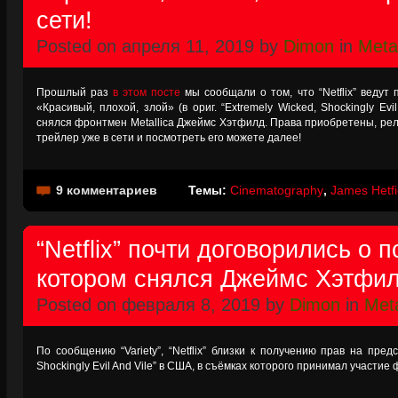
сети!
Posted on апреля 11, 2019 by
Dimon
in
Metal
Прошлый раз
в этом посте
мы сообщали о том, что “Netflix” ведут
«Красивый, плохой, злой» (в ориг. “Extremely Wicked, Shockingly Evi
снялся фронтмен Metallica Джеймс Хэтфилд. Права приобретены, релиз
трейлер уже в сети и посмотреть его можете далее!
9 комментариев
Темы:
Cinematography
,
James Hetfi
“Netflix” почти договорились о 
котором снялся Джеймс Хэтфи
Posted on февраля 8, 2019 by
Dimon
in
Meta
По сообщению “Variety”, “Netflix” близки к получению прав на пред
Shockingly Evil And Vile” в США, в съёмках которого принимал участи