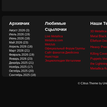
Архивчик
Любимые
Наши Т
Сцылочки
Август 2026
(3)
3D Metallic
Июль 2026
(19)
Metal
Black
Live Metallica
Июнь 2026
(18)
Metallica.com
Ellefson
Dec
Май 2026
(23)
Metclub
Апрель 2026
(18)
Heavy Pre
Официальный Форум Группы
Март 2026
(21)
Сайт фанатов Джейсона
Killing Cove
Февраль 2026
(19)
Ньюстеда
Puppets
Январь 2026
(23)
Mer
Энциклопедия Металлики
Декабрь 2025
(21)
the Lightnin
Ноябрь 2025
(17)
Metallica
К
Октябрь 2025
(20)
Сентябрь 2025
(18)
Август 2025
(22)
Июль 2025
(13)
©
Citrus Theme
by
Uni
Июнь 2025
(17)
Май 2025
(19)
Апрель 2025
(17)
Март 2025
(17)
Февраль 2025
(18)