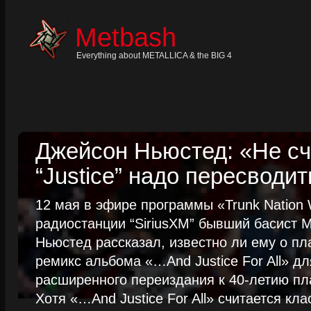
Skip
to
content
Metbash
Skip
to
navigation
Everything about METALLICA & the BIG 4
Skip
to
footer
Джейсон Ньюстед: «Не сч
“Justice” надо пересводит
12 мая в эфире программы «Trunk Nation W
радиостанции “SiriusXM” бывший басист M
Ньюстед рассказал, известно ли ему о пл
ремикс альбома «…And Justice For All» д
расширенного переиздания к 40-летию пла
Хотя «…And Justice For All» считается клас