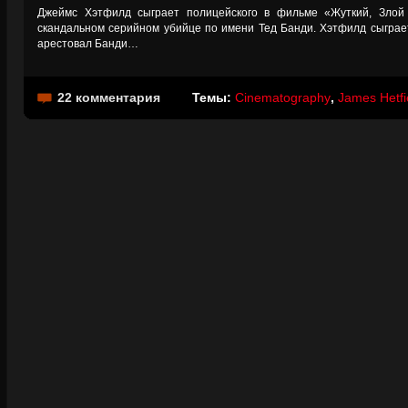
Джеймс Хэтфилд сыграет полицейского в фильме «Жуткий, Злой 
скандальном серийном убийце по имени Тед Банди. Хэтфилд сыгра
арестовал Банди…
22 комментария
Темы:
Cinematography
,
James Hetfi