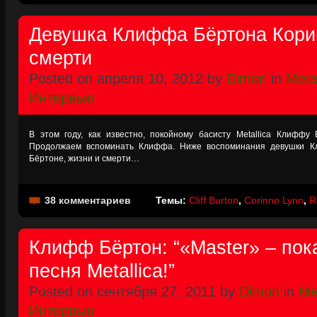
Девушка Клиффа Бёртона Корин
смерти
Posted on апреля 10, 2012 by
Dimon
in
Metal
Интервью
В этом году, как известно, покойному басисту Metallica Клиффу
Продолжаем вспоминать Клиффа. Ниже воспоминания девушки К
Бёртоне, жизни и смерти…
38 комментариев
Темы:
Cliff Burton
,
Corinne Lynn
,
R
Клифф Бёртон: “«Master» – пок
песня Metallica!”
Posted on сентября 27, 2011 by
Dimon
in
Met
Интервью