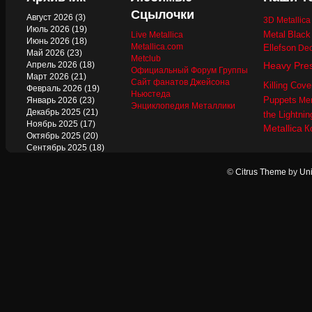
Сцылочки
Август 2026
(3)
3D Metallic
Июль 2026
(19)
Metal
Black
Live Metallica
Июнь 2026
(18)
Metallica.com
Ellefson
Dec
Май 2026
(23)
Metclub
Апрель 2026
(18)
Heavy Pre
Официальный Форум Группы
Март 2026
(21)
Сайт фанатов Джейсона
Killing Cove
Февраль 2026
(19)
Ньюстеда
Puppets
Январь 2026
(23)
Mer
Энциклопедия Металлики
Декабрь 2025
(21)
the Lightnin
Ноябрь 2025
(17)
Metallica
К
Октябрь 2025
(20)
Сентябрь 2025
(18)
Август 2025
(22)
Июль 2025
(13)
©
Citrus Theme
by
Uni
Июнь 2025
(17)
Май 2025
(19)
Апрель 2025
(17)
Март 2025
(17)
Февраль 2025
(18)
Январь 2025
(18)
Декабрь 2024
(18)
Ноябрь 2024
(21)
Октябрь 2024
(24)
Сентябрь 2024
(15)
Август 2024
(13)