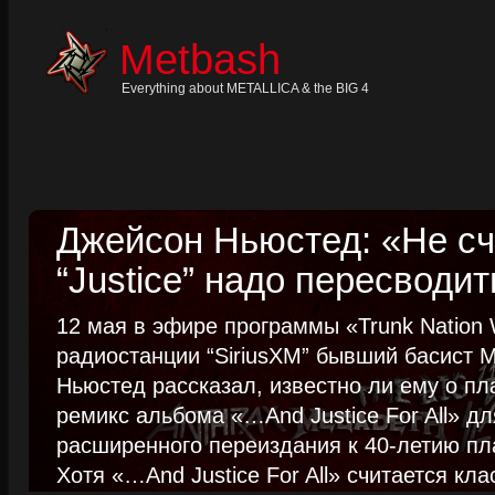
Skip
to
content
Metbash
Skip
to
navigation
Everything about METALLICA & the BIG 4
Skip
to
footer
Джейсон Ньюстед: «Не сч
“Justice” надо пересводит
12 мая в эфире программы «Trunk Nation W
радиостанции “SiriusXM” бывший басист M
Ньюстед рассказал, известно ли ему о пл
ремикс альбома «…And Justice For All» д
расширенного переиздания к 40-летию пла
Хотя «…And Justice For All» считается клас