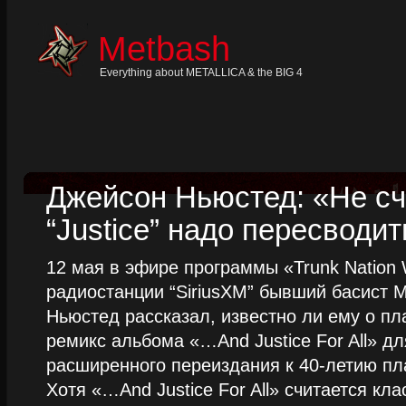
Skip
to
content
Metbash
Skip
to
navigation
Everything about METALLICA & the BIG 4
Skip
to
footer
Джейсон Ньюстед: «Не сч
“Justice” надо пересводит
12 мая в эфире программы «Trunk Nation W
радиостанции “SiriusXM” бывший басист M
Ньюстед рассказал, известно ли ему о пл
ремикс альбома «…And Justice For All» д
расширенного переиздания к 40-летию пла
Хотя «…And Justice For All» считается клас