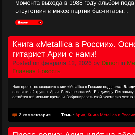
момента выхода в 1988 году альбом подве
отсутствия в миксе партии бас-гитары…
Далее
Книга «Metallica в России». Осн
гитарист Арии с нами!
Posted on февраля 12, 2026 by
Dimon
in
Met
Главная Новость
Наш проект по созданию книги «Metallica в России» поддержал
Влади
основателей группы Ария. Большое спасибо Владимиру Петровичу 
остаётся всё меньше времени. Забронировать свой экземпляр можно
2 комментария
Темы:
Ария
,
Книга Metallica в Росси
Пресс-релиз: Ария идёт на абор