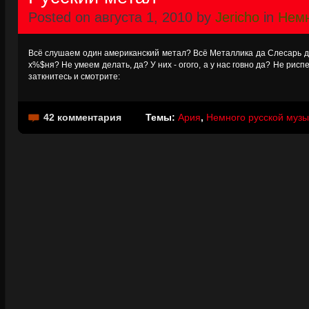
Posted on августа 1, 2010 by
Jericho
in
Немн
Всё слушаем один американский метал? Всё Металлика да Слесарь да
х%$ня? Не умеем делать, да? У них - огого, а у нас говно да? Не риспе
заткнитесь и смотрите:
42 комментария
Темы:
Ария
,
Немного русской музы