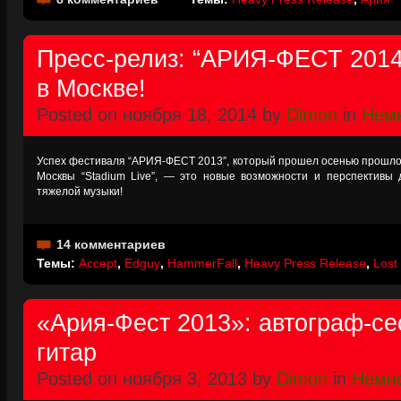
Пресс-релиз: “АРИЯ-ФЕСТ 2014″
в Москве!
Posted on ноября 18, 2014 by
Dimon
in
Немн
Успех фестиваля “АРИЯ-ФЕСТ 2013″, который прошел осенью прошлог
Москвы “Stadium Live”, — это новые возможности и перспективы 
тяжелой музыки!
14 комментариев
Темы:
Accept
,
Edguy
,
HammerFall
,
Heavy Press Release
,
Lost
«Ария-Фест 2013»: автограф-с
гитар
Posted on ноября 3, 2013 by
Dimon
in
Немно