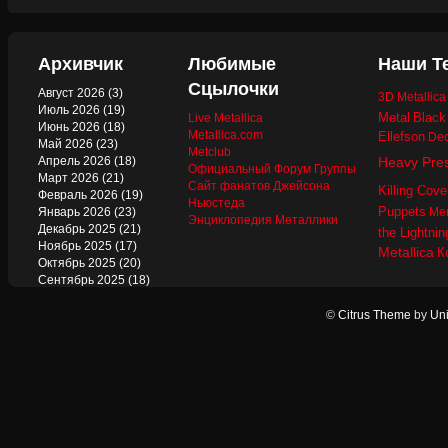
Архивчик
Любимые
Наши Т
Сцылочки
Август 2026
(3)
3D Metallic
Июль 2026
(19)
Metal
Black
Live Metallica
Июнь 2026
(18)
Metallica.com
Ellefson
Dec
Май 2026
(23)
Metclub
Апрель 2026
(18)
Heavy Pre
Официальный Форум Группы
Март 2026
(21)
Сайт фанатов Джейсона
Killing Cove
Февраль 2026
(19)
Ньюстеда
Puppets
Январь 2026
(23)
Mer
Энциклопедия Металлики
Декабрь 2025
(21)
the Lightnin
Ноябрь 2025
(17)
Metallica
К
Октябрь 2025
(20)
Сентябрь 2025
(18)
Август 2025
(22)
Июль 2025
(13)
©
Citrus Theme
by
Uni
Июнь 2025
(17)
Май 2025
(19)
Апрель 2025
(17)
Март 2025
(17)
Февраль 2025
(18)
Январь 2025
(18)
Декабрь 2024
(18)