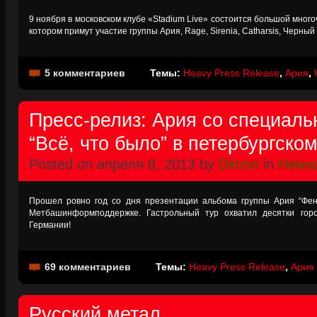
9 ноября в московском клубе «Stadium Live» состоится большой мног
котором примут участие группы Ария, Rage, Sirenia, Catharsis, Черн
5 комментариев
Темы:
Heavy Press Release
,
Ария
,
Пресс-релиз: Ария со специал
“Всё, что было” в петербургском
Posted on апреля 8, 2013 by
Dimon
in
Немно
Прошел ровно год со дня презентации альбома группы Ария “Фен
Метбашинформподдержке. Гастрольный тур охватил десятки горо
Германии!
69 комментариев
Темы:
Heavy Press Release
,
Ария
Русский метал