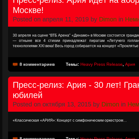
Москве!
Posted on апреля 11, 2019 by
Dimon
in
Немн
30 апреля на сцене “ВТБ Арена” «Динамо» в Москве состоится грандио
— отныне все 4 стихии принадлежат пиратам «Летучего голла
технологиями XXI века! Весь город собирается на концерт «Проклятье
8 комментариев
Темы:
Heavy Press Release
,
Ария
Пресс-релиз: Ария - 30 лет! Гр
юбилей
Posted on октября 13, 2015 by
Dimon
in
Нем
«Классическая «АРИЯ»: Концерт с симфоническим оркестром…
8 комментариев
Темы:
Heavy Press Release
,
Ария