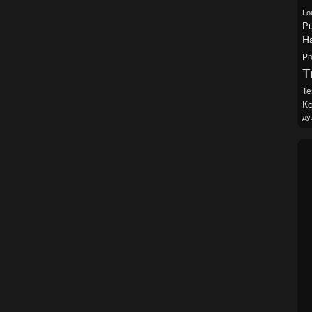
Lo
Pu
H
Pr
Tr
Te
Ко
ду