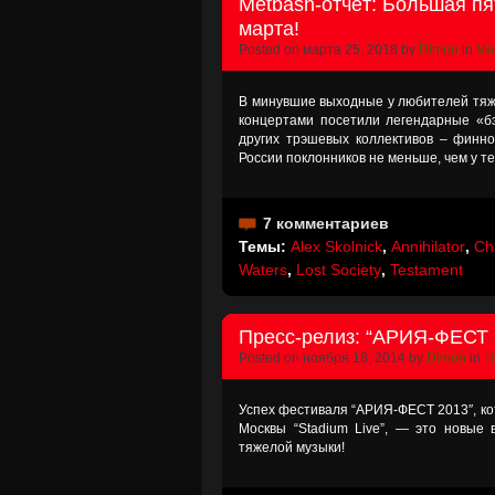
Metbash-отчёт: Большая пят
марта!
Posted on марта 25, 2018 by
Dimon
in
Me
В минувшие выходные у любителей тяжё
концертами посетили легендарные «бэ
других трэшевых коллективов – финнов 
России поклонников не меньше, чем у т
7 комментариев
Темы:
Alex Skolnick
,
Annihilator
,
Chu
Waters
,
Lost Society
,
Testament
Пресс-релиз: “АРИЯ-ФЕСТ 2
Posted on ноября 18, 2014 by
Dimon
in
Н
Успех фестиваля “АРИЯ-ФЕСТ 2013″, ко
Москвы “Stadium Live”, — это новые
тяжелой музыки!