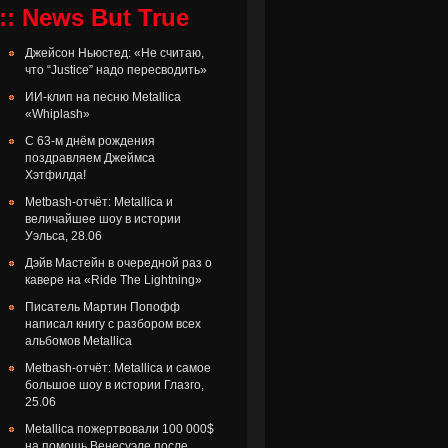
:: News But True
Джейсон Ньюстед: «Не считаю,
что “Justice” надо пересводить»
ИИ-клип на песню Metallica
«Whiplash»
С 63-м днём рождения
поздравляем Джеймса
Хэтфилда!
Metbash-отчёт: Metallica и
величайшее шоу в истории
Уэльса, 28.06
Дэйв Мастейн в очередной раз о
кавере на «Ride The Lightning»
Писатель Мартин Попофф
написал книгу с разбором всех
альбомов Metallica
Metbash-отчёт: Metallica и самое
большое шоу в истории Глазго,
25.06
Metallica пожертвовали 100 000$
на помощь Венесуэле после