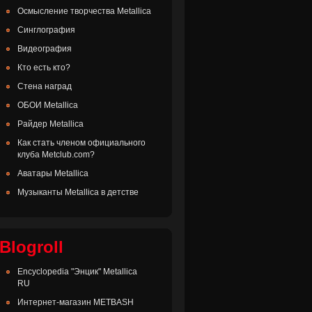
Осмысление творчества Metallica
Синглография
Видеография
Кто есть кто?
Стена наград
ОБОИ Metallica
Райдер Metallica
Как стать членом официального
клуба Metclub.com?
Аватары Metallica
Музыканты Metallica в детстве
Blogroll
Encyclopedia "Энцик" Metallica
RU
Интернет-магазин METBASH