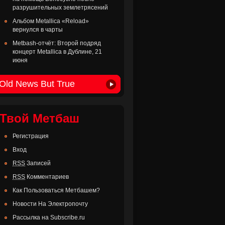
разрушительных землетрясений
Альбом Metallica «Reload»
вернулся в чарты
Metbash-отчёт: Второй подряд
концерт Metallica в Дублине, 21
июня
Old News But True
Твой Метбаш
Регистрация
Вход
RSS
Записей
RSS
Комментариев
Как Пользоваться Метбашем?
Новости На Электропочту
Рассылка на Subscribe.ru