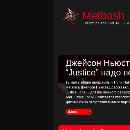
Skip
to
content
Metbash
Skip
to
navigation
Everything about METALLICA 
Skip
to
footer
Джейсон Ньюсте
“Justice” надо 
12 мая в эфире программы «Trunk Nati
Metallica Джейсон Ньюстед рассказал
Justice For All» для возможного расш
And Justice For All» считается классик
критике из-за отсутствия в миксе пар
Далее