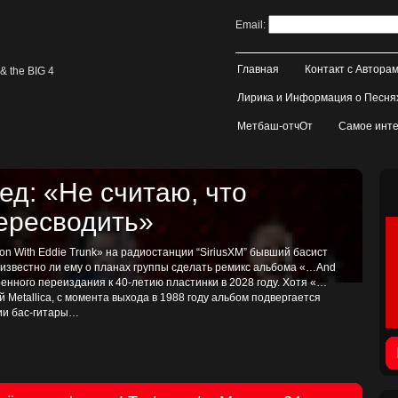
Email:
Главная
Контакт с Автора
& the BIG 4
Лирика и Информация о Песня
Метбаш-отчОт
Самое инте
д: «Не считаю, что
пересводить»
on With Eddie Trunk» на радиостанции “SiriusXM” бывший басист
, известно ли ему о планах группы сделать ремикс альбома «…And
иренного переиздания к 40-летию пластинки в 2028 году. Хотя «…
ой Metallica, с момента выхода в 1988 году альбом подвергается
тии бас-гитары…