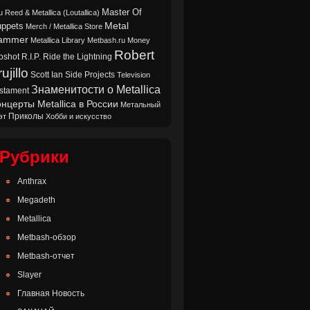
Master Of
u Reed & Metallica (Loutallica)
Metal
ppets
Merch / Metallica Store
ammer
Metallica Library
Metbash.ru
Money
Robert
oshot
Ride the Lightning
R.I.P.
ujillo
Scott Ian
Side Projects
Television
Знаменитости о Metallica
stament
нцерты Metallica в России
Метальный
Приколы
эт
Хобби и искусство
Рубрики
Anthrax
Megadeth
Metallica
Metbash-обзор
Metbash-отчет
Slayer
Главная Новость