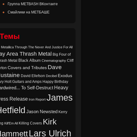
Группа METBASH ВКонтакте
Смайлики на МЕТБАШЕ
Темы
 Metallica Through The Never
And Justice For All
ay Area Thrash Metal
Big Four of
Black Album
rash Metal
Cliff
Cinematography
Dave
Covers and Tributes
rton
ustaine
Exodus
David Ellefson
Decibel
ry Holt
Guitars and Amps
Happy Birthday
Heavy
rdwired... To Self-Destruct
James
ress Release
Iron Report
etfield
Jason Newsted
Kerry
Kirk
ng
Killing Covers
Kill'Em All
Lars Ulrich
Hammett