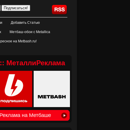
ми
Добавить Статью
х
Метбаш-обои с Metallica
ресное на Metbash.ru!
:: МеталлиРеклама
Реклама на Метбаше