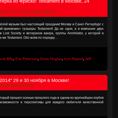
ёрка из Фриско! Testament в Москве, 24
tbash-отчет
,
Немного Другой Музыки
лой музыки был настоящий праздник! Москву и Санкт-Петербург с
й-эриевские» трэшеры Testament! Да не одни, а в компании двух
Lost Society и ветеранов жанра, группы Annihilator, у которой в
ех же Testament. Обо всём по порядку…
ck Billy
,
Eric Peterson
,
Gene Hoglan
,
Iron Report
,
Jeff
014″ 29 и 30 ноября в Москве!
емного Другой Музыки
торый прошел осенью прошлого года в одном из крупнейших клубов
 возможности и перспективы для каждого любителя качественной