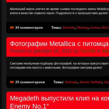
Маленький ворон улетел во время съемок последнего клипа Metallica 
клипе в качестве главного героя. Подробности о происшествии далее!
34 комментария
Темы:
Animals
,
Missing
,
Клипы Мет
Фотографии Metallica с питомц
Posted on декабря 18, 2011 by
Turchik
in
Met
Смотрим необычную подборку фотографий, на которых присутствуют у
питомцами или просто с животными. Фотографии смотрим далее!
25 комментариев
Темы:
Animals
,
James Hetfield
,
Ja
Megadeth выпустили клип на ко
Enemy No.1″