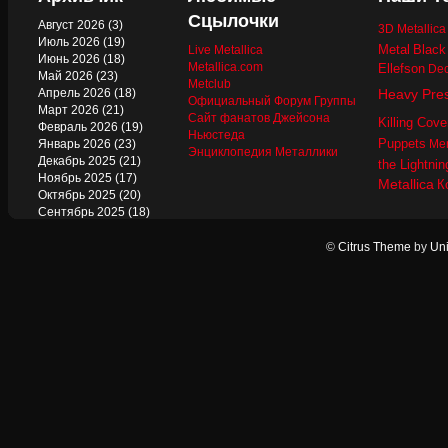
Сцылочки
Август 2026
(3)
3D Metallic
Июль 2026
(19)
Metal
Black
Live Metallica
Июнь 2026
(18)
Metallica.com
Ellefson
Dec
Май 2026
(23)
Metclub
Апрель 2026
(18)
Heavy Pre
Официальный Форум Группы
Март 2026
(21)
Сайт фанатов Джейсона
Killing Cove
Февраль 2026
(19)
Ньюстеда
Puppets
Январь 2026
(23)
Mer
Энциклопедия Металлики
Декабрь 2025
(21)
the Lightnin
Ноябрь 2025
(17)
Metallica
К
Октябрь 2025
(20)
Сентябрь 2025
(18)
Август 2025
(22)
Июль 2025
(13)
©
Citrus Theme
by
Uni
Июнь 2025
(17)
Май 2025
(19)
Апрель 2025
(17)
Март 2025
(17)
Февраль 2025
(18)
Январь 2025
(18)
Декабрь 2024
(18)
Ноябрь 2024
(21)
Октябрь 2024
(24)
Сентябрь 2024
(15)
Август 2024
(13)