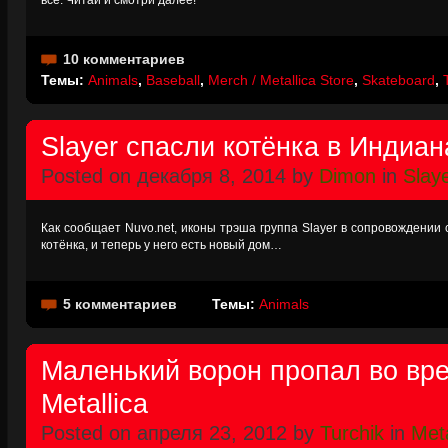
всё. Читай и смотри далее!
10 комментариев
Темы:
Animals
,
Baseball
,
Merch / Metallica Store
,
Skateboard
,
Slayer спасли котёнка в Индиа
Posted on декабря 8, 2014 by
Dimon
in
Slay
Как сообщает Nuvo.net, иконы трэша группа Slayer в сопровождении
котёнка, и теперь у него есть новый дом…
5 комментариев
Темы:
Animals
Маленький ворон пропал во вр
Metallica
Posted on апреля 23, 2012 by
Turchik
in
Meta