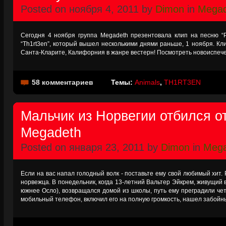
Posted on ноября 4, 2011 by
Dimon
in
Megad
Сегодня 4 ноября группа Megadeth презентовала клип на песню “P
“Th1rt3en”, который вышел несколькими днями раньше, 1 ноября. Кли
Санта-Кларите, Калифорния в жанре вестерн! Посмотреть новоиспеч
58 комментариев
Темы:
Animals
,
TH1RT3EN
Мальчик из Норвегии отбился о
Megadeth
Posted on января 23, 2011 by
Dimon
in
Mega
Если на вас напал голодный волк - поставьте ему свой любимый хит.
норвежца. В понедельник, когда 13-летний Вальтер Эйкрем, живущий 
южнее Осло), возвращался домой из школы, путь ему преградили че
мобильный телефон, включил его на полную громкость, нашел забойн