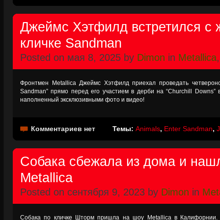
Джеймс Хэтфилд встретился с 
кличке Sandman
Posted on мая 8, 2025 by
Dimon
in
Metallica
Фронтмен Metallica Джеймс Хэтфилд приехал проведать четвероног
Sandman” прямо перед его участием в дерби на “Churchill Downs” 
наполненный эксклюзивными фото и видео!
Комментариев нет
Темы:
Animals
,
Enter Sandman
,
J
Собака сбежала из дома и нашл
Metallica
Posted on сентября 9, 2023 by
Dimon
in
Meta
Собака по кличке Шторм пришла на шоу Metallica в Калифорнии. 