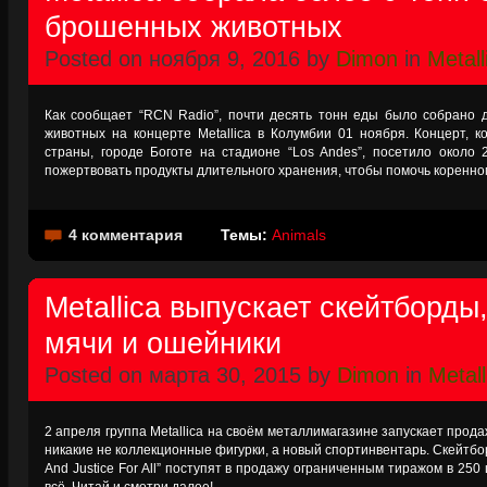
брошенных животных
Posted on ноября 9, 2016 by
Dimon
in
Metall
Как сообщает “RCN Radio”, почти десять тонн еды было собрано
животных на концерте Metallica в Колумбии 01 ноября. Концерт, 
страны, городе Боготе на стадионе “Los Andes”, посетило около
пожертвовать продукты длительного хранения, чтобы помочь коренн
4 комментария
Темы:
Animals
Metallica выпускает скейтборды
мячи и ошейники
Posted on марта 30, 2015 by
Dimon
in
Metall
2 апреля группа Metallica на своём металлимагазине запускает продаж
никакие не коллекционные фигурки, а новый спортинвентарь. Скейтбо
And Justice For All” поступят в продажу ограниченным тиражом в 250 