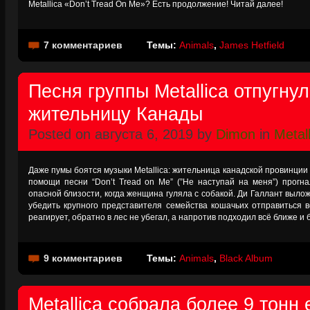
Metallica «Don’t Tread On Me»? Есть продолжение! Читай далее!
7 комментариев
Темы:
Animals
,
James Hetfield
Песня группы Metallica отпугну
жительницу Канады
Posted on августа 6, 2019 by
Dimon
in
Metall
Даже пумы боятся музыки Metallica: жительница канадской провинции
помощи песни “Don’t Tread on Me” (”Не наступай на меня”) прогн
опасной близости, когда женщина гуляла с собакой. Ди Галлант вылож
убедить крупного представителя семейства кошачьих отправиться в
реагирует, обратно в лес не убегал, а напротив подходил всё ближе и 
9 комментариев
Темы:
Animals
,
Black Album
Metallica собрала более 9 тонн