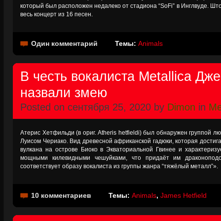
который был расположен недалеко от стадиона “SoFi” в Инглвуде. Шт
весь концерт из 16 песен.
Один комментарий
Темы:
Animals
В честь вокалиста Metallica Д
назвали змею
Posted on сентября 25, 2020 by
Dimon
in
Me
Атерис Хетфильди (в ориг. Atheris hetfieldi) был обнаружен группой 
Луисом Чериако. Вид древесной африканской гадюки, которая достига
вулкана на острове Биоко в Экваториальной Гвинее и характериз
мощными килевидными чешуйками, что придаёт им драконоподо
соответствует образу вокалиста из группы жанра “тяжёлый металл”».
10 комментариев
Темы:
Animals
,
James Hetfield