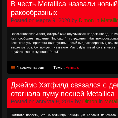
В честь Metallica назвали новый
ракообразных
Posted on марта 9, 2020 by
Dimon
in
Metalli
Восстанавливаем пост, который был опубликован неделю назад, но из-
Как сообщает издание “Indicator”, сотрудники Научно-исследова
Гентского университета обнаружили новый вид ракообразных, обита
тысяч метров. Он получил название Macrostylis metallicola в честь 
опубликована в журнале “PeerJ”.
4 комментария
Темы:
Animals
Джеймс Хэтфилд связался с де
отогнала пуму песней Metallica
Posted on августа 9, 2019 by
Dimon
in
Metall
Помните новость, что жительница Канады Ди Галлант избежала 