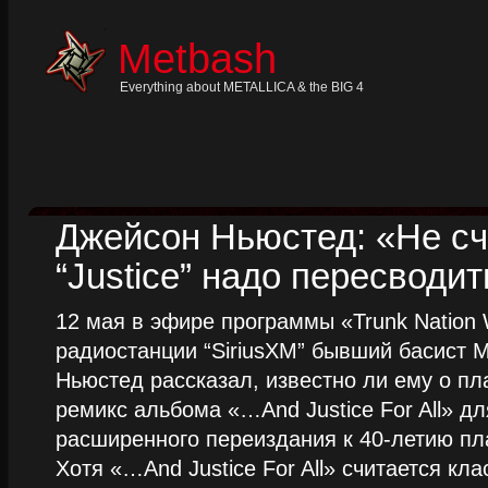
Skip
to
content
Metbash
Skip
to
navigation
Everything about METALLICA & the BIG 4
Skip
to
footer
Джейсон Ньюстед: «Не сч
“Justice” надо пересводит
12 мая в эфире программы «Trunk Nation W
радиостанции “SiriusXM” бывший басист M
Ньюстед рассказал, известно ли ему о пл
ремикс альбома «…And Justice For All» д
расширенного переиздания к 40-летию пла
Хотя «…And Justice For All» считается клас