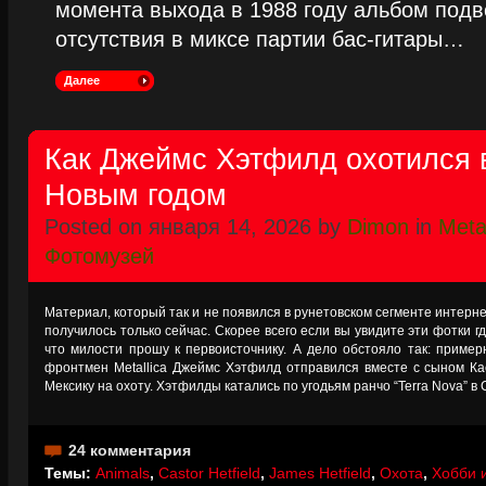
момента выхода в 1988 году альбом подве
отсутствия в миксе партии бас-гитары…
Далее
Как Джеймс Хэтфилд охотился 
Новым годом
Posted on января 14, 2026 by
Dimon
in
Metal
Фотомузей
Материал, который так и не появился в рунетовском сегменте интерне
получилось только сейчас. Скорее всего если вы увидите эти фотки гд
что милости прошу к первоисточнику. А дело обстояло так: пример
фронтмен Metallica Джеймс Хэтфилд отправился вместе с сыном Кас
Мексику на охоту. Хэтфилды катались по угодьям ранчо “Terra Nova” 
24 комментария
Темы:
Animals
,
Castor Hetfield
,
James Hetfield
,
Охота
,
Хобби и