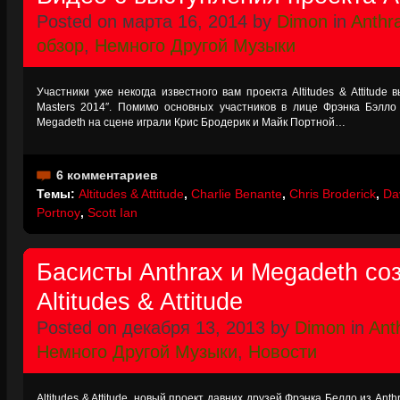
Posted on марта 16, 2014 by
Dimon
in
Anthr
обзор
,
Немного Другой Музыки
Участники уже некогда известного вам проекта Altitudes & Attitude
Masters 2014″. Помимо основных участников в лице Фрэнка Бэлло
Megadeth на сцене играли Крис Бродерик и Майк Портной…
6 комментариев
Темы:
Altitudes & Attitude
,
Charlie Benante
,
Chris Broderick
,
Da
Portnoy
,
Scott Ian
Басисты Anthrax и Megadeth со
Altitudes & Attitude
Posted on декабря 13, 2013 by
Dimon
in
Ant
Немного Другой Музыки
,
Новости
Altitudes & Attitude, новый проект давних друзей Фрэнка Белло из An