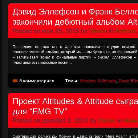
Дэвид Эллефсон и Фрэнк Белло
закончили дебютный альбом Alti
Posted on мая 26, 2015 by
Dimon
in
Anthrax
Последние полгода мы с Фрэнком проводим в студии немало 
полноформатный альбом, который мы… мы буквально на финальной 
– записываем вокал и финальные партии – сказал Эллефесон – 
пластинке есть классные песни…
5 комментариев
Темы:
Altitudes & Attitude
,
David Ell
Проект Altitudes & Attitude сыг
для “EMG TV”
Posted on декабря 2, 2014 by
Dimon
in
Немн
Смотрим два ролика как Фрэнки и Дэвид сыграли “Here Again” и “Te