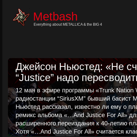
Skip
to
content
Metbash
Skip
to
navigation
Everything about METALLICA & the BIG 4
Skip
to
footer
Джейсон Ньюстед: «Не сч
“Justice” надо пересводит
12 мая в эфире программы «Trunk Nation W
радиостанции “SiriusXM” бывший басист M
Ньюстед рассказал, известно ли ему о пл
ремикс альбома «…And Justice For All» д
расширенного переиздания к 40-летию пла
Хотя «…And Justice For All» считается клас