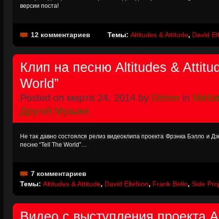
версии поста!
12 комментариев
Темы:
Altitudes & Attitude
,
David El
Клип на песню Altitudes & Attitud
World”
Posted on марта 24, 2014 by
Dimon
in
Metba
Другой Музыки
Не так давно состоялся релиз видеоклипа проекта Фрэнка Бэлло и Дэви
песню “Tell The World”…
7 комментариев
Темы:
Altitudes & Attitude
,
David Ellefson
,
Frank Bello
,
Side Pro
Видео с выступления проекта Alt