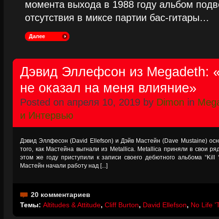
момента выхода в 1988 году альбом подве
отсутствия в миксе партии бас-гитары…
Далее
Дэвид Эллефсон из Megadeth:
не оказал на меня влияние»
Posted on апреля 10, 2019 by
Dimon
in
Meg
и Интервью
Дэвид Эллфесон (David Ellefson) и Дэйв Мастейн (Dave Mustaine) ос
того, как Мастейна выгнали из Metallica. Metallica приняли в свои р
этом же году приступили к записи своего дебютного альбома “Kill 
Мастейн начали работу над [...]
20 комментариев
Темы:
Altitudes & Attitude
,
Cliff Burton
,
David Ellefson
,
No Life '