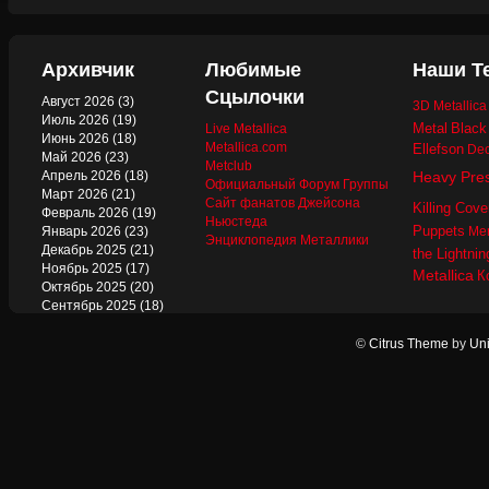
Архивчик
Любимые
Наши Т
Сцылочки
Август 2026
(3)
3D Metallic
Июль 2026
(19)
Metal
Black
Live Metallica
Июнь 2026
(18)
Metallica.com
Ellefson
Dec
Май 2026
(23)
Metclub
Апрель 2026
(18)
Heavy Pre
Официальный Форум Группы
Март 2026
(21)
Сайт фанатов Джейсона
Killing Cove
Февраль 2026
(19)
Ньюстеда
Puppets
Январь 2026
(23)
Mer
Энциклопедия Металлики
Декабрь 2025
(21)
the Lightnin
Ноябрь 2025
(17)
Metallica
К
Октябрь 2025
(20)
Сентябрь 2025
(18)
Август 2025
(22)
Июль 2025
(13)
©
Citrus Theme
by
Uni
Июнь 2025
(17)
Май 2025
(19)
Апрель 2025
(17)
Март 2025
(17)
Февраль 2025
(18)
Январь 2025
(18)
Декабрь 2024
(18)