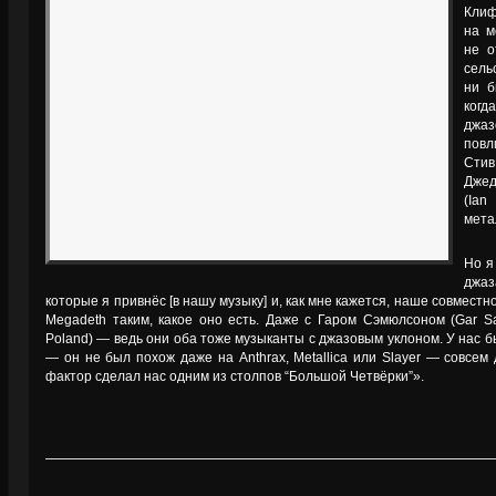
Клиф
на м
не о
сель
ни б
ког
джаз
повл
Стив
Джед
(Ia
мета
Но я
джа
которые я привнёс [в нашу музыку] и, как мне кажется, наше совместн
Megadeth таким, какое оно есть. Даже с Гаром Сэмюлсоном (Gar S
Poland) — ведь они оба тоже музыканты с джазовым уклоном. У нас 
— он не был похож даже на Anthrax, Metallica или Slayer — совсем 
фактор сделал нас одним из столпов “Большой Четвёрки”».