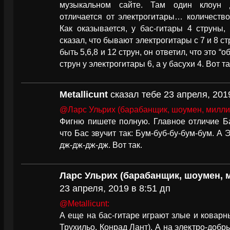
музыкальном сайте. Там один клоун д
отличается от электрогитары… количеством
Как оказывается, у бас-гитары 4 струны,
сказал, что бывают электрогитары с 7 и 8 с
быть 5,6,8 и 12 струн, он ответил, что это “
струн у электрогитары 6, а у басухи 4. Вот та
Metallicunt
сказал тебе 23 апреля, 201
@Ларс Ульрих (барабанщик, шоумен, милли
Фигню пишете полную. Главное отличие Ба
что Бас звучит так: Бум-буб-бу-бум-бум. А 
дж-дж-дж-дж. Вот так.
Ларс Ульрих (барабанщик, шоумен, 
23 апреля, 2019 в 8:51 дп
@Metallicunt:
А еще на бас-гитаре играют злые и ковар
Трухильо, Конрад Лант). А на электро-добры