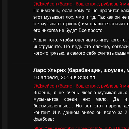
@Джейсон (басист, бошкотряс, рублевый ми
Понимаешь, если кому-то не нравится како
этот музыкант лох, чмо и т.д. Так как он н
же музыкант (группа) им нравится-значит 
его никогда не будет. Все просто.
А для того, чтобы оценивать игру кого-то,
инструменте. Но ведь это сложно, соглас
кого-то грязью, а самого себя считать самы
Ларс Ульрих (барабанщик, шоумен, 
10 апреля, 2019 в 8:48 пп
@Джейсон (басист, бошкотряс, рублевый ми
Знаешь, я не очень люблю музыкальных б
музыкантов среди них мало. Да и
бессмысленные… Но вот этот парень де
контент. И в данном видео он всего за 2
фанбоев:
https://www.youtube.com/watch?v=d33pTtvzlq