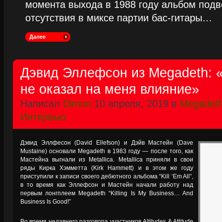
момента выхода в 1988 году альбом подве
отсутствия в миксе партии бас-гитары…
Далее
Дэвид Эллефсон из Megadeth:
не оказал на меня влияние»
Написал
Dimon
10 апреля, 2019 в
Megadet
Интервью
Дэвид Эллфесон (David Ellefson) и Дэйв Мастейн (Dave
Mustaine) основали Megadeth в 1983 году — после того, как
Мастейна выгнали из Metallica. Metallica приняли в свои
ряды Кирка Хэмметта (Kirk Hammett) и в этом же году
приступили к записи своего дебютного альбома “Kill ‘Em All”,
в то время как Эллефсон и Мастейн начали работу над
первым лонгплеем Megadeth “Killing Is My Business… And
Business Is Good!”
Во время недавнего разговора участников Altitudes & Attitude