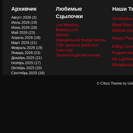
Архивчик
Любимые
Наши Т
Сцылочки
Август 2026
(3)
3D Metallic
Июль 2026
(19)
Metal
Black
Live Metallica
Июнь 2026
(18)
Metallica.com
Ellefson
Dec
Май 2026
(23)
Metclub
Апрель 2026
(18)
Heavy Pre
Официальный Форум Группы
Март 2026
(21)
Сайт фанатов Джейсона
Killing Cove
Февраль 2026
(19)
Ньюстеда
Puppets
Январь 2026
(23)
Mer
Энциклопедия Металлики
Декабрь 2025
(21)
the Lightnin
Ноябрь 2025
(17)
Metallica
К
Октябрь 2025
(20)
Сентябрь 2025
(18)
Август 2025
(22)
Июль 2025
(13)
©
Citrus Theme
by
Uni
Июнь 2025
(17)
Май 2025
(19)
Апрель 2025
(17)
Март 2025
(17)
Февраль 2025
(18)
Январь 2025
(18)
Декабрь 2024
(18)
Ноябрь 2024
(21)
Октябрь 2024
(24)