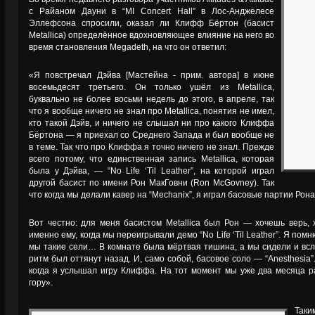
с Райаном Дауни в “MI Concert Hall” в Лос-Анджелесе
Эллефсона спросили, оказал ли Клифф Бёртон (басист
Metallica) определённое вдохновляющее влияние на него во
время становления Megadeth, на что он ответил:
«Я повстречал Дэйва [Мастейна - прим. автора] в июне
восемьдесят третьего. Он только ушёл из Metallica,
буквально не более восьми недель до этого, в апреле, так
что я вообще ничего не знал про Metallica, понятия не имел,
кто такой Дэйв, и ничего не слышал ни про какого Клиффа
Бёртона — я приехал со Среднего Запада и был вообще не
в теме. Так что про Клиффа я точно ничего не знал. Прежде
всего потому, что единственная запись Metallica, которая
была у Дэйвa, — “No Life ‘Til Leather”, на которой играл
другой басист по имени Рон МакГовни (Ron McGovney). Так
что когда мы делали кавер на “Mechanix”, я играл басовые партии Рон
Вот честно: для меня басистом Metallica был Рон — хочешь верь, 
именно ему, когда мы переигрывали демо “No Life ‘Til Leather”. Я помню 
мы такие сели… В комнате была мёртвая тишина, а мы сидели и всл
ритм был оттянут назад. И, само собой, басовое соло — “Anesthesia
когда я услышал игру Клиффа. На тот момент мы уже два месяца р
гору».
Таки