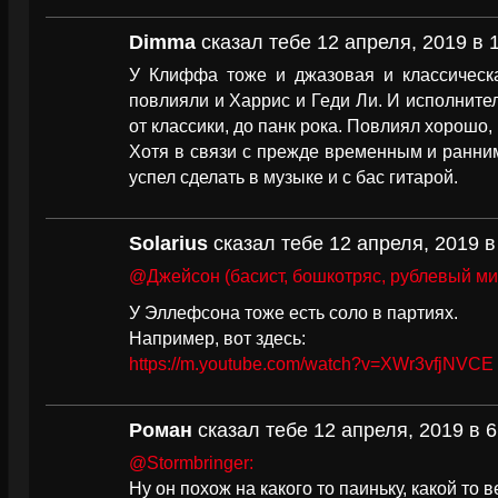
Dimma
сказал тебе 12 апреля, 2019 в 
У Клиффа тоже и джазовая и классическа
повлияли и Харрис и Геди Ли. И исполните
от классики, до панк рока. Повлиял хорошо,
Хотя в связи с прежде временным и ранни
успел сделать в музыке и с бас гитарой.
Solarius
сказал тебе 12 апреля, 2019 в
@Джейсон (басист, бошкотряс, рублевый ми
У Эллефсона тоже есть соло в партиях.
Например, вот здесь:
https://m.youtube.com/watch?v=XWr3vfjNVCE
Роман
сказал тебе 12 апреля, 2019 в 6
@Stormbringer:
Ну он похож на какого то паиньку, какой то 