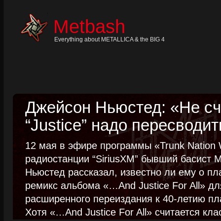
Skip
to
content
Metbash
Skip
to
navigation
Everything about METALLICA & the BIG 4
Skip
to
footer
Джейсон Ньюстед: «Не сч
“Justice” надо пересводит
12 мая в эфире программы «Trunk Nation W
радиостанции “SiriusXM” бывший басист M
Ньюстед рассказал, известно ли ему о пл
ремикс альбома «…And Justice For All» д
расширенного переиздания к 40-летию пла
Хотя «…And Justice For All» считается клас