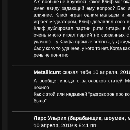
А я вообще не врублюсь какое Клиф мог ока
имел ввиду задающий ему вопрос? Бас и 
влияние. Клиф играл одним мальцем и ин
играет медиатором, Клиф добавлял соло в
Клиф дублировал партии ритм гитары в б
очень много играл партий не связанных с
удачно）, у Клифа прямые волосы, у Дэвид
бас у кого то удачнее, у кого то нет. Когда 
речь не понятно
Metallicunt
сказал тебе 10 апреля, 2019
А вообще, иногда с заголовков статей М
нехило
Как с этой или недавней “разговоров про к
было”
Ларс Ульрих (барабанщик, шоумен, 
10 апреля, 2019 в 8:41 пп