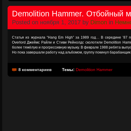
Demolition Hammer. Отбойный м
Posted on ноября 1, 2017 by
Dimon
in
Немно
Статья из журнала “Hang Em High” за 1989 год… В середине ’87 
Overlord Джеймс Райли и Стиви Рейнолдс сколотили Demolition Ham
более тяжёлую и прогрессивную музыку. В феврале 1988 ребята выпусти
Но пока завершали работу над альбомом, группу покинул барабанщик
8 комментариев
Темы:
Demolition Hammer