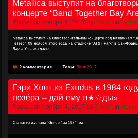
Metallica выступит на благотво
концерте “Band Together Bay Ar
Posted on ноября 4, 2017 by
Dimon
in
Metall
Metallica выступит на благотворительном концерте под названием “Ba
четверг, 09 ноября этого года на стадионе “AT&T Park” в Сан-Фра
Ларса Ульриха далее!
2 комментария
Темы:
Tour 2017
Гэри Холт из Exodus в 1984 год
позёра – дай ему п★☆ды»
Posted on ноября 4, 2017 by
Dimon
in
Немно
Статья из журнала “Grinder” за 1984 год…