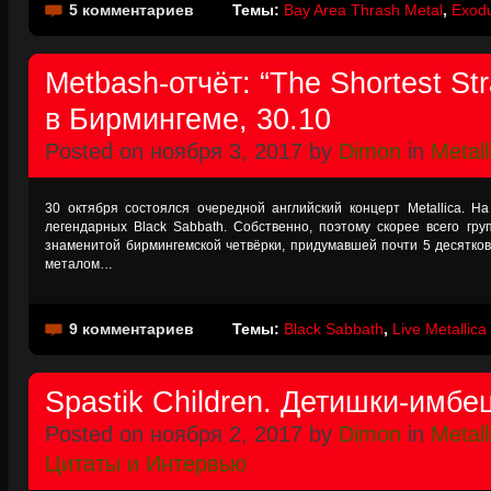
5 комментариев
Темы:
Bay Area Thrash Metal
,
Exod
Metbash-отчёт: “The Shortest Str
в Бирмингеме, 30.10
Posted on ноября 3, 2017 by
Dimon
in
Metall
30 октября состоялся очередной английский концерт Metallica. Н
легендарных Black Sabbath. Собственно, поэтому скорее всего гру
знаменитой бирмингемской четвёрки, придумавшей почти 5 десятков
металом…
9 комментариев
Темы:
Black Sabbath
,
Live Metallica
Spastik Children. Детишки-имбе
Posted on ноября 2, 2017 by
Dimon
in
Metall
Цитаты и Интервью