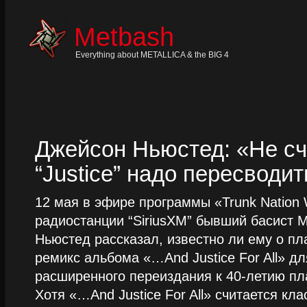
Skip
to
content
Metbash
Skip
to
navigation
Everything about METALLICA & the BIG 4
Skip
to
footer
Джейсон Ньюстед: «Не сч
“Justice” надо пересводит
12 мая в эфире программы «Trunk Nation W
радиостанции “SiriusXM” бывший басист M
Ньюстед рассказал, известно ли ему о пл
ремикс альбома «…And Justice For All» д
расширенного переиздания к 40-летию пла
Хотя «…And Justice For All» считается клас