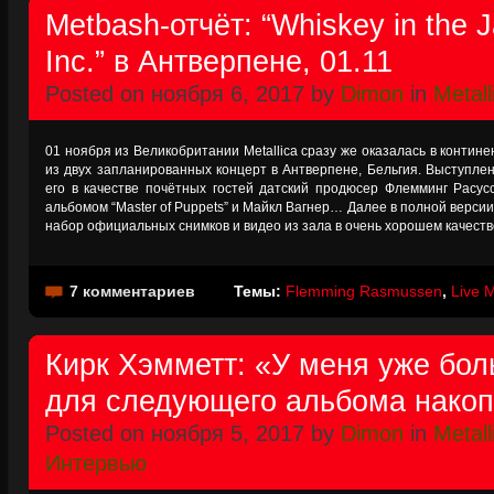
Metbash-отчёт: “Whiskey in the 
Inc.” в Антверпене, 01.11
Posted on ноября 6, 2017 by
Dimon
in
Metall
01 ноября из Великобритании Metallica сразу же оказалась в контин
из двух запланированных концерт в Антверпене, Бельгия. Выступле
его в качестве почётных гостей датский продюсер Флемминг Расу
альбомом “Master of Puppets” и Майкл Вагнер… Далее в полной верси
набор официальных снимков и видео из зала в очень хорошем качеств
7 комментариев
Темы:
Flemming Rasmussen
,
Live M
Кирк Хэмметт: «У меня уже бол
для следующего альбома нако
Posted on ноября 5, 2017 by
Dimon
in
Metall
Интервью