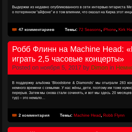
Выдержки из недавно опубликованного в сети интервью гитариста Ме
о потерянном “айфоне” и о том влиянии, что оказал на Кирка этот ин
47 комментариев
Темы:
72 Seasons
,
iPhone
,
Kirk H
Робб Флинн на Machine Head: 
играть 2,5 часовые концерты»
Posted on ноября 5, 2017 by
Dimon
in
Немно
В поддержку альбома ‘Bloodstone & Diamonds’ мы отыграли 283 ко
немного времени с семьями. У нас жёны, дети, поэтому им тоже нужн
перерыв. Затем мы снова стали сочинять, и вот мы здесь. 20 месяце
тур) – это немало…
2 комментария
Темы:
Machine Head
,
Robb Flynn