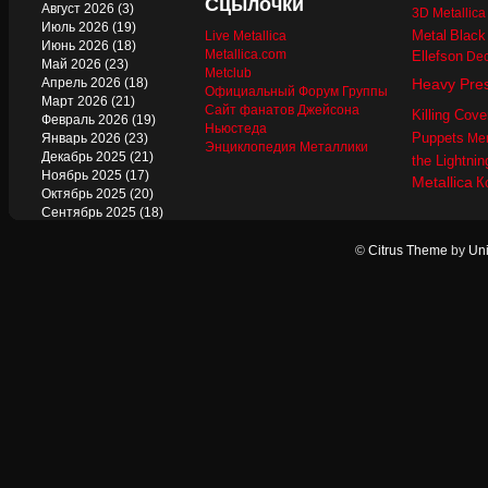
Сцылочки
Август 2026
(3)
3D Metallic
Июль 2026
(19)
Metal
Black
Live Metallica
Июнь 2026
(18)
Metallica.com
Ellefson
Dec
Май 2026
(23)
Metclub
Апрель 2026
(18)
Heavy Pre
Официальный Форум Группы
Март 2026
(21)
Сайт фанатов Джейсона
Killing Cove
Февраль 2026
(19)
Ньюстеда
Puppets
Январь 2026
(23)
Mer
Энциклопедия Металлики
Декабрь 2025
(21)
the Lightnin
Ноябрь 2025
(17)
Metallica
К
Октябрь 2025
(20)
Сентябрь 2025
(18)
Август 2025
(22)
Июль 2025
(13)
©
Citrus Theme
by
Uni
Июнь 2025
(17)
Май 2025
(19)
Апрель 2025
(17)
Март 2025
(17)
Февраль 2025
(18)
Январь 2025
(18)
Декабрь 2024
(18)
Ноябрь 2024
(21)
Октябрь 2024
(24)
Сентябрь 2024
(15)
Август 2024
(13)
Июль 2024
(12)