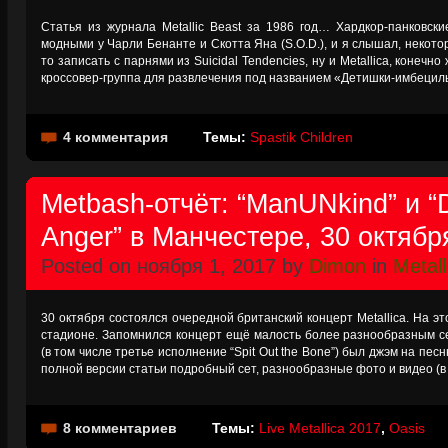
Статья из журнала Metallic Beast за 1986 год… Хардкор-панковски
модными у Чарли Бенанте и Скотта Яна (S.O.D.), и я слышал, некото
то записать с парнями из Suicidal Tendencies, ну и Metallica, конечно
кроссовер-группа для развлечения под названием «Детишки-имбецил
4 комментария
Темы:
Spastik Children
Metbash-отчёт: “ManUNkind” и “D
Anger” в Манчестере, 30 октябр
Posted on ноября 1, 2017 by
Dimon
in
Metall
30 октября состоялся очередной британский концерт Metallica. На э
стадионе. Запомнился концерт ещё малость более разнообразным се
(в том числе третье исполнение “Spit Out the Bone”) был джэм на песн
полной версии статьи подробный сет, разнообразные фото и видео (
8 комментариев
Темы:
Live Metallica 2017
,
Oasis