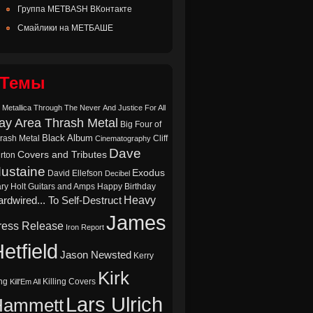
Группа METBASH ВКонтакте
Смайлики на МЕТБАШЕ
Темы
 Metallica Through The Never
And Justice For All
ay Area Thrash Metal
Big Four of
Black Album
rash Metal
Cliff
Cinematography
Dave
Covers and Tributes
rton
ustaine
Exodus
David Ellefson
Decibel
ry Holt
Guitars and Amps
Happy Birthday
Heavy
rdwired... To Self-Destruct
James
ress Release
Iron Report
etfield
Jason Newsted
Kerry
Kirk
ng
Killing Covers
Kill'Em All
Lars Ulrich
Hammett