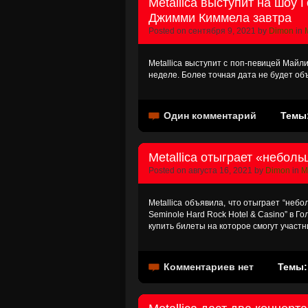
Metallica выступит на шоу
Джимми Киммела завтра
Posted on сентября 9, 2021 by
Dimon
in
Metallica выступит с поп-певицей Майл
неделе. Более точная дата не будет об
Один комментарий
Темы
Metallica отыграет «небол
Posted on августа 16, 2021 by
Dimon
in
M
Metallica объявила, что отыграет “небо
Seminole Hard Rock Hotel & Casino” в Г
купить билеты на которое смогут участ
Комментариев нет
Темы