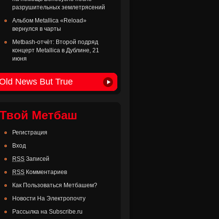
разрушительных землетрясений
Альбом Metallica «Reload»
вернулся в чарты
Metbash-отчёт: Второй подряд
концерт Metallica в Дублине, 21
июня
Old News But True
Твой Метбаш
Регистрация
Вход
RSS
Записей
RSS
Комментариев
Как Пользоваться Метбашем?
Новости На Электропочту
Рассылка на Subscribe.ru