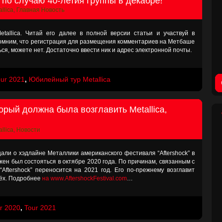
а по случаю 40-летия группы в декабре!
llica
,
Главная Новость
tallica. Читай его далее в полной версии статьи и участвуй в
омним, что регистрация для размещения комментариев на Метбаше
ся, можете нет. Достаточно ввести ник и адрес электронной почты.
our 2021
,
Юбилейный тур Metallica
торый должна была возглавить Metallica,
llica
,
Новости
ли о хэдлайне Металлики американского фестиваля “Aftershock” в
ен был состояться в октябре 2020 года. По причинам, связанным с
ftershock” переносится на 2021 год. Его по-прежнему возглавит
трёх. Подробнее
на www.AftershockFestival.com
…
r 2020
,
Tour 2021