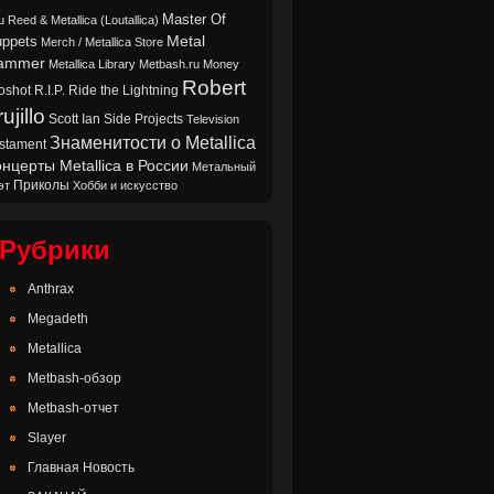
Master Of
u Reed & Metallica (Loutallica)
Metal
ppets
Merch / Metallica Store
ammer
Metallica Library
Metbash.ru
Money
Robert
oshot
Ride the Lightning
R.I.P.
ujillo
Scott Ian
Side Projects
Television
Знаменитости о Metallica
stament
нцерты Metallica в России
Метальный
Приколы
эт
Хобби и искусство
Рубрики
Anthrax
Megadeth
Metallica
Metbash-обзор
Metbash-отчет
Slayer
Главная Новость