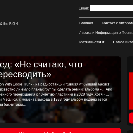
Email:
Главная
Контакт с Автора
& the BIG 4
Лирика и Информация о Песня
Метбаш-отчОт
Самое инте
д: «Не считаю, что
пересводить»
on With Eddie Trunk» на радиостанции “SiriusXM” бывший басист
, известно ли ему о планах группы сделать ремикс альбома «…And
иренного переиздания к 40-летию пластинки в 2028 году. Хотя «…
ой Metallica, с момента выхода в 1988 году альбом подвергается
тии бас-гитары…