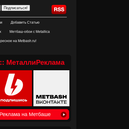
ми
Добавить Статью
х
Метбаш-обои с Metallica
ресное на Metbash.ru!
:: МеталлиРеклама
Реклама на Метбаше