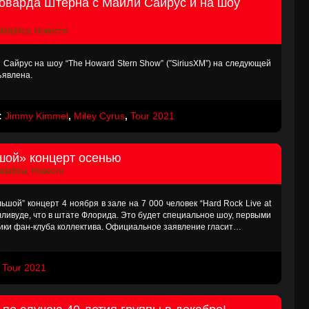
 Говарда Штерна с Майли Сайрус и на шоу
Metallica
,
Новости
и Сайрус на шоу “The Howard Stern Show” (”SiriusXM”) на следующей
ъявлена.
:
Jimmy Kimmel
,
Miley Cyrus
,
Tour 2021
ьшой» концерт осенью
etallica
,
Новости
льшой” концерт 4 ноября в зале на 7 000 человек “Hard Rock Live at
олливуде, что в штате Флорида. Это будет специальное шоу, первыми
ники фан-клуба коллектива. Официальное заявление гласит…
:
Tour 2021