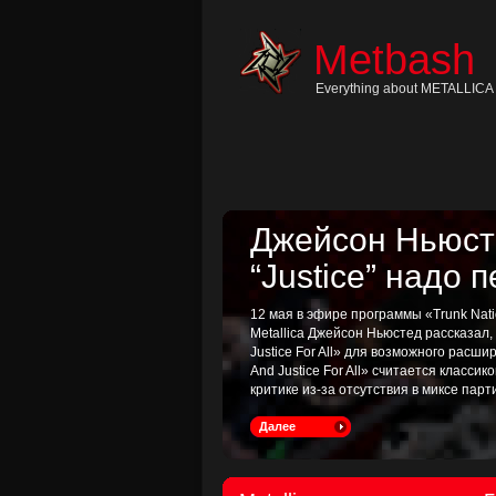
Skip
to
content
Metbash
Skip
to
navigation
Everything about METALLICA 
Skip
to
footer
Джейсон Ньюсте
“Justice” надо 
12 мая в эфире программы «Trunk Nati
Metallica Джейсон Ньюстед рассказал
Justice For All» для возможного расш
And Justice For All» считается классик
критике из-за отсутствия в миксе пар
Далее