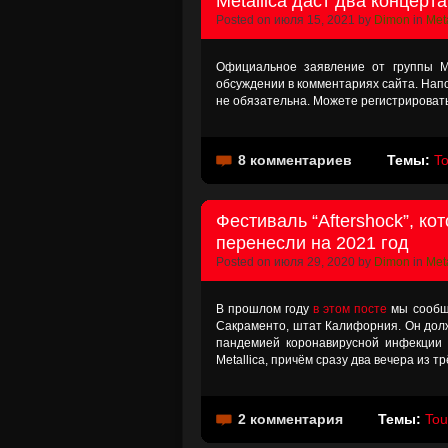
Metallica даст два концерт
Posted on июля 15, 2021 by
Dimon
in
Meta
Официальное заявление от группы Me
обсуждении в комментариях сайта. Нап
не обязательна. Можете регистрировать
8 комментариев
Темы:
T
Фестиваль “Aftershock”, ко
перенесли на 2021 год
Posted on июля 29, 2020 by
Dimon
in
Meta
В прошлом году
в этом посте
мы сообща
Сакраменто, штат Калифорния. Он долж
пандемией коронавирусной инфекции “A
Metallica, причём сразу два вечера из 
2 комментария
Темы:
Tou