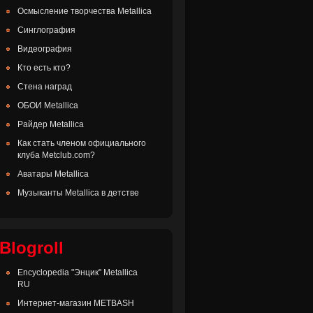
Осмысление творчества Metallica
Синглография
Видеография
Кто есть кто?
Стена наград
ОБОИ Metallica
Райдер Metallica
Как стать членом официального
клуба Metclub.com?
Аватары Metallica
Музыканты Metallica в детстве
Blogroll
Encyclopedia "Энцик" Metallica
RU
Интернет-магазин METBASH