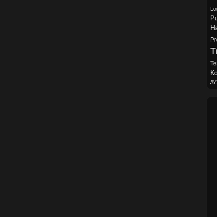
Lo
Pu
H
Pr
Tr
Te
Ко
ду