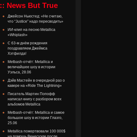
:: News But True
Джейсон Ньюстед: «Не считаю,
что “Justice” надо пересводить»
ИИ-клип на песню Metallica
«Whiplash»
С 63-м днём рождения
поздравляем Джеймса
Хэтфилда!
Metbash-отчёт: Metallica и
величайшее шоу в истории
Уэльса, 28.06
Дэйв Мастейн в очередной раз о
кавере на «Ride The Lightning»
Писатель Мартин Попофф
написал книгу с разбором всех
альбомов Metallica
Metbash-отчёт: Metallica и самое
большое шоу в истории Глазго,
25.06
Metallica пожертвовали 100 000$
на помощь Венесуэле после