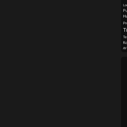
Lo
Pu
H
Pr
Tr
Te
Ко
ду