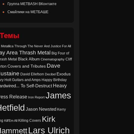
Группа METBASH ВКонтакте
Смайлики на МЕТБАШЕ
Темы
 Metallica Through The Never
And Justice For All
ay Area Thrash Metal
Big Four of
Black Album
rash Metal
Cliff
Cinematography
Dave
Covers and Tributes
rton
ustaine
Exodus
David Ellefson
Decibel
ry Holt
Guitars and Amps
Happy Birthday
Heavy
rdwired... To Self-Destruct
James
ress Release
Iron Report
etfield
Jason Newsted
Kerry
Kirk
ng
Killing Covers
Kill'Em All
Lars Ulrich
Hammett