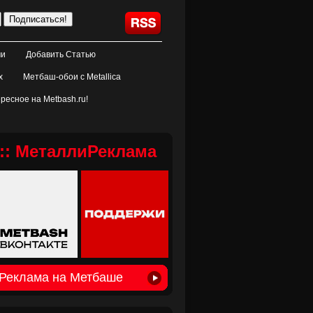
ми
Добавить Статью
х
Метбаш-обои с Metallica
ресное на Metbash.ru!
:: МеталлиРеклама
Реклама на Метбаше