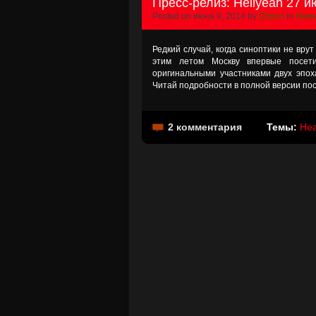
Пресс-релиз: Hellyeah 27 
Posted on июня 9, 2014 by
Dimon
in
Немн
Редкий случай, когда синоптики не вру
этим летом Москву впервые посети
оригинальными участниками двух эпоха
Читай подробности в полной версии пос
2 комментария
Темы:
Hea