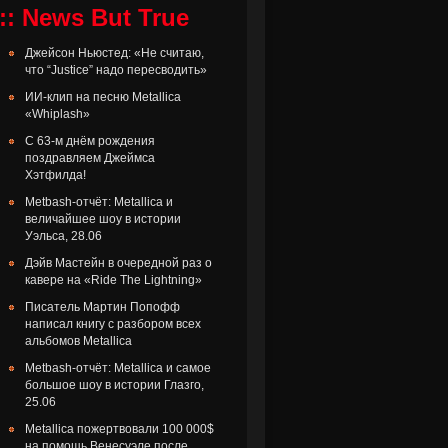
:: News But True
Джейсон Ньюстед: «Не считаю,
что “Justice” надо пересводить»
ИИ-клип на песню Metallica
«Whiplash»
С 63-м днём рождения
поздравляем Джеймса
Хэтфилда!
Metbash-отчёт: Metallica и
величайшее шоу в истории
Уэльса, 28.06
Дэйв Мастейн в очередной раз о
кавере на «Ride The Lightning»
Писатель Мартин Попофф
написал книгу с разбором всех
альбомов Metallica
Metbash-отчёт: Metallica и самое
большое шоу в истории Глазго,
25.06
Metallica пожертвовали 100 000$
на помощь Венесуэле после