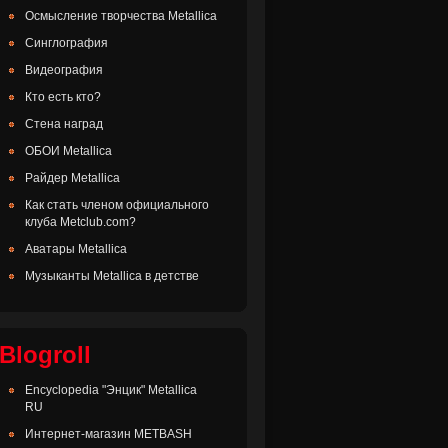
Осмысление творчества Metallica
Синглография
Видеография
Кто есть кто?
Стена наград
ОБОИ Metallica
Райдер Metallica
Как стать членом официального
клуба Metclub.com?
Аватары Metallica
Музыканты Metallica в детстве
Blogroll
Encyclopedia "Энцик" Metallica
RU
Интернет-магазин METBASH