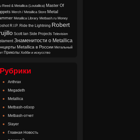
Master Of
u Reed & Metallica (Loutallica)
Metal
ppets
Merch / Metallica Store
ammer
Metallica Library
Metbash.ru
Money
Robert
oshot
Ride the Lightning
R.I.P.
ujillo
Scott Ian
Side Projects
Television
Знаменитости о Metallica
stament
нцерты Metallica в России
Метальный
Приколы
эт
Хобби и искусство
Рубрики
Anthrax
Megadeth
Metallica
Metbash-обзор
Metbash-отчет
Slayer
Главная Новость