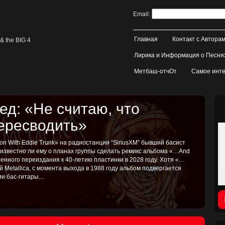
Email:
Главная
Контакт с Автора
& the BIG 4
Лирика и Информация о Песня
Метбаш-отчОт
Самое инте
д: «Не считаю, что
пересводить»
on With Eddie Trunk» на радиостанции “SiriusXM” бывший басист
, известно ли ему о планах группы сделать ремикс альбома «…And
иренного переиздания к 40-летию пластинки в 2028 году. Хотя «…
ой Metallica, с момента выхода в 1988 году альбом подвергается
тии бас-гитары…