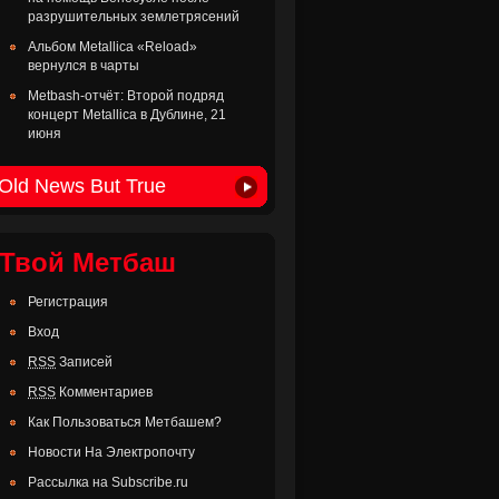
разрушительных землетрясений
Альбом Metallica «Reload»
вернулся в чарты
Metbash-отчёт: Второй подряд
концерт Metallica в Дублине, 21
июня
Old News But True
Твой Метбаш
Регистрация
Вход
RSS
Записей
RSS
Комментариев
Как Пользоваться Метбашем?
Новости На Электропочту
Рассылка на Subscribe.ru