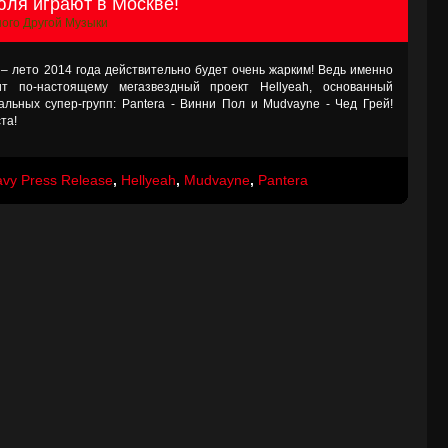
июля играют в Москве!
ого Другой Музыки
т – лето 2014 года действительно будет очень жарким! Ведь именно
т по-настоящему мегазвездный проект Hellyeah, основанный
льных супер-групп: Pantera - Винни Пол и Mudvayne - Чед Грей!
та!
vy Press Release
,
Hellyeah
,
Mudvayne
,
Pantera