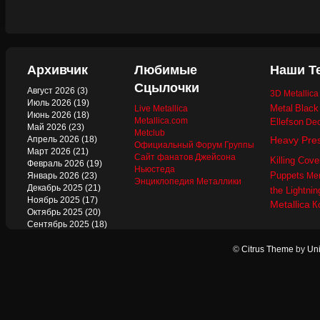
Архивчик
Любимые
Наши Т
Сцылочки
Август 2026
(3)
3D Metallic
Июль 2026
(19)
Metal
Black
Live Metallica
Июнь 2026
(18)
Metallica.com
Ellefson
Dec
Май 2026
(23)
Metclub
Апрель 2026
(18)
Heavy Pre
Официальный Форум Группы
Март 2026
(21)
Сайт фанатов Джейсона
Killing Cove
Февраль 2026
(19)
Ньюстеда
Puppets
Январь 2026
(23)
Mer
Энциклопедия Металлики
Декабрь 2025
(21)
the Lightnin
Ноябрь 2025
(17)
Metallica
К
Октябрь 2025
(20)
Сентябрь 2025
(18)
Август 2025
(22)
Июль 2025
(13)
©
Citrus Theme
by
Uni
Июнь 2025
(17)
Май 2025
(19)
Апрель 2025
(17)
Март 2025
(17)
Февраль 2025
(18)