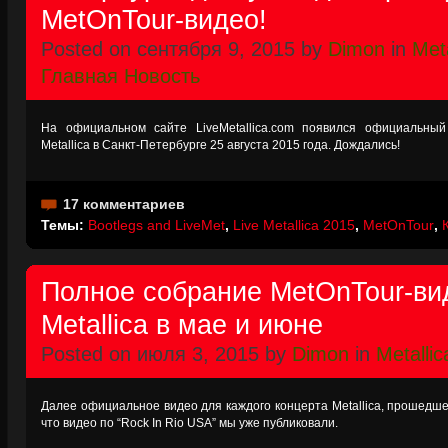
MetOnTour-видео!
Posted on сентября 9, 2015 by
Dimon
in
Meta
Главная Новость
На официальном сайте LiveMetallica.com появился официальный
Metallica в Санкт-Петербурге 25 августа 2015 года. Дождались!
17 комментариев
Темы:
Bootlegs and LiveMet
,
Live Metallica 2015
,
MetOnTour
,
Полное собрание MetOnTour-ви
Metallica в мае и июне
Posted on июля 3, 2015 by
Dimon
in
Metallic
Далее официальное видео для каждого концерта Metallica, прошедше
что видео по “Rock In Rio USA” мы уже публиковали.