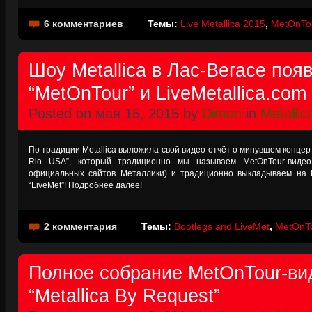
6 комментариев
Темы:
Live Metallica 2015
,
MetOnTo
Шоу Metallica в Лас-Вегасе поя
“MetOnTour” и LiveMetallica.com
Posted on мая 15, 2015 by
Dimon
in
Metallic
По традиции Metallica выложила свой видео-отчёт о минувшем концерт
Rio USA”, который традиционно мы называем MetOnTour-видео
официальных сайтов Металлики) и традиционно выкладываем на 
“LiveMet”! Подробнее далее!
2 комментария
Темы:
Bootlegs and LiveMet
,
MetOnT
Полное собрание MetOnTour-ви
“Metallica By Request”