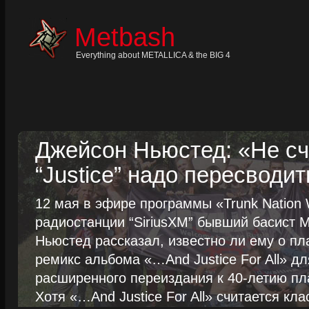
Skip
to
content
Metbash
Skip
to
navigation
Everything about METALLICA & the BIG 4
Skip
to
footer
Джейсон Ньюстед: «Не сч
“Justice” надо пересводит
12 мая в эфире программы «Trunk Nation W
радиостанции “SiriusXM” бывший басист M
Ньюстед рассказал, известно ли ему о пл
ремикс альбома «…And Justice For All» д
расширенного переиздания к 40-летию пла
Хотя «…And Justice For All» считается клас