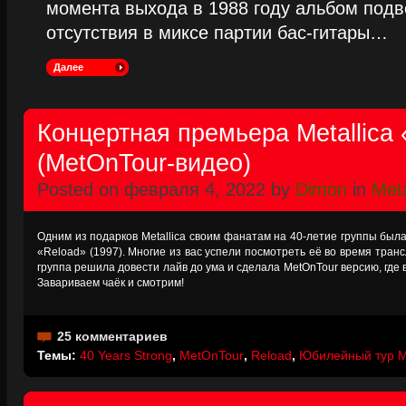
момента выхода в 1988 году альбом подве
отсутствия в миксе партии бас-гитары…
Далее
Концертная премьера Metallica 
(MetOnTour-видео)
Posted on февраля 4, 2022 by
Dimon
in
Meta
Одним из подарков Metallica своим фанатам на 40-летие группы была
«Reload» (1997). Многие из вас успели посмотреть её во время тран
группа решила довести лайв до ума и сделала MetOnTour версию, где 
Завариваем чаёк и смотрим!
25 комментариев
Темы:
40 Years Strong
,
MetOnTour
,
Reload
,
Юбилейный тур Me