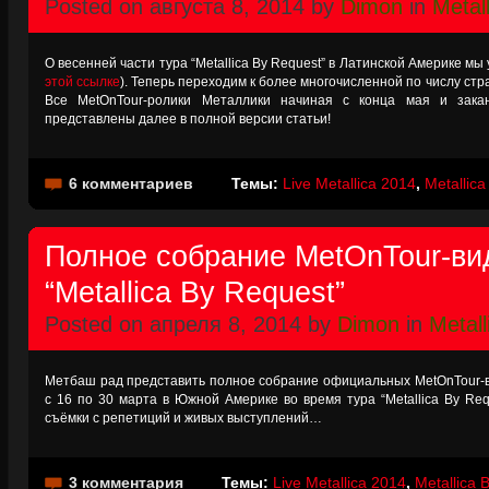
Posted on августа 8, 2014 by
Dimon
in
Metall
О весенней части тура “Metallica By Request” в Латинской Америке мы
этой ссылке
). Теперь переходим к более многочисленной по числу стра
Все MetOnTour-ролики Металлики начиная с конца мая и зака
представлены далее в полной версии статьи!
6 комментариев
Темы:
Live Metallica 2014
,
Metallic
Полное собрание MetOnTour-ви
“Metallica By Request”
Posted on апреля 8, 2014 by
Dimon
in
Metall
Метбаш рад представить полное собрание официальных MetOnTour-ви
с 16 по 30 марта в Южной Америке во время тура “Metallica By Re
съёмки с репетиций и живых выступлений…
3 комментария
Темы:
Live Metallica 2014
,
Metallica 