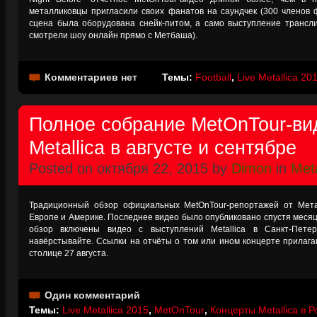
металликовцы пригласили своих фанатов на саундчек (300 членов 
сцена была оборудована снейк-питом, а само выступление трансли
смотрели шоу онлайн прямо с Метбаша).
Комментариев нет
Темы:
Football
,
Live Metallica 20
Полное собрание MetOnTour-ви
Metallica в августе и сентябре
Posted on октября 22, 2015 by
Dimon
in
Meta
Традиционный обзор официальных MetOnTour-репортажей от Мета
Европе и Америке. Последнее видео было опубликовано спустя месяц 
обзор включены видео с выступлений Metallica в Санкт-Пете
навёрстывайте. Ссылки на отчёты о том или ином концерте прилага
столице 27 августа.
Один комментарий
Темы:
Live Metallica 2015
,
MetOnTour
,
Концерты Metallica в Р