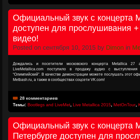
Официальный звук с концерта Me
доступен для прослушивания +
видео!
Posted on сентября 10, 2015 by
Dimon
in
Me
Дождались и посетители московского концерта Metallica 27 
LiveMetallica.com поступило в продажу аудио с выступления
“Олимпийский”. В качестве демонстрации можете послушать этот оф
Metbash.ru, а также в сообществах соцсети VK.com!
28 комментариев
Темы:
Bootlegs and LiveMet
,
Live Metallica 2015
,
MetOnTour
,
Официальный звук с концерта Me
Петербурге доступен для прос