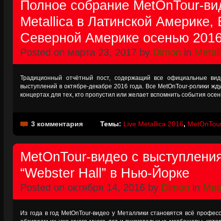
Полное собрание MetOnTour-ви
Metallica в Латинской Америке,
Северной Америке осенью 2016
Posted on марта 23, 2017 by
Dimon
in
Metall
Традиционный отчётный пост, содержащий все официальные виде
выступлений в октябре-декабре 2016 года. Все MetOnTour-ролики жду
концертах для тех, кто пропустил или желает вспомнить события ос
3 комментария
Темы:
Live Metallica 2016
,
MetOnTou
MetOnTour-видео с выступления 
“Webster Hall” в Нью-Йорке
Posted on октября 14, 2016 by
Dimon
in
Meta
Из года в год MetOnTour-видео у Металлики становятся всё профе