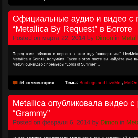
Официальные аудио и видео с 
“Metallica By Request” в Боготе
Posted on марта 22, 2014 by
Dimon
in
Metall
Перед вами обложка с первого в этом году “концертника” LiveMeta
Metallica в Боготе, Колумбия. Также в этом посте вы найдёте уже
MetOnTour-видео с премьеры “Lords of Summer“…
54 комментария
Темы:
Bootlegs and LiveMet
,
MetOn
Metallica опубликовала видео с
“Grammy”
Posted on февраля 6, 2014 by
Dimon
in
Meta