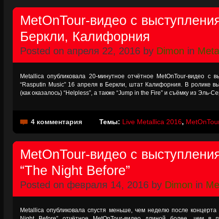
MetOnTour-видео с выступления 
Беркли, Калифорния
Posted on апреля 22, 2016 by
Dimon
in
Metal
Metallica опубликовала 20-минутное отчётное MetOnTour-видео с 
“Rasputin Music” 16 апреля в Беркли, штат Калифорния. В ролике 
(как оказалось) “Helpless”, а также “Jump in the Fire” и съёмку из Эл
4 комментария
Темы:
Live Metallica 2016
,
MetOnTou
MetOnTour-видео с выступлени
“The Night Before”
Posted on февраля 14, 2016 by
Dimon
in
Met
Metallica опубликовала спустя меньше, чем неделю после концерта
Night Before” отчётное MetOnTour-видео длиной более, чем в 