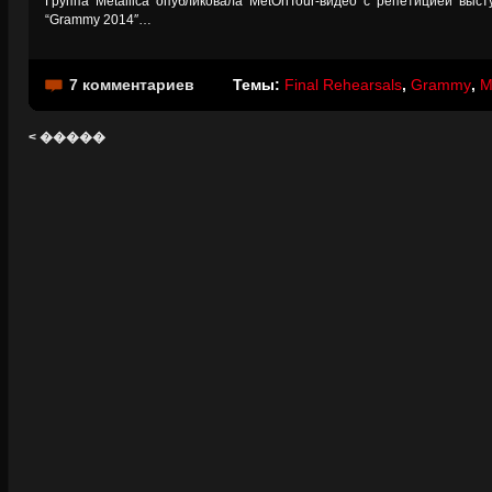
Группа Metallica опубликовала MetOnTour-видео с репетицией вы
“Grammy 2014″…
7 комментариев
Темы:
Final Rehearsals
,
Grammy
,
M
< �����