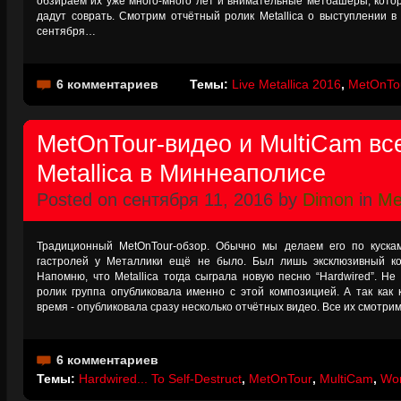
обзираем их уже много-много лет и внимательные метбашеры, котор
дадут соврать. Смотрим отчётный ролик Metallica о выступлении в 
сентября…
6 комментариев
Темы:
Live Metallica 2016
,
MetOnTo
MetOnTour-видео и MultiCam вс
Metallica в Миннеаполисе
Posted on сентября 11, 2016 by
Dimon
in
Met
Традиционный MetOnTour-обзор. Обычно мы делаем его по кускам
гастролей у Металлики ещё не было. Был лишь эксклюзивный ко
Напомню, что Metallica тогда сыграла новую песню “Hardwired”. Не
ролик группа опубликовала именно с этой композицией. А так как
время - опубликовала сразу несколько отчётных видео. Все их смотрим
6 комментариев
Темы:
Hardwired... To Self-Destruct
,
MetOnTour
,
MultiCam
,
Wor