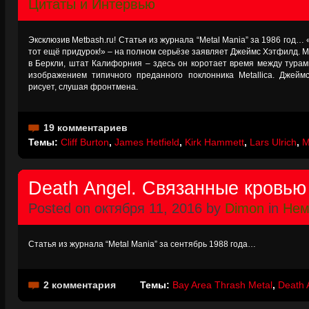
Цитаты и Интервью
Эксклюзив Metbash.ru! Статья из журнала “Metal Mania” за 1986 год… 
тот ещё придурок!» – на полном серьёзе заявляет Джеймс Хэтфилд. 
в Беркли, штат Калифорния – здесь он коротает время между турам
изображением типичного преданного поклонника Metallica. Джейм
рисует, слушая фронтмена.
19 комментариев
Темы:
Cliff Burton
,
James Hetfield
,
Kirk Hammett
,
Lars Ulrich
,
M
Death Angel. Связанные кровью
Posted on октября 11, 2016 by
Dimon
in
Нем
Статья из журнала “Metal Mania” за сентябрь 1988 года…
2 комментария
Темы:
Bay Area Thrash Metal
,
Death 