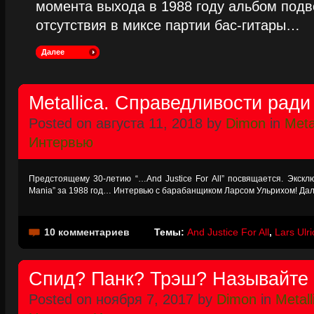
момента выхода в 1988 году альбом подве
отсутствия в миксе партии бас-гитары…
Далее
Metallica. Справедливости ради
Posted on августа 11, 2018 by
Dimon
in
Meta
Интервью
Предстоящему 30-летию “…And Justice For All” посвящается. Экскл
Mania” за 1988 год… Интервью с барабанщиком Ларсом Ульрихом! Дале
10 комментариев
Темы:
And Justice For All
,
Lars Ulri
Спид? Панк? Трэш? Называйте н
Posted on ноября 7, 2017 by
Dimon
in
Metall