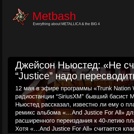
Skip
to
content
Metbash
Skip
to
navigation
Everything about METALLICA & the BIG 4
Skip
to
footer
Джейсон Ньюстед: «Не сч
“Justice” надо пересводит
12 мая в эфире программы «Trunk Nation W
радиостанции “SiriusXM” бывший басист M
Ньюстед рассказал, известно ли ему о пл
ремикс альбома «…And Justice For All» д
расширенного переиздания к 40-летию пла
Хотя «…And Justice For All» считается клас