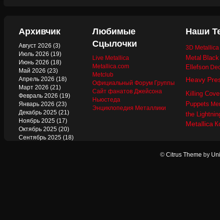
Архивчик
Любимые
Наши Т
Сцылочки
Август 2026
(3)
3D Metallic
Июль 2026
(19)
Metal
Black
Live Metallica
Июнь 2026
(18)
Metallica.com
Ellefson
Dec
Май 2026
(23)
Metclub
Апрель 2026
(18)
Heavy Pre
Официальный Форум Группы
Март 2026
(21)
Сайт фанатов Джейсона
Killing Cove
Февраль 2026
(19)
Ньюстеда
Puppets
Январь 2026
(23)
Mer
Энциклопедия Металлики
Декабрь 2025
(21)
the Lightnin
Ноябрь 2025
(17)
Metallica
К
Октябрь 2025
(20)
Сентябрь 2025
(18)
Август 2025
(22)
Июль 2025
(13)
©
Citrus Theme
by
Uni
Июнь 2025
(17)
Май 2025
(19)
Апрель 2025
(17)
Март 2025
(17)
Февраль 2025
(18)
Январь 2025
(18)
Декабрь 2024
(18)