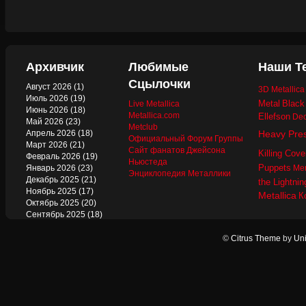
Архивчик
Любимые
Наши Т
Сцылочки
Август 2026
(1)
3D Metallic
Июль 2026
(19)
Metal
Black
Live Metallica
Июнь 2026
(18)
Metallica.com
Ellefson
Dec
Май 2026
(23)
Metclub
Апрель 2026
(18)
Heavy Pre
Официальный Форум Группы
Март 2026
(21)
Сайт фанатов Джейсона
Killing Cove
Февраль 2026
(19)
Ньюстеда
Puppets
Январь 2026
(23)
Mer
Энциклопедия Металлики
Декабрь 2025
(21)
the Lightnin
Ноябрь 2025
(17)
Metallica
К
Октябрь 2025
(20)
Сентябрь 2025
(18)
Август 2025
(22)
Июль 2025
(13)
©
Citrus Theme
by
Uni
Июнь 2025
(17)
Май 2025
(19)
Апрель 2025
(17)
Март 2025
(17)
Февраль 2025
(18)