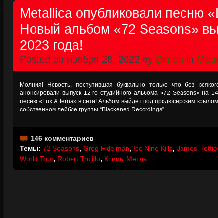
Metallica опубликовали песню «
Новый альбом «72 Seasons» вы
2023 года!
Posted on ноября 28, 2022 by
Dimon
in
Metal
Молния! Новость, поступившая буквально только что без всякого
анонсировали выпуск 12-го студийного альбома «72 Seasons» на 14
песню «Lux Æterna» в сети! Альбом выйдет под продюсерским крылом 
собственном лейбле группы “Blackened Recordings”.
146 комментариев
Темы:
72 Seasons
,
Greg Fidelman
,
Ice Nine Kills
,
James Hetfie
World Tour
,
Robert Trujillo
,
Клипы Метлы