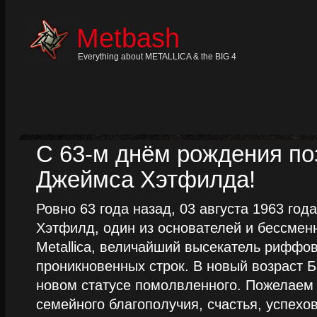
Skip
to
content
Metbash
Skip
to
navigation
Everything about METALLICA & the BIG 4
Skip
to
footer
С 63-м днём рождения п
Джеймса Хэтфилда!
Ровно 63 года назад, 03 августа 1963 го
Хэтфилд, один из основателей и бессме
Metallica, величайший высекатель риффо
проникновенных строк. В новый возраст Б
новом статусе помолвленного. Пожелаем
семейного благополучия, счастья, успехов