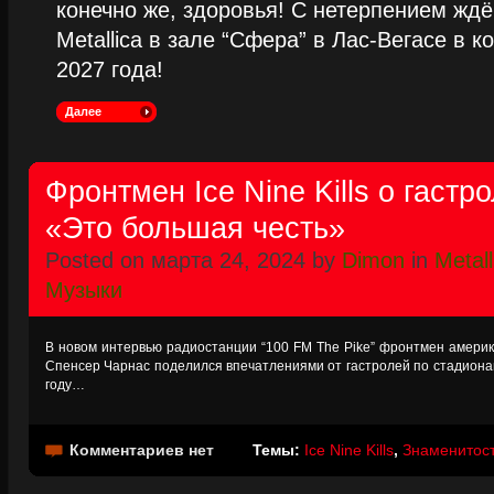
конечно же, здоровья! С нетерпением жд
Metallica в зале “Сфера” в Лас-Вегасе в к
2027 года!
Далее
Фронтмен Ice Nine Kills о гастро
«Это большая честь»
Posted on марта 24, 2024 by
Dimon
in
Metall
Музыки
В новом интервью радиостанции “100 FM The Pike” фронтмен американ
Спенсер Чарнас поделился впечатлениями от гастролей по стадионам 
году…
Комментариев нет
Темы:
Ice Nine Kills
,
Знаменитости