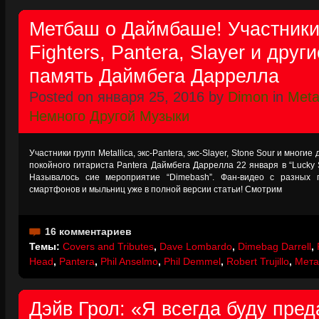
Метбаш о Даймбаше! Участники 
Fighters, Pantera, Slayer и друг
память Даймбега Даррелла
Posted on января 25, 2016 by
Dimon
in
Metal
Немного Другой Музыки
Участники групп Metallica, экс-Pantera, экс-Slayer, Stone Sour и многи
покойного гитариста Pantera Даймбега Даррелла 22 января в “Lucky S
Называлось сие мероприятие “Dimebash”. Фан-видео с разных
смартфонов и мыльниц уже в полной версии статьи! Смотрим
16 комментариев
Темы:
Covers and Tributes
,
Dave Lombardo
,
Dimebag Darrell
,
Head
,
Pantera
,
Phil Anselmo
,
Phil Demmel
,
Robert Trujillo
,
Мета
Дэйв Грол: «Я всегда буду пре