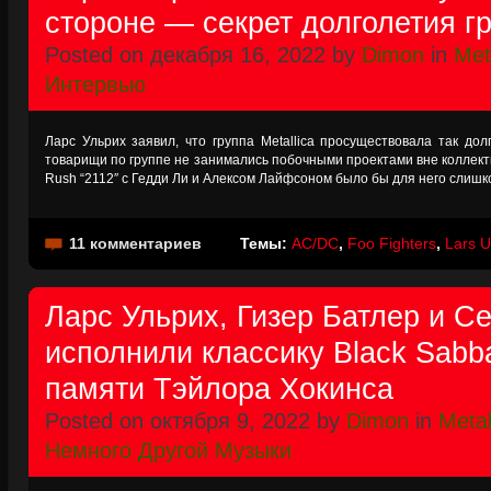
стороне — секрет долголетия г
Posted on декабря 16, 2022 by
Dimon
in
Met
Интервью
Ларс Ульрих заявил, что группа Metallica просуществовала так долг
товарищи по группе не занимались побочными проектами вне коллекти
Rush “2112″ с Гедди Ли и Алексом Лайфсоном было бы для него слиш
11 комментариев
Темы:
AC/DC
,
Foo Fighters
,
Lars U
Ларс Ульрих, Гизер Батлер и С
исполнили классику Black Sabb
памяти Тэйлора Хокинса
Posted on октября 9, 2022 by
Dimon
in
Metal
Немного Другой Музыки