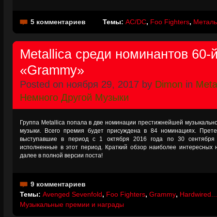
5 комментариев
Темы:
AC/DC
,
Foo Fighters
,
Металь
Metallica среди номинантов 60-
«Grammy»
Posted on ноября 29, 2017 by
Dimon
in
Metal
Немного Другой Музыки
Группа Metallica попала в две номинации престижнейшей музыкальной
музыки. Всего премия будет присуждена в 84 номинациях. Прете
выступавшие в период с 1 октября 2016 года по 30 сентября 
исполненные в этот период. Краткий обзор наиболее интересных
далее в полной версии поста!
9 комментариев
Темы:
Avenged Sevenfold
,
Foo Fighters
,
Grammy
,
Hardwired...
Музыкальные премии и награды