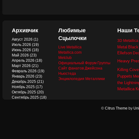
Архивчик
Любимые
Наши Т
Сцылочки
Август 2026
(1)
3D Metallic
Июль 2026
(19)
Metal
Black
Live Metallica
Июнь 2026
(18)
Metallica.com
Ellefson
Dec
Май 2026
(23)
Metclub
Апрель 2026
(18)
Heavy Pre
Официальный Форум Группы
Март 2026
(21)
Сайт фанатов Джейсона
Killing Cove
Февраль 2026
(19)
Ньюстеда
Puppets
Январь 2026
(23)
Mer
Энциклопедия Металлики
Декабрь 2025
(21)
the Lightnin
Ноябрь 2025
(17)
Metallica
К
Октябрь 2025
(20)
Сентябрь 2025
(18)
Август 2025
(22)
Июль 2025
(13)
©
Citrus Theme
by
Uni
Июнь 2025
(17)
Май 2025
(19)
Апрель 2025
(17)
Март 2025
(17)
Февраль 2025
(18)