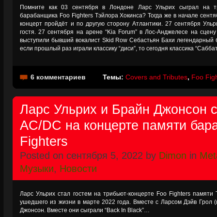
Помните как 03 сентября в Лондоне Ларс Ульрих сыграл на т
барабанщика Foo Fighters Тэйлора Хокинса? Тогда же в начале сен
концерт пройдёт и по другую сторону Атлантики. 27 сентября Ульр
гостя. 27 сентября на арене “Kia Forum” в Лос-Анджелесе на сцену
выступили бывший вокалист Skid Row Себастьян Бахи легендарный б
если прошлый раз играли классику “диси”, то сегодня классика “Саббат”
6 комментариев
Темы:
Covers and Tributes
,
Foo Fig
Ларс Ульрих и Брайн Джонсон 
AC/DC на концерте памяти бар
Fighters
Posted on сентября 5, 2022 by
Dimon
in
Meta
Музыки
,
Новости
Ларс Ульрих стал гостем на трибьют-концерте Foo Fighters памяти
ушедшего из жизни в марте 2022 года. Вместе с Ларсом Дэйв Грол 
Джонсон. Вместе они сыграли “Back In Black”…