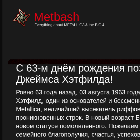
Skip
to
content
Metbash
Skip
to
navigation
Everything about METALLICA & the BIG 4
Skip
to
footer
С 63-м днём рождения п
Джеймса Хэтфилда!
Ровно 63 года назад, 03 августа 1963 го
Хэтфилд, один из основателей и бессме
Metallica, величайший высекатель риффо
проникновенных строк. В новый возраст Б
новом статусе помолвленного. Пожелаем
семейного благополучия, счастья, успехов