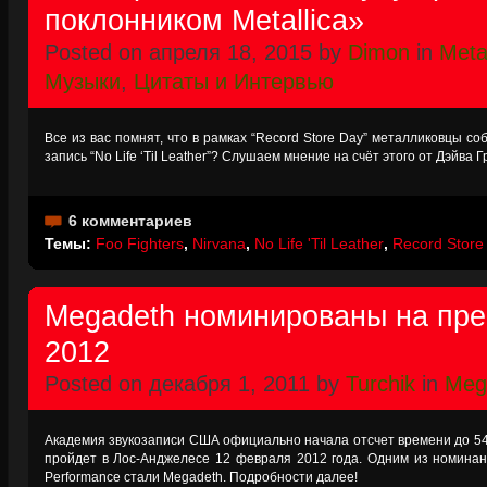
поклонником Metallica»
Posted on апреля 18, 2015 by
Dimon
in
Metal
Музыки
,
Цитаты и Интервью
Все из вас помнят, что в рамках “Record Store Day” металликовцы с
запись “No Life ‘Til Leather”? Слушаем мнение на счёт этого от Дэйва Гр
6 комментариев
Темы:
Foo Fighters
,
Nirvana
,
No Life 'Til Leather
,
Record Store
Megadeth номинированы на пр
2012
Posted on декабря 1, 2011 by
Turchik
in
Meg
Академия звукозаписи США официально начала отсчет времени до 54
пройдет в Лос-Анджелесе 12 февраля 2012 года. Одним из номинант
Performance стали Megadeth. Подробности далее!