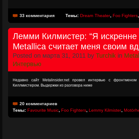
33 комментария
Темы:
Dream Theater
,
Foo Fighters
Лемми Килмистер: “Я искренне 
Metallica считает меня своим в
Posted on марта 31, 2011 by
Turchik
in
Metal
Интервью
Недавно сайт Metalinsider.net провел интервью с фронтмен
Киллмистером. Выдержки из разговора ниже
20 комментариев
Темы:
Favourite Music
,
Foo Fighters
,
Lemmy Kilmister
,
Motörh