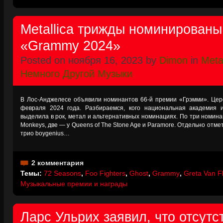
Metallica трижды номинирован
«Grammy 2024»
Posted on ноября 16, 2023 by
Dimon
in
Metal
Немного Другой Музыки
В Лос-Анджелесе объявили номинантов 66-й премии «Грэмми». Цер
февраля 2024 года. Разбираемся, кого национальная академия 
выделила в рок, метал и альтернативных номинациях. По три номинации
Monkeys, две — у Queens of The Stone Age и Paramore. Отдельно отме
трио boygenius…
2 комментария
Темы:
72 Seasons
,
Foo Fighters
,
Ghost
,
Grammy
,
Greta Van F
Музыкальные премии и награды
Ларс Ульрих заявил, что отсутс