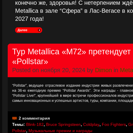
конечно же, здоровья! С нетерпением жд
Metallica в зале “Сфера” в Лас-Вегасе в к
2027 года!
Далее
Тур Metallica «M72» претендует
«Pollstar»
Posted on ноября 20, 2024 by
Dimon
in
Metal
“Pollstar”, ведущее отраслевое издание индустрии живых развлечен
на 36-ю ежегодную премию “Pollstar Awards”. Эти награды - главн
“Pollstar Live!”, крупнейшей в мире встречи профессионалов индуст
самых инновационных и успешных артистов, туры, компании, площад
2 комментария
Темы:
Blink-182
,
Bruce Springsteen
,
Coldplay
,
Foo Fighters
,
Gr
Pollstar
,
Музыкальные премии и награды