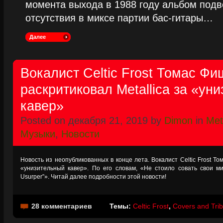
момента выхода в 1988 году альбом подве
отсутствия в миксе партии бас-гитары…
Далее
Вокалист Celtic Frost Томас Ф
раскритиковал Metallica за «ун
кавер»
Posted on декабря 21, 2019 by
Dimon
in
Met
Музыки
,
Новости
Новость из неопубликованных в конце лета. Вокалист Celtic Frost То
«унизительный кавер». По его словам, «Не стоило совать свои м
Usurper”». Читай далее подробности этой новости!
28 комментариев
Темы:
Celtic Frost
,
Covers and Tri