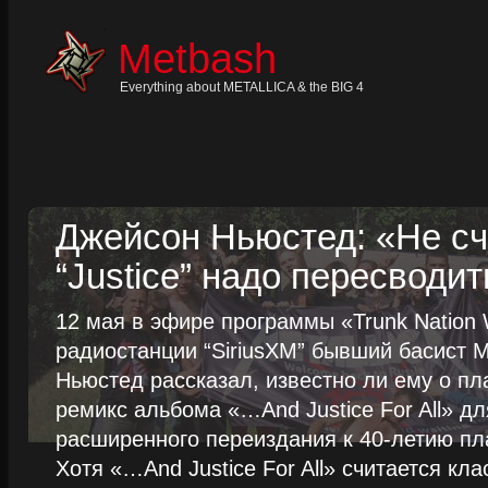
Skip
to
content
Metbash
Skip
to
navigation
Everything about METALLICA & the BIG 4
Skip
to
footer
Джейсон Ньюстед: «Не сч
“Justice” надо пересводит
12 мая в эфире программы «Trunk Nation W
радиостанции “SiriusXM” бывший басист M
Ньюстед рассказал, известно ли ему о пл
ремикс альбома «…And Justice For All» д
расширенного переиздания к 40-летию пла
Хотя «…And Justice For All» считается клас