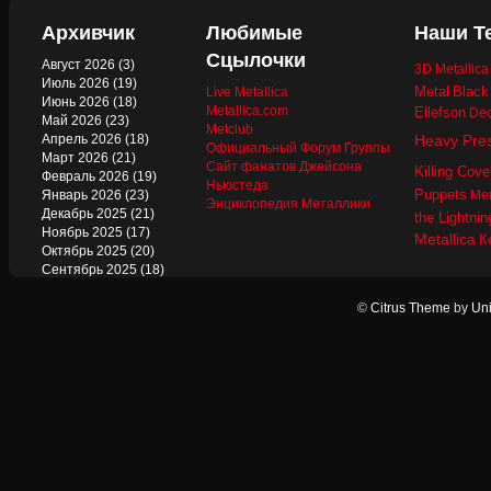
Архивчик
Любимые
Наши Т
Сцылочки
Август 2026
(3)
3D Metallic
Июль 2026
(19)
Metal
Black
Live Metallica
Июнь 2026
(18)
Metallica.com
Ellefson
Dec
Май 2026
(23)
Metclub
Апрель 2026
(18)
Heavy Pre
Официальный Форум Группы
Март 2026
(21)
Сайт фанатов Джейсона
Killing Cove
Февраль 2026
(19)
Ньюстеда
Puppets
Январь 2026
(23)
Mer
Энциклопедия Металлики
Декабрь 2025
(21)
the Lightnin
Ноябрь 2025
(17)
Metallica
К
Октябрь 2025
(20)
Сентябрь 2025
(18)
Август 2025
(22)
Июль 2025
(13)
©
Citrus Theme
by
Uni
Июнь 2025
(17)
Май 2025
(19)
Апрель 2025
(17)
Март 2025
(17)
Февраль 2025
(18)
Январь 2025
(18)
Декабрь 2024
(18)
Ноябрь 2024
(21)
Октябрь 2024
(24)