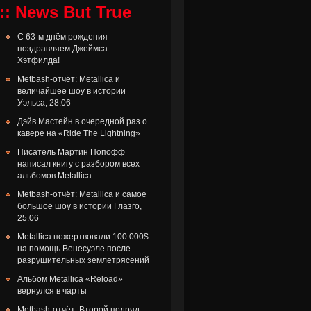
:: News But True
С 63-м днём рождения
поздравляем Джеймса
Хэтфилда!
Metbash-отчёт: Metallica и
величайшее шоу в истории
Уэльса, 28.06
Дэйв Мастейн в очередной раз о
кавере на «Ride The Lightning»
Писатель Мартин Попофф
написал книгу с разбором всех
альбомов Metallica
Metbash-отчёт: Metallica и самое
большое шоу в истории Глазго,
25.06
Metallica пожертвовали 100 000$
на помощь Венесуэле после
разрушительных землетрясений
Альбом Metallica «Reload»
вернулся в чарты
Metbash-отчёт: Второй подряд