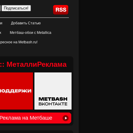
ми
Добавить Статью
х
Метбаш-обои с Metallica
ресное на Metbash.ru!
:: МеталлиРеклама
Реклама на Метбаше