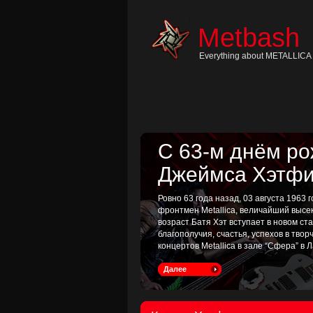
Skip
to
content
Metbash
Skip
to
navigation
Everything about METALLICA 
Skip
to
footer
С 63-м днём р
Джеймса Хэтфи
Ровно 63 года назад, 03 августа 1963
фронтмен Metallica, величайший высе
возраст Батя Хэт вступает в новом с
благополучия, счастья, успехов в тво
концертов Metallica в зале “Сфера” в Л
Далее