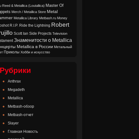
Master Of
u Reed & Metallica (Loutallica)
Metal
ppets
Merch / Metallica Store
ammer
Metallica Library
Metbash.ru
Money
Robert
oshot
Ride the Lightning
R.I.P.
ujillo
Scott Ian
Side Projects
Television
Знаменитости о Metallica
stament
нцерты Metallica в России
Метальный
Приколы
эт
Хобби и искусство
Рубрики
Anthrax
Megadeth
Metallica
Metbash-обзор
Metbash-отчет
Slayer
Главная Новость