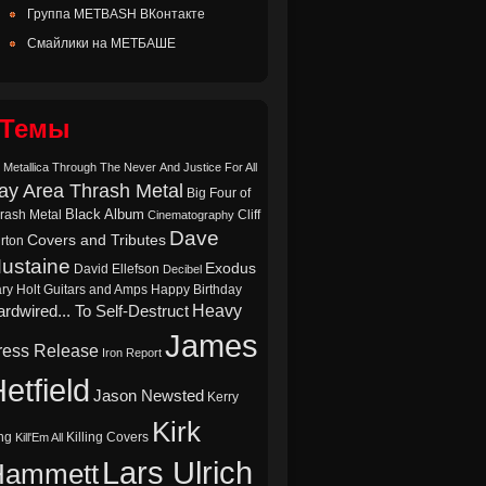
Группа METBASH ВКонтакте
Смайлики на МЕТБАШЕ
Темы
 Metallica Through The Never
And Justice For All
ay Area Thrash Metal
Big Four of
Black Album
rash Metal
Cliff
Cinematography
Dave
Covers and Tributes
rton
ustaine
Exodus
David Ellefson
Decibel
ry Holt
Guitars and Amps
Happy Birthday
Heavy
rdwired... To Self-Destruct
James
ress Release
Iron Report
etfield
Jason Newsted
Kerry
Kirk
ng
Killing Covers
Kill'Em All
Lars Ulrich
Hammett