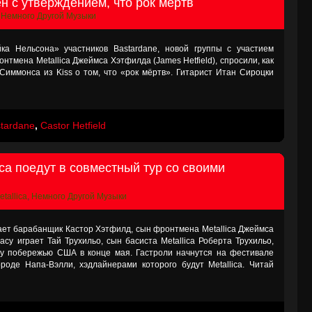
н с утверждением, что рок мёртв
n
Немного Другой Музыки
а Нельсона» участников Bastardane, новой группы с участием
тмена Metallica Джеймса Хэтфилда (James Hetfield), спросили, как
иммонса из Kiss о том, что «рок мёртв». Гитарист Итан Сироцки
tardane
,
Castor Hetfield
ica поедут в совместный тур со своими
etallica
,
Немного Другой Музыки
рает барабанщик Кастор Хэтфилд, сын фронтмена Metallica Джеймса
басу играет Тай Трухильо, сын басиста Metallica Роберта Трухильо,
му побережью США в конце мая. Гастроли начнутся на фестивале
ороде Напа-Вэлли, хэдлайнерами которого будут Metallica. Читай