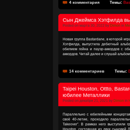
4 комментария
Темы:
Bas
Сын Джеймса Хэтфилда вы
Posted on марта 30, 2022 by
Dimon
in
Met
Новая группа Bastardane, в которой иг
Хэтфилда, выпустила дебютный альбо
обилием гейна и пауэр-аккордов с о
аккордов. Читай далее и слушай альбом
14 комментариев
Темы:
Taipei Houston, Ottto, Bas
юбилее Металлики
Posted on декабря 21, 2021 by
Dimon
in
Параллельно с юбилейными концертами
своё 40-летие, проходило параллель
Takeover”. В рамках него выступили г
Houston, состоящая из двух сыновей Ла