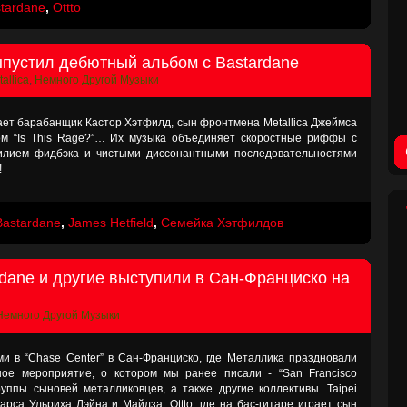
tardane
,
Ottto
пустил дебютный альбом с Bastardane
allica
,
Немного Другой Музыки
рает барабанщик Кастор Хэтфилд, сын фронтмена Metallica Джеймса
м “Is This Rage?”… Их музыка объединяет скоростные риффы с
билием фидбэка и чистыми диссонантными последовательностями
!
Bastardane
,
James Hetfield
,
Семейка Хэтфилдов
tardane и другие выступили в Сан-Франциско на
Немного Другой Музыки
 в “Chase Center” в Сан-Франциско, где Металлика праздновали
ное мероприятие, о котором мы ранее писали - “San Francisco
руппы сыновей металликовцев, а также другие коллективы. Taipei
рса Ульриха Лэйна и Майлза, Ottto, где на бас-гитаре играет сын