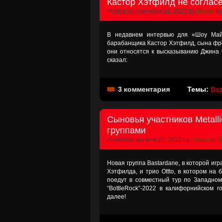
Кастор Хэтфилд не согласе
Posted on сентября 11, 2022 by
Dimon
i
В недавнем интервью для «Шоу Майк
барабанщика Кастор Хэтфилд, сына фрон
они относятся к высказыванию Джина С
сказал:
3 комментария
Темы:
Bas
Сыновья участников Metall
группами
Posted on апреля 22, 2022 by
Dimon
in
M
Новая группа Bastardane, в которой иг
Хэтфилда, и трио Ottto, в котором на 
поедут в совместный тур по Западно
“BottleRock”-2022 в калифорнийском г
далее!