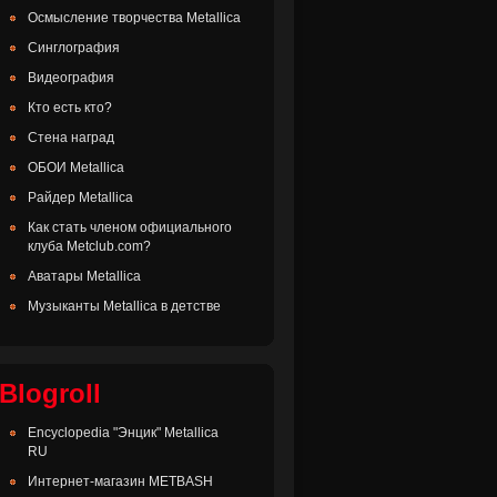
Осмысление творчества Metallica
Синглография
Видеография
Кто есть кто?
Стена наград
ОБОИ Metallica
Райдер Metallica
Как стать членом официального
клуба Metclub.com?
Аватары Metallica
Музыканты Metallica в детстве
Blogroll
Encyclopedia "Энцик" Metallica
RU
Интернет-магазин METBASH