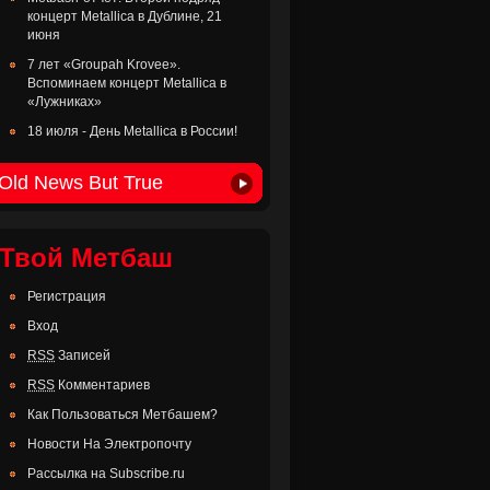
концерт Metallica в Дублине, 21
июня
7 лет «Groupah Krovee».
Вспоминаем концерт Metallica в
«Лужниках»
18 июля - День Metallica в России!
Old News But True
Твой Метбаш
Регистрация
Вход
RSS
Записей
RSS
Комментариев
Как Пользоваться Метбашем?
Новости На Электропочту
Рассылка на Subscribe.ru