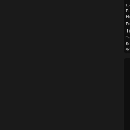
Lo
Pu
H
Pr
Tr
Te
Ко
ду