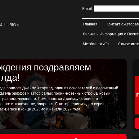
Email:
Главная
Контакт с Автора
& the BIG 4
Лирика и Информация о Песня
Метбаш-отчОт
Самое инте
ождения поздравляем
лда!
 года родился Джеймс Хэтфилд, один из основателей и бессменный
катель риффов и автор самых проникновенных строк. В новый
татусе помолвленного. Пожелаем же Джеймсу семейного
рчестве и, конечно же, здоровья! С нетерпением ждём серии
ас-Вегасе в конце 2026-го и начале 2027 года!