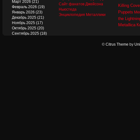
Март 2026
(21)
Сайт фанатов Джейсона
Killing Cove
Февраль 2026
(19)
Ньюстеда
Puppets
Январь 2026
(23)
Mer
Энциклопедия Металлики
Декабрь 2025
(21)
the Lightnin
Ноябрь 2025
(17)
Metallica
К
Октябрь 2025
(20)
Сентябрь 2025
(18)
Август 2025
(22)
Июль 2025
(13)
©
Citrus Theme
by
Uni
Июнь 2025
(17)
Май 2025
(19)
Апрель 2025
(17)
Март 2025
(17)
Февраль 2025
(18)
Январь 2025
(18)
Декабрь 2024
(18)
Ноябрь 2024
(21)
Октябрь 2024
(24)
Сентябрь 2024
(15)
Август 2024
(13)
Июль 2024
(12)
Июнь 2024
(15)
Май 2024
(14)
Апрель 2024
(12)
Март 2024
(16)
Февраль 2024
(19)
Январь 2024
(17)