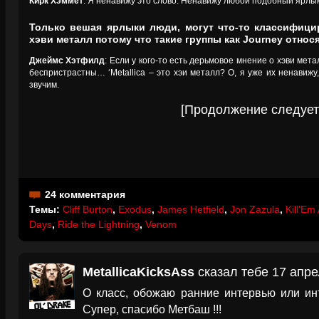
Кирк Хэммет
: Я ненавижу это слово. Ненавижу любой подобный ярлык
Только вешая ярлыки люди, могут что-то классифици
хэви металл потому что такие группы как Journey относя
Джеймс Хэтфилд
: Если у кого-то есть дерьмовое мнение о хэви мета
беспристрастны… ‘Metallica – это хэи металл? O, я уже их ненавижу
звучим.
[Продолжение следует
24 комментария
Темы:
Cliff Burton
,
Exodus
,
James Hetfield
,
Jon Zazula
,
Kill'Em 
Days
,
Ride the Lightning
,
Venom
MetallicaKicksAss
сказал тебе 17 апре
О класс, обожаю ранние интервью или и
Супер, спасибо Метбаш !!!