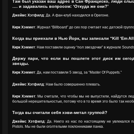
Там был указан ваш адрес в Сан Франциско, люди слы
…. и задавались вопросом: ‘Откуда же они?’
Джеймс Хэтфилд
: Да. А фан-клуб находился в Орегоне.
Кирк Хэммет
: Журнал “Billboard” до сих пор считает нас датской групп
Когда вы приехали в Нью Йорк, вы записали “Kill ‘Em Al
Кирк Хэммет
: Нам поставили оценку “пол звездочки” в журнале Sounds
Держу пари, что если вы пошлете этот диск им сегод
звезды.
Кирк Хэммет
: Да, нам поставили 5 звезд, за “Master Of Puppets.”
Джеймс Хэтфилд
: Нам было совершенно плевать.
Кирк Хэммет
: Мы считали, что чтобы мы не выпустили, найдутся лю
большой нерешительностью, потому что в то время это было так необ
Тогда вы считали себя хэви-метал группой?
Джеймс Хэтфилд
: Да. Никто из нас по настоящему не увлекался 
Pistols. Мы не были оголтелыми поклонниками панка.