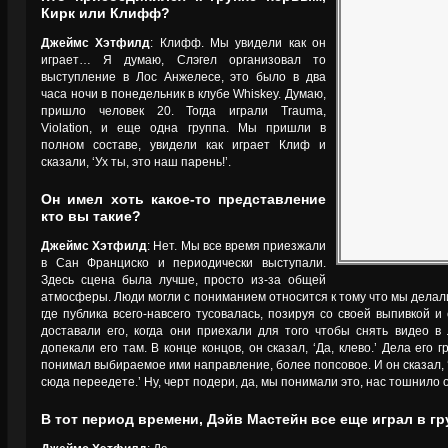
Кирк или Клифф?
Джеймс Хэтфилд
: Клифф. Мы увидели как он
играет… Я думаю, Слэгел организовал то
выступление в Лос Анжелесе, это было в два
часа ночи в понедельник в клубе Whiskey. Думаю,
пришло человек 20. Тогда играли Trauma,
Violation, и еще одна группа. Мы пришли в
полном составе, увидели как играет Клиф и
сказали, ‘Ух ты, это наш парень!’.
Он имел хоть какое-то представление
кто вы такие?
Джеймс Хэтфилд
: Нет. Мы все время приезжали
в Сан Франциско и периодически выступали.
Здесь сцена была лучше, просто из-за общей
атмосферы. Люди могли с пониманием относится к тому что мы делал
где публика всего-навсего тусовалась, позируя со своей выпивкой и
доставали его, когда они приехали для того чтобы снять видео 
допекали его там. В конце концов, он сказал, ‘Да, клево.’ Дела его
понимал выбираемое ими направление, более попсовое. И он сказал, ‘
сюда переедете.’ Ну, черт подери, да, мы понимали это, нас тошнило 
В тот период времени, Дэйв Мастейн все еще играл в гр