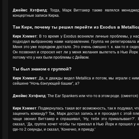
Джеймс Хэтфилд
: Тогда, Марк Виттакер также являлся менедже
концертные записи Кирка.
Так Кирк, почему ты решил перейти из Exodus в Metallic
Кирк Хэммет
: В то время у Exodus возникли личные проблемы, у н
подходил выбранному нами направлению. Группа не репетировала 
Меня это уже порядком достало. Это очень смешно т. к. как-то я сиде
Он позвонил и спросил нет ли у меня желания вылететь в Нью Йорк 
потому что у них были проблемы с Дейвом.
Ты был знаком с группой?
Кирк Хэммет
: Да, я дважды видел Metallica и потом, мы играли с ни
сейшене “Ночь бэнгующей башки”, а?
Джеймс Хэтфилд
: The Ear Spankers или что-то в этом роде. (смеется
Кирк Хэммет
: Подвернулась такая вот возможность, так я подумал, ч
заценить команду? Так, Марк достал запись и я просидел с этой пле
чаще звонил Виттакер и спрашивал, ‘Ну, тебя это прикалывает?’. Я
сказал, ‘Да, группа хочет чтобы ты приехал в Нью Йорк и прошел у 
где-то 2 секунды, и сказал, ‘Конечно, я приеду.’