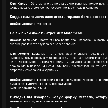
Кирк Хэммет
: Об этом многие не знают, что когда мы только начин
Существовало огромное пренебрежение. Motorhead и Ramones.
Когда к вам пришла идея играть гораздо более скоро
Джеймс Хэтфилд
: Motörhead.
Но вы были даже быстрее чем Motörhead.
Джеймс Хэтфилд
: Просто мы все время тренировались, а песни 
энергия росла и это звучало все более забойно.
Кирк Хэммет
: Когда мы что-то сочиняем, с самого начала до т
вырисовываться, песни звучат гораздо быстрее на альбоме. И затем, 
винил до того момента когда мы реально играем это на сцене, еще быс
произошло в начале. Мы сочиняли вещи рассчитывая на то, что
скорости и само собой ускоряли их.
Джеймс Хэтфилд
: Песни всегда играются быстрее, чертово говно иг
бухающие кругом уроды, только возбуждение.
Kирк: Напор андреналина.
Выходит вы изобрели новую форму металла, которую
спид-металом, или что-то похожее.