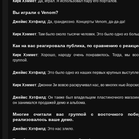
Кирк Хэммет
: Да, играл. Я использовал пару его порталов.
Вы играли с Venom?
Джеймс Хэтфилд
: Да, грандиозно. Концерты Venom, да-да-да!
Кирк Хэммет
: Там было около тысячи человек. Это было одно из бол
Как на вас реагировала публика, по сравнению с реакц
Кирк Хэммет
: Хорошо, народу очень понравилось. Тогда, мы в
группой.
Джеймс Хэтфилд
: Это было одно из наших первых крупных выступле
Кирк Хэммет
: Джонни Зи вовсю раскручивал нас, во многих нью йорски
Джеймс Хэтфилд
: Он также был владельцем пластиночного магазина
он занимался продажей демо и альбома.
Многие считали вас группой с восточного побе
реализовалось ваше демо.
Джеймс Хэтфилд
: Это нас злило.