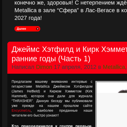
конечно же, здоровья! С нетерпением жд
Metallica в зале “Сфера” в Лас-Вегасе в к
2027 года!
Далее
Джеймс Хэтфилд и Кирк Хэмме
ранние годы (Часть 1)
Написал
Dimon
17 апреля, 2012 в
Metallica
Предлагаем вашему вниманию интервью с
гитаристами Metallica Джеймсом Хэтфилдом
(James Hetfield) и Кирком Хэмметом (Kirk
Hammett), которое они дали для журнала
“THRASHER”. Данную беседу мы публиковали
уже прежде на нашем прошлом сайте
Encycmet.ru
, наиболее преданные наши
читатели его быстро узнают!
Кто присоединился к группе первым,