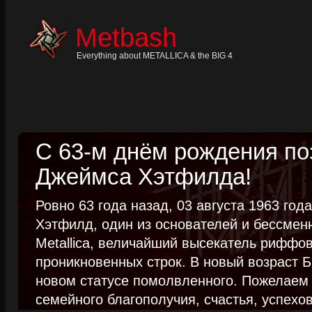
Skip
to
content
Metbash
Skip
to
navigation
Everything about METALLICA & the BIG 4
Skip
to
footer
С 63-м днём рождения п
Джеймса Хэтфилда!
Ровно 63 года назад, 03 августа 1963 го
Хэтфилд, один из основателей и бессме
Metallica, величайший высекатель риффо
проникновенных строк. В новый возраст Б
новом статусе помолвленного. Пожелаем
семейного благополучия, счастья, успехов