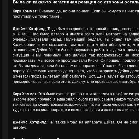
Была ли какая-то негативная реакция со стороны остал
Кирк Хэммет
: Сначало, да, но они поняли. Если бы кому-то из них 
поступили бы точно также.
Джеймс Хэтфилд
: Тогда был совершенно странный период, соверш
в U-Haul. Нас было пятеро и имелся всего один матрасс на задн
очереди. Залезали назад. Полнейший бедлам. Ты сидел там ка
Калифорнии и мы оказались там для того чтобы обнаружить, чт
отношением Дейва. У него бы не получилось работать вдали от дома и
ситуация и мы понимали, что дальше так продолжаться не може
подыскивать. Мы вовсе не прослушивали Кирка. Он пришел, подключил
чтобы мы делали, если бы он нам не понравился. У нас не было денег
дорогу. У нас едва хватило денег на то, чтобы отправить Дейва дом
(смеется) ‘Когда вылетает мой самолет?’ Вот, Дэйв, билет на автобус
примерно через час после этого. Дэйв чуть не прозевал свой автобус.
Кирк Хэммет
: Это было очень странно т. к. я оказался в такой же си
и кроме всего прочего, я едва знал любого из них. Я был знаком толь
так как всегда существовала возможность что им такой человек как я 
туда со всем своим аппаратом и всем остальным и даже заплатил за вс
Джеймс Хэтфилд
: Ты также играл на аппарате Дэйва. Он не смог
автобус.