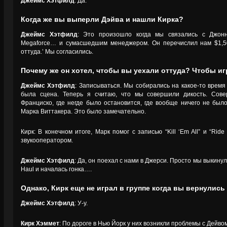
Джеймс Хэтфилд
: Да.
Когда же вы выперли Дэйва и нашли Кирка?
Джеймс Хэтфилд
: Это произошло когда мы связались с Джон
Megaforce… и сумасшедшим менеджером. Он перечислил нам $1,50
оттуда.’ Мы согласились.
Почему же он хотел, чтобы вы уехали оттуда? Чтобы и
Джеймс Хэтфилд
: Записываться. Мы собирались на какое-то время 
была сцена. Теперь я считаю, что мы совершили дикость. Сов
Франциско, где негде было остановится, где вообще ничего не был
Марка Виттакера. Это было замечательно.
Кирк: В конечном итоге, Марк помог с записью “Kill ‘Em All” и “Rid
звукооператором.
Джеймс Хэтфилд
: Да, он поехал с нами в Джерси. Просто мы выкину
Haul и началась гонка….
Однако, Кирк еще не играл в группе когда вы вернулис
Джеймс Хэтфилд
: У-у.
Кирк Хэммет
: По дороге в Нью Йорк у них возникли проблемы с Дейвом