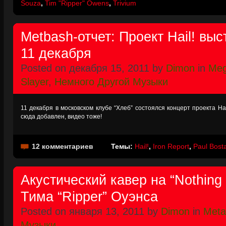
Souza
,
Tim "Ripper" Owens
,
Trivium
Metbash-отчет: Проект Hail! вы
11 декабря
Posted on декабря 15, 2011 by
Dimon
in
Meg
Slayer
,
Немного Другой Музыки
11 декабря в московском клубе “Хлеб” состоялся концерт проекта Ha
сюда добавлен, видео тоже!
12 комментариев
Темы:
Hail!
,
Iron Report
,
Paul Bost
Акустический кавер на “Nothing 
Тима “Ripper” Оуэнса
Posted on января 13, 2011 by
Dimon
in
Metal
Музыки