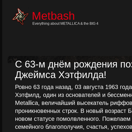
Skip
to
content
Metbash
Skip
to
navigation
Everything about METALLICA & the BIG 4
Skip
to
footer
С 63-м днём рождения п
Джеймса Хэтфилда!
Ровно 63 года назад, 03 августа 1963 го
Хэтфилд, один из основателей и бессме
Metallica, величайший высекатель риффо
проникновенных строк. В новый возраст Б
новом статусе помолвленного. Пожелаем
семейного благополучия, счастья, успехов