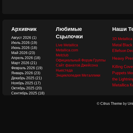
Архивчик
Любимые
Наши Т
Сцылочки
Август 2026
(1)
3D Metallic
Июль 2026
(19)
Metal
Black
Live Metallica
Июнь 2026
(18)
Metallica.com
Ellefson
Dec
Май 2026
(23)
Metclub
Апрель 2026
(18)
Heavy Pre
Официальный Форум Группы
Март 2026
(21)
Сайт фанатов Джейсона
Killing Cove
Февраль 2026
(19)
Ньюстеда
Puppets
Январь 2026
(23)
Mer
Энциклопедия Металлики
Декабрь 2025
(21)
the Lightnin
Ноябрь 2025
(17)
Metallica
К
Октябрь 2025
(20)
Сентябрь 2025
(18)
Август 2025
(22)
Июль 2025
(13)
©
Citrus Theme
by
Uni
Июнь 2025
(17)
Май 2025
(19)
Апрель 2025
(17)
Март 2025
(17)
Февраль 2025
(18)