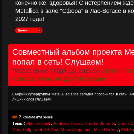
конечно же, здоровья! С нетерпением жд
Metallica в зале “Сфера” в Лас-Вегасе в к
2027 года!
Далее
Совместный альбом проекта Met
попал в сеть! Слушаем!
Posted on сентября 18, 2015 by
Dimon
in
Me
Новость
,
Немного Другой Музыки
Сборник супергруппы Metal Allegiance сегодня просочился в сеть. Зна
лишних слов слушаем!
7 комментариев
Темы:
Alex Skolnick
,
Andreas Kisser
,
Charlie Benante
,
Chuck Bi
Gary Holt
,
Lamb Of God
,
Metal Allegiance
,
Mike Portnoy
,
Phil A