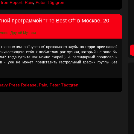
:
Iron Report
,
Pain
,
Peter Tägtgren
тной программой “The Best Of” в Москве, 20
много Другой Музыки
н из главных гимнов “нулевых” прокачивает клубы на территории нашей
причисляющего себя к любителям рок-музыки, который не знал бы
и? тогда гуглите как можно скорей!). А легендарный продюсер и
in - уже не может представить гастрольный график группы без
eavy Press Release
,
Pain
,
Peter Tägtgren