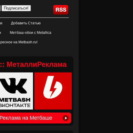
ми
Добавить Статью
х
Метбаш-обои с Metallica
ресное на Metbash.ru!
:: МеталлиРеклама
Реклама на Метбаше