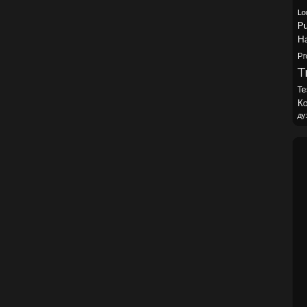
Lo
Pu
H
Pr
Tr
Te
Ко
ду