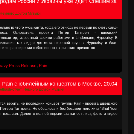
городам России и Украины уже идёт! Спешим за
Немного Другой Музыки
дельно взятого музыканта, когда его отнюдь не первый по счёту сайд-
пеха. Основатель проекта Петер Тагтгрен - шведский
мпозитор, известный своими работами в Lindemann, Hypocrisy. В
изнание как лидер дет-металлической группы Hypocrisy и блэк-
ъявил о расширении собственных творческих горизонтов…
eavy Press Release
,
Pain
! Pain с юбилейным концертом в Москве, 20.04
etbash-отчет
,
Немного Другой Музыки
тся верить, не последний концерт группы Pain - проекта шведского
 Петера Тагтгрена. Не обошлось и без бессмертного хита “Shut Your
я весь зал. Далее в полной версии статьи сет-лист, фото и видео