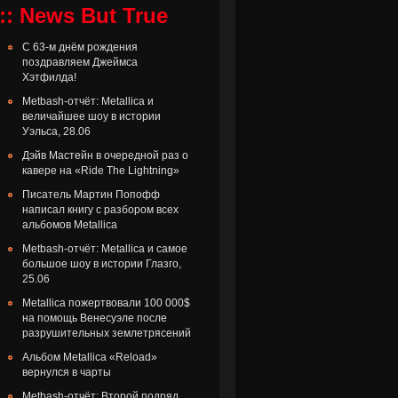
:: News But True
С 63-м днём рождения
поздравляем Джеймса
Хэтфилда!
Metbash-отчёт: Metallica и
величайшее шоу в истории
Уэльса, 28.06
Дэйв Мастейн в очередной раз о
кавере на «Ride The Lightning»
Писатель Мартин Попофф
написал книгу с разбором всех
альбомов Metallica
Metbash-отчёт: Metallica и самое
большое шоу в истории Глазго,
25.06
Metallica пожертвовали 100 000$
на помощь Венесуэле после
разрушительных землетрясений
Альбом Metallica «Reload»
вернулся в чарты
Metbash-отчёт: Второй подряд