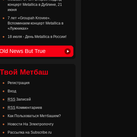
концерт Metallica в Дублине, 21
июня
7 лет «Groupah Krovee».
Вспоминаем концерт Metallica в
«Лужниках»
18 июля - День Metallica в России!
Old News But True
Твой Метбаш
Регистрация
Вход
RSS
Записей
RSS
Комментариев
Как Пользоваться Метбашем?
Новости На Электропочту
Рассылка на Subscribe.ru