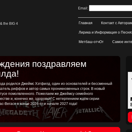
Email:
Главная
Контакт с Автора
& the BIG 4
Лирика и Информация о Песня
Метбаш-отчОт
Самое инте
ождения поздравляем
лда!
 года родился Джеймс Хэтфилд, один из основателей и бессменный
катель риффов и автор самых проникновенных строк. В новый
татусе помолвленного. Пожелаем же Джеймсу семейного
рчестве и, конечно же, здоровья! С нетерпением ждём серии
ас-Вегасе в конце 2026-го и начале 2027 года!