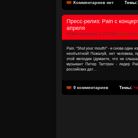
Комментариев нет
Темы
Пресс-релиз: Pain с концер
апреля
Posted on апреля 3, 2018 by
Dimon
in
Не
Pain. “Shut your mouth!” - и снова оди
необъятной! Пожалуй, нет человека, 
этой мелодии (думаете, что не слышал
музыкант Питер Тагтгрен - лидер Pa
российских дат…
9 комментариев
Темы:
H