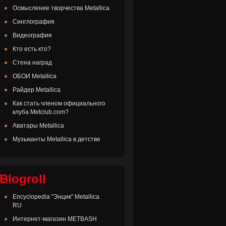
Осмысление творчества Metallica
Синглография
Видеография
Кто есть кто?
Стена наград
ОБОИ Metallica
Райдер Metallica
Как стать членом официального
клуба Metclub.com?
Аватары Metallica
Музыканты Metallica в детстве
Blogroll
Encyclopedia "Энцик" Metallica
RU
Интернет-магазин METBASH