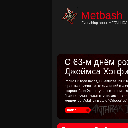
Skip
to
content
Metbash
Skip
to
navigation
Everything about METALLICA 
Skip
to
footer
С 63-м днём р
Джеймса Хэтфи
Ровно 63 года назад, 03 августа 1963
фронтмен Metallica, величайший высе
возраст Батя Хэт вступает в новом с
благополучия, счастья, успехов в тво
концертов Metallica в зале “Сфера” в Л
Далее