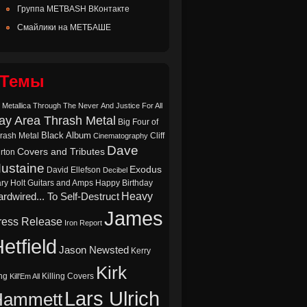
Группа METBASH ВКонтакте
Смайлики на МЕТБАШЕ
Темы
 Metallica Through The Never
And Justice For All
ay Area Thrash Metal
Big Four of
Black Album
rash Metal
Cliff
Cinematography
Dave
Covers and Tributes
rton
ustaine
Exodus
David Ellefson
Decibel
ry Holt
Guitars and Amps
Happy Birthday
Heavy
rdwired... To Self-Destruct
James
ress Release
Iron Report
etfield
Jason Newsted
Kerry
Kirk
ng
Killing Covers
Kill'Em All
Lars Ulrich
Hammett