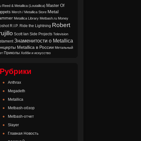
Master Of
u Reed & Metallica (Loutallica)
Metal
ppets
Merch / Metallica Store
ammer
Metallica Library
Metbash.ru
Money
Robert
oshot
Ride the Lightning
R.I.P.
ujillo
Scott Ian
Side Projects
Television
Знаменитости о Metallica
stament
нцерты Metallica в России
Метальный
Приколы
эт
Хобби и искусство
Рубрики
Anthrax
Megadeth
Metallica
Metbash-обзор
Metbash-отчет
Slayer
Главная Новость