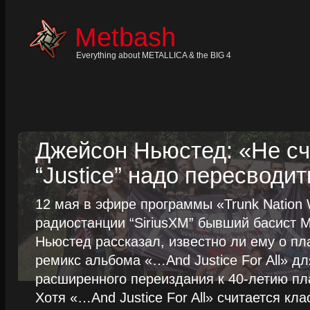
Skip
to
content
Metbash
Skip
to
navigation
Everything about METALLICA & the BIG 4
Skip
to
footer
Джейсон Ньюстед: «Не сч
“Justice” надо пересводит
12 мая в эфире программы «Trunk Nation W
радиостанции “SiriusXM” бывший басист M
Ньюстед рассказал, известно ли ему о пл
ремикс альбома «…And Justice For All» д
расширенного переиздания к 40-летию пла
Хотя «…And Justice For All» считается клас