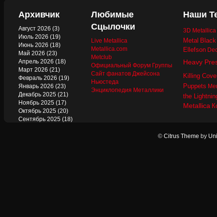
Архивчик
Любимые
Наши Т
Сцылочки
Август 2026
(3)
3D Metallic
Июль 2026
(19)
Metal
Black
Live Metallica
Июнь 2026
(18)
Metallica.com
Ellefson
Dec
Май 2026
(23)
Metclub
Апрель 2026
(18)
Heavy Pre
Официальный Форум Группы
Март 2026
(21)
Сайт фанатов Джейсона
Killing Cove
Февраль 2026
(19)
Ньюстеда
Puppets
Январь 2026
(23)
Mer
Энциклопедия Металлики
Декабрь 2025
(21)
the Lightnin
Ноябрь 2025
(17)
Metallica
К
Октябрь 2025
(20)
Сентябрь 2025
(18)
Август 2025
(22)
Июль 2025
(13)
©
Citrus Theme
by
Uni
Июнь 2025
(17)
Май 2025
(19)
Апрель 2025
(17)
Март 2025
(17)
Февраль 2025
(18)
Январь 2025
(18)
Декабрь 2024
(18)
Ноябрь 2024
(21)
Октябрь 2024
(24)