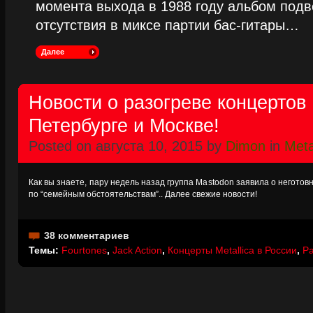
момента выхода в 1988 году альбом подве
отсутствия в миксе партии бас-гитары…
Далее
Новости о разогреве концертов M
Петербурге и Москве!
Posted on августа 10, 2015 by
Dimon
in
Meta
Как вы знаете, пару недель назад группа Mastodon заявила о неготов
по “семейным обстоятельствам”.. Далее свежие новости!
38 комментариев
Темы:
Fourtones
,
Jack Action
,
Концерты Metallica в России
,
Ра