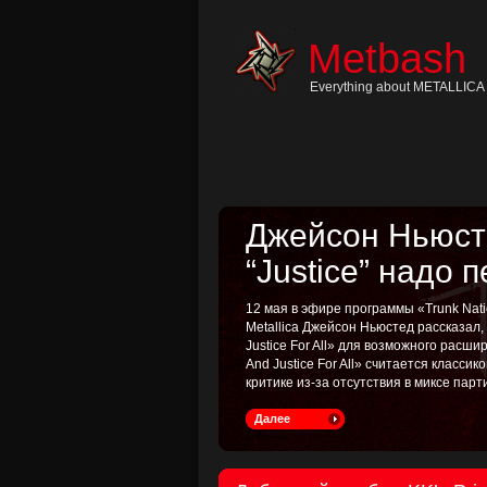
Skip
to
content
Metbash
Skip
to
navigation
Everything about METALLICA 
Skip
to
footer
Джейсон Ньюсте
“Justice” надо 
12 мая в эфире программы «Trunk Nati
Metallica Джейсон Ньюстед рассказал
Justice For All» для возможного расш
And Justice For All» считается классик
критике из-за отсутствия в миксе пар
Далее