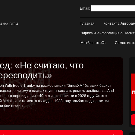
Email:
Главная
Контакт с Автора
& the BIG 4
Лирика и Информация о Песня
Метбаш-отчОт
Самое инте
д: «Не считаю, что
пересводить»
on With Eddie Trunk» на радиостанции “SiriusXM” бывший басист
, известно ли ему о планах группы сделать ремикс альбома «…And
иренного переиздания к 40-летию пластинки в 2028 году. Хотя «…
ой Metallica, с момента выхода в 1988 году альбом подвергается
тии бас-гитары…