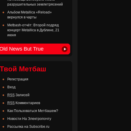
разрушительных землетрясений
Альбом Metallica «Reload»
вернулся в чарты
Metbash-отчёт: Второй подряд
концерт Metallica в Дублине, 21
июня
Old News But True
Твой Метбаш
Регистрация
Вход
RSS
Записей
RSS
Комментариев
Как Пользоваться Метбашем?
Новости На Электропочту
Рассылка на Subscribe.ru