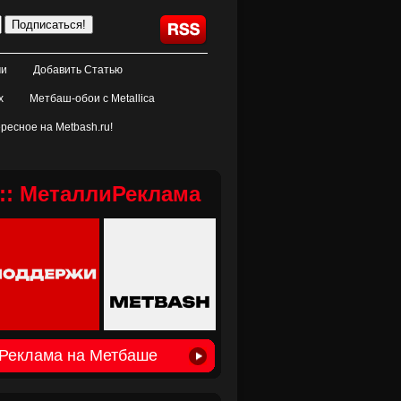
ми
Добавить Статью
х
Метбаш-обои с Metallica
ресное на Metbash.ru!
:: МеталлиРеклама
Реклама на Метбаше