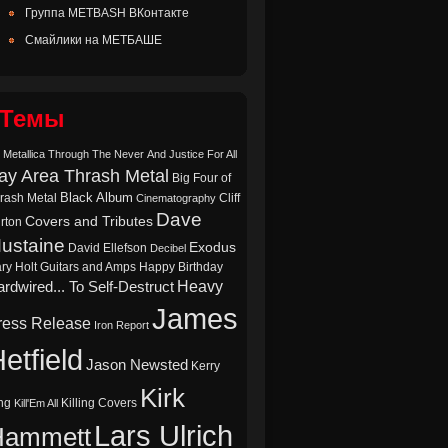
Группа METBASH ВКонтакте
Смайлики на МЕТБАШЕ
Темы
 Metallica Through The Never
And Justice For All
ay Area Thrash Metal
Big Four of
Black Album
rash Metal
Cliff
Cinematography
Dave
Covers and Tributes
rton
ustaine
Exodus
David Ellefson
Decibel
ry Holt
Guitars and Amps
Happy Birthday
Heavy
rdwired... To Self-Destruct
James
ress Release
Iron Report
etfield
Jason Newsted
Kerry
Kirk
ng
Killing Covers
Kill'Em All
Lars Ulrich
Hammett