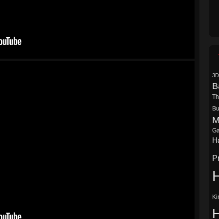
3D
B
Th
Bu
M
Ga
Ha
P
H
Ki