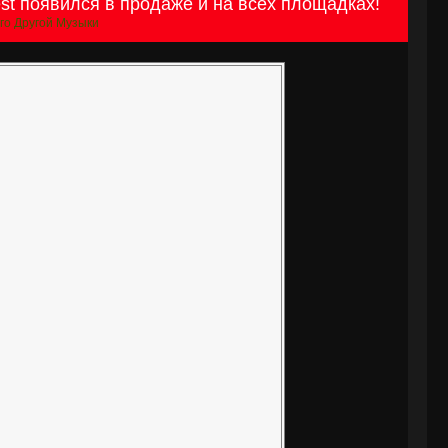
st появился в продаже и на всех площадках!
го Другой Музыки