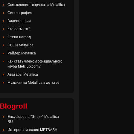
Осмысление творчества Metallica
Синглография
Видеография
Кто есть кто?
Стена наград
ОБОИ Metallica
Райдер Metallica
Как стать членом официального
клуба Metclub.com?
Аватары Metallica
Музыканты Metallica в детстве
Blogroll
Encyclopedia "Энцик" Metallica
RU
Интернет-магазин METBASH