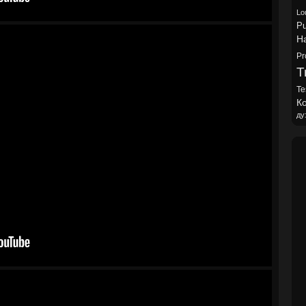
Lo
Pu
H
Pr
Tr
Te
Ко
ду