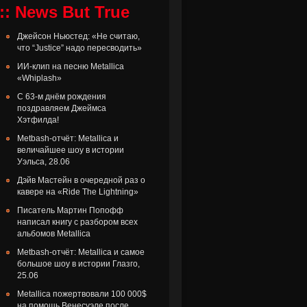
:: News But True
Джейсон Ньюстед: «Не считаю,
что “Justice” надо пересводить»
ИИ-клип на песню Metallica
«Whiplash»
С 63-м днём рождения
поздравляем Джеймса
Хэтфилда!
Metbash-отчёт: Metallica и
величайшее шоу в истории
Уэльса, 28.06
Дэйв Мастейн в очередной раз о
кавере на «Ride The Lightning»
Писатель Мартин Попофф
написал книгу с разбором всех
альбомов Metallica
Metbash-отчёт: Metallica и самое
большое шоу в истории Глазго,
25.06
Metallica пожертвовали 100 000$
на помощь Венесуэле после