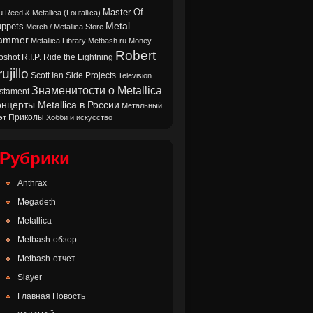
Master Of
u Reed & Metallica (Loutallica)
Metal
ppets
Merch / Metallica Store
ammer
Metallica Library
Metbash.ru
Money
Robert
oshot
Ride the Lightning
R.I.P.
ujillo
Scott Ian
Side Projects
Television
Знаменитости о Metallica
stament
нцерты Metallica в России
Метальный
Приколы
эт
Хобби и искусство
Рубрики
Anthrax
Megadeth
Metallica
Metbash-обзор
Metbash-отчет
Slayer
Главная Новость