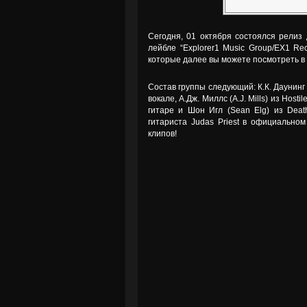
Сегодня, 01 октября состоялся релиз 
лейбле “Explorer1 Music Group/EX1 Re
которые далее вы можете посмотреть в 
Состав группы следующий: К.К. Даунинг (
вокале, А.Дж. Миллс (A.J. Mills) из Host
гитаре и Шон Игл (Sean Elg) из Dea
гитариста Judas Priest в официально
клипов!