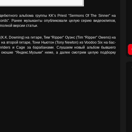
дебютного альбома группы KK’s Priest “Sermons Of The Sinner” на
cords”. Ранее музыканты опубликовали целую серию видеоклипов,
полной версии статьи.
K.K. Downing) на гитаре, Тим “Ripper” Оуэнс (Tim “Ripper” Owens) на
ile на второй гитаре, Тони Ньютон (Tony Newton) из Voodoo Six на бас-
thriders и Cage за барабанами. Слушаем новый альбом бывшего
м окошке “Яндекс.Музыки” ниже, а далее смотрим целую подборку