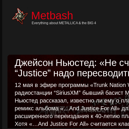
Skip
to
content
Metbash
Skip
to
navigation
Everything about METALLICA & the BIG 4
Skip
to
footer
Джейсон Ньюстед: «Не сч
“Justice” надо пересводит
12 мая в эфире программы «Trunk Nation W
радиостанции “SiriusXM” бывший басист M
Ньюстед рассказал, известно ли ему о пл
ремикс альбома «…And Justice For All» д
расширенного переиздания к 40-летию пла
Хотя «…And Justice For All» считается клас