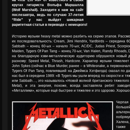
на «Kill ’Em All» от известного в своих
кругах гитариста Вольфа Маршалла
(Wolf Marshall). Заходите к нам на сайт
послезавтра, ведь по случаю 37-летия
“Ride” у нас выйдет шикарная
раритетная статья в переводе с немецкого!
Историю музыки heavy metal можно разбить на серию этапов. Рассм
их последовательность: Cream, Jimi Hendrix, Yardbirds – середина 60
Sabbath – конец 60-ых – начало 70-ых; AC/DC, Judas Priest, Scorpio
Maiden, Tygers Of Pan Tang – конец 70-ых; Van Halen, Randy Rhoads, 
на благодарную хэви-металлическую аудиторию обрушился новый 
разному: Speed Metal, Thrash, Hardcore. Характер музыки тяжелее
John Sykes (сейчас в Blue Murder, ранее – в Whitesnake, а первонача
Tygers Of Pan Tang, повлиявший на Джеймса Хэтфилда) сказал по да
нас был в середине 1989: «В Tygers мы ушли вперед по скорости и тяж
или Sabbath…, это называлось «Новой волной британского тяжелого 
Metal), и эта энергия, похоже, всегда заставляла ребят завод
«Металлики», которые ещё быстрее и тяжелее и это здорово. Хорошо,
Черпая
больш
альтер
побряку
Халена,
также