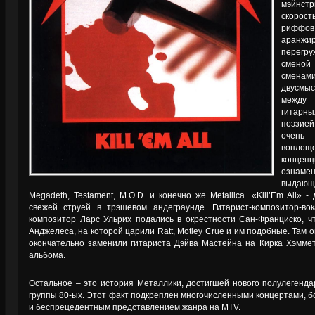
мэйнст
скорос
риффов 
аранжи
перегру
сменой
смен
двусмыс
между 
гитарн
поэзией
очень 
воплощ
конце
ознам
выдающ
Megadeth, Testament, M.O.D. и конечно же Metallica. «Kill’Em All»
свежей струей в трэшевом андеграунде. Гитарист-композитор-в
композитор Ларс Ульрих подались в окрестности Сан-Франциско, ч
Анджелеса, на которой царили Ratt, Motley Crue и им подобные. Там
окончательно заменили гитариста Дэйва Мастейна на Кирка Хэммет
альбома.
Остальное – это история Металлики, достигшей нового полулегенда
группы 80-ых. Этот факт подкреплен многочисленными концертами, б
и беспрецедентным представлением жанра на MTV.