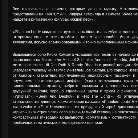
Все отличительные приемы, которые делают музыку Металлик
представлены на «Kill ’Em All». Риффы Хэтфилда и Хэммета более 
найдете в ритмических фигурах каждой песни.
«Phantom Lord» свидетельствует о способности ансамбля изменять 
гитарными соло, и весь альбом в целом чрезвычайно богат др
явлениями, искусно аранжированными и точно выполненными в фирм
Выдающиеся соло Кирка Хэммета украшают все песни от начала до ко
основанного на блюзе а’ля Michael Schenker, Aerosmith, Hendrix, Jeff 
металла в стиле Uli Jon Roth & Randy Rhoads и равной порции абс
благодаря тесному контакту с учителем Joe Satriani. Его хорошо из
от быстрых стаккатных приглушенных медиаторных пассажей и 
неумолимо повторяющихся риффов (часто включающих пулы че
эмоциональных подтяжек, вибрато пальцами и характерных особ
двуручный тейпинг, хорошо сделанные шумы и трюки с рычагом.
«Whiplash», «Seek And Destroy» и «Hit The Lights». Их отлич
«тональности» длинные хроматические пассажи. «Phantom Lord» & «
«wah-wah» и «Four Horsemen» с их причудливой игрой диссонанса
карьеры Кирк строил свои соло в значительной степени на пентатонич
контрастными эпизодами модальности, хроматизма и остинатности, 
необычных тематических и мелодических приправ.