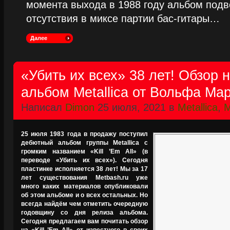
момента выхода в 1988 году альбом подве
отсутствия в миксе партии бас-гитары…
Далее
«Убить их всех» 38 лет! Обзор 
альбом Metallica от Вольфа М
Написал
Dimon
25 июля, 2021 в
Metallica
,
M
25 июля 1983 года в продажу поступил
дебютный альбом группы Metallica с
громким названием «Kill ’Em All» (в
переводе «Убить их всех»). Сегодня
пластинке исполняется 38 лет! Мы за 17
лет существования Metbash.ru уже
много каких материалов опубликовали
об этом альбоме и о всех остальных. Но
всегда найдём чем отметить очередную
годовщину со дня релиза альбома.
Сегодня предлагаем вам почитать обзор