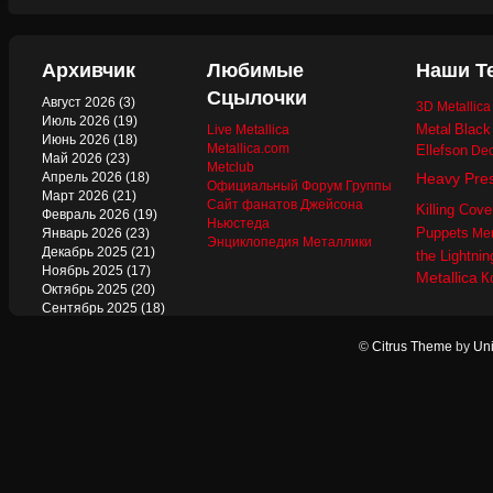
Архивчик
Любимые
Наши Т
Сцылочки
Август 2026
(3)
3D Metallic
Июль 2026
(19)
Metal
Black
Live Metallica
Июнь 2026
(18)
Metallica.com
Ellefson
Dec
Май 2026
(23)
Metclub
Апрель 2026
(18)
Heavy Pre
Официальный Форум Группы
Март 2026
(21)
Сайт фанатов Джейсона
Killing Cove
Февраль 2026
(19)
Ньюстеда
Puppets
Январь 2026
(23)
Mer
Энциклопедия Металлики
Декабрь 2025
(21)
the Lightnin
Ноябрь 2025
(17)
Metallica
К
Октябрь 2025
(20)
Сентябрь 2025
(18)
Август 2025
(22)
Июль 2025
(13)
©
Citrus Theme
by
Uni
Июнь 2025
(17)
Май 2025
(19)
Апрель 2025
(17)
Март 2025
(17)
Февраль 2025
(18)
Январь 2025
(18)
Декабрь 2024
(18)