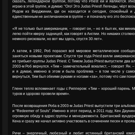
сказать, легендарной группой, потому что Priest ей и являются. Ин
играю в этой группе, и думаю: “Ого! Это Judas Priest! Легенды, чёрт возь
Родом из Вирджинии, где он находится и сегодня, спокойный и
единственным не англичанином в группе – и поначалу его это беспоко
«Я не только был американцем, – говорит он, – но я был их, как мини
легко пойти кверху задницей, как говорят в Англии. Но никаких столк
немного рисковали, но вот мы здесь, спустя 30 лет».
А затем, в 1992, Роб поразил всё мировое металлическое сообще
заняться новыми проектами. Спустя три года Priest взяли американс
из трибьют-группы Judas Priest. С Тимом Judas Priest выпустили два аль
2003-м Роб вернулся. «Тим – замечательный вокалист, – говорит Ян. –
и я думаю, именно в этом и была проблема – в том числе у самого
вернуться, Тим был обеими руками и ногами «за», потому что сам пони
Гленн тепло вспоминает годы с Риппером: «Тим – хороший парень. 
туров и здорово провели время».
После возвращения Роба в 2003-м Judas Priest выпустили три альбома – 
и “Redeemer of Souls”. Именно в этот период, в 2011 году, Кен Даунин
огромную обиду в адрес группы и менеджемента. Британский вундер
Кена и сразу же начал активно участвовать в сочинении песен и проя
Ричи – энергичный, любезный и любит истинный британский юмор