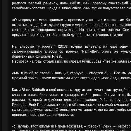
родился первый ребёнок, дочь Дейзи Мей, поэтому счастливый 
семейных хлопотах. Придя в Judas Priest, Ричи тут же почувствовал лю
«Они сразу же меня приняли и проявили уважение, и я стал им бр
оказаться в одной из лучших групп в мире, и если они бы сказали мне
хер, я бы это воспринял нормально. Но они так не сказали. Они
предложения. Когда к тебе со всей душой – ты отвечаешь тем же».
На альбоме “Firepower” (2018) группа взлетела на ещё одну
запоминающийся альбом со времён “Painkiller”, опять же умел
фирменными фишками Priest.
Несмотря на годы странствий, по словам Ричи, Judas Priest не забыва
«Мы в какой-то степени ноющие старухи! – смеётся он. – Все мы д
мрачный паб с низкими потолками и без света и дерьмовой еды, пони
Как и Black Sabbath и ещё несколько других металлических групп, Jud
славы и застолбили место в культуре мейнстрима. Разумеется, б
рассказ, который отдалённо вдохновлён уходом Роба из группы, 
Риппера. Ещё Priest засветились в «Симпсонах», но самый смешной 
культовая документалка «Стоянка для металлюг», где на автомобильно
попивает пиво в ожидании концерта.
«Я думаю, этот фильм всё подытоживает, – говорит Гленн. – Некот