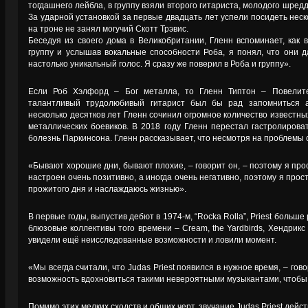
тогдашнего лейбла, в группу взяли второго гитариста, молодого шред
За ударной установкой за первые двадцать лет успели посидеть неско
на троне не занял могучий Скотт Трэвис.
Беседуя из своего дома в Великобритании, Гленн вспоминает, как в
группу и услышав вокальные способности Роба, я понял, что они да
настолько уникальный голос. Я сразу же поверил в Роба и группу».
Если Роб Хэлфорд – Бог металла, то Гленн Типтон – Повелит
талантливый трудолюбивый гитарист был бы рад запомниться 
несколько десятков лет Гленн сочинил огромное количество известн
металлических боевиков. В 2018 году Гленн перестал гастролироват
болезнь Паркинсона. Гленн рассказывает, что несмотря на проблемы с
«Бывают хорошие дни, бывают плохие, – говорит он, – поэтому я про
настроен очень позитивно, а иногда очень негативно, поэтому я прос
прожитого дня и наслаждаюсь жизнью».
В первые годы, выпустив дебют в 1974-м, “Rocka Rolla”, Priest больше
блюзовые коллективы того времени – Cream, the Yardbirds, Хендрикс 
увидели ещё неисследованные возможности и ловили момент.
«Мы всегда считали, что Judas Priest появился в нужное время, – гов
возможность вдохновиться такими невероятными музыкантами, чтобы 
Помимо этих мелких сходств и общих черт, звучание Judas Priest дей