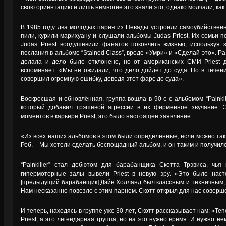
свою ориентацию и лишь немногие это знали это, однако молчали, как 
В 1985 году два молодых парня из Невады устроили самоубийственны
пили, курили марихуану и слушали альбомы Judas Priest. Их семьи по
Judas Priest воодушевили фанатов покончить жизнью, используя 
послания в альбоме “Stained Class”, вроде «Умри» и «Сделай это». Ра
делала и дело было отклонено, но от американских СМИ Priest 
вспоминает: «Мы не ожидали, что дело дойдёт до суда. Но в течени
совершил огромную ошибку, доведя этот фарс до суда».
Воскресшая и обновлённая, группа вошла в 90-е с альбомом “Painkil
который добавил трэшевой агрессии в их фирменное звучание. 
моментов в карьере Priest; это было настоящее заявление.
«Из всех наших альбомов в этом были определённые, если можно так
Роб. – Мы хотели сделать беспощадный альбом, и он таким и получилс
“Painkiller” стал дебютом для барабанщика Скотта Трэвиса, чья
гипермоторные залы вывели Priest в новую эру. «Это было наст
[предыдущий барабанщик] Дэйв Холланд был классным и техничным, но
Нам несказанно повезло с этим парнем. Скотт открыл для нас совер
И теперь, находясь в группе уже 30 лет, Скотт рассказывает нам: «Те
Priest, а это легендарная группа, но на это нужно время. И нужно н