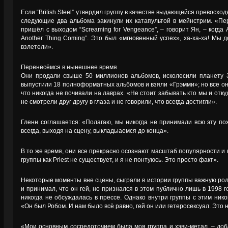
Если “British Steel” утвердил группу в качестве выдающейся превосхо
следующие два альбома закинули их катапультой в мейнстрим. «Пе
пришёл с выходом “Screaming for Vengeance”, – говорит Ян, – когда
Another Thing Coming”. Это был «мгновенный успех», ха-ха-ха! Мы д
взлетели».
Перенесёмся в нынешнее время
Они продали свыше 50 миллионов альбомов, исколесили планету З
выпустили 18 полноформатных альбомов и взяли «Грэмми»; но все он
что никогда не почивали на лаврах. «Не стоит забывать кто мы и отку
не смотрели друг другу в глаза и не говорили, что всегда достигли».
Гленн соглашается: «Полагаю, мы никогда не принимали всю эту пох
всегда, выходя на сцену, выкладыаемся до конца».
В то же время, они все прекрасно осознают масштаб популярности и 
группы как Priest не существует, и я не понтуюсь. Это просто факт».
Некоторые моменты вне сцены, сыграли в истории группы важную роль
и принимал, что он гей, но признался в этом публично лишь в 1998 г
никогда не обсуждалась в прессе. Однако внутри группы с этим ник
«Он был Робом. И нам было всё равно, гей он или гетеросексуал. Это 
«Мои основным сосредоточием была моя группа и хэви-метал, – доб