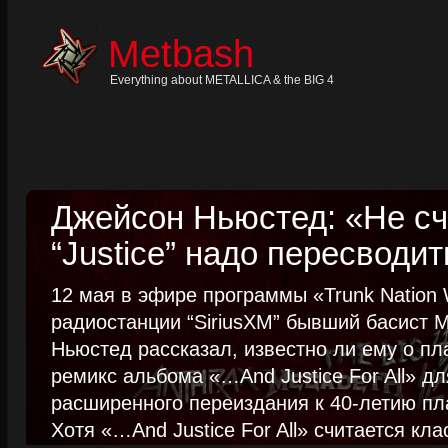
Skip
to
content
Metbash
Skip
to
navigation
Everything about METALLICA & the BIG 4
Skip
to
footer
Джейсон Ньюстед: «Не сч
“Justice” надо пересводит
12 мая в эфире программы «Trunk Nation W
радиостанции “SiriusXM” бывший басист M
Ньюстед рассказал, известно ли ему о пл
ремикс альбома «…And Justice For All» д
расширенного переиздания к 40-летию пла
Хотя «…And Justice For All» считается клас