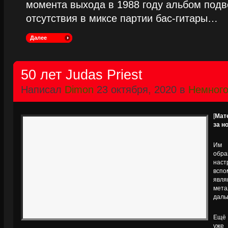
момента выхода в 1988 году альбом подве
отсутствия в миксе партии бас-гитары…
Далее
50 лет Judas Priest
Написал
Dimon
23 октября, 2020 в
Немного
[
Мат
за н
Им 
обр
нас
вспо
явл
мет
дал
Ещё 
уже