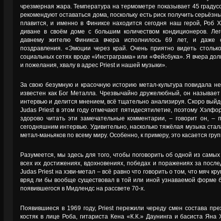
чрезмерная жара. Температура на термометре показывает 45 градус
рекомендуют оставаться дома, поскольку есть риск получить серьёзны
плавится, и именно в Финиксе находится сегодня наш герой, Роб
диване в своём доме с большим количеством кондиционеров. Леге
давнему жителю Финикса вчера исполнилось 69 лет, и даже 
поздравления. «Эмоции через край. Очень приятно видеть столько
социальных сетях вроде «Инстраграма» или «Фейсбука». Я вчера до
и пожелания, хвалу в адрес Priest и нашей музыки».
За свою безумную и красочную историю метал-культура повидала не
известен как Бог Металла. Чрезвычайно дружелюбный, он называет
интервью и делится мнением, всё тщательно анализируя. Скоро вый
Judas Priest в этом году отмечают пятидесятилетие, поэтому Хэлф
здорово читать эти замечательные комментарии, – говорит он, – 
сегодняшним интервью. Удивительно, насколько тяжёлая музыка ста
метал-маньяков по всему миру. Особенно, к примеру, это касается груп
Разумеется, мы здесь для того, чтобы поговорить об одной из самых
всех их достижениях, вдохновениях, победах и поражениях за после
Judas Priest на хэви-метал – всё равно что говорить о том, что мяч 
вряд ли бы вообще существовал в той или иной узнаваемой форме бе
появившегося в Мидлендс на рассвете 70-х.
Появившиеся в 1969 году, Priest пережили череду смен состава пр
костяк в лице Роба, гитариста Кена «К.К.» Даунинга и басиста Яна