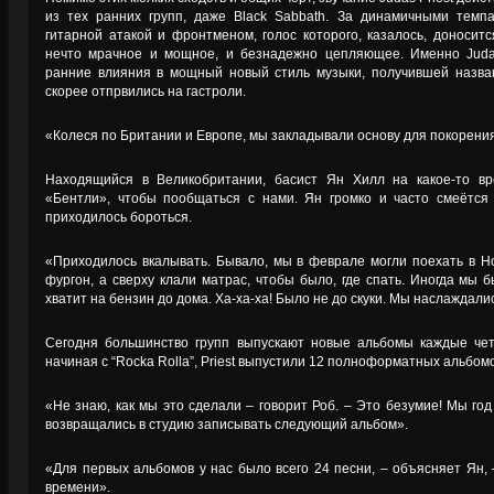
из тех ранних групп, даже Black Sabbath. За динамичными тем
гитарной атакой и фронтменом, голос которого, казалось, доноситс
нечто мрачное и мощное, и безнадежно цепляющее. Именно Juda
ранние влияния в мощный новый стиль музыки, получившей назван
скорее отпрвились на гастроли.
«Колеся по Британии и Европе, мы закладывали основу для покорения
Находящийся в Великобритании, басист Ян Хилл на какое-то вр
«Бентли», чтобы пообщаться с нами. Ян громко и часто смеётся 
приходилось бороться.
«Приходилось вкалывать. Бывало, мы в феврале могли поехать в Н
фургон, а сверху клали матрас, чтобы было, где спать. Иногда мы 
хватит на бензин до дома. Ха-ха-ха! Было не до скуки. Мы наслаждали
Сегодня большинство групп выпускают новые альбомы каждые четы
начиная с “Rocka Rolla”, Priest выпустили 12 полноформатных альбомо
«Не знаю, как мы это сделали – говорит Роб. – Это безумие! Мы го
возвращались в студию записывать следующий альбом».
«Для первых альбомов у нас было всего 24 песни, – объясняет Ян,
времени».