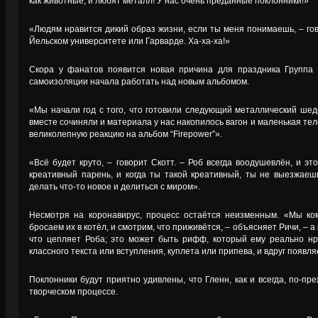
как животные, и любят металл! У нас очень преданные поклонники!»
«Людям нравится дикий образ жизни, если ты меня понимаешь, – гово
Йельском университете или Гарварде. Ха-ха-ха!»
Скора у фанатов появится новая причина для праздника Группа
самоизоляции начала работать над новым альбомом.
«Мы начали год с того, что готовили следующий металлический шедев
вместе сочиняли и материала у нас накопилось вагон и маленькая тел
великолепную реакцию на альбом “Firepower”».
«Всё будет круто, – говорит Скотт. – Роб всегда воодушевлён, и эт
креативный парень, и когда ты такой креативный, ты не выезжаешь
делать что-то новое и делиться с миром».
Несмотря на коронавирус, процесс остаётся неизменным. «Мы ко
бросаем их в котёл, и смотрим, что приживётся, – объясняет Ричи, – 
что цепляет Роба; это может быть рифф, который ему реально нр
классного текста или вступления, куплета или припева, и вдруг появл
Поклонники будут приятно удивлены, что Гленн, как и всегда, по-пр
творческом процессе.