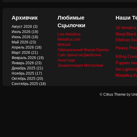
Архивчик
Любимые
Наши Т
Сцылочки
Август 2026
(3)
3D Metallic
Июль 2026
(19)
Metal
Black
Live Metallica
Июнь 2026
(18)
Metallica.com
Ellefson
Dec
Май 2026
(23)
Metclub
Апрель 2026
(18)
Heavy Pre
Официальный Форум Группы
Март 2026
(21)
Сайт фанатов Джейсона
Killing Cove
Февраль 2026
(19)
Ньюстеда
Puppets
Январь 2026
(23)
Mer
Энциклопедия Металлики
Декабрь 2025
(21)
the Lightnin
Ноябрь 2025
(17)
Metallica
К
Октябрь 2025
(20)
Сентябрь 2025
(18)
Август 2025
(22)
Июль 2025
(13)
©
Citrus Theme
by
Uni
Июнь 2025
(17)
Май 2025
(19)
Апрель 2025
(17)
Март 2025
(17)
Февраль 2025
(18)
Январь 2025
(18)
Декабрь 2024
(18)
Ноябрь 2024
(21)