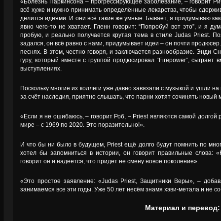
«Болезнь Паркинсона – прогрессирующее заболевание, – говорит Ри
всё хуже и нужно принимать определённые лекарства, чтобы сдержи
делится идеями. И они всё такие же умные. Бывает, я придумываю ка
явно чего-то не хватает. Гленн говорит: “Попробуй вот это”, и я ду
пробую, и реально получается крутая тема в стиле Judas Priest. По
задался, он всё равно с нами, придумывает идеи – он почти продюсер
песнях. В этом, честно говоря, и заключается разнообразие. Энди С
гуру, который вместе с группой продюсировал “Firepower”, сыграет
выступлениях.
Поскольку многие их коллеги уже давно завязали с музыкой и ушли на
за счёт наследия, приятно слышать, что парни хотят сочинять новый 
«Если я не ошибаюсь, – говорит Роб, – Priest являются самой долго
мире – с 1969 по 2020. Это поразительно!».
И что бы ни было в будущем, Priest ещё долго будут помнить по мно
хотел бы запомниться в истории, он говорит правильные слова: «
говорит он и надеется, что придет не смену новое поколение».
«Это простое заявление: «Judas Priest, Защитники Веры», – доба
занимаемся все эти годы. Уже 50 лет несём знамя хэви-метала и не с
Материал и перевод: