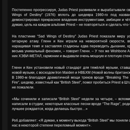
Постепенно прогрессируя, Judas Priest развивали и вырабатывали св
Wings of Destiny” (1976) вплоть до шедевра 1980-го под назван
демонстрировал прекрасное владение инструментами, амбиции и чёт
думаю, цель на каждом альбоме Priest – не повторяться и сделать что-
На пластинке “Sad Wings of Destiny” Judas Priest показали мир
гитарную атаку. Гленн и Кен играли на невероятной скорости, 
наращивая темп и заставляя стадионы едва переводить дыхание, хр
весьма уникальный феномен, – говорит Гленн. – У тех же Wishbone A
них ХЭВИ-МЕТАЛ, гармонии и выдавали очень мощную и плотную стену
Гленн и Кен установили новый стандарт для тяжёлой музыки, ставш
новой музыки, с восходом Iron Maiden и НВБХМ (Новой волны британск
В 1980-м благодаря драматичной мощи треков вроде “Breaking The Laa
Fire”, шедевр, известный как “British Steel”, помог пробиться Priest в Ш
не пожалели.
«Мы сочинили и записали “British Steel” недели за четыре, – вспо
написали в студии; некоторые классные песни вроде “The Rage”, род
лучшее рождается, когда делаешь быстро…»
Роб добавляет: «Я думаю, к моменту выхода “British Steel” мы поняли
нас в некоторой степени переломный момент».