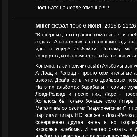
Поет Батя на Лоаде отменно!!!!!!
Miller
сказал тебе 6 июня, 2016 в 11:26
“Во-первых, это страшно изматывает, и тре
отдыха. А во-вторых, два с лишним года га
идёт в ущерб альбомам. Поэтому мы и
концертах, и по возможности !чаще выпуска
Конечно, так и получилось!))) Альбомы вып
А Лоад и Релоад - просто офигительные а
высоте. Драйв есть, много драйвовых пес
На этих альбомах барабаны - самые луч
Лоад-Релоад и после них. Ларс - прос
Хотелось бы только больше соло гитары.
Металлика со своими “марионетскими” и п
партиями гитар, НО все же - Лоад-Релоад 
совершенно другая ветвь в их творчес
взрослые альбомы. И честно сказать, я 
альбом по качеству и стилистике походил бы