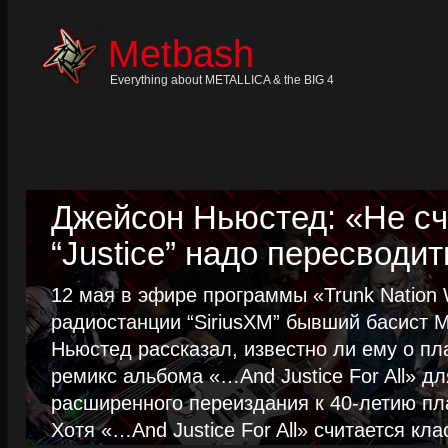
Skip
to
content
Metbash
Skip
to
navigation
Everything about METALLICA & the BIG 4
Skip
to
footer
Джейсон Ньюстед: «Не сч
“Justice” надо пересводит
12 мая в эфире программы «Trunk Nation W
радиостанции “SiriusXM” бывший басист M
Ньюстед рассказал, известно ли ему о пл
ремикс альбома «…And Justice For All» д
расширенного переиздания к 40-летию пла
Хотя «…And Justice For All» считается клас