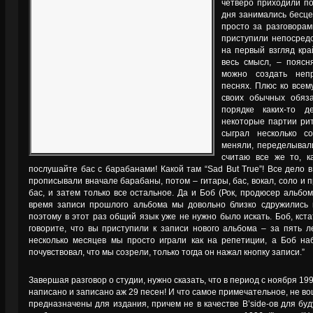
четверо приходили по
дня занимались бесце
просто за разговорам
приступили непосредс
на первый взгляд кра
весь смысл, – поясн
можно создать неп
песнях. Плюс ко всем
своих обычных обяз
порядке каких-то д
некоторые партии рит
сыграл несколько с
меняли, переделывал
считаю все же то, к
послушайте бас с барабанами! Какой там “Sad But True”! Все дело в
прописывали вначале барабаны, потом – гитары, бас, вокал, соло и 
бас, и затем только все остальное. Да и Боб (Рок, продюсер альбом
время записи прошлого альбома мы довольно близко сдружились и
поэтому в этот раз общий язык уже не нужно было искать. Боб, кстат
говорите, что вы приступили к записи нового альбома – за пять л
несколько месяцев мы просто играли как на репетиции, а Боб наб
почувствовал, что мы созрели, только тогда он нажал кнопку записи.”
Завершая разговор о студии, нужно сказать, что в период с ноября 1994
написано и записано аж 29 песен! И что самое примечательное, не во
предназначены для издания, причем не в качестве B’side-ов для буд