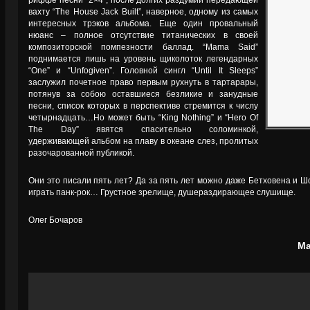
риффе песни “2×4″, после долгих раздумий передающей
вахту “The House Jack Built”, наверное, одному из самых
интересных трэков альбома. Еще один провальный
нюанс – полное отсутствие титанических в своей
композиторской помпезности баллад. “Mama Said”
поднимается лишь на уровень щиколоток легендарных
“One” и “Unfogiven”. Головной сингл “Until It Sleeps”
заслужил почетное право первым рухнуть в тартарары,
потянув за собою оставшиеся безликие и занудные
песни, список которых в перспективе стремится к числу
четырнадцать…Но может быть “King Nothing” и “Hero Of
The Day” явятся спасительно соломинкой,
удерживающей альбом на плаву в океане слез, пролитых
разочарованной публикой.
Они это писали пять лет? Да за пять лет можно даже Бетховена и Ш
играть панк-рок… Грустное зрелище, душераздирающее слушище.
Олег Бочаров
Ма