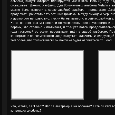
альбома, выпуск которого планируется уже в этом 1996 (!) году. “Н
оговаривает Джеймс Хэтфилд. Два 80-минутных альбома Metallica за
можно было выпустить сразу двойной альбом, - продолжает Дже
продолжать работать пятилетними циклами. Между выходом “черного 
я думаю, это неправильно, и если бы мы выпустили сейчас двойной а
Хотя, на этот раз мы решили не устраивать такого умопомрачител
первых, это страшно изматывает, и требует потом продолжительног
года гастролей со всеми перерывами идёт в ущерб альбомам. Поэ
концертах, и по возможности чаще выпускать альбомы. И следующий в
тем более, что стилистически он почти не будет отличаться от ‘Load’.
Что, кстати, за ‘Load’? Что за абстракция на обложке? Есть ли какая-
концепция альбома?