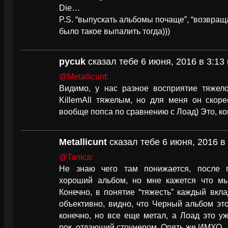
Die…
P.S. “выпускать альбомы почаще”, “возвраща
было такое выпалить тогда)))
pycuk
сказал тебе 6 июня, 2016 в 3:13
@Metallicunt:
Видимо, у нас разное восприятие тяжел
KillemAll тяжелым, но для меня он скоре
вообще попса по сравнению с Лоад) Это, 
Metallicunt
сказал тебе 6 июня, 2016 в 
@Tanica:
Не знаю чего там понижается, после 
хороший альбом, но мне кажется что м
Конечно, в понятие “тяжесть” каждый вкла
объективно, видно, что Черный альбом эт
конечно, но все еще метал, а Лоад это 
рок, отдающий стоунером. Опять же ИМХО.