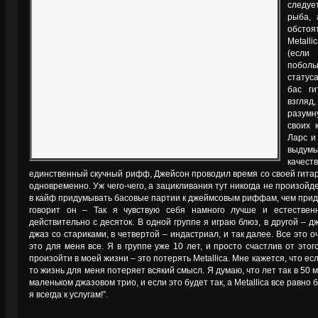
следуе
рыба, 
обсто
Metall
(если
побол
статус
бас г
взгляд
разум
своих 
Ларс и
выдумы
качес
единственный скучный рифф, Джейсон проводил время со своей гитаро
одновременно. Уж чего-чего, а зацикливания тут никогда не произойде
в кайф придумывать басовые партии к джеймсовым риффам, чем придум
говорит он – Так я чувствую себя намного лучше и естествен
действительно с десяток. В одной группе я играю блюз, в другой – 
джаз со стариками, в четвертой – индастриал, и так далее. Все это оч
это для меня все. Я в группе уже 10 лет, и просто счастлив от это
произойти в моей жизни – это потерять Metallica. Мне кажется, что есл
то жизнь для меня потеряет всякий смысл. Я думаю, что лет так в 50 
маленьком джазовом трио, и если это будет так, а Metallica все равно 
я всегда к услугам!”.