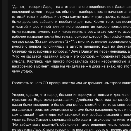
“Да нет, – говорит Ларс, – на этот раз ничего подобного нет. Даже н
последний момент, тогда как обычно – наоборот, песня начинается 
готовый текст и выбирали оттуда самую лаконичную строчку, которая
было довольно забавно и необычно для нас. Кроме того, так пес
открытой и доступной для личного восприятия каждого конкретног
были названы именно так и никак иначе, в результате каких-то ассо
рабочее название песни без текста, основой которой был рифф име
четыре раза. (Кстати упомянув “2×4″, у многих возникнет ассоциация с
вместе с первой исполнялась в августе прошлого года на фестивал
Отвечаю на возможные вопросы: “Devils Dance” не переименована, а
“Что же касается названия диска и его обложки, – продолжает бараб
смысла. Картинка нам просто понравилась своей необычностью и
настроению в момент, когда мы увидели ее – я даже не знаю, что это 
чему угодно.
Громкость вашего CD-проигрывателя или же громкость выстрела вашего
Уверен, однако, что народ больше интересуется новым и довольно
музыкантов. Ведь если расставание Джейсона Ньюстеда со своей 
назад было воспринято более или менее спокойно, то тотальное со
оставшихся троих металликовцев многими было расценено чуть ли не
сам слышал! – хотя короткой стрижкой или вообще лысиной в пос
удивить. Кирк Хэмметт, сделавший себе еще и татуировку на животе (”
“Не забуду мать родную!”), объясняет такое решение чисто новым 
металлизма Ларс Ульрих говорит, что постригся просто от нечего дела