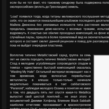
если бы не тот факт, что таковому синдрому была подвержена пол
околороссийских (вплоть до Гренландии) земель.
‘Load’ появился тогда, когда титаны меломанского послушания мето
себя, что он окажется гениальнейшим альбомом последнего десятил
Майкла Джексона без рекламных излишеств типа растления мало
предалась смакованию демо-кассеты с восемью трэками, испыта
вздремнуть. К счастью сие обилие проходных композиций, на фоне к
случайные паузы, пришло в более приемлемый вид на окончательном
которого и составят скелет данной рецензии и повод для разговоров
пока не выйдет очередная пластинка.
Воплотив типично Metallic’овский саунд, группа за семь
лет не смогла породить типично Metallic’овских мелодий.
Спад в мелодике усугубляющее сопроводился спадом в
темпах – единственно быстрой композицией оказалась
“Wasting My Hate”. Остальной материал возвращает нас к
тем временам, когда волосатые первобытные
металлисты в клешах только-только начинали
медлительно покачиваться в такт саббатовского
“Paranoid”, наблюдая молодого Оззика и понятия не имея
о том, что двадцать пять лет спустя какая-то Metallica
выпустит свой шестой лонгплей… не знал этого и
восьмилетний Джимми Хэтфилд. Влияние Black Sabbath
наиболее отчетливо проскакивает в краснострочном