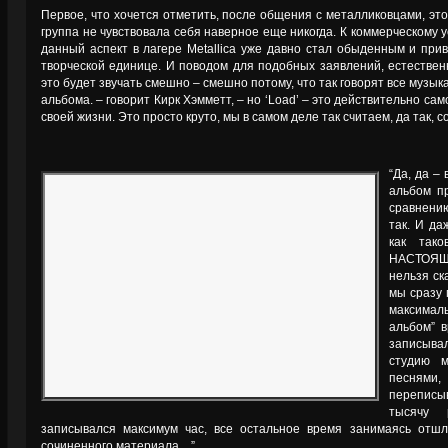
Первое, что хочется отметить, после общения с металликовцами, это
группа не чувствовала себя наверное еще никогда. К коммерческому у
данный аспект в лагере Metallica уже давно стал обыденным и прив
творческой единице. И поводом для подобных заявлений, естествен
это будет звучать смешно – смешно потому, что так говорят все музык
альбома. – говорит Кирк Хэмметт, – но ‘Load’ – это действительно са
своей жизни. Это просто круто, мы в самом деле так считаем, да так, со
“Да, да –
альбом пр
сравнени
так. И да
как так
НАСТОЯЩЕ
нельзя ск
мы сразу 
максималь
альбом” 
записывал
студию 
песнями,
переписыв
тысячу 
записывался максимум час, все остальное время занимаясь отш
сочиненного материала…”