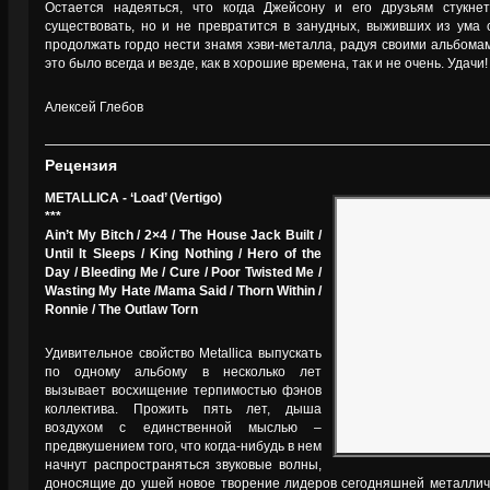
Остается надеяться, что когда Джейсону и его друзьям стукнет
существовать, но и не превратится в занудных, выживших из ума с
продолжать гордо нести знамя хэви-металла, радуя своими альбома
это было всегда и везде, как в хорошие времена, так и не очень. Удачи!
Алексей Глебов
Рецензия
METALLICA - ‘Load’ (Vertigo)
***
Ain’t My Bitch / 2×4 / The House Jack Built /
Until It Sleeps / King Nothing / Hero of the
Day / Bleeding Me / Cure / Poor Twisted Me /
Wasting My Hate /Mama Said / Thorn Within /
Ronnie / The Outlaw Torn
Удивительное свойство Metallica выпускать
по одному альбому в несколько лет
вызывает восхищение терпимостью фэнов
коллектива. Прожить пять лет, дыша
воздухом с единственной мыслью –
предвкушением того, что когда-нибудь в нем
начнут распространяться звуковые волны,
доносящие до ушей новое творение лидеров сегодняшней металличе