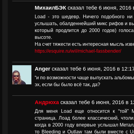
МихаилБЭК
сказал тебе 6 июня, 2016 
Load - это шедевр. Ничего подобного ни
услышать, обалденнейший микс рифов и вы
который продлится до 2000 годов) голос
высоте.
На счет тяжести есть интересная мысль изв
https://esquire.ru/wil/michael-fassbender/
Anger
сказал тебе 6 июня, 2016 в 12:1
“и по возможности чаще выпускать альбомы
эх, если бы было всё так, да?
Андрюха
сказал тебе 6 июня, 2016 в 1
Для меня Load еще относится к “той” 
страница. Лоад более классический, чтоли.
когда в 2000 году впервые услышал Металли
то Bleeding и Outlaw там были вместе с Unf