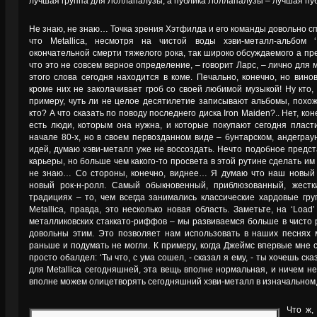
лучшая группа для Лоллапалузы, а публика Лоллапалузы – лучшая публ
Не знаю, не знаю… Точка зрения Хэтфилда и его команды довольно сп
что Metallica, несмотря на чистой воды хэви-металл-альбом
окончательной смерти тяжелого рока, так широко обсуждаемого а пр
что это не совсем верное определение, – говорит Ларс, – лично для
этого слова сегодня находится в коме. Печально, конечно, но вин
кроме них не заколачивает гроб со своей любимой музыкой! Ну кто, с
примеру, чуть ли не целое десятилетие записывают альбомы, похожи
кто? А что сказать по поводу последнего диска Iron Maiden?.. Нет, кон
есть люди, которым она нужна, и которые покупают сегодня пласти
начале 80-х, но в своем первозданном виде – бунтарском, андегра
идей, думаю хэви-металл уже не воссоздать. Нечто подобное предст
карьеры, но больше чем какого-то просвета в этой рутине сделать им 
не знаю… Со стороны, конечно, виднее… Я думаю что наш новый 
новый рок-н-ролл. Самый обыкновенный, приблюзованный, жестк
традициях – то, чем всегда занимались классические хардовые гр
Metallica, правда, это несколько новая область. Заметьте, на ‘Loa
металликовских стаккато-риффов – мы развиваемся больше в чисто 
довольны этим. Это позволяет нам использовать в наших песнях 
раньше и подумать не могли. К примеру, когда Джеймс впервые мне с
просто обалдел: ‘Ты что, с ума сошел, - сказал я ему, - ты хочешь сказ
для Metallica сегодняшней, эта вещь вполне нормальная, и ничем не
вполне можем олицетворять сегодняшний хэви-металл в изначальном,
Что ж,