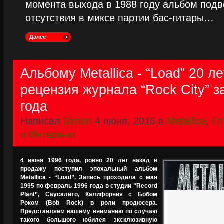
момента выхода в 1988 году альбом подве
отсутствия в миксе партии бас-гитары…
Далее
Альбому Metallica - “Load” 20 ле
рецензия журнала “Rock City” з
года
Написал
Dimon
4 июня, 2016 в
Metallica
,
Гл
и Интервью
4 июня 1996 года, ровно 20 лет назад в
продажу поступил эпохальный альбом
Metallica - “Load”. Запись проходила с мая
1995 по февраль 1996 года в студии “Record
Plant”, Саусалито, Калифорния с Бобом
Роком (Bob Rock) в роли продюсера.
Представляем вашему вниманию по случаю
такого большого юбилея эксклюзивную