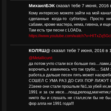
МихаилБЭК
сказал тебе 7 июня, 2016 
Кому интересно можете зайти на мой канал
сделанные когда-то субтитры. Просто н
сабами, кроме мастера, нема, гивена, и ещ
Там есть три песни с LOADа.
https://www.youtube.com/watch?v=HlTxZq5G
КОЛЯШ@
сказал тебе 7 июня, 2016 в 
@Metallicunt:
да потом учто стали все больше пиз…лами,
ворочить,я извиняюсь что так грубо… S&M 
работа,а дальше песен пять может наскребет
СОШЕЛ С УМА РАЗ ДО СИХ ПОР ЛИЖУТ 
21веке они стали прошлым №1,за убей их,м
1991 и за см ивсе…лоад,релоад,магнетик,
никто бы и слушать не стал,если бы не б
фор алла ни 1991 года!!!