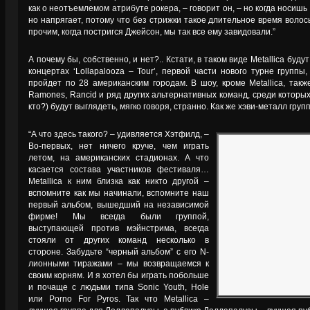
как о неотъемлемом атрибуте рокера, – говорит он, – но когда носишь 
но напрягает, потому что без стрижки такое длительное время воло
прочим, когда постригся Джейсон, мы так все ему завидовали.”
А почему бы, собственно, и нет?.. Кстати, в таком виде Metallica бу
концертах ‘Lollapalooza – Tour’, первой части нового турне группы
пройдет по 28 американским городам. В шоу, кроме Metallica, так
Ramones, Rancid и ряд других альтернативных команд, среди которы
кто?) будут выглядеть, мягко говоря, странно. Как же хэви-металл груп
“А что здесь такого? – удивляется Хэтфилд, –
Во-первых, нет ничего круче, чем играть
летом, на американских стадионах. А что
касается состава участников фестиваля…
Metallica к ним близка как никто другой –
вспомните как мы начинали, вспомните наш
первый альбом, вышедший на независимой
фирме! Мы всегда были группой,
выступающей против мэйнстрима, всегда
стояли от других команд несколько в
стороне. Забудьте “черный альбом” с его N-
лионными тиражами – мы возвращаемся к
своим корням. И я хотел бы играть побольше
и почаще с людьми типа Sonic Youth, Hole
или Porno For Pyros. Так что Metallica –