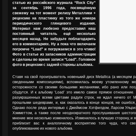
статью из российского журнала “Rock City”
за сентябрь 1996 года, посвящённую
свежему на тот момент релизу Металлики +
рецензию на пластинку из того же номера
периодического глянцевого издания.
Материал нам любезно предоставил наш
постоянный читатель ещё несколько
месяцев назад. Не забудьте поблагодарить
его в комментариях. Ну а пока что включаем
погромче “Load” и погружаемся в это чтиво!
Фото в статье из запасников администрации
и сделаны во время записи “Load”. Головное
фото в рецензии с задней стороны альбома.
Ставя на свой проигрыватель новенький диск Metallica (а месяцем 
сведенными композициями), вспомнилась моему утомленному моз
осторожности со своими большими желаниями, ибо рано или позд
сбудутся. И к альбому ‘Load’ это имело самое прямое отношение. 
разукрашенных всеми цветами радуги строк, не ждал ничего от Met
прошлыми шедеврами, и, как оказалось в конце концов, не ошибся,
Однако после ряда интервью с Джеймсом Хэтфилдом, Ларсом Ульри
Хэмметтом, а также после неоднократного прослушивания шестого 
мнение мое несколько изменилось. Изменилось в лучшую сторону, и 
приблизит вас к аналогичному восприятию того чуда, что све
опубликованию их нового альбома.