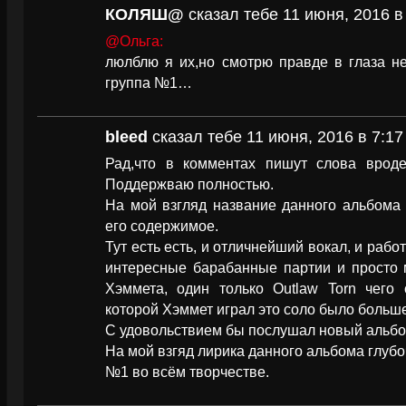
КОЛЯШ@
сказал тебе 11 июня, 2016 в
@Ольга:
люлблю я их,но смотрю правде в глаза н
группа №1…
bleed
сказал тебе 11 июня, 2016 в 7:17
Рад,что в комментах пишут слова врод
Поддержваю полностью.
На мой взгляд название данного альбома
его содержимое.
Тут есть есть, и отличнейший вокал, и раб
интересные барабанные партии и просто 
Хэммета, один только Outlaw Torn чего 
которой Хэммет играл это соло было больше
С удовольствием бы послушал новый альбом
На мой взгяд лирика данного альбома глуб
№1 во всём творчестве.