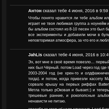
Антон
сказал тебе 4 июня, 2016 в 9:59
Чтобы понято нравится ли тебе альбом ил
играет не твоя любимая группа а ноунейм и
бы альбом состоял из 8-10 песен это был б
все эксперименты и добавили мочи в буль
неповторимая атмосфера, за что его и любл
JahLis
сказал тебе 4 июня, 2016 в 10:4
Эх, вот мне в своё время повезло… первы
них был Чёрный. потом Load через год где-т
2003-2004 год (не хрен-то и олдфажниче
тогда). и потом, когда привезли кассету M
сорвало крышу на первых риффах Battery
Метла только рОковая и бывает.:) и тепе
трешевые ранние, и рокопопсные альбо
ненависти не питаю.