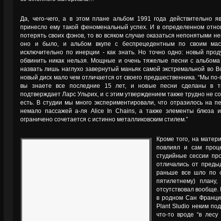
Да, чего-чего, а в этом плане альбом 1991 года действительно я
принесло ему такой феноменальный успех. И в определенном отнош
потерять своих фэнов, то во всяком случае оказаться непонятыми не
оно и было, и альбом вкупе с беспрецедентным по своим мас
исключительно по инерции - как знать. Но точно одно: новый прод
обвинить никак нельзя. Мощные и очень тяжелые песни с альбома
назвать лишь наглухо завернутый маньяк самой экстремальной во В
новый диск мало чем отличается от своего предшественника. “Мы по-п
вы знаете все последние 15 лет, и новые песни сделаны в т
подтверждает Ларс Ульрих, и с этим утверждением также трудно не со
есть. В студии мы много экспериментировали, что отразилось на п
немало пассажей а-ля Alice In Chains, а также элементы блюза 
ограничено сочетается с истинно металликовским стилем.”
Кроме того, на матер
повлиял и сам проце
студийные сессии пр
отличались от предыд
раньше все шло по с
пятилетнему) плану,
отсутствовал вообще. 
в родном Сан Франци
Plant Sludio неким по
что-то вроде “в лесу