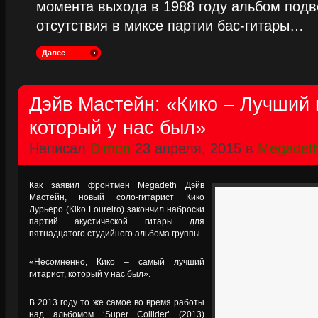
момента выхода в 1988 году альбом подве
отсутствия в миксе партии бас-гитары…
Далее
Дэйв Мастейн: «Кико – Лучший 
который у нас был»
Написал
Dimon
23 апреля, 2015 в
Megadet
Как заявил фронтмен Megadeth Дэйв
Мастейн, новый соло-гитарист Кико
Лурьеро (Kiko Loureiro) закончил наброски
партий акустической гитары для
пятнадцатого студийного альбома группы.
«Несомненно, Кико – самый лучший
гитарист, который у нас был».
В 2013 году то же самое во время работы
над альбомом ‘Super Collider’ (2013)