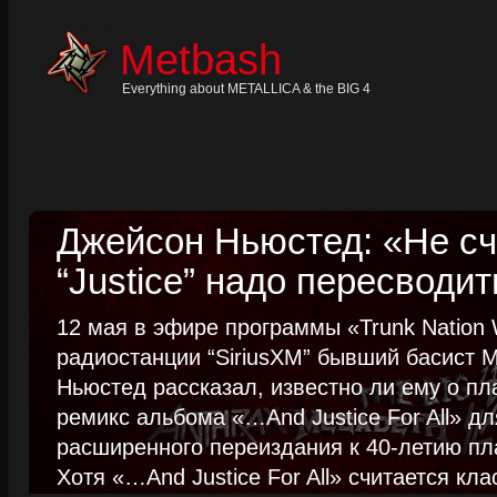
Skip
to
content
Metbash
Skip
to
navigation
Everything about METALLICA & the BIG 4
Skip
to
footer
Джейсон Ньюстед: «Не сч
“Justice” надо пересводит
12 мая в эфире программы «Trunk Nation W
радиостанции “SiriusXM” бывший басист M
Ньюстед рассказал, известно ли ему о пл
ремикс альбома «…And Justice For All» д
расширенного переиздания к 40-летию пла
Хотя «…And Justice For All» считается клас