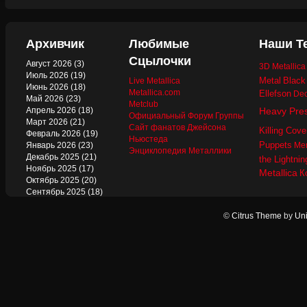
Архивчик
Любимые
Наши Т
Сцылочки
Август 2026
(3)
3D Metallic
Июль 2026
(19)
Metal
Black
Live Metallica
Июнь 2026
(18)
Metallica.com
Ellefson
Dec
Май 2026
(23)
Metclub
Апрель 2026
(18)
Heavy Pre
Официальный Форум Группы
Март 2026
(21)
Сайт фанатов Джейсона
Killing Cove
Февраль 2026
(19)
Ньюстеда
Puppets
Январь 2026
(23)
Mer
Энциклопедия Металлики
Декабрь 2025
(21)
the Lightnin
Ноябрь 2025
(17)
Metallica
К
Октябрь 2025
(20)
Сентябрь 2025
(18)
Август 2025
(22)
Июль 2025
(13)
©
Citrus Theme
by
Uni
Июнь 2025
(17)
Май 2025
(19)
Апрель 2025
(17)
Март 2025
(17)
Февраль 2025
(18)
Январь 2025
(18)
Декабрь 2024
(18)