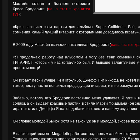
Мастейн сказал о бывшем гитаристе
Крисе Бродерике (
наша статья хранится
тут
):
«Крис закончил свои партии для альбома ‘Super Collider’… Всё, ч
сомнения, самый лучший гитарист, с которым мне доводилось играть».
В 2009 году Мастейн всячески нахваливал Бродерика (
наша статья хр
«Я продолжаю работу над альбомом и могу без тени сомнения 
ГИТАРИСТ, который у нас когда-либо был. И бывшие талантливые уч
просто монстр!
Он играет песни лучше, чем кто-либо. Джефф Янг никогда не хотел и
такое, пока у нас не появился предыдущий гитарист, и я не распустил 
Забавно, потому что Бродерик постоянно меня удивляет. Я уже и 
соляки, а он выдаёт красивые партии в стиле Марти Фридмана (он зн
играть в стиле Джеффа Янга; он добавил свежести нашему звучанию.
Он словно молодой бычок, хотя не такой уж он и молодой, скорее прож
В настоящий момент Megadeth работают над новым альбом в студии “La
Теннеси, выход которого предварительно состоится в конце 2015 года.