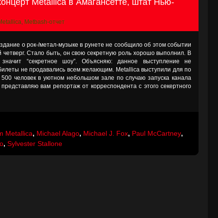
онцерт Metallica в Амагансетте, штат Нью-
Metallica
,
Metbash-отчет
здание о рок-/метал-музыке в рунете не сообщило об этом событии
й четверг. Стало быть, он свою секретную роль хорошо выполнил. В
значит “секретное шоу”. Объясняю: данное выступление не
билеты не продавались всем желающим. Metallica выступили для по
 500 человек в уютном небольшом зале по случаю запуска канала
 представляю вам репортаж от корреспондента с этого секертного
 Metallica
,
Michael Alago
,
Michael J. Fox
,
Paul McCartney
,
o
,
Sylvester Stallone