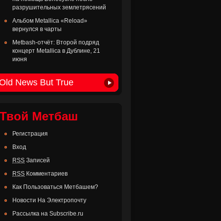
разрушительных землетрясений
Альбом Metallica «Reload»
вернулся в чарты
Metbash-отчёт: Второй подряд
концерт Metallica в Дублине, 21
июня
Old News But True
Твой Метбаш
Регистрация
Вход
RSS
Записей
RSS
Комментариев
Как Пользоваться Метбашем?
Новости На Электропочту
Рассылка на Subscribe.ru