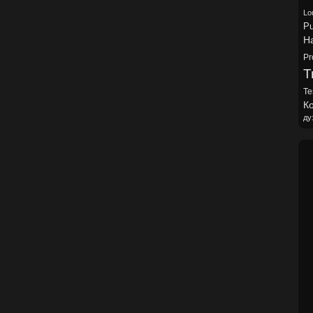
Lo
Pu
H
Pr
Tr
Te
Ко
ду