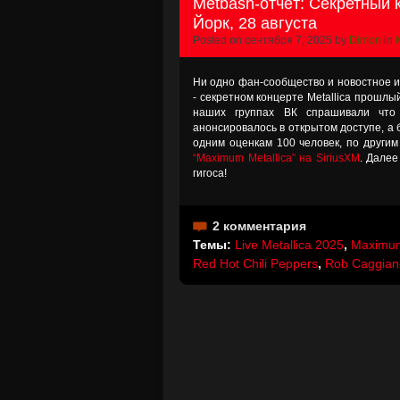
Metbash-отчёт: Секретный к
Йорк, 28 августа
Posted on сентября 7, 2025 by
Dimon
in
Ни одно фан-сообщество и новостное и
- секретном концерте Metallica прошлы
наших группах ВК спрашивали что 
анонсировалось в открытом доступе, а 
одним оценкам 100 человек, по другим
“Maximum Metallica” на SiriusXM
. Далее
гигоса!
2 комментария
Темы:
Live Metallica 2025
,
Maximum
Red Hot Chili Peppers
,
Rob Caggian