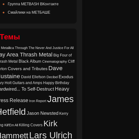
Группа METBASH ВКонтакте
Смайлики на МЕТБАШЕ
Темы
 Metallica Through The Never
And Justice For All
ay Area Thrash Metal
Big Four of
Black Album
rash Metal
Cliff
Cinematography
Dave
Covers and Tributes
rton
ustaine
Exodus
David Ellefson
Decibel
ry Holt
Guitars and Amps
Happy Birthday
Heavy
rdwired... To Self-Destruct
James
ress Release
Iron Report
etfield
Jason Newsted
Kerry
Kirk
ng
Killing Covers
Kill'Em All
Lars Ulrich
Hammett