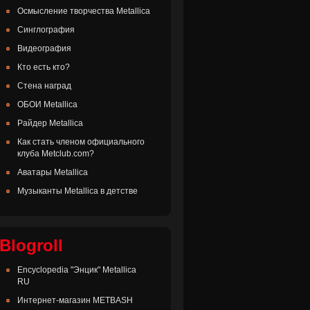
Осмысление творчества Metallica
Синглография
Видеография
Кто есть кто?
Стена наград
ОБОИ Metallica
Райдер Metallica
Как стать членом официального
клуба Metclub.com?
Аватары Metallica
Музыканты Metallica в детстве
Blogroll
Encyclopedia "Энцик" Metallica
RU
Интернет-магазин METBASH