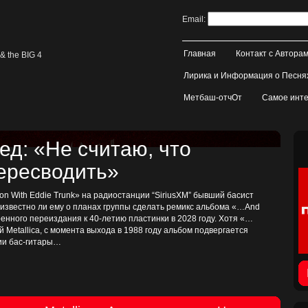
Email:
Главная
Контакт с Автора
& the BIG 4
Лирика и Информация о Песня
Метбаш-отчОт
Самое инте
д: «Не считаю, что
пересводить»
on With Eddie Trunk» на радиостанции “SiriusXM” бывший басист
, известно ли ему о планах группы сделать ремикс альбома «…And
иренного переиздания к 40-летию пластинки в 2028 году. Хотя «…
ой Metallica, с момента выхода в 1988 году альбом подвергается
тии бас-гитары…