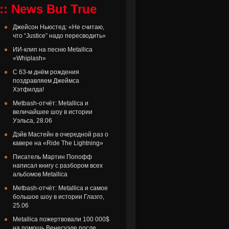
:: News But True
Джейсон Ньюстед: «Не считаю,
что “Justice” надо пересводить»
ИИ-клип на песню Metallica
«Whiplash»
С 63-м днём рождения
поздравляем Джеймса
Хэтфилда!
Metbash-отчёт: Metallica и
величайшее шоу в истории
Уэльса, 28.06
Дэйв Мастейн в очередной раз о
кавере на «Ride The Lightning»
Писатель Мартин Попофф
написал книгу с разбором всех
альбомов Metallica
Metbash-отчёт: Metallica и самое
большое шоу в истории Глазго,
25.06
Metallica пожертвовали 100 000$
на помощь Венесуэле после