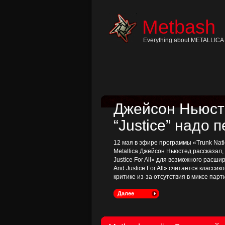
Skip
to
content
Metbash
Skip
to
navigation
Everything about METALLICA 
Skip
to
footer
Джейсон Ньюсте
“Justice” надо 
12 мая в эфире программы «Trunk Nati
Metallica Джейсон Ньюстед рассказал
Justice For All» для возможного расш
And Justice For All» считается классик
критике из-за отсутствия в миксе пар
Далее