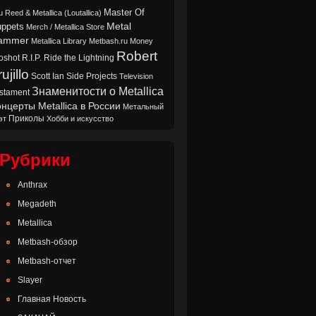
Master Of
u Reed & Metallica (Loutallica)
Metal
ppets
Merch / Metallica Store
ammer
Metallica Library
Metbash.ru
Money
Robert
oshot
Ride the Lightning
R.I.P.
ujillo
Scott Ian
Side Projects
Television
Знаменитости о Metallica
stament
нцерты Metallica в России
Метальный
Приколы
эт
Хобби и искусство
Рубрики
Anthrax
Megadeth
Metallica
Metbash-обзор
Metbash-отчет
Slayer
Главная Новость