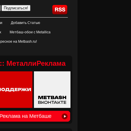
ми
Добавить Статью
х
Метбаш-обои с Metallica
ресное на Metbash.ru!
:: МеталлиРеклама
Реклама на Метбаше