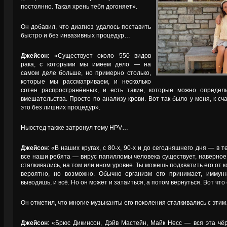
постоянно. Такая хрень тебя догоняет».
Он добавил, что диагноз удалось поставить
быстро и без инвазивных процедур…
Джейсон
: «Существует около 550 видов
рака, с которыми мы имеем дело — на
самом деле больше, но примерно столько,
которые мы рассматриваем, и несколько
сотен распространённых, и есть такие, которые можно определи
вмешательства. Просто по анализу крови. Вот так было у меня, к сч
это без лишних процедур».
Ньюстед также затронул тему HPV…
Джейсон
: «В наших кругах, с 80-х, 90-х и до сегодняшнего дня — в т
все наши ребята — вирус папилломы человека существует, наверное, 
сталкивались, на том или ином уровне. Ты можешь подхватить его от к
вероятно, но возможно. Обычно организм его принимает, иммун
выводишь, и всё. Но он может и затаиться, а потом вернуться. Вот что
Он отметил, что многие музыканты его поколения сталкивались с эти
Джейсон
: «Брюс Дикинсон, Дэйв Мастейн, Майк Несс — вся эта чёр