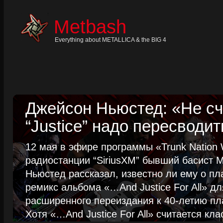
Skip
to
content
Metbash
Skip
to
navigation
Everything about METALLICA & the BIG 4
Skip
to
footer
Джейсон Ньюстед: «Не сч
“Justice” надо пересводит
12 мая в эфире программы «Trunk Nation W
радиостанции “SiriusXM” бывший басист M
Ньюстед рассказал, известно ли ему о пл
ремикс альбома «…And Justice For All» д
расширенного переиздания к 40-летию пла
Хотя «…And Justice For All» считается клас