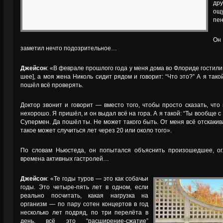
дру
ощ
пен
Он 
заметил нечто подозрительное…
Джейсон
: «В феврале прошлого года у меня дома во Флориде гостили
шее], а моя жена Николь сидит рядом и говорит: “Что это?” А я так
пошёл всё проверять.
Доктор звонит и говорит — вместо того, чтобы просто сказать, что 
нехорошо. Я пришёл, и он выдал всё на гора. А я такой: “Ты вообще с 
Супермен. Да пошёл ты. Не может такого быть. От меня всё отскакив
такое может случиться лет через 20 или около того».
По словам Ньюстеда, он попытался объяснить произошедшее, ог
времена активных гастролей…
Джейсон
: «Те годы туров — это как собачьи
годы. Это четыре-пять лет в одном, если
реально посчитать, какая нагрузка на
организм — по пару сотен концертов в год
несколько лет подряд, по три перелёта в
день, всё это “расширение-сжатие”