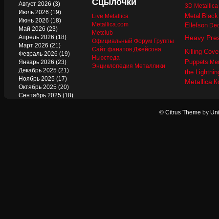
Сцылочки
Август 2026
(3)
3D Metallic
Июль 2026
(19)
Metal
Black
Live Metallica
Июнь 2026
(18)
Metallica.com
Ellefson
Dec
Май 2026
(23)
Metclub
Апрель 2026
(18)
Heavy Pre
Официальный Форум Группы
Март 2026
(21)
Сайт фанатов Джейсона
Killing Cove
Февраль 2026
(19)
Ньюстеда
Puppets
Январь 2026
(23)
Mer
Энциклопедия Металлики
Декабрь 2025
(21)
the Lightnin
Ноябрь 2025
(17)
Metallica
К
Октябрь 2025
(20)
Сентябрь 2025
(18)
Август 2025
(22)
Июль 2025
(13)
©
Citrus Theme
by
Uni
Июнь 2025
(17)
Май 2025
(19)
Апрель 2025
(17)
Март 2025
(17)
Февраль 2025
(18)
Январь 2025
(18)
Декабрь 2024
(18)
Ноябрь 2024
(21)
Октябрь 2024
(24)
Сентябрь 2024
(15)
Август 2024
(13)
Июль 2024
(12)