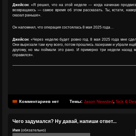
Джейсон
: «Я решил, что на этой неделе — когда начинаю продвиг
возвращаюсь — самое время об этом рассказать. Ты, кстати, навер
сказал раньше».
Он напомнил, что операция состоялась 8 мая 2025 года…
Джейсон
: «Через неделю будет ровно год. 8 мая 2025 года мне сде
Они вырезали там кучу всего, потом прошлись лазерами и убрали ещё. 
другому, но мы поймали это рано. И примерно три недели назад мн
справился».
Комментариев нет
Темы:
Jason Newsted
,
Sick & Des
Чего задумался? Ну давай, напиши ответ...
Имя
(обязательно)