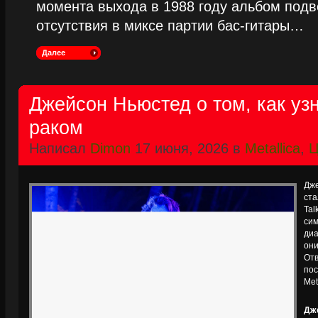
момента выхода в 1988 году альбом подве
отсутствия в миксе партии бас-гитары…
Далее
Джейсон Ньюстед о том, как узн
раком
Написал
Dimon
17 июня, 2026 в
Metallica
,
Ц
Дже
ста
Ta
сим
диа
он
Отв
по
Met
Дж