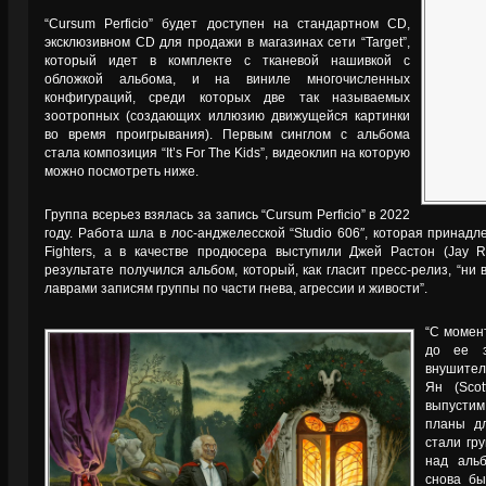
“Cursum Perficio” будет доступен на стандартном CD,
эксклюзивном CD для продажи в магазинах сети “Target”,
который идет в комплекте с тканевой нашивкой с
обложкой альбома, и на виниле многочисленных
конфигураций, среди которых две так называемых
зоотропных (создающих иллюзию движущейся картинки
во время проигрывания). Первым синглом с альбома
стала композиция “It’s For The Kids”, видеоклип на которую
можно посмотреть ниже.
Группа всерьез взялась за запись “Cursum Perficio” в 2022
году. Работа шла в лос-анджелесской “Studio 606″, которая принадл
Fighters, а в качестве продюсера выступили Джей Растон (Jay R
результате получился альбом, который, как гласит пресс-релиз, “ни
лаврами записям группы по части гнева, агрессии и живости”.
“С момен
до ее з
внушител
Ян (Sco
выпустим 
планы д
стали гр
над аль
снова бы