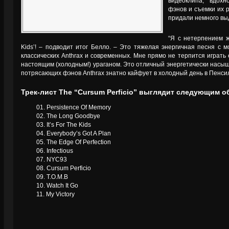
видеоклипа, вдохн
фэнов и съемки их 
придали немного вы
“Я с нетерпением жд
Kids’! – подводит итог Белло. – Это тяжелая энергичная песня с 
классических Anthrax и современных. Мне прямо не терпится играть
настоящим (холодным!) ураганом. Это отличный энергетически насыщ
потрясающих фэнов Anthrax знатно кайфует в холодный день в Пенсил
Трек-лист The “Cursum Perficio” выглядит следующим о
01. Persistence Of Memory
02. The Long Goodbye
03. It’s For The Kids
04. Everybody’s Got A Plan
05. The Edge Of Perfection
06. Infectious
07. NYC93
08. Cursum Perficio
09. T.O.M.B
10. Watch It Go
11. My Victory