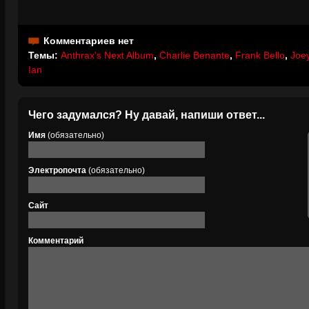
Комментариев нет
Темы:
Anthrax's Next Album
,
Charlie Benante
,
Frank Bello
,
Joe
Ian
Чего задумался? Ну давай, напиши ответ...
Имя
(обязательно)
Электропочта
(обязательно)
Сайт
Комментарий