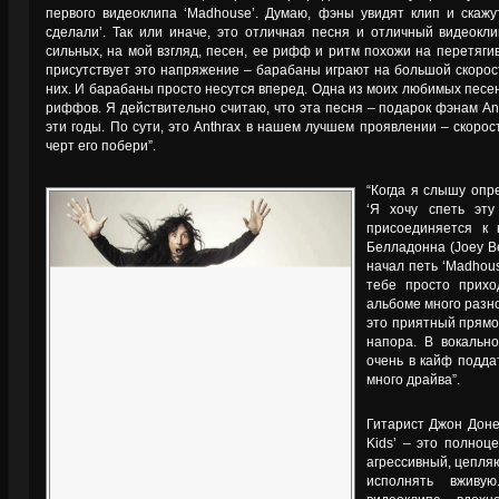
первого видеоклипа ‘Madhouse’. Думаю, фэны увидят клип и скажут
сделали’. Так или иначе, это отличная песня и отличный видеоклип.
сильных, на мой взгляд, песен, ее рифф и ритм похожи на перетягив
присутствует это напряжение – барабаны играют на большой скорос
них. И барабаны просто несутся вперед. Одна из моих любимых песе
риффов. Я действительно считаю, что эта песня – подарок фэнам An
эти годы. По сути, это Anthrax в нашем лучшем проявлении – скоро
черт его побери”.
“Когда я слышу опр
‘Я хочу спеть эту
присоединяется к 
Белладонна (Joey Be
начал петь ‘Madhous
тебе просто прих
альбоме много разноо
это приятный прямол
напора. В вокальн
очень в кайф поддат
много драйва”.
Гитарист Джон Доне (
Kids’ – это полноц
агрессивный, цепля
исполнять вживу