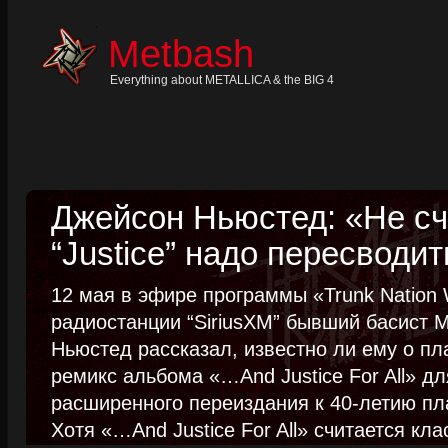
Skip
to
content
Metbash
Skip
to
navigation
Everything about METALLICA & the BIG 4
Skip
to
footer
Джейсон Ньюстед: «Не сч
“Justice” надо пересводит
12 мая в эфире программы «Trunk Nation W
радиостанции “SiriusXM” бывший басист M
Ньюстед рассказал, известно ли ему о пл
ремикс альбома «…And Justice For All» д
расширенного переиздания к 40-летию пла
Хотя «…And Justice For All» считается клас