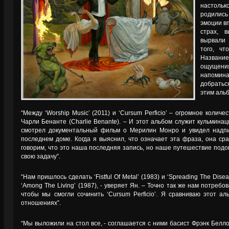
настольк
родились 
эмоции вп
страх, 
вырвали 
того, ч
Названи
ощущения
напомина
добратьс
этим аль
“Между ‘Worship Music’ (2011) и ‘Cursum Perficio’ – огромное колич
Чарли Бенанте (Charlie Benante). – И этот альбом служит кульминац
смотрел документальный фильм о Мерилин Монро и увидел надпись
последнем доме. Когда я выяснил, что означает эта фраза, она ср
говорим, что это наша последняя запись, но наше путешествие подо
свою задачу”.
“Нам пришлось сделать ‘Fistful Of Metal’ (1983) и ‘Spreading The Dise
‘Among The Living’ (1987), - уверяет Ян. – Точно так же нам потребовал
чтобы мы смогли сочинить ‘Cursum Perficio’. Я сравниваю этот ал
отношениях”.
“Мы выложили на стол все, - соглашается с ними басист Фрэнк Белло 