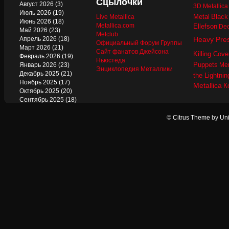
Сцылочки
Август 2026
(3)
3D Metallic
Июль 2026
(19)
Metal
Black
Live Metallica
Июнь 2026
(18)
Metallica.com
Ellefson
Dec
Май 2026
(23)
Metclub
Апрель 2026
(18)
Heavy Pre
Официальный Форум Группы
Март 2026
(21)
Сайт фанатов Джейсона
Killing Cove
Февраль 2026
(19)
Ньюстеда
Puppets
Январь 2026
(23)
Mer
Энциклопедия Металлики
Декабрь 2025
(21)
the Lightnin
Ноябрь 2025
(17)
Metallica
К
Октябрь 2025
(20)
Сентябрь 2025
(18)
Август 2025
(22)
Июль 2025
(13)
©
Citrus Theme
by
Uni
Июнь 2025
(17)
Май 2025
(19)
Апрель 2025
(17)
Март 2025
(17)
Февраль 2025
(18)
Январь 2025
(18)
Декабрь 2024
(18)
Ноябрь 2024
(21)
Октябрь 2024
(24)
Сентябрь 2024
(15)
Август 2024
(13)
Июль 2024
(12)