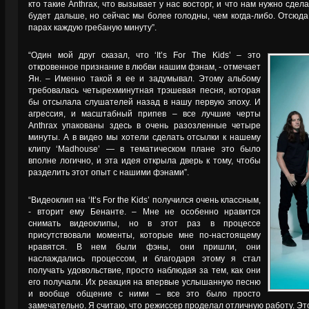
кто такие Anthrax, что вызывает у нас восторг, и что нам нужно сдела
будет дальше, но сейчас мы более голодны, чем когда-либо. Отсюд
парах каждую гребаную минуту”.
“Один мой друг сказал, что ‘It’s For The Kids’ – это
откровенное признание в любви нашим фэнам, - отмечает
Ян. – Именно такой я ее и задумывал. Этому альбому
требовалась четырехминутная трэшевая песня, которая
бы отсылала слушателей назад в нашу первую эпоху. И
агрессия, и масштабный припев – все лучшие черты
Anthrax упакованы здесь в очень разозленные четыре
минуты. А в видео мы хотели сделать отсылки к нашему
клипу ‘Madhouse’ — в тематическом плане это было
вполне логично, и эта идея открыла дверь к тому, чтобы
разделить этот опыт с нашими фэнами”.
“Видеоклип на ‘It’s For the Kids’ получился очень классным,
- вторит ему Бенанте. – Мне не особенно нравится
снимать видеоклипы, но в этот раз в процессе
присутствовали моменты, которые мне по-настоящему
нравятся. В нем были фэны, они пришли, они
наслаждались процессом, и благодаря этому я стал
получать удовольствие, просто наблюдая за тем, как они
его получали. Их реакция на впервые услышанную песню
и вообще общение с ними – все это было просто
замечательно. Я считаю, что режиссер проделал отличную работу. Эт