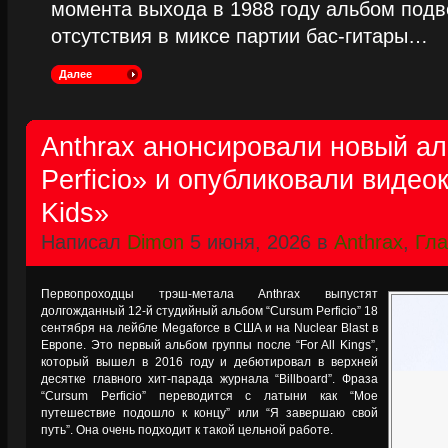
момента выхода в 1988 году альбом подве
отсутствия в миксе партии бас-гитары…
Далее
Anthrax анонсировали новый а
Perficio» и опубликовали видеок
Kids»
Написал
Dimon
5 июня, 2026 в
Anthrax
,
Гла
Первопроходцы трэш-метала Anthrax выпустят
долгожданный 12-й студийный альбом “Cursum Perficio” 18
сентября на лейбле Megaforce в США и на Nuclear Blast в
Европе. Это первый альбом группы после “For All Kings”,
который вышел в 2016 году и дебютировал в верхней
десятке главного хит-парада журнала “Billboard”. Фраза
“Cursum Perficio” переводится с латыни как “Мое
путешествие подошло к концу” или “Я завершаю свой
путь”. Она очень подходит к такой цельной работе.