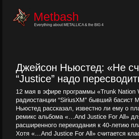
Skip
to
content
Metbash
Skip
to
navigation
Everything about METALLICA & the BIG 4
Skip
to
footer
Джейсон Ньюстед: «Не сч
“Justice” надо пересводит
12 мая в эфире программы «Trunk Nation W
радиостанции “SiriusXM” бывший басист M
Ньюстед рассказал, известно ли ему о пл
ремикс альбома «…And Justice For All» д
расширенного переиздания к 40-летию пла
Хотя «…And Justice For All» считается клас