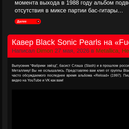
момента выхода в 1988 году альбом подве
отсутствия в миксе партии бас-гитары…
Далее
Кавер Black Sonic Pearls на «Fue
Написал
Dimon
27 мая, 2026 в
Metallica
,
Не
Выпускник “Фабрики звёзд”, басист Слэша (Slash) и в прошлом росс
Металлику! Вы не ослышались. Представляю вам клип от группы Black
часто обсуждаемого последнее время альбома «Reload» (1997). Пиш
видео на YouTube и VK как вам!