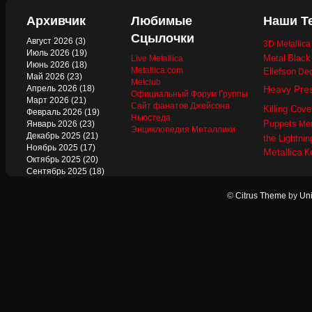
Архивчик
Любимые
Наши Т
Сцылочки
Август 2026
(3)
3D Metallic
Июль 2026
(19)
Metal
Black
Live Metallica
Июнь 2026
(18)
Metallica.com
Ellefson
Dec
Май 2026
(23)
Metclub
Апрель 2026
(18)
Heavy Pre
Официальный Форум Группы
Март 2026
(21)
Сайт фанатов Джейсона
Killing Cove
Февраль 2026
(19)
Ньюстеда
Puppets
Январь 2026
(23)
Mer
Энциклопедия Металлики
Декабрь 2025
(21)
the Lightnin
Ноябрь 2025
(17)
Metallica
К
Октябрь 2025
(20)
Сентябрь 2025
(18)
Август 2025
(22)
Июль 2025
(13)
©
Citrus Theme
by
Uni
Июнь 2025
(17)
Май 2025
(19)
Апрель 2025
(17)
Март 2025
(17)
Февраль 2025
(18)
Январь 2025
(18)
Декабрь 2024
(18)
Ноябрь 2024
(21)
Октябрь 2024
(24)