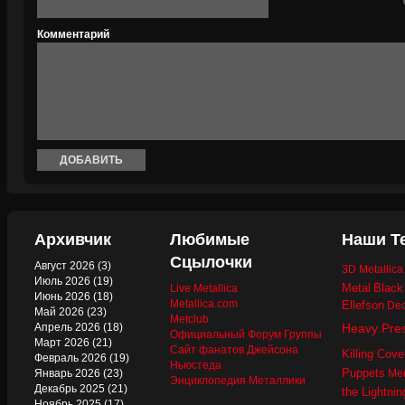
Комментарий
Архивчик
Любимые
Наши Т
Сцылочки
Август 2026
(3)
3D Metallic
Июль 2026
(19)
Metal
Black
Live Metallica
Июнь 2026
(18)
Metallica.com
Ellefson
Dec
Май 2026
(23)
Metclub
Апрель 2026
(18)
Heavy Pre
Официальный Форум Группы
Март 2026
(21)
Сайт фанатов Джейсона
Killing Cove
Февраль 2026
(19)
Ньюстеда
Puppets
Январь 2026
(23)
Mer
Энциклопедия Металлики
Декабрь 2025
(21)
the Lightnin
Ноябрь 2025
(17)