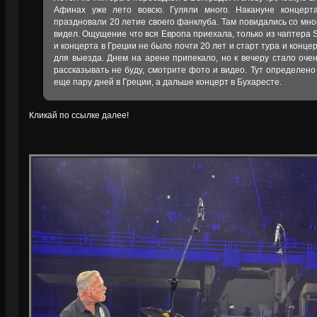
Афинах уже лето вовсю. Гуляли много. Накануне концер
праздновали 20 летие своего фанклуба. Там повидались со мн
видел. Ощущение что вся Европа приехала, только из чаптера S
и концерта в Греции не было почти 20 лет и старт тура и конце
для выезда. Днем на арене припекало, но к вечеру стало оче
рассказывать не буду, смотрите фото и видео. Тут определено
еще пару дней в Греции, а дальше концерт в Бухаресте.
Кликай по ссылке далее!