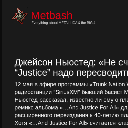
Skip
to
content
Metbash
Skip
to
navigation
Everything about METALLICA & the BIG 4
Skip
to
footer
Джейсон Ньюстед: «Не сч
“Justice” надо пересводит
12 мая в эфире программы «Trunk Nation W
радиостанции “SiriusXM” бывший басист M
Ньюстед рассказал, известно ли ему о пл
ремикс альбома «…And Justice For All» д
расширенного переиздания к 40-летию пла
Хотя «…And Justice For All» считается клас