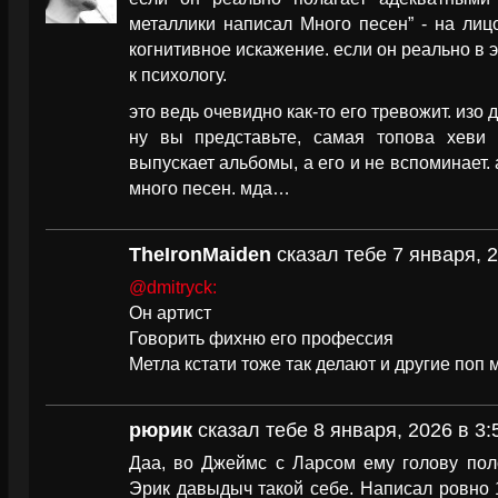
металлики написал Много песен” - на лицо
когнитивное искажение. если он реально в э
к психологу.
это ведь очевидно как-то его тревожит. изо 
ну вы представьте, самая топова хеви г
выпускает альбомы, а его и не вспоминает. 
много песен. мда…
TheIronMaiden
сказал тебе 7 января, 2
@dmitryck:
Он артист
Говорить фихню его профессия
Метла кстати тоже так делают и другие поп 
рюрик
сказал тебе 8 января, 2026 в 3:
Даа, во Джеймс с Ларсом ему голову пол
Эрик давыдыч такой себе. Написал ровно 