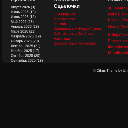
Сцылочки
Август 2026
(3)
3D Metallic
Июль 2026
(19)
Metal
Black
Live Metallica
Июнь 2026
(18)
Metallica.com
Ellefson
Dec
Май 2026
(23)
Metclub
Апрель 2026
(18)
Heavy Pre
Официальный Форум Группы
Март 2026
(21)
Сайт фанатов Джейсона
Killing Cove
Февраль 2026
(19)
Ньюстеда
Puppets
Январь 2026
(23)
Mer
Энциклопедия Металлики
Декабрь 2025
(21)
the Lightnin
Ноябрь 2025
(17)
Metallica
К
Октябрь 2025
(20)
Сентябрь 2025
(18)
Август 2025
(22)
Июль 2025
(13)
©
Citrus Theme
by
Uni
Июнь 2025
(17)
Май 2025
(19)
Апрель 2025
(17)
Март 2025
(17)
Февраль 2025
(18)
Январь 2025
(18)
Декабрь 2024
(18)
Ноябрь 2024
(21)
Октябрь 2024
(24)
Сентябрь 2024
(15)
Август 2024
(13)