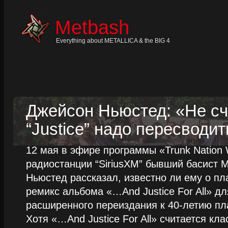
Skip
to
content
Metbash
Skip
to
navigation
Everything about METALLICA & the BIG 4
Skip
to
footer
Джейсон Ньюстед: «Не сч
“Justice” надо пересводит
12 мая в эфире программы «Trunk Nation W
радиостанции “SiriusXM” бывший басист M
Ньюстед рассказал, известно ли ему о пл
ремикс альбома «…And Justice For All» д
расширенного переиздания к 40-летию пла
Хотя «…And Justice For All» считается клас