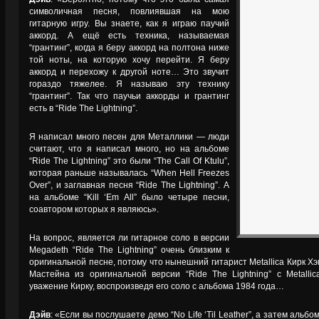
символичная песня, повлиявшая на мою
гитарную игру. Вы знаете, как я играю паучий
аккорд. А ещё есть техника, называемая
“грантинг”, когда я беру аккорд на полтона ниже
той ноты, на которую хочу перейти. Я беру
аккорд и перехожу к другой ноте… Это звучит
гораздо тяжелее. Я называю эту технику
“грантинг”. Так что паучьи аккорды и грантинг
есть в “Ride The Lightning”.
Я написал много песен для Металлики — люди
считают, что я написал много, но на альбоме
“Ride The Lightning” это были “The Call Of Ktulu”,
которая раньше называлась “When Hell Freezes
Over”, и заглавная песня “Ride The Lightning”. А
на альбоме “Kill ‘Em All” было четыре песни,
соавтором которых я являюсь».
На вопрос, является ли гитарное соло в версии
Megadeth “Ride The Lightning” очень близким к
оригинальной песне, потому что нынешний гитарист Metallica Кирк Хэ
Мастейна из оригинальной версии “Ride The Lightning” с Metalli
уважение Кирку, воспроизведя его соло с альбома 1984 года…
Дэйв
: «Если вы послушаете демо “No Life ‘Til Leather”, а затем альбом “