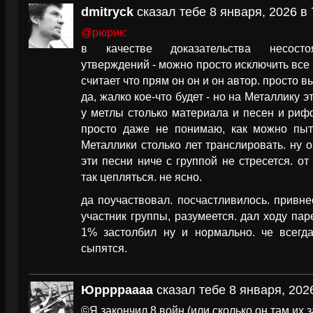
dmitryck
сказал тебе 8 января, 2026 в 
@рюрик:
в качестве доказательства несостоя
утверждений - можно просто исключить все 
считает что прям он он и он автор. просто в
да, жалко кое-что будет - но на Металлику 
у метлы столько материала и песен и рифф
просто даже не понимаю, как можно пыт
Металлики столько лет транслировать. ну 
эти песни ниче с группой не стресется. от
так цепляться. не ясно.
да поучаствовал. посчастливилось. привн
участник группы, разумеется. дал ходу паре
1% застолбил ну и нормально. че всегда
сыпятся.
Юрррраааа
сказал тебе 8 января, 2026
©Я закончил 8 войн (или сколько он там их за