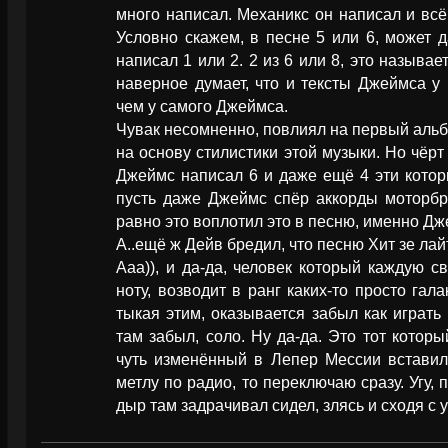
много написал. Механикс он написал и всё.
Условно скажем, в песне 5 или 6, может 
написал 1 или 2. 2 из 6 или 8, это называе
наверное думает, что и тексты Джеймса у
чем у самого Джеймса.
Чувак несомненно, повлиял на первый альб
на основу стилистики этой музыки. Но чёрт
Джеймс написал 6 и даже ещё 4 эти котор
пусть даже Джеймс спёр аккорды моторбр
равно это воплотил это в песню, именно Дж
А..ещё ж Дейв бредил, что песню Хит зе лай
Ааа)), и да-да, человек который каждую 
ноту, возводит в ранг каких-то просто гал
тыкая этим, оказывается забыл как играть 
там забыл, соло. Ну да-да. Это тот которы
чуть изменённый в Лепер Мессии вставили
метлу по радио, то переключаю сразу. Угу,
дыр там задрачивал сидел, злясь и сходя с 