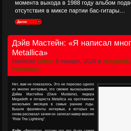
момента выхода в 1988 году альбом подве
отсутствия в миксе партии бас-гитары…
Далее
Дэйв Мастейн: «Я написал мног
Metallica»
Написал
Dimon
6 января, 2026 в
Megadeth
Интервью
Нет, вам не показалось. Это не пересказ одного
из многих интервью, это свежие высказывания
Дэйва Мастейна (Dave Mustaine), лидера
Megadeth и гитариста Metallica на протяжении
нескольких месяцев в самые ранние годы.
Вышли фрагменты интервью, в которых он
снова рассказал зачем он записал кавер-версию
“Ride The Lightning”.
Дэйв
: «Вероятно, потому что это была самая